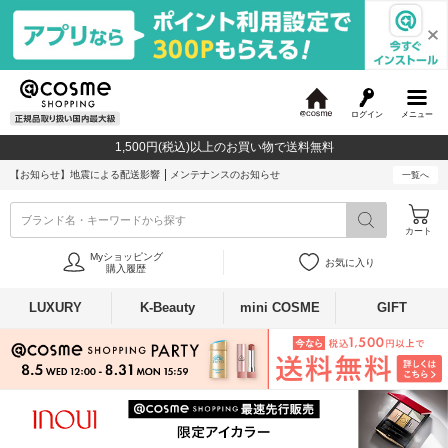
ログイン
メニュー
@
c
1,500円(税込)以上のお買い物で送料無料
o
s
【お知らせ】
地震による配送影響
メンテナンスのお知らせ
一覧へ
m
e
ブランド名・キーワードから探す
カート
Myショッピング
お気に入り
購入履歴
LUXURY
K-Beauty
mini COSME
GIFT