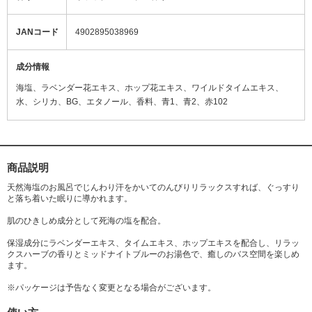
JANコード
4902895038969
成分情報
海塩、ラベンダー花エキス、ホップ花エキス、ワイルドタイムエキス、
水、シリカ、BG、エタノール、香料、青1、青2、赤102
商品説明
天然海塩のお風呂でじんわり汗をかいてのんびりリラックスすれば、ぐっすり
と落ち着いた眠りに導かれます。
肌のひきしめ成分として死海の塩を配合。
保湿成分にラベンダーエキス、タイムエキス、ホップエキスを配合し、リラッ
クスハーブの香りとミッドナイトブルーのお湯色で、癒しのバス空間を楽しめ
ます。
※パッケージは予告なく変更となる場合がございます。