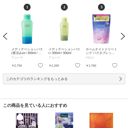
1
2
3
Previous
Next
 /
メディテーションバス
メディテーションバス
カームナイトドリーミ
百薬
錠
(香涼み)α / 300ml / 本
t / 300ml / 300ml
ング バスタブレット /
00g 30g×10P / 300
体 / 300ml
40g×6錠 / 40g×6錠
0g
アユーラ
アユーラ
YOLU
百
お気に入り
お気に入り
お気に入り
￥2,750
￥2,200
￥1,760
￥4
このカテゴリのランキングをもっとみる
この商品を見ている人におすすめ