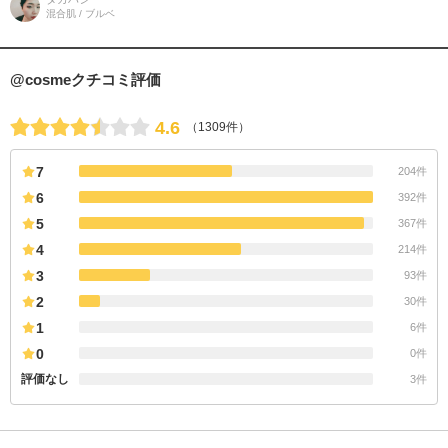
エステ気分 リラックスナイ
混合肌 / ブルベ
@cosmeクチコミ評価
4.6
（1309件）
7
204件
6
392件
5
367件
4
214件
3
93件
2
30件
1
6件
0
0件
評価なし
3件