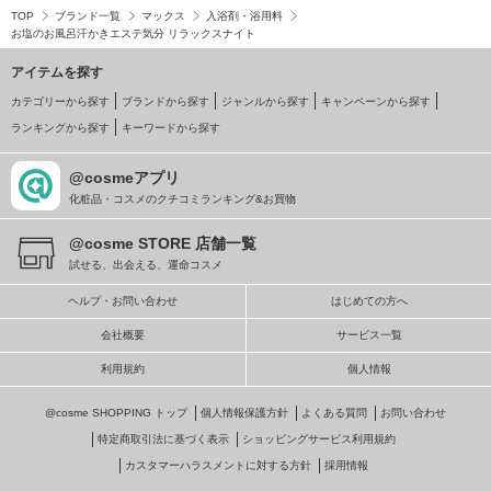
TOP
ブランド一覧
マックス
入浴剤・浴用料
お塩のお風呂汗かきエステ気分 リラックスナイト
アイテムを探す
カテゴリーから探す
ブランドから探す
ジャンルから探す
キャンペーンから探す
ランキングから探す
キーワードから探す
@cosmeアプリ
化粧品・コスメのクチコミランキング&お買物
@cosme STORE 店舗一覧
試せる、出会える、運命コスメ
ヘルプ・お問い合わせ
はじめての方へ
会社概要
サービス一覧
利用規約
個人情報
@cosme SHOPPING トップ
個人情報保護方針
よくある質問
お問い合わせ
特定商取引法に基づく表示
ショッピングサービス利用規約
カスタマーハラスメントに対する方針
採用情報