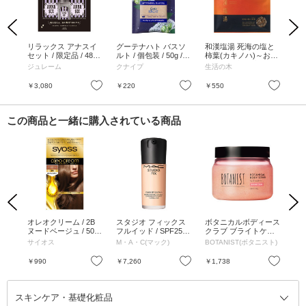
Previous
Next
 /
リラックス アナスイ
グーテナハト バスソ
和漢塩湯 死海の塩と
ミ
セット / 限定品 / 480
ルト / 個包装 / 50g /
柿葉(カキノハ)～おや
30
ml、480ml、120ml /
ホップ&バレリアンの
すみ前に森の香り～ /
ル
ジュレーム
クナイプ
生活の木
ト
心地よい眠りに導くよ
香り
30g
うなアナスイの香り
お気に入り
お気に入り
お気に入り
￥3,080
￥220
￥550
￥5
この商品と一緒に購入されている商品
Previous
Next
レン
オレオクリーム / 2B
スタジオ フィックス
ボタニカルボディース
雪
 11
ヌードベージュ / 50g+
フルイッド / SPF25 /
クラブ ブライトケア /
ネ
50g
PA++ / N10 / 30mL
250g
ミル
サイオス
M・A・C(マック)
BOTANIST(ボタニスト)
雪
お気に入り
お気に入り
お気に入り
￥990
￥7,260
￥1,738
￥2
スキンケア・基礎化粧品