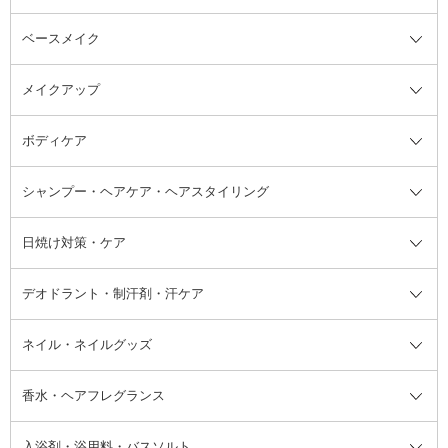
ベースメイク
スキンケア・基礎化粧品全て
クレンジング
メイクアップ
洗顔料
ベースメイク全て
化粧水
化粧下地・コントロールカラー
ボディケア
美容液
BBクリーム
メイクアップ全て
乳液
CCクリーム
マスカラ・マスカラ下地
ボディソープ・ハンドソープ・石
シャンプー・ヘアケア・ヘアスタイリング
オールインワン化粧品
コンシーラー
まつげ美容液
ボディケア全て
フェイスクリーム
ファンデーション
つけまつげ
けん
シャンプー・ヘアケア・ヘアスタ
日焼け対策・ケア
フェイスオイル・バーム
フェイスパウダー
アイシャドウ
ボディケア
化粧液
その他ベースメイク
アイシャドウベース
ハンドケア
シャンプー・コンディショナー
イリング全て
デオドラント・制汗剤・汗ケア
ブースター・導入液
アイブロウ・眉マスカラ
レッグ・フットケア
洗い流さないトリートメント
日焼け対策・ケア全て
シートパック・マスク
アイライナー
ネック・デコルテケア
ヘアパック・ヘアマスク
日焼け止め
デオドラント・制汗剤・汗ケア全
ボディ用デオドラント・制汗剤・
ネイル・ネイルグッズ
洗い流すパック・マスク
チーク
バストケア
ヘアスタイリング剤
サンオイル・タンニング
アイクリーム・アイケア
口紅・リップグロス
ヒップケア
ヘアカラー・カラーリング
アフターサンケア
て
汗ケア
フット用デオドラント・制汗剤・
香水・ヘアフレグランス
リップクリーム・リップケア
ハイライト・シェーディング
ネイルケア
頭皮ケア・育毛剤
その他日焼け対策・UVケア
ネイル・ネイルグッズ全て
ゴマージュ・ピーリング
その他メイクアップ
ネイルケアグッズ
パーマ液
マニキュア
汗ケア
その他シャンプー・ヘアケア・ヘ
入浴剤・浴用料・バスソルト
顔用マッサージ料
脱毛・除毛ケア
ジェルネイル
香水・ヘアフレグランス全て
その他スキンケア
その他ボディケア
ネイルアートグッズ
香水