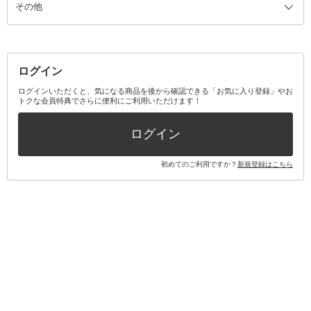
その他
ミラー・鏡
消臭剤・芳香剤
歯ブラシ
キット・セット全て
詰替容器・アトマイザー
ファブリックミスト
デンタルフロス
スキンケアキット
その他メイクアップ・ケアグッズ
マスク・ティッシュ
マウスウォッシュ・スプレー
ベースメイクキット
その他全て
その他日用品・雑貨
口臭清涼・ケア剤
メイクアップキット
その他
ログイン
その他オーラルケア
ボディケアキット
ヘアケアキット
ログインいただくと、気になる商品を後から確認できる「お気に入り登録」やお
トクな会員特典でさらに便利にご利用いただけます！
その他キット・セット
ログイン
初めてのご利用ですか？
新規登録はこちら