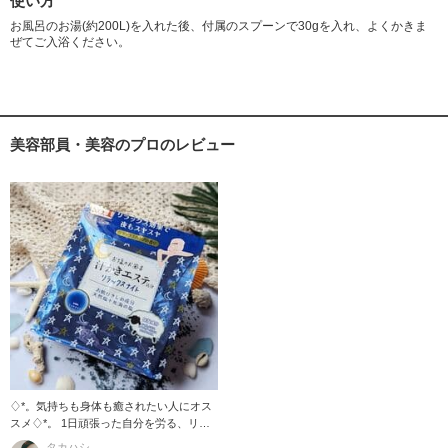
使い方
お風呂のお湯(約200L)を入れた後、付属のスプーンで30gを入れ、よくかきま
ぜてご入浴ください。
美容部員・美容のプロのレビュー
♢ *。気持ちも身体も癒されたい人にオス
スメ♢*。 1日頑張った自分を労る、リラ
ックスバスタイムしませんか？ 『汗かき
タカハシ