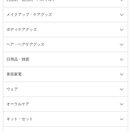
アスタイリング
メイクアップ・ケアグッズ
リムーバー・除光液
フレグランスミスト
入浴剤・浴用料・バスソルト全て
ヘアフレグランス
入浴剤・浴用料
ボディケアグッズ
その他香水・ヘアフレグランス
バスソルト
メイクアップ・ケアグッズ全て
パフ・スポンジ
ヘア・ヘアケアグッズ
コットン・綿棒
ボディケアグッズ全て
あぶらとり紙
ボディ・バスグッズ
日用品・雑貨
洗顔グッズ
マッサージ・ボディケアグッズ
ヘア・ヘアケアグッズ全て
ビューラー
アイケアグッズ
ヘアブラシ
美容家電
ブラシ・チップ
かかと・角質ケアグッズ
ヘアゴム
日用品・雑貨全て
二重まぶた用アイテム
エクササイズ器具・グッズ
ヘアピン・ヘアクリップ
洗剤
ウェア
ツィザー・毛抜き
絆創膏
ヘアバンド
柔軟剤
美容家電全て
眉・鼻毛・甘皮はさみ
その他ボディケアグッズ
ヘアカーラー
サニタリー・生理用品
フェイスケア美容家電
ルームフレグランス・ディフュー
オーラルケア
カミソリ
ヘッドマッサージブラシ
ボディケア美容家電
ウェア全て
角栓抜き
その他ヘア・ヘアケアグッズ
エッセンシャルオイル
ヘアケアスタイリング美容家電
インナー
ザー
ファンデーション・パウダーケー
キット・セット
アロマキャンドル
その他美容家電
レッグウェア
オーラルケア全て
化粧ポーチ・メイクボックス
お香・インセンス
その他ウェア
歯磨き粉
ス