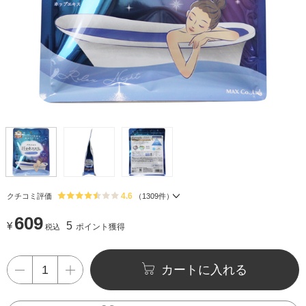
4.6
クチコミ評価
（
1309
件）
609
¥
5
ポイント獲得
税込
カートに入れる