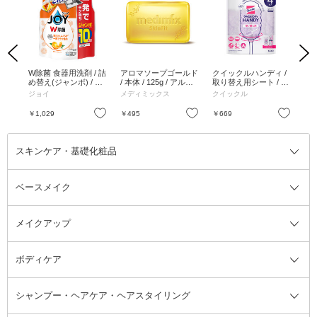
Previous
Next
ォー
W除菌 食器用洗剤 / 詰
アロマソープゴールド
クイックルハンディ /
マ
め替え(ジャンボ) / 13
/ 本体 / 125g / アルガ
取り替え用シート / 4
ツリ
00ml / 贅沢シトラスオ
ンオイルがお肌をやさ
枚
ジョイ
メディミックス
クイックル
リ
レンジの香り
しく包みます / やさし
い柑橘系の香り
お気に入り
お気に入り
お気に入り
￥1,029
￥495
￥669
￥5
スキンケア・基礎化粧品
ベースメイク
スキンケア・基礎化粧品全て
クレンジング
メイクアップ
洗顔料
ベースメイク全て
化粧水
化粧下地・コントロールカラー
ボディケア
美容液
BBクリーム
メイクアップ全て
乳液
CCクリーム
マスカラ・マスカラ下地
ボディソープ・ハンドソープ・石
シャンプー・ヘアケア・ヘアスタイリング
オールインワン化粧品
コンシーラー
まつげ美容液
ボディケア全て
フェイスクリーム
ファンデーション
つけまつげ
けん