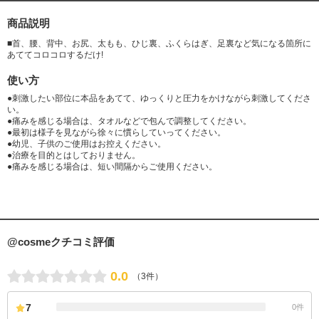
商品説明
■首、腰、背中、お尻、太もも、ひじ裏、ふくらはぎ、足裏など気になる箇所に
あててコロコロするだけ!
使い方
●刺激したい部位に本品をあてて、ゆっくりと圧力をかけながら刺激してくださ
い。
●痛みを感じる場合は、タオルなどで包んで調整してください。
●最初は様子を見ながら徐々に慣らしていってください。
●幼児、子供のご使用はお控えください。
●治療を目的とはしておりません。
●痛みを感じる場合は、短い間隔からご使用ください。
@cosmeクチコミ評価
0.0
（3件）
7
0件