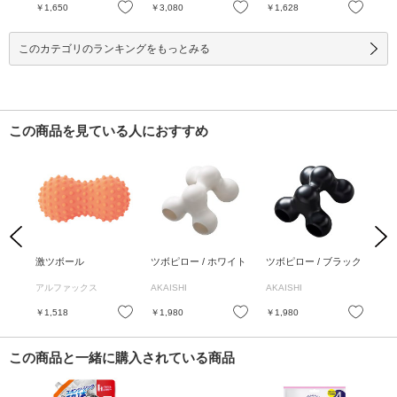
お気に入り
お気に入り
お気に入り
￥1,650
￥3,080
￥1,628
￥1
このカテゴリのランキングをもっとみる
この商品を見ている人におすすめ
Previous
Next
 /
激ツボール
ツボピロー / ホワイト
ツボピロー / ブラック
レ
トの
1本
アルファックス
AKAISHI
AKAISHI
コ
お気に入り
お気に入り
お気に入り
￥1,518
￥1,980
￥1,980
￥1
この商品と一緒に購入されている商品