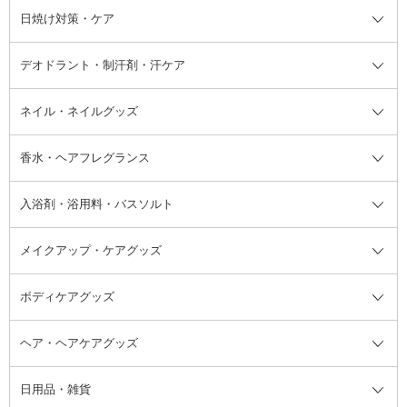
シャンプー・ヘアケア・ヘアスタ
日焼け対策・ケア
フェイスオイル・バーム
フェイスパウダー
アイシャドウ
ボディケア
化粧液
その他ベースメイク
アイシャドウベース
ハンドケア
シャンプー・コンディショナー
イリング全て
デオドラント・制汗剤・汗ケア
ブースター・導入液
アイブロウ・眉マスカラ
レッグ・フットケア
洗い流さないトリートメント
日焼け対策・ケア全て
シートパック・マスク
アイライナー
ネック・デコルテケア
ヘアパック・ヘアマスク
日焼け止め
デオドラント・制汗剤・汗ケア全
ボディ用デオドラント・制汗剤・
ネイル・ネイルグッズ
洗い流すパック・マスク
チーク
バストケア
ヘアスタイリング剤
サンオイル・タンニング
アイクリーム・アイケア
口紅・リップグロス
ヒップケア
ヘアカラー・カラーリング
アフターサンケア
て
汗ケア
フット用デオドラント・制汗剤・
香水・ヘアフレグランス
リップクリーム・リップケア
ハイライト・シェーディング
ネイルケア
頭皮ケア・育毛剤
その他日焼け対策・UVケア
ネイル・ネイルグッズ全て
ゴマージュ・ピーリング
その他メイクアップ
ネイルケアグッズ
パーマ液
マニキュア
汗ケア
その他シャンプー・ヘアケア・ヘ
入浴剤・浴用料・バスソルト
顔用マッサージ料
脱毛・除毛ケア
ジェルネイル
香水・ヘアフレグランス全て
その他スキンケア
その他ボディケア
ネイルアートグッズ
香水
アスタイリング
メイクアップ・ケアグッズ
リムーバー・除光液
フレグランスミスト
入浴剤・浴用料・バスソルト全て
ヘアフレグランス
入浴剤・浴用料
ボディケアグッズ
その他香水・ヘアフレグランス
バスソルト
メイクアップ・ケアグッズ全て
パフ・スポンジ
ヘア・ヘアケアグッズ
コットン・綿棒
ボディケアグッズ全て
あぶらとり紙
ボディ・バスグッズ
日用品・雑貨
洗顔グッズ
マッサージ・ボディケアグッズ
ヘア・ヘアケアグッズ全て
ビューラー
アイケアグッズ
ヘアブラシ