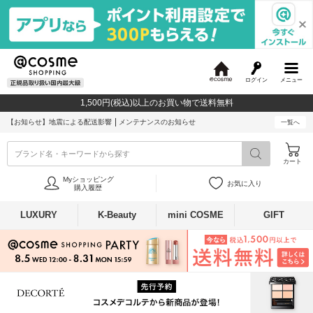
ログイン
メニュー
@
c
1,500円(税込)以上のお買い物で送料無料
o
s
【お知らせ】
地震による配送影響
メンテナンスのお知らせ
一覧へ
m
e
ブランド名・キーワードから探す
カート
Myショッピング
お気に入り
購入履歴
LUXURY
K-Beauty
mini COSME
GIFT