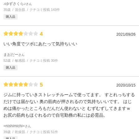
♪ゆずさくら♪
さん
35歳
混合肌
クチコミ投稿 143件
購入品
4
2021/09/26
いい角度でツボにあたって気持ちいい
まおだー
さん
52歳
敏感肌
クチコミ投稿 30件
購入品
5
2020/10/15
ジムに持っていきストレッチルームで使ってます。 すとれっちする
だけでは届かない 奥の筋肉が押されるので気持ちいいです。 はじ
めは痛かったところもだんだん使わないと むずむずしてきますｗ
お尻の筋肉もほぐれるので自宅勤務の私には必需品。
=nishimichi=
さん
39歳
乾燥肌
クチコミ投稿 51件
購入品