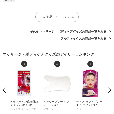
この商品にクチコミする
その他マッサージ・ボディケアグッズの商品一覧をみる
アルファックスの商品一覧をみる
マッサージ・ボディケアグッズのデイリーランキング
1
2
3
Previous
Next
っさ
ヘッドライン遠赤外線
ビカッサプレート プ
かっさ リフトプレー
ヴ
ンク
タイプ / 28g / 28g
レミアムα / 1 / 1
ト / 1コ入 / 1コ入
ケア
g
/ 3
ヘッドスパ ハンドプロ
アユーラ
コジット
満