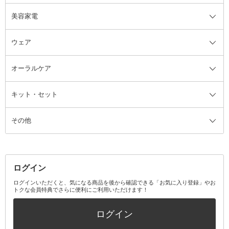
美容家電
ブラシ・チップ
かかと・角質ケアグッズ
ヘアゴム
日用品・雑貨全て
二重まぶた用アイテム
エクササイズ器具・グッズ
ヘアピン・ヘアクリップ
洗剤
ウェア
ツィザー・毛抜き
絆創膏
ヘアバンド
柔軟剤
美容家電全て
眉・鼻毛・甘皮はさみ
その他ボディケアグッズ
ヘアカーラー
サニタリー・生理用品
フェイスケア美容家電
ルームフレグランス・ディフュー
オーラルケア
カミソリ
ヘッドマッサージブラシ
ボディケア美容家電
ウェア全て
角栓抜き
その他ヘア・ヘアケアグッズ
エッセンシャルオイル
ヘアケアスタイリング美容家電
インナー
ザー
ファンデーション・パウダーケー
キット・セット
アロマキャンドル
その他美容家電
レッグウェア
オーラルケア全て
化粧ポーチ・メイクボックス
お香・インセンス
その他ウェア
歯磨き粉
ス
その他
ミラー・鏡
消臭剤・芳香剤
歯ブラシ
キット・セット全て
詰替容器・アトマイザー
ファブリックミスト
デンタルフロス
スキンケアキット
その他メイクアップ・ケアグッズ
マスク・ティッシュ
マウスウォッシュ・スプレー
ベースメイクキット
その他全て
その他日用品・雑貨
口臭清涼・ケア剤
メイクアップキット
その他
ログイン
その他オーラルケア
ボディケアキット
ヘアケアキット
ログインいただくと、気になる商品を後から確認できる「お気に入り登録」やお
トクな会員特典でさらに便利にご利用いただけます！
その他キット・セット
ログイン