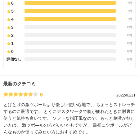
6
1件
5
1件
4
1件
3
0件
2
0件
1
0件
0
0件
評価なし
0件
最新のクチコミ
6
2022/01/21
とげとげの激ツボールより優しい使い心地で、 ちょっとストレッチ
するのに最適です。 とくにデスクワークで腕が疲れたときに肘裏に
使うと気持ち良いです。 ソフトな指圧風なので、もっと刺激が欲し
い方は、 激ツボ―ルの方がいいかもですが、 最初にツボールがど
んなものか使ってみたい方におすすめです。