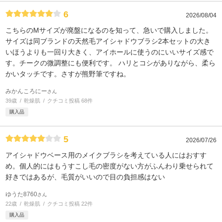
6
2026/08/04
こちらのMサイズが廃盤になるのを知って、急いで購入しました。
サイズは同ブランドの天然毛アイシャドウブラシ2本セットの大き
いほうよりも一回り大きく、アイホールに使うのにいいサイズ感で
す。チークの微調整にも便利です。 ハリとコシがありながら、柔ら
かいタッチです。さすが熊野筆ですね。
みかんころにー
さん
39歳
乾燥肌
クチコミ投稿 68件
購入品
5
2026/07/26
アイシャドウベース用のメイクブラシを考えている人にはおすす
め。個人的にはもうすこし毛の密度がない方がふんわり乗せられて
好きではあるが、毛質がいいので目の負担感はない
ゆうた8760
さん
22歳
乾燥肌
クチコミ投稿 22件
購入品