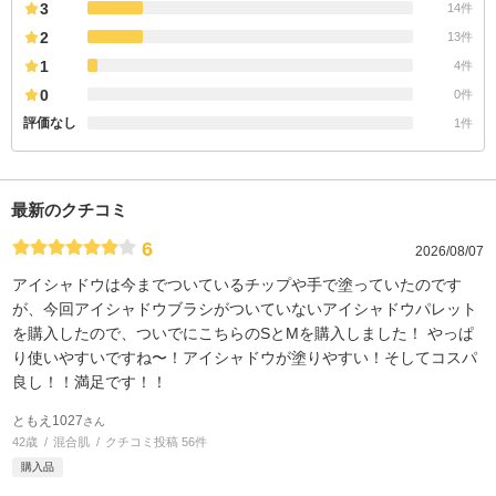
3
14件
2
13件
1
4件
0
0件
評価なし
1件
最新のクチコミ
6
2026/08/07
アイシャドウは今までついているチップや手で塗っていたのです
が、今回アイシャドウブラシがついていないアイシャドウパレット
を購入したので、ついでにこちらのSとMを購入しました！ やっぱ
り使いやすいですね〜！アイシャドウが塗りやすい！そしてコスパ
良し！！満足です！！
ともえ1027
さん
42歳
混合肌
クチコミ投稿 56件
購入品