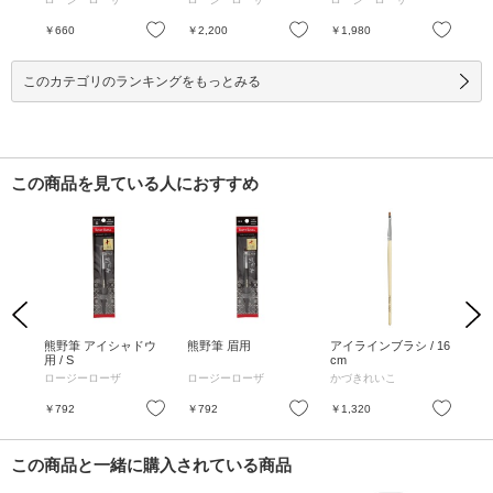
お気に入り
お気に入り
お気に入り
￥660
￥2,200
￥1,980
￥5
このカテゴリのランキングをもっとみる
この商品を見ている人におすすめ
Previous
Next
マル
熊野筆 アイシャドウ
熊野筆 眉用
アイラインブラシ / 16
リッ
本体
用 / S
cm
ドウ)
ロージーローザ
ロージーローザ
かづきれいこ
か
お気に入り
お気に入り
お気に入り
￥792
￥792
￥1,320
￥1
この商品と一緒に購入されている商品