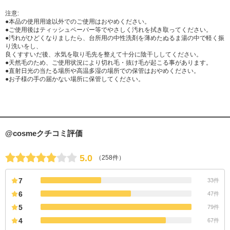
注意:
●本品の使用用途以外でのご使用はおやめください。
●ご使用後はティッシュペーパー等でやさしく汚れを拭き取ってください。
●汚れがひどくなりましたら、台所用の中性洗剤を薄めたぬるま湯の中で軽く振
り洗いをし、
良くすすいだ後、水気を取り毛先を整えて十分に陰干ししてください。
●天然毛のため、ご使用状況により切れ毛・抜け毛が起こる事があります。
●直射日光の当たる場所や高温多湿の場所での保管はおやめください。
●お子様の手の届かない場所に保管してください。
@cosmeクチコミ評価
5.0
（258件）
7
33件
6
47件
5
79件
4
67件