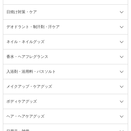
シャンプー・ヘアケア・ヘアスタ
日焼け対策・ケア
フェイスオイル・バーム
フェイスパウダー
アイシャドウ
ボディケア
化粧液
その他ベースメイク
アイシャドウベース
ハンドケア
シャンプー・コンディショナー
イリング全て
デオドラント・制汗剤・汗ケア
ブースター・導入液
アイブロウ・眉マスカラ
レッグ・フットケア
洗い流さないトリートメント
日焼け対策・ケア全て
シートパック・マスク
アイライナー
ネック・デコルテケア
ヘアパック・ヘアマスク
日焼け止め
デオドラント・制汗剤・汗ケア全
ボディ用デオドラント・制汗剤・
ネイル・ネイルグッズ
洗い流すパック・マスク
チーク
バストケア
ヘアスタイリング剤
サンオイル・タンニング
アイクリーム・アイケア
口紅・リップグロス
ヒップケア
ヘアカラー・カラーリング
アフターサンケア
て
汗ケア
フット用デオドラント・制汗剤・
香水・ヘアフレグランス
リップクリーム・リップケア
ハイライト・シェーディング
ネイルケア
頭皮ケア・育毛剤
その他日焼け対策・UVケア
ネイル・ネイルグッズ全て
ゴマージュ・ピーリング
その他メイクアップ
ネイルケアグッズ
パーマ液
マニキュア
汗ケア
その他シャンプー・ヘアケア・ヘ
入浴剤・浴用料・バスソルト
顔用マッサージ料
脱毛・除毛ケア
ジェルネイル
香水・ヘアフレグランス全て
その他スキンケア
その他ボディケア
ネイルアートグッズ
香水
アスタイリング
メイクアップ・ケアグッズ
リムーバー・除光液
フレグランスミスト
入浴剤・浴用料・バスソルト全て
ヘアフレグランス
入浴剤・浴用料
ボディケアグッズ
その他香水・ヘアフレグランス
バスソルト
メイクアップ・ケアグッズ全て
パフ・スポンジ
ヘア・ヘアケアグッズ
コットン・綿棒
ボディケアグッズ全て
あぶらとり紙
ボディ・バスグッズ