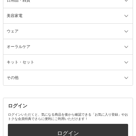
日用品・雑貨
洗顔グッズ
マッサージ・ボディケアグッズ
ヘア・ヘアケアグッズ全て
ビューラー
アイケアグッズ
ヘアブラシ
美容家電
ブラシ・チップ
かかと・角質ケアグッズ
ヘアゴム
日用品・雑貨全て
二重まぶた用アイテム
エクササイズ器具・グッズ
ヘアピン・ヘアクリップ
洗剤
ウェア
ツィザー・毛抜き
絆創膏
ヘアバンド
柔軟剤
美容家電全て
眉・鼻毛・甘皮はさみ
その他ボディケアグッズ
ヘアカーラー
サニタリー・生理用品
フェイスケア美容家電
ルームフレグランス・ディフュー
オーラルケア
カミソリ
ヘッドマッサージブラシ
ボディケア美容家電
ウェア全て
角栓抜き
その他ヘア・ヘアケアグッズ
エッセンシャルオイル
ヘアケアスタイリング美容家電
インナー
ザー
ファンデーション・パウダーケー
キット・セット
アロマキャンドル
その他美容家電
レッグウェア
オーラルケア全て
化粧ポーチ・メイクボックス
お香・インセンス
その他ウェア
歯磨き粉
ス
その他
ミラー・鏡
消臭剤・芳香剤
歯ブラシ
キット・セット全て
詰替容器・アトマイザー
ファブリックミスト
デンタルフロス
スキンケアキット
その他メイクアップ・ケアグッズ
マスク・ティッシュ
マウスウォッシュ・スプレー
ベースメイクキット
その他全て
その他日用品・雑貨
口臭清涼・ケア剤
メイクアップキット
その他
ログイン
その他オーラルケア
ボディケアキット
ヘアケアキット
ログインいただくと、気になる商品を後から確認できる「お気に入り登録」やお
トクな会員特典でさらに便利にご利用いただけます！
その他キット・セット
ログイン