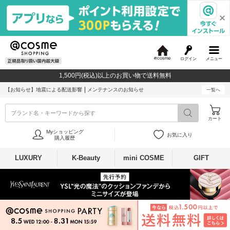
ログイン
メニュー
@
c
1,500円(税込)以上のお買い物で送料無料
o
s
【お知らせ】
地震による配送影響
メンテナンスのお知らせ
一覧へ
m
e
ブランド名・キーワードから探す
カート
Myショッピング
お気に入り
購入履歴
LUXURY
K-Beauty
mini COSME
GIFT