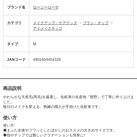
ブランド名
ロージーローザ
カテゴリ
メイクアップ・ケアグッズ
ブラシ・チップ
アイメイクチップ
タイプ
M
JANコード
4901604454328
商品説明
やわらかな天然毛(馬毛)を厳選し、化粧筆の名産地『熊野』で丁寧に作り上げま
した。
毎日のメイクを変える、熟練の職人が手掛けた化粧筆です。
使い方
使い方:
◆まぶた全体やフワッとしたぼかしのおススメの大きめサイズです。
◆指やチップでは難しいグラデーションも簡単に!