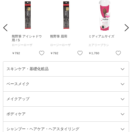
Previous
Next
イト
熊野筆 アイシャドウ
熊野筆 眉用
ミディアムサイズ
シ
用 / S
ーク 
メデ
ロージーローザ
ロージーローザ
エアリーブラシ
WA
お気に入り
お気に入り
お気に入り
￥792
￥792
￥1,760
￥1
スキンケア・基礎化粧品
ベースメイク
スキンケア・基礎化粧品全て
クレンジング
メイクアップ
洗顔料
ベースメイク全て
化粧水
化粧下地・コントロールカラー
ボディケア
美容液
BBクリーム
メイクアップ全て
乳液
CCクリーム
マスカラ・マスカラ下地
ボディソープ・ハンドソープ・石
シャンプー・ヘアケア・ヘアスタイリング
オールインワン化粧品
コンシーラー
まつげ美容液
ボディケア全て
フェイスクリーム
ファンデーション
つけまつげ
けん