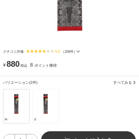
5.0
クチコミ評価
（
258
件）
880
¥
8
ポイント獲得
税込
バリエーション
(2件)
すべてみる
M
S