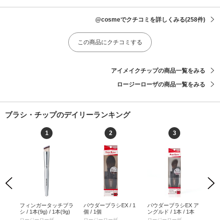
@cosmeでクチコミを詳しくみる
(258件)
この商品にクチコミする
アイメイクチップの商品一覧をみる
ロージーローザの商品一覧をみる
ブラシ・チップのデイリーランキング
1
2
3
Previous
Next
チブ
フィンガータッチブラ
パウダーブラシEX / 1
パウダーブラシEX ア
ク
シ / 1本(9g) / 1本(9g)
個 / 1個
ングルド / 1本 / 1本
#17
ロージーローザ
ロージーローザ
ロージーローザ
NA