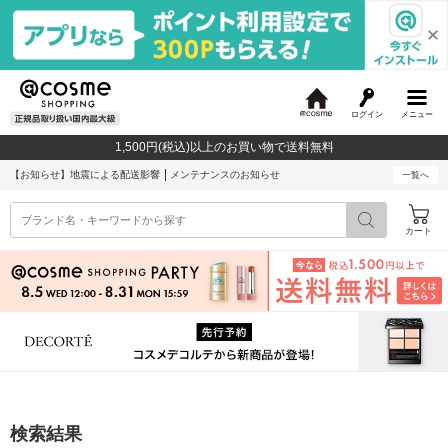
ログイン
メニュー
@
c
1,500円(税込)以上のお買い物で送料無料
o
s
【お知らせ】
地震による配送影響
メンテナンスのお知らせ
一覧へ
m
e
カート
検索結果