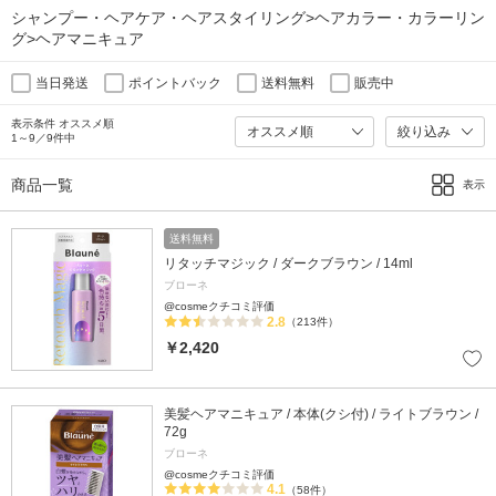
シャンプー・ヘアケア・ヘアスタイリング>ヘアカラー・カラーリン
グ>ヘアマニキュア
当日発送
ポイントバック
送料無料
販売中
表示条件 オススメ順
絞り込み
1～9／9件中
商品一覧
表示
送料無料
リタッチマジック / ダークブラウン / 14ml
ブローネ
@cosmeクチコミ評価
2.8
（213件）
￥2,420
美髪ヘアマニキュア / 本体(クシ付) / ライトブラウン /
72g
ブローネ
@cosmeクチコミ評価
4.1
（58件）