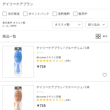
デイリーケアブラシ
当日発送
ポイントバック
送料無料
販売中
表示条件 オススメ順
絞り込み
1～3／3件中
商品一覧
表示
デイリーケアブラシ / ブルーデニム / 1本
マペペ
@cosmeクチコミ評価
4.5
（4件）
￥715
デイリーケアブラシ / ラテベージュ / 1本
マペペ
@cosmeクチコミ評価
4.5
（4件）
￥715