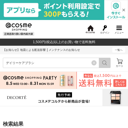
ログイン
メニュー
@
c
1,500円(税込)以上のお買い物で送料無料
o
s
【お知らせ】
地震による配送影響
メンテナンスのお知らせ
一覧へ
m
e
カート
検索結果