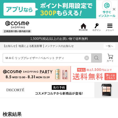
ログイン
メニュー
@
c
1,500円(税込)以上のお買い物で送料無料
o
s
【お知らせ】
地震による配送影響
メンテナンスのお知らせ
一覧へ
m
e
カート
検索結果