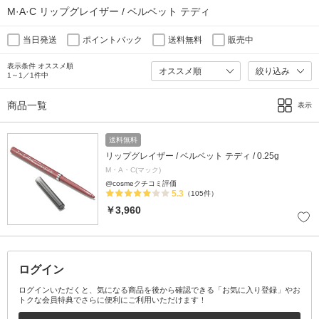
M·A·C リップグレイザー / ベルベット テディ
当日発送
ポイントバック
送料無料
販売中
表示条件 オススメ順
絞り込み
1～1／1件中
商品一覧
表示
送料無料
リップグレイザー / ベルベット テディ / 0.25g
M・A・C(マック)
@cosmeクチコミ評価
5.3
（105件）
￥3,960
ログイン
ログインいただくと、気になる商品を後から確認できる「お気に入り登録」やお
トクな会員特典でさらに便利にご利用いただけます！