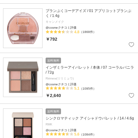
プランぷくコーデアイズ / 01 アプリコットプランぷ
く / 1.4g
キャンメイク
@cosmeクチコミ評価
4.8
（1868件）
￥792
送料無料
インザミラーアイパレット / 本体 / 07 コーラルバニラ
/ 72g
Ririmew(リリミュウ)
@cosmeクチコミ評価
5.1
（1095件）
￥2,640
送料無料
シンクロマティック アイシャドウパレット / 14 / 4.6g
RMK
@cosmeクチコミ評価
5.6
（1084件）