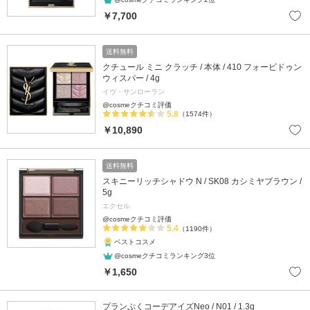
￥7,700
送料無料
クチュール ミニ クラッチ / 本体 / 410 フォービドゥン
ウィスパー / 4g
イヴ・サンローラン
@cosmeクチコミ評価
5.8
（1574件）
￥10,890
送料無料
スキニーリッチシャドウ N / SK08 カシミヤブラウン /
5g
エクセル
@cosmeクチコミ評価
5.4
（1190件）
ベストコスメ
@cosmeクチコミランキング3位
￥1,650
プランぷくコーデアイズNeo / N01 / 1.3g