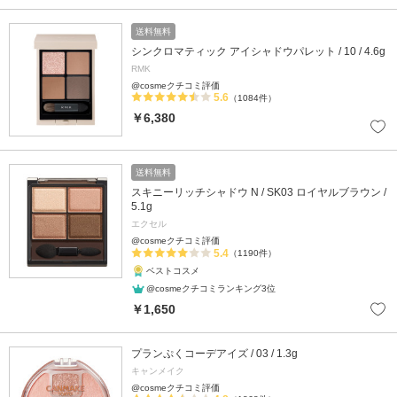
送料無料
シンクロマティック アイシャドウパレット / 10 / 4.6g
RMK
@cosmeクチコミ評価
5.6
（1084件）
￥6,380
送料無料
スキニーリッチシャドウ N / SK03 ロイヤルブラウン /
5.1g
エクセル
@cosmeクチコミ評価
5.4
（1190件）
ベストコスメ
@cosmeクチコミランキング3位
￥1,650
プランぷくコーデアイズ / 03 / 1.3g
キャンメイク
@cosmeクチコミ評価