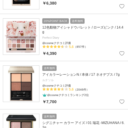
￥6,380
20%POINT BACK
送料無料
12色動物アイシャドウパレット / ローズピンク / 14.4
g
Perfect Diary
@cosmeクチコミ評価
5.6
（857件）
￥4,390
送料無料
アイカラーレーションN / 本体 / 17 ネオデプス / 7g
ルナソル
@cosmeクチコミ評価
5.6
（2046件）
@cosmeクチコミランキング2位
￥7,700
送料無料
シグニチャー カラー アイズ / 01 瑞花 -MIZUHANA / 6.
2g