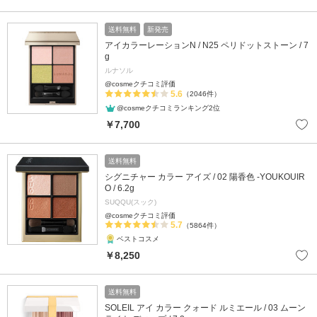
送料無料
新発売
アイカラーレーションN / N25 ペリドットストーン / 7
g
ルナソル
@cosmeクチコミ評価
5.6
（2046件）
@cosmeクチコミランキング2位
￥7,700
送料無料
シグニチャー カラー アイズ / 02 陽香色 -YOUKOUIR
O / 6.2g
SUQQU(スック)
@cosmeクチコミ評価
5.7
（5864件）
ベストコスメ
￥8,250
送料無料
SOLEIL アイ カラー クォード ルミエール / 03 ムーン