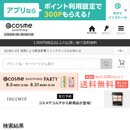
ログイン
メニュー
@
c
1,500円(税込)以上のお買い物で送料無料
o
s
【お知らせ】
地震による配送影響
メンテナンスのお知らせ
一覧へ
m
e
カート
検索結果