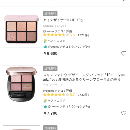
送料無料
アイデザイナーn / 01 / 9g
SNIDEL BEAUTY
@cosmeクチコミ評価
5.5
（1371件）
ベストコスメ
@cosmeクチコミランキング2位
￥6,600
送料無料
スキンシャドウ デザイニング パレット / 10 ruddy qu
artz / 5g / 透明感のあるグリーンフローラルの香り
コスメデコルテ
@cosmeクチコミ評価
5.7
（2733件）
ベストコスメ
@cosmeクチコミランキング1位
￥7,700
送料無料