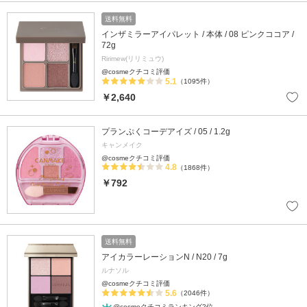
送料無料
インザミラーアイパレット / 本体 / 08 ピンクココア /
72g
Ririmew(リリミュウ)
@cosmeクチコミ評価
5.1
（1095件）
￥2,640
プランぷくコーデアイズ / 05 / 1.2g
キャンメイク
@cosmeクチコミ評価
4.8
（1868件）
￥792
送料無料
アイカラーレーションN / N20 / 7g
ルナソル
@cosmeクチコミ評価
5.6
（2046件）
@cosmeクチコミランキング2位