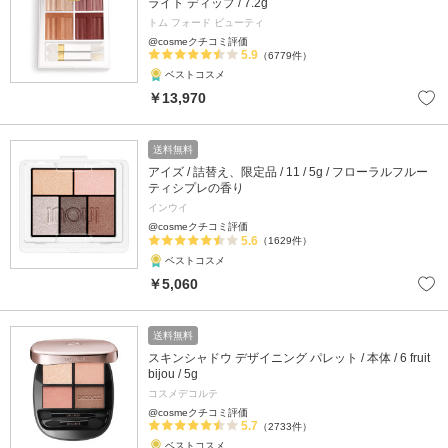
ライト ディップ / 7.2g
トム フォード ビューティ
@cosmeクチコミ評価
5.9
（6779件）
ベストコスメ
￥13,970
送料無料
アイズ / 詰替え、限定品 / 11 / 5g / フローラルフルー
ティシプレの香り
インウイ
@cosmeクチコミ評価
5.6
（1629件）
ベストコスメ
￥5,060
送料無料
スキンシャドウ デザイニング パレット / 本体 / 6 fruit
bijou / 5g
コスメデコルテ
@cosmeクチコミ評価
5.7
（2733件）
ベストコスメ