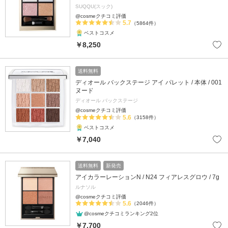
SUQQU(スック)
@cosmeクチコミ評価
5.7
（5864件）
ベストコスメ
￥8,250
送料無料
ディオール バックステージ アイ パレット / 本体 / 001
ヌード
ディオール バックステージ
@cosmeクチコミ評価
5.6
（3158件）
ベストコスメ
￥7,040
送料無料
新発売
アイカラーレーションN / N24 フィアレスグロウ / 7g
ルナソル
@cosmeクチコミ評価
5.6
（2046件）
@cosmeクチコミランキング2位
￥7,700