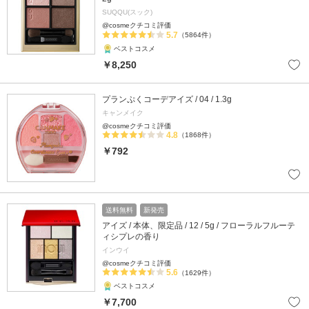
SUQQU(スック)
@cosmeクチコミ評価
5.7
（5864件）
ベストコスメ
￥8,250
プランぷくコーデアイズ / 04 / 1.3g
キャンメイク
@cosmeクチコミ評価
4.8
（1868件）
￥792
送料無料
新発売
アイズ / 本体、限定品 / 12 / 5g / フローラルフルーテ
ィシプレの香り
インウイ
@cosmeクチコミ評価
5.6
（1629件）
ベストコスメ
￥7,700