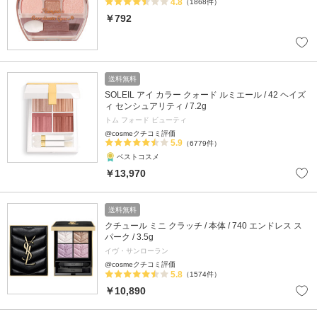
4.8
（1868件）
￥792
送料無料
SOLEIL アイ カラー クォード ルミエール / 42 ヘイズ
ィ センシュアリティ / 7.2g
トム フォード ビューティ
@cosmeクチコミ評価
5.9
（6779件）
ベストコスメ
￥13,970
送料無料
クチュール ミニ クラッチ / 本体 / 740 エンドレス ス
パーク / 3.5g
イヴ・サンローラン
@cosmeクチコミ評価
5.8
（1574件）
￥10,890