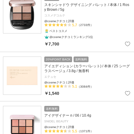
スキンシャドウ デザイニング パレット / 本体 / 1 Ros
y Brown / 5g
コスメデコルテ
@cosmeクチコミ評価
5.7
（2733件）
ベストコスメ
@cosmeクチコミランキング1位
￥7,700
20%POINT BACK
送料無料
アイエディション (カラーパレット) / 本体 / 25 シーグ
ラスベージュ / 3.8g / 無香料
エテュセ
@cosmeクチコミ評価
5.1
（3084件）
￥1,540
送料無料
アイデザイナー n / 06 / 10.4g
SNIDEL BEAUTY
@cosmeクチコミ評価
5.5
（1371件）