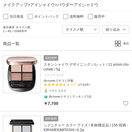
メイクアップ>アイシャドウ>パウダーアイシャドウ
当日発送
ポイントバック
送料無料
販売中
表示条件 オススメ順
絞り込み
1～40／2088件中
商品一覧
表示
送料無料
スキンシャドウ デザイニング パレット / 11 prism cho
colate / 5g
コスメデコルテ
@cosmeクチコミ評価
5.7
（2733件）
ベストコスメ
@cosmeクチコミランキング1位
￥7,700
送料無料
シグニチャー カラー アイズ / 本体/限定品 / 156 煌満 -
KIRAMEKIMITASHI / 6.2g