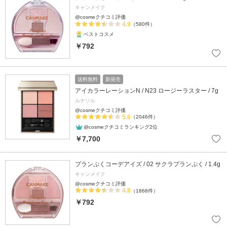
キャンメイク
@cosmeクチコミ評価
4.9
（580件）
ベストコスメ
￥792
送料無料
新発売
アイカラーレーションN / N23 ロージーラスター / 7g
ルナソル
@cosmeクチコミ評価
5.6
（2046件）
@cosmeクチコミランキング2位
￥7,700
プランぷくコーデアイズ / 02 サクラプランぷく / 1.4g
キャンメイク
@cosmeクチコミ評価
4.8
（1868件）
￥792