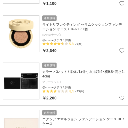
￥1,100
送料無料
ライトリフレクティング セラムクッションファンデ
ーション ケース / 04971 / 1個
NARS(ナーズ)
@cosmeクチコミ評価
5.8
（9件）
￥2,640
送料無料
カラー パレット / 本体 / L(外寸:約 縦6.6×横9.8×高さ1.
4cm)
マリークワント
@cosmeクチコミ評価
4.4
（25件）
￥2,200
送料無料
エクシア エマルジョン ファンデーション ケース BL /
ケース