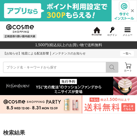
ログイン
メニュー
@
c
1,500円(税込)以上のお買い物で送料無料
o
s
【お知らせ】
地震による配送影響
メンテナンスのお知らせ
一覧へ
m
e
カート
検索結果