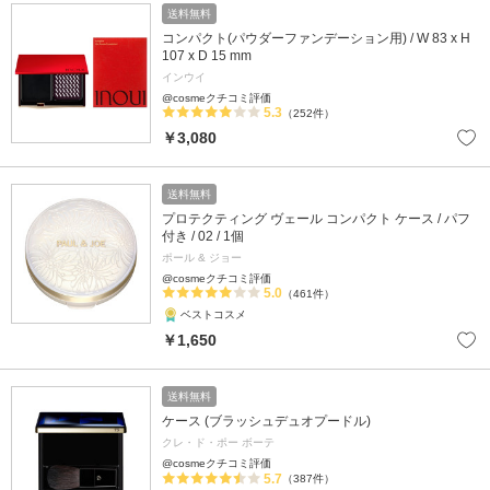
送料無料
コンパクト(パウダーファンデーション用) / W 83 x H
107 x D 15 mm
インウイ
@cosmeクチコミ評価
5.3
（252件）
￥3,080
送料無料
プロテクティング ヴェール コンパクト ケース / パフ
付き / 02 / 1個
ポール & ジョー
@cosmeクチコミ評価
5.0
（461件）
ベストコスメ
￥1,650
送料無料
ケース (ブラッシュデュオプードル)
クレ・ド・ポー ボーテ
@cosmeクチコミ評価
5.7
（387件）