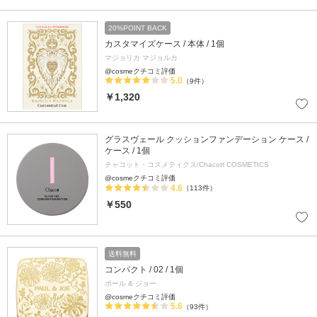
20%POINT BACK
カスタマイズケース / 本体 / 1個
マジョリカ マジョルカ
@cosmeクチコミ評価
5.0
（9件）
￥1,320
グラスヴェール クッションファンデーション ケース /
ケース / 1個
チャコット・コスメティクス/Chacott COSMETICS
@cosmeクチコミ評価
4.6
（113件）
￥550
送料無料
コンパクト / 02 / 1個
ポール & ジョー
@cosmeクチコミ評価
5.6
（93件）