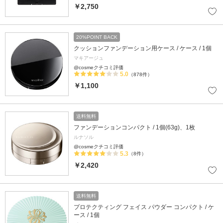
￥2,750
20%POINT BACK
クッションファンデーション用ケース / ケース / 1個
マキアージュ
@cosmeクチコミ評価
5.0
（878件）
￥1,100
送料無料
ファンデーションコンパクト / 1個(63g)、1枚
ルナソル
@cosmeクチコミ評価
5.3
（8件）
￥2,420
送料無料
プロテクティング フェイス パウダー コンパクト / ケ
ース / 1個