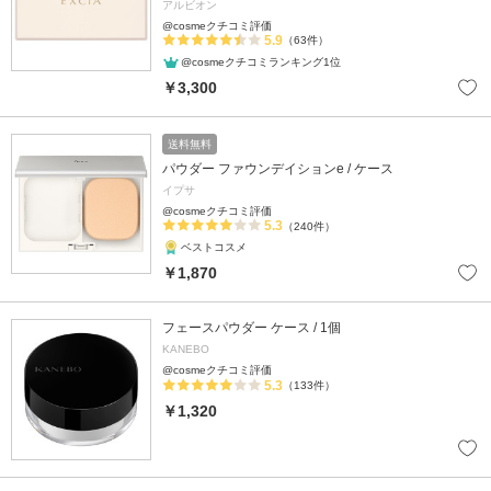
アルビオン
@cosmeクチコミ評価
5.9
（63件）
@cosmeクチコミランキング1位
￥3,300
送料無料
パウダー ファウンデイションe / ケース
イプサ
@cosmeクチコミ評価
5.3
（240件）
ベストコスメ
￥1,870
フェースパウダー ケース / 1個
KANEBO
@cosmeクチコミ評価
5.3
（133件）
￥1,320