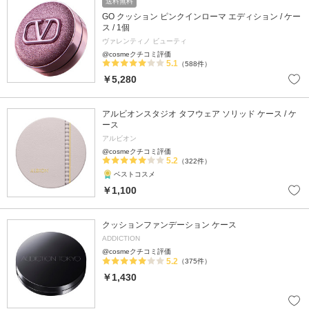
送料無料
GO クッション ピンクインローマ エディション / ケー
ス / 1個
ヴァレンティノ ビューティ
@cosmeクチコミ評価
5.1
（588件）
￥5,280
アルビオンスタジオ タフウェア ソリッド ケース / ケ
ース
アルビオン
@cosmeクチコミ評価
5.2
（322件）
ベストコスメ
￥1,100
クッションファンデーション ケース
ADDICTION
@cosmeクチコミ評価
5.2
（375件）
￥1,430