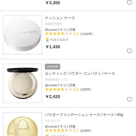
￥3,300
クッション ケース
ADDICTION
@cosmeクチコミ評価
5.2
（1134件）
ベストコスメ
￥1,430
送料無料
セッティング パウダー コンパクト / ケース
SUQQU(スック)
@cosmeクチコミ評価
5.2
（229件）
￥2,420
パウダーファンデーション ケース / ケース / 45g
エレガンス
@cosmeクチコミ評価
5.7
（618件）