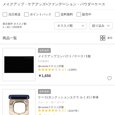
メイクアップ・ケアグッズ>ファンデーション・パウダーケース
当日発送
ポイントバック
送料無料
販売中
表示条件 オススメ順
絞り込み
1～40／150件中
商品一覧
表示
送料無料
メイクアップコンパクト / ケース / 1個
KANEBO
@cosmeクチコミ評価
4.7
（139件）
￥1,650
送料無料
ケース(タンクッションエクラ ルミヌ) / 本体
クレ・ド・ポー ボーテ
@cosmeクチコミ評価
5.7
（3247件）