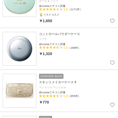
ポール & ジョー
@cosmeクチコミ評価
5.0
（1171件）
ベストコスメ
￥1,650
コントロールパウダーケース
イプサ
@cosmeクチコミ評価
5.5
（189件）
￥1,320
20%POINT BACK
スキンリメイカーケース II
マジョリカ マジョルカ
@cosmeクチコミ評価
5.8
（655件）
￥770