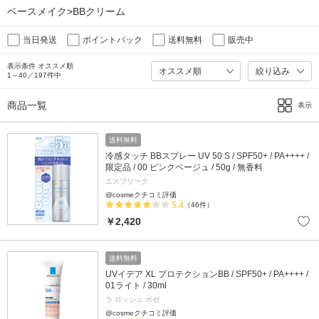
ベースメイク>BBクリーム
当日発送
ポイントバック
送料無料
販売中
表示条件 オススメ順
絞り込み
1～40／197件中
商品一覧
表示
送料無料
冷感タッチ BBスプレー UV 50 S / SPF50+ / PA++++ /
限定品 / 00 ピンクベージュ / 50g / 無香料
エスプリーク
@cosmeクチコミ評価
5.4
（46件）
￥2,420
送料無料
UVイデア XL プロテクションBB / SPF50+ / PA++++ /
01ライト / 30ml
ラ ロッシュ ポゼ
@cosmeクチコミ評価