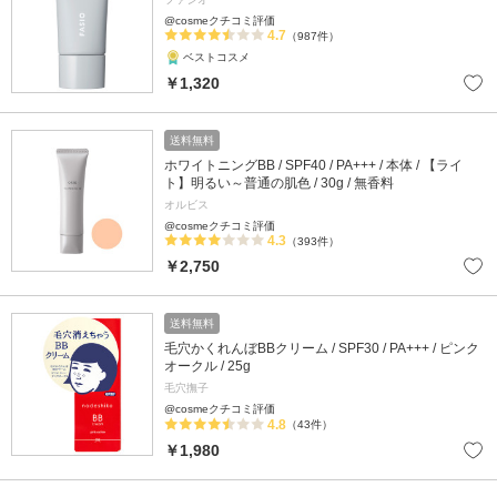
@cosmeクチコミ評価
4.7
（987件）
ベストコスメ
￥1,320
送料無料
ホワイトニングBB / SPF40 / PA+++ / 本体 / 【ライ
ト】明るい～普通の肌色 / 30g / 無香料
オルビス
@cosmeクチコミ評価
4.3
（393件）
￥2,750
送料無料
毛穴かくれんぼBBクリーム / SPF30 / PA+++ / ピンク
オークル / 25g
毛穴撫子
@cosmeクチコミ評価
4.8
（43件）
￥1,980