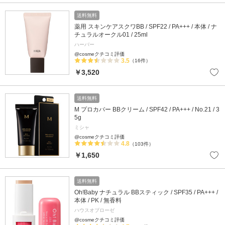
送料無料
薬用 スキンケアスクワBB / SPF22 / PA+++ / 本体 / ナ
チュラルオークル01 / 25ml
ハーバー
@cosmeクチコミ評価
3.5
（16件）
￥3,520
送料無料
M プロカバー BBクリーム / SPF42 / PA+++ / No.21 / 3
5g
ミシャ
@cosmeクチコミ評価
4.8
（103件）
￥1,650
送料無料
Oh!Baby ナチュラル BBスティック / SPF35 / PA+++ /
本体 / PK / 無香料
ハウスオブローゼ
@cosmeクチコミ評価