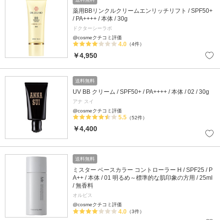
薬用BBリンクルクリームエンリッチリフト / SPF50+
/ PA++++ / 本体 / 30g
ドクターシーラボ
@cosmeクチコミ評価
4.0
（4件）
￥4,950
送料無料
UV BB クリーム / SPF50+ / PA++++ / 本体 / 02 / 30g
アナ スイ
@cosmeクチコミ評価
5.5
（52件）
￥4,400
送料無料
ミスター ベースカラー コントローラー H / SPF25 / P
A++ / 本体 / 01 明るめ～標準的な肌印象の方用 / 25ml
/ 無香料
オルビス
@cosmeクチコミ評価
4.0
（3件）