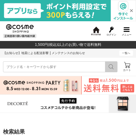
ログイン
メニュー
@
c
1,500円(税込)以上のお買い物で送料無料
o
s
【お知らせ】
地震による配送影響
メンテナンスのお知らせ
一覧へ
m
e
カート
検索結果