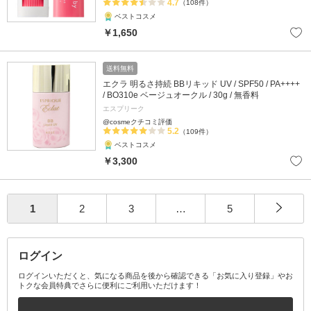
4.7
（108件）
ベストコスメ
￥1,650
送料無料
エクラ 明るさ持続 BBリキッド UV / SPF50 / PA++++
/ BO310e ベージュオークル / 30g / 無香料
エスプリーク
@cosmeクチコミ評価
5.2
（109件）
ベストコスメ
￥3,300
1
2
3
…
5
ログイン
ログインいただくと、気になる商品を後から確認できる「お気に入り登録」やお
トクな会員特典でさらに便利にご利用いただけます！