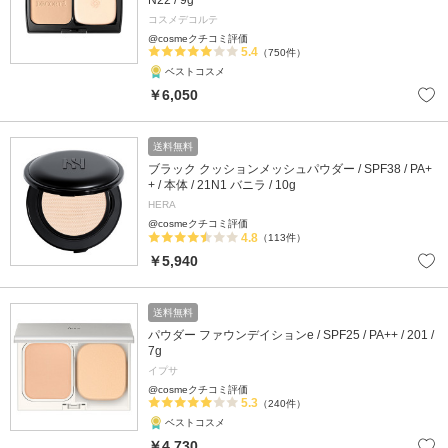
N22 / 9g
コスメデコルテ
@cosmeクチコミ評価
5.4
（750件）
ベストコスメ
￥6,050
送料無料
ブラック クッションメッシュパウダー / SPF38 / PA+
+ / 本体 / 21N1 バニラ / 10g
HERA
@cosmeクチコミ評価
4.8
（113件）
￥5,940
送料無料
パウダー ファウンデイションe / SPF25 / PA++ / 201 /
7g
イプサ
@cosmeクチコミ評価
5.3
（240件）
ベストコスメ
￥4,730