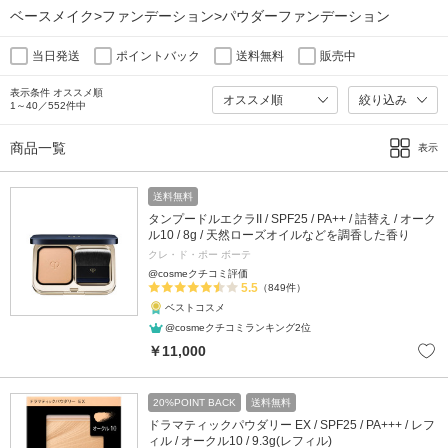
ベースメイク>ファンデーション>パウダーファンデーション
当日発送
ポイントバック
送料無料
販売中
表示条件 オススメ順
絞り込み
1～40／552件中
商品一覧
表示
送料無料
タンプードルエクラII / SPF25 / PA++ / 詰替え / オーク
ル10 / 8g / 天然ローズオイルなどを調香した香り
クレ・ド・ポー ボーテ
@cosmeクチコミ評価
5.5
（849件）
ベストコスメ
@cosmeクチコミランキング2位
￥11,000
20%POINT BACK
送料無料
ドラマティックパウダリー EX / SPF25 / PA+++ / レフ
ィル / オークル10 / 9.3g(レフィル)