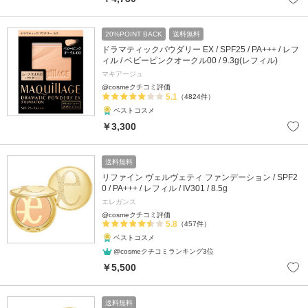
20%POINT BACK
送料無料
ドラマティックパウダリー EX / SPF25 / PA+++ / レフ
ィル / ベビーピンクオークル00 / 9.3g(レフィル)
マキアージュ
@cosmeクチコミ評価
5.1
（4824件）
ベストコスメ
￥3,300
送料無料
リファイン ヴェルヴェティ ファンデーション / SPF2
0 / PA+++ / レフィル / IV301 / 8.5g
エレガンス
@cosmeクチコミ評価
5.8
（457件）
ベストコスメ
@cosmeクチコミランキング3位
￥5,500
送料無料