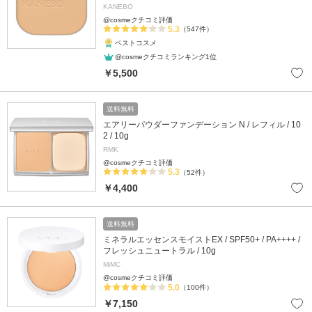
KANEBO
@cosmeクチコミ評価
5.3
（547件）
ベストコスメ
@cosmeクチコミランキング1位
￥5,500
送料無料
エアリーパウダーファンデーション N / レフィル / 10
2 / 10g
RMK
@cosmeクチコミ評価
5.3
（52件）
￥4,400
送料無料
ミネラルエッセンスモイストEX / SPF50+ / PA++++ /
フレッシュニュートラル / 10g
MiMC
@cosmeクチコミ評価
5.0
（100件）
￥7,150