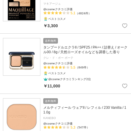
マキアージュ
@cosmeクチコミ評価
5.1
（4824件）
ベストコスメ
￥3,300
送料無料
タンプードルエクラII / SPF25 / PA++ / 詰替え / オーク
ル00 / 8g / 天然ローズオイルなどを調香した香り
クレ・ド・ポー ボーテ
@cosmeクチコミ評価
5.5
（849件）
ベストコスメ
@cosmeクチコミランキング2位
￥11,000
送料無料
メルティフィール ウェアII / レフィル / 230 Vanilla / 1
1.0g
KANEBO
@cosmeクチコミ評価
5.3
（547件）