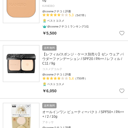
0g
KANEBO
@cosmeクチコミ評価
5.3
（547件）
ベストコスメ
@cosmeクチコミランキング1位
￥5,500
送料無料
【レフィル/スポンジ・ケース別売り】ゼン ウェア パ
ウダーファンデーション / SPF20 / PA++ / レフィル /
C11 / 9g
コスメデコルテ
@cosmeクチコミ評価
5.4
（750件）
ベストコスメ
￥6,050
送料無料
オールインワン ビューティーパクト / SPF50+ / PA++
+ / 2 / 10g
アネッサ
@cosmeクチコミ評価