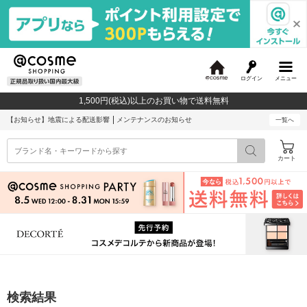
ログイン
メニュー
@
c
1,500円(税込)以上のお買い物で送料無料
o
s
【お知らせ】
地震による配送影響
メンテナンスのお知らせ
一覧へ
m
e
カート
検索結果