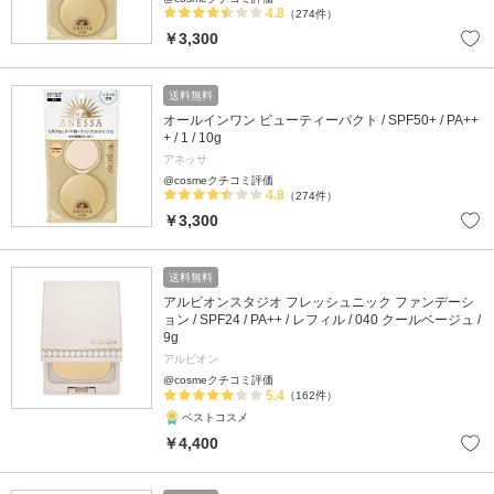
4.8
（274件）
￥3,300
送料無料
オールインワン ビューティーパクト / SPF50+ / PA++
+ / 1 / 10g
アネッサ
@cosmeクチコミ評価
4.8
（274件）
￥3,300
送料無料
アルビオンスタジオ フレッシュニック ファンデーシ
ョン / SPF24 / PA++ / レフィル / 040 クールベージュ /
9g
アルビオン
@cosmeクチコミ評価
5.4
（162件）
ベストコスメ
￥4,400