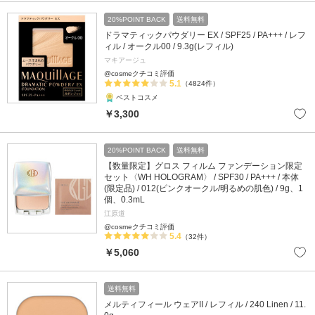
20%POINT BACK
送料無料
ドラマティックパウダリー EX / SPF25 / PA+++ / レフ
ィル / オークル00 / 9.3g(レフィル)
マキアージュ
@cosmeクチコミ評価
5.1
（4824件）
ベストコスメ
￥3,300
20%POINT BACK
送料無料
【数量限定】グロス フィルム ファンデーション限定
セット〈WH HOLOGRAM〉 / SPF30 / PA+++ / 本体
(限定品) / 012(ピンクオークル/明るめの肌色) / 9g、1
個、0.3mL
江原道
@cosmeクチコミ評価
5.4
（32件）
￥5,060
送料無料
メルティフィール ウェアII / レフィル / 240 Linen / 11.