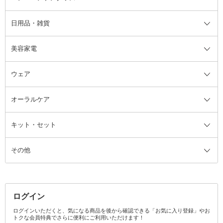
日用品・雑貨
洗顔グッズ
マッサージ・ボディケアグッズ
ヘア・ヘアケアグッズ全て
ビューラー
アイケアグッズ
ヘアブラシ
美容家電
ブラシ・チップ
かかと・角質ケアグッズ
ヘアゴム
日用品・雑貨全て
二重まぶた用アイテム
エクササイズ器具・グッズ
ヘアピン・ヘアクリップ
洗剤
ウェア
ツィザー・毛抜き
絆創膏
ヘアバンド
柔軟剤
美容家電全て
眉・鼻毛・甘皮はさみ
その他ボディケアグッズ
ヘアカーラー
サニタリー・生理用品
フェイスケア美容家電
ルームフレグランス・ディフュー
オーラルケア
カミソリ
ヘッドマッサージブラシ
ボディケア美容家電
ウェア全て
角栓抜き
その他ヘア・ヘアケアグッズ
エッセンシャルオイル
ヘアケアスタイリング美容家電
インナー
ザー
ファンデーション・パウダーケー
キット・セット
アロマキャンドル
その他美容家電
レッグウェア
オーラルケア全て
化粧ポーチ・メイクボックス
お香・インセンス
その他ウェア
歯磨き粉
ス
その他
ミラー・鏡
消臭剤・芳香剤
歯ブラシ
キット・セット全て
詰替容器・アトマイザー
ファブリックミスト
デンタルフロス
スキンケアキット
その他メイクアップ・ケアグッズ
マスク・ティッシュ
マウスウォッシュ・スプレー
ベースメイクキット
その他全て
その他日用品・雑貨
口臭清涼・ケア剤
メイクアップキット
その他
ログイン
その他オーラルケア
ボディケアキット
ヘアケアキット
ログインいただくと、気になる商品を後から確認できる「お気に入り登録」やお
トクな会員特典でさらに便利にご利用いただけます！