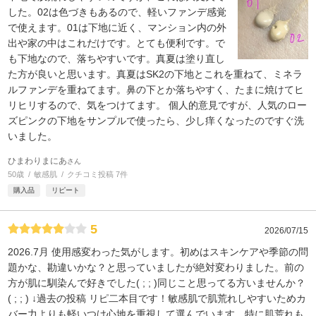
した。02は色づきもあるので、軽いファンデ感覚
で使えます。01は下地に近く、マンション内の外
出や家の中はこれだけです。とても便利です。で
も下地なので、落ちやすいです。真夏は塗り直し
た方が良いと思います。真夏はSK2の下地とこれを重ねて、ミネラ
ルファンデを重ねてます。鼻の下とか落ちやすく、たまに焼けてヒ
リヒリするので、気をつけてます。 個人的意見ですが、人気のロー
ズピンクの下地をサンプルで使ったら、少し痒くなったのですぐ洗
いました。
ひまわりまにあ
さん
50歳
敏感肌
クチコミ投稿 7件
購入品
リピート
5
2026/07/15
2026.7月 使用感変わった気がします。初めはスキンケアや季節の問
題かな、勘違いかな？と思っていましたが絶対変わりました。前の
方が肌に馴染んで好きでした( ; ; )同じこと思ってる方いませんか？
( ; ; ) ↓過去の投稿 リピ二本目です！敏感肌で肌荒れしやすいためカ
バー力よりも軽いつけ心地を重視して選んでいます。特に肌荒れも