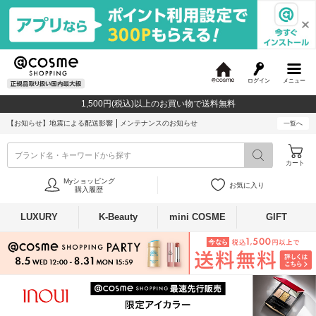
ログイン
メニュー
@
c
1,500円(税込)以上のお買い物で送料無料
o
s
【お知らせ】
地震による配送影響
メンテナンスのお知らせ
一覧へ
m
e
ブランド名・キーワードから探す
カート
Myショッピング
お気に入り
購入履歴
LUXURY
K-Beauty
mini COSME
GIFT