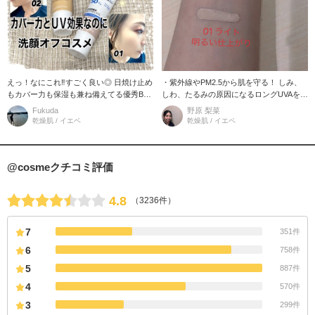
えっ！なにこれ‼︎すごく良い◎ 日焼け止め
・紫外線やPM2.5から肌を守る！ しみ、
もカバー力も保湿も兼ね備えてる優秀BB
しわ、たるみの原因になるロングUVAをし
クリーム！ 多機能だからといって重たさ
っかりブロック！！ ・色ムラもカバーし
Fukuda
野原 梨菜
ゼロ！ すーっと伸びてピ
てツヤ肌に！ ・メイク落
乾燥肌 / イエベ
乾燥肌 / イエベ
@cosmeクチコミ評価
4.8
（3236件）
7
351件
6
758件
5
887件
4
570件
3
299件