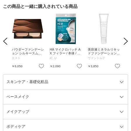
この商品と一緒に購入されている商品
Previous
Next
ベー
パウダーファンデーシ
HA マイクロパッチ A
美容液ミネラルリキッ
ア
 5m
ョン シルキースムー
X フィラー / 本体 / 1
ドファンデーション /
ージ
ス / SPF22 / PA+++ /
包2枚入(1回分)
SPF42 / PA+++ / 本体 /
エスト
IC. U
ヴァントルテ
ニ
オークル03 / 9g
ハイライトベージュ /
ィ
35g
お気に入り
お気に入り
お気に入り
￥6,050
￥2,090
￥3,850
￥3
スキンケア・基礎化粧品
ベースメイク
スキンケア・基礎化粧品全て
クレンジング
メイクアップ
洗顔料
ベースメイク全て
化粧水
化粧下地・コントロールカラー
ボディケア
美容液
BBクリーム
メイクアップ全て
乳液
CCクリーム
マスカラ・マスカラ下地