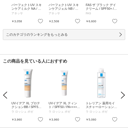
 ジ
パーフェクトUV スキ
パーフェクトUV スキ
FAS ザ ブラック デイ
【
+ /
ンケアミルク NA / SP
ンケアジェル NB / SP
クリーム / SPF50+ / P
ラ
体 /
F50+ / PA++++ / 60mL
F50+ / PA++++ / 90g /
A++++ / 40g / ベタつ
ー限
アネッサ
アネッサ
FAS
オ
/ 本体 / フルーティー
本体 / ホワイトフロー
かない / 40g
+ /
フローラルの香り / さ
ラルの香り / うるおっ
mL
お気に入り
お気に入り
お気に入り
￥3,058
￥2,508
￥6,600
￥3
らさら / 60mL
てべたつかない / 90g
g 
50
mL
このカテゴリのランキングをもっとみる
この商品を見ている人におすすめ
Previous
Next
ロテ
UVイデア XL プロテ
UVイデア XL ティン
トレリアン 薬用モイ
UV
ップ
クションBB / SPF50+
ト / SPF50 / PA++++ /
スチャーローション /
ク
 / 3
/ PA++++ / 02ナチュラ
色つき(ピンクベージ
本体 / 200ml
ロー
ラ ロッシュ ポゼ
ラ ロッシュ ポゼ
ラ ロッシュ ポゼ
ラ 
ル / 30ml
ュ) / 30g
+++
お気に入り
お気に入り
お気に入り
￥3,960
￥3,960
￥5,060
￥3