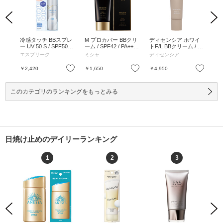
Previous
Next
ナチ
冷感タッチ BBスプレ
M プロカバー BBクリ
ディセンシア ホワイ
ミ
 ナチ
ー UV 50 S / SPF50+ /
ーム / SPF42 / PA+++ /
トF/L BBクリーム / ナ
Bク
PA++++ / 00 ピンクベ
No.21 / 35g / No.21 / 3
チュラルベージュ / 25
トベ
エスプリーク
ミシャ
ディセンシア
オ
ージュ / 50g / 限定品 /
5g
g / ナチュラルベージ
ライ
無香料 / 00 ピンクベ
ュ / 25g
お気に入り
お気に入り
お気に入り
￥2,420
￥1,650
￥4,950
￥3
ージュ / 50g
このカテゴリのランキングをもっとみる
日焼け止めのデイリーランキング
1
2
3
Previous
Next