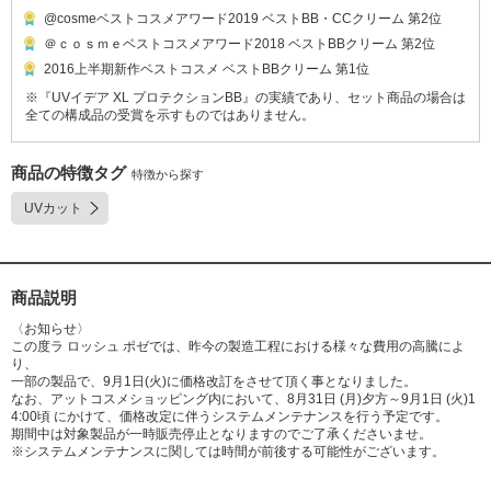
@cosmeベストコスメアワード2019 ベストBB・CCクリーム 第2位
＠ｃｏｓｍｅベストコスメアワード2018 ベストBBクリーム 第2位
2016上半期新作ベストコスメ ベストBBクリーム 第1位
※『UVイデア XL プロテクションBB』の実績であり、セット商品の場合は
全ての構成品の受賞を示すものではありません。
商品の特徴タグ
特徴から探す
UVカット
商品説明
〈お知らせ〉
この度ラ ロッシュ ポゼでは、昨今の製造工程における様々な費用の高騰によ
り、
一部の製品で、9月1日(火)に価格改訂をさせて頂く事となりました。
なお、アットコスメショッピング内において、8月31日 (月)夕方～9月1日 (火)1
4:00頃 にかけて、価格改定に伴うシステムメンテナンスを行う予定です。
期間中は対象製品が一時販売停止となりますのでご了承くださいませ。
※システムメンテナンスに関しては時間が前後する可能性がございます。