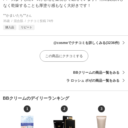
なく乾燥することも厚塗り感もなく大好きです！
**かまいたち**
さん
35歳
混合肌
クチコミ投稿 74件
購入品
リピート
@cosmeでクチコミを詳しくみる
(3236件)
この商品にクチコミする
BBクリームの商品一覧をみる
ラ ロッシュ ポゼの商品一覧をみる
BBクリームのデイリーランキング
1
2
3