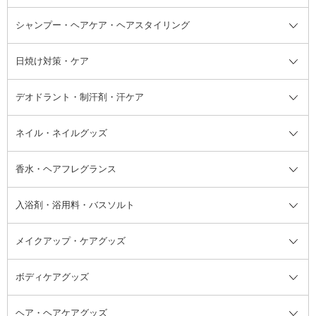
ボディソープ・ハンドソープ・石
シャンプー・ヘアケア・ヘアスタイリング
オールインワン化粧品
コンシーラー
まつげ美容液
ボディケア全て
フェイスクリーム
ファンデーション
つけまつげ
けん
シャンプー・ヘアケア・ヘアスタ
日焼け対策・ケア
フェイスオイル・バーム
フェイスパウダー
アイシャドウ
ボディケア
化粧液
その他ベースメイク
アイシャドウベース
ハンドケア
シャンプー・コンディショナー
イリング全て
デオドラント・制汗剤・汗ケア
ブースター・導入液
アイブロウ・眉マスカラ
レッグ・フットケア
洗い流さないトリートメント
日焼け対策・ケア全て
シートパック・マスク
アイライナー
ネック・デコルテケア
ヘアパック・ヘアマスク
日焼け止め
デオドラント・制汗剤・汗ケア全
ボディ用デオドラント・制汗剤・
ネイル・ネイルグッズ
洗い流すパック・マスク
チーク
バストケア
ヘアスタイリング剤
サンオイル・タンニング
アイクリーム・アイケア
口紅・リップグロス
ヒップケア
ヘアカラー・カラーリング
アフターサンケア
て
汗ケア
フット用デオドラント・制汗剤・
香水・ヘアフレグランス
リップクリーム・リップケア
ハイライト・シェーディング
ネイルケア
頭皮ケア・育毛剤
その他日焼け対策・UVケア
ネイル・ネイルグッズ全て
ゴマージュ・ピーリング
その他メイクアップ
ネイルケアグッズ
パーマ液
マニキュア
汗ケア
その他シャンプー・ヘアケア・ヘ
入浴剤・浴用料・バスソルト
顔用マッサージ料
脱毛・除毛ケア
ジェルネイル
香水・ヘアフレグランス全て
その他スキンケア
その他ボディケア
ネイルアートグッズ
香水
アスタイリング
メイクアップ・ケアグッズ
リムーバー・除光液
フレグランスミスト
入浴剤・浴用料・バスソルト全て
ヘアフレグランス
入浴剤・浴用料
ボディケアグッズ
その他香水・ヘアフレグランス
バスソルト
メイクアップ・ケアグッズ全て
パフ・スポンジ
ヘア・ヘアケアグッズ
コットン・綿棒
ボディケアグッズ全て
あぶらとり紙
ボディ・バスグッズ