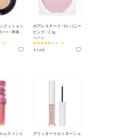
ンクッション
ポアレスチーク / 01 バニー
 PA+++ / 本体…
ピンク / 2.3g
CipiCipi
5.0
5.0
お気に入り
お気に入り
￥1,430
ルムティント
グリッターイルミネーショ