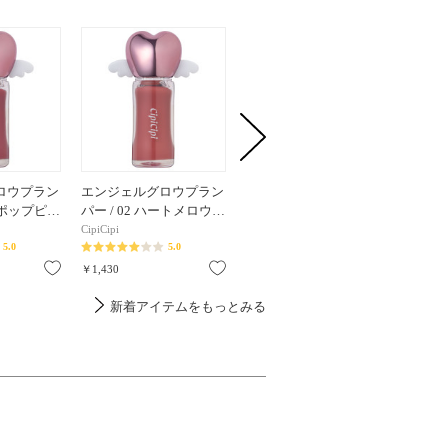
ロウプラン
エンジェルグロウプラン
エンジェルグロウプラン
涙袋シェ
ラブポップピ…
パー / 02 ハートメロウ…
パー / 01 キューピッド…
01 ナチ
CipiCipi
CipiCipi
CipiCipi
5.0
5.0
5.0
お気に入り
お気に入り
お気に入り
￥1,430
￥1,430
￥1,045
新着アイテムをもっとみる