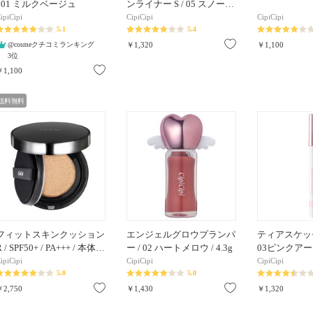
/ 01 ミルクベージュ
ンライナー S / 05 スノー…
ipiCipi
CipiCipi
CipiCipi
5.1
5.4
お気に入り
@cosmeクチコミランキング
￥1,320
￥1,100
3位
お気に入り
￥1,100
送料無料
フィットスキンクッション
エンジェルグロウプランパ
ティアスケッ
R / SPF50+ / PA+++ / 本体…
ー / 02 ハートメロウ / 4.3g
03ピンクアート
ipiCipi
CipiCipi
CipiCipi
5.0
5.0
お気に入り
お気に入り
￥2,750
￥1,430
￥1,320