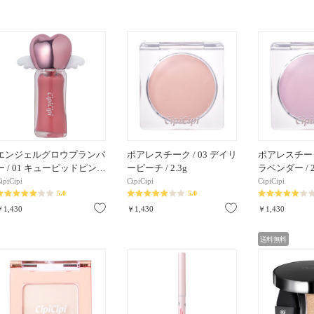
エンジェルグロウプランパ
ポアレスチーク / 03 デイリ
ポアレスチーク 
ー / 01 キューピッドピン…
ーピーチ / 2.3g
ラベンダー / 2
ipiCipi
CipiCipi
CipiCipi
5.0
5.0
お気に入り
お気に入り
￥1,430
￥1,430
￥1,430
送料無料