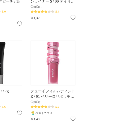
クピーチ / 1P
ンライナー S / 06 デイリ…
CipiCipi
5.0
5.4
お気に入り
￥1,320
お気に入り
/ 7g
デューイフィルムティント
R / 01 ベリーロリポッチ…
CipiCipi
5.6
5.0
お気に入り
ベストコスメ
お気に入り
￥1,430