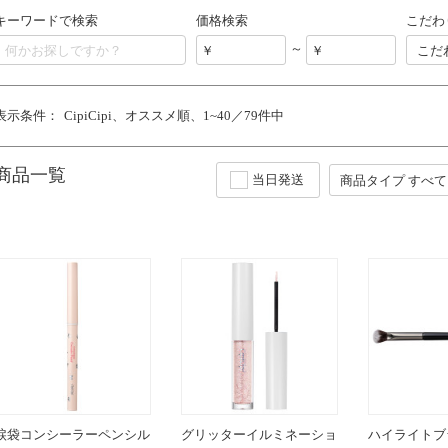
キーワードで検索
価格検索
こだわ
～
こだ
表示条件：
CipiCipi
オススメ順
1~40／79件中
商品一覧
当日発送
涙袋コンシーラーペンシル
グリッターイルミネーショ
ハイライトブラシ