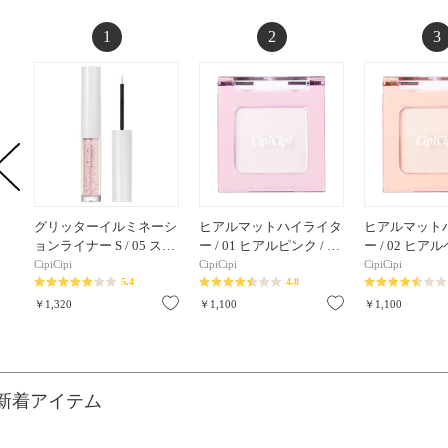
1
2
3
グリッターイルミネーシ
ヒアルマットハイライタ
ヒアルマット
ョンライナー S / 05 ス…
ー / 01 ヒアルピンク / …
ー / 02 ヒ
CipiCipi
CipiCipi
CipiCipi
5.4
4.8
お気に入り
お気に入り
￥1,320
￥1,100
￥1,100
新着アイテム