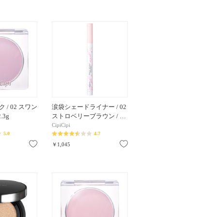
/ 02 スワン
涙袋シェードライナー / 02
.3g
ストロベリーブラウン / …
CipiCipi
5.0
4.7
お気に入り
お気に入り
￥1,045