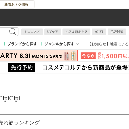
新着おトク情報
ミニコスメ
UVケア
ヘア＆頭皮ケア
eGIFT
毛穴対策
【お知らせ】
地震による
ブランドから探す
ジャンルから探す
CipiCipi
売れ筋ランキング