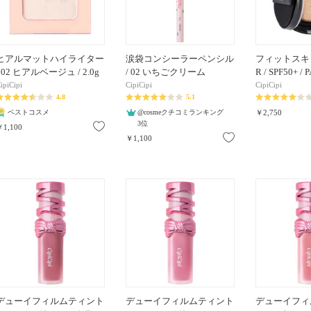
ヒアルマットハイライター
涙袋コンシーラーペンシル
フィットスキ
/ 02 ヒアルベージュ / 2.0g
/ 02 いちごクリーム
R / SPF50+ /
ipiCipi
CipiCipi
CipiCipi
4.8
5.1
ベストコスメ
@cosmeクチコミランキング
￥2,750
3位
お気に入り
￥1,100
お気に入り
￥1,100
デューイフィルムティント
デューイフィルムティント
デューイフィ