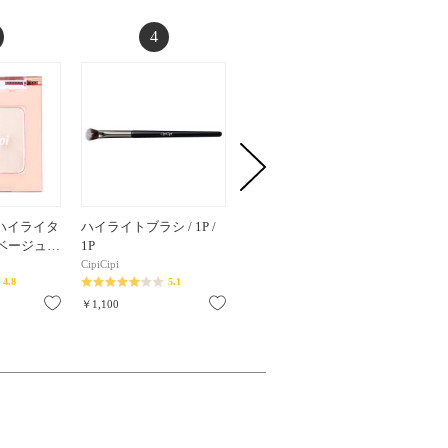
4
5
ハイライタ
ハイライトブラシ / 1P /
ムードカラーアイズ / 01
エンジェ
アルベージュ…
1P
ピクニック / 4.3g / 01 …
パー / 
CipiCipi
CipiCipi
CipiCipi
4.8
5.1
5.6
お気に入り
お気に入り
お気に入り
￥1,100
￥2,750
￥1,430