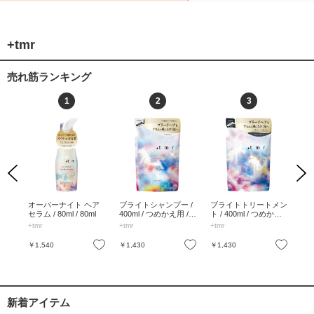
+tmr
売れ筋ランキング
1
2
3
Previous
Next
 /
オーバーナイト ヘア
ブライトシャンプー /
ブライトトリートメン
ド
/ 4
セラム / 80ml / 80ml
400ml / つめかえ用 / 4
ト / 400ml / つめかえ
イスト
00ml
用 / 400ml
5g
+tmr
+tmr
+tmr
+tm
お気に入り
お気に入り
お気に入り
￥1,540
￥1,430
￥1,430
￥1
新着アイテム