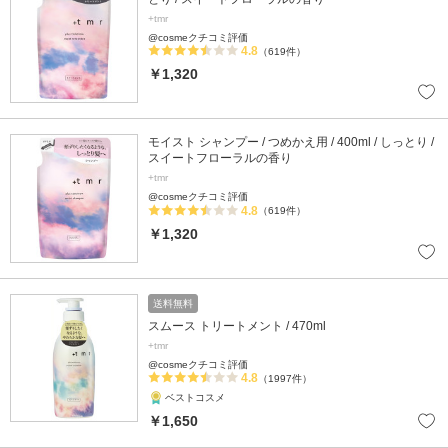
+tmr
@cosmeクチコミ評価
4.8
（619件）
￥1,320
モイスト シャンプー / つめかえ用 / 400ml / しっとり /
スイートフローラルの香り
+tmr
@cosmeクチコミ評価
4.8
（619件）
￥1,320
送料無料
スムース トリートメント / 470ml
+tmr
@cosmeクチコミ評価
4.8
（1997件）
ベストコスメ
￥1,650