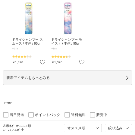
ドライシャンプー ス
ドライシャンプー モ
ムース / 本体 / 95g
イスト / 本体 / 95g
+tmr
+tmr
お気に入り
お気に入り
￥1,320
￥1,320
新着アイテムをもっとみる
+tmr
当日発送
ポイントバック
送料無料
販売中
表示条件 オススメ順
絞り込み
1～23／23件中