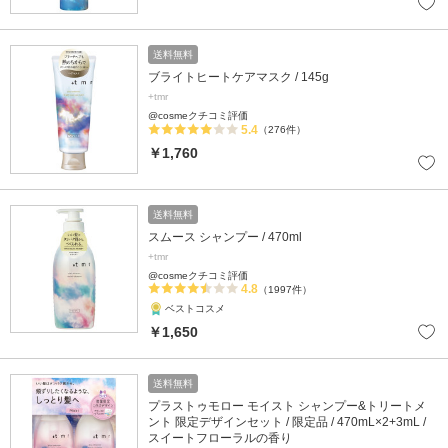
送料無料
ブライトヒートケアマスク / 145g
+tmr
@cosmeクチコミ評価
5.4
（276件）
￥1,760
送料無料
スムース シャンプー / 470ml
+tmr
@cosmeクチコミ評価
4.8
（1997件）
ベストコスメ
￥1,650
送料無料
プラストゥモロー モイスト シャンプー&トリートメ
ント 限定デザインセット / 限定品 / 470mL×2+3mL /
スイートフローラルの香り