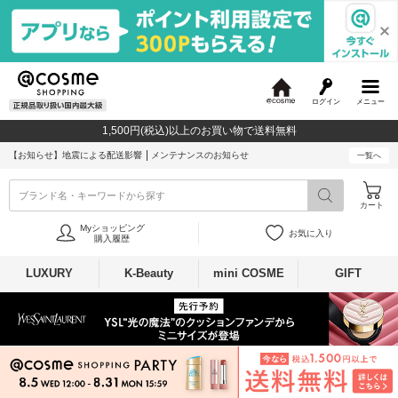
ログイン
メニュー
@
c
1,500円(税込)以上のお買い物で送料無料
o
s
【お知らせ】
地震による配送影響
メンテナンスのお知らせ
一覧へ
m
e
ブランド名・キーワードから探す
カート
Myショッピング
お気に入り
購入履歴
LUXURY
K-Beauty
mini COSME
GIFT