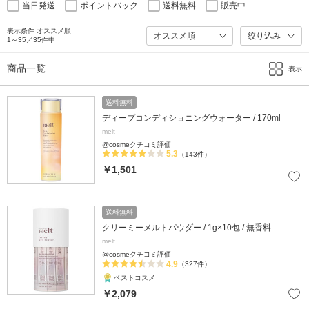
当日発送
ポイントバック
送料無料
販売中
表示条件 オススメ順
絞り込み
1～35／35件中
商品一覧
表示
送料無料
ディープコンディショニングウォーター / 170ml
melt
@cosmeクチコミ評価
5.3
（143件）
￥1,501
送料無料
クリーミーメルトパウダー / 1g×10包 / 無香料
melt
@cosmeクチコミ評価
4.9
（327件）
ベストコスメ
￥2,079