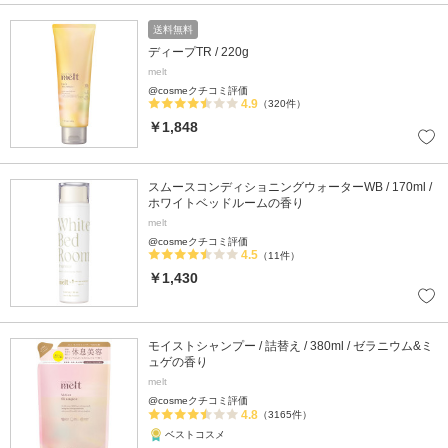
送料無料
ディープTR / 220g
melt
@cosmeクチコミ評価
4.9
（320件）
￥1,848
スムースコンディショニングウォーターWB / 170ml /
ホワイトベッドルームの香り
melt
@cosmeクチコミ評価
4.5
（11件）
￥1,430
モイストシャンプー / 詰替え / 380ml / ゼラニウム&ミ
ュゲの香り
melt
@cosmeクチコミ評価
4.8
（3165件）
ベストコスメ