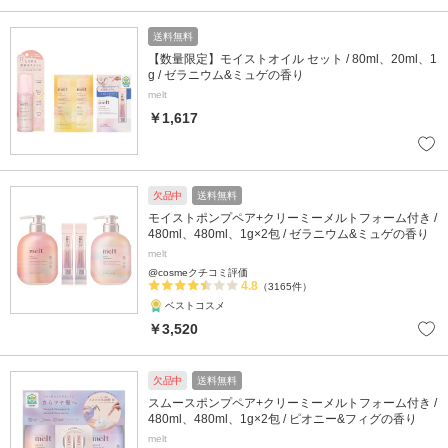
送料無料
【数量限定】モイストオイル セット / 80ml、20ml、1
g / ゼラニウム&ミュゲの香り
melt
￥1,617
欠品中
送料無料
モイストポンプペア+クリーミーメルトフォーム付き /
480ml、480ml、1g×2包 / ゼラニウム&ミュゲの香り
melt
@cosmeクチコミ評価
4.8
（3165件）
ベストコスメ
￥3,520
欠品中
送料無料
スムースポンプペア+クリーミーメルトフォーム付き /
480ml、480ml、1g×2包 / ピオニー&フィグの香り
melt