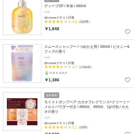
ディープSP / 本体 / 480ml
melt
@cosmeクチコミ評価
4.9
（320件）
￥1,848
スムースシャンプー / つめかえ用 / 380ml / ピオニー&
フィグの香り
melt
@cosmeクチコミ評価
4.7
（1794件）
ベストコスメ
￥1,386
送料無料
モイストポンプペア カカオフレグランス+クリーミー
メルトパウダー付き / 480ml、480ml、1g×2包 / カカ
オの香り
melt
@cosmeクチコミ評価
5.1
（20件）