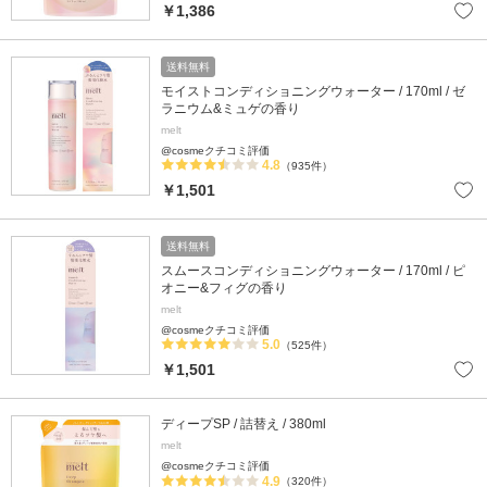
￥1,386
送料無料
モイストコンディショニングウォーター / 170ml / ゼ
ラニウム&ミュゲの香り
melt
@cosmeクチコミ評価
4.8
（935件）
￥1,501
送料無料
スムースコンディショニングウォーター / 170ml / ピ
オニー&フィグの香り
melt
@cosmeクチコミ評価
5.0
（525件）
￥1,501
ディープSP / 詰替え / 380ml
melt
@cosmeクチコミ評価
4.9
（320件）