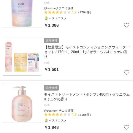
melt
@cosmeクチコミ評価
4.7
（1794件）
ベストコスメ
￥1,386
送料無料
【数量限定】モイストコンディショニングウォーター
セット / 170ml、20ml、1g / ゼラニウム&ミュゲの香
り
melt
￥1,501
送料無料
モイストトリートメント / ポンプ / 480ml / ゼラニウム
&ミュゲの香り
melt
@cosmeクチコミ評価
4.8
（3165件）
ベストコスメ
￥1,848