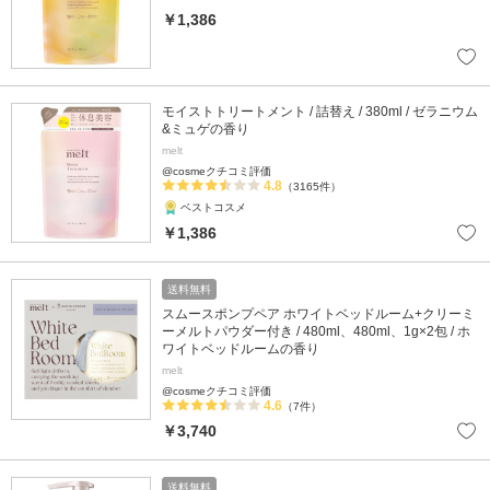
￥1,386
モイストトリートメント / 詰替え / 380ml / ゼラニウム
&ミュゲの香り
melt
@cosmeクチコミ評価
4.8
（3165件）
ベストコスメ
￥1,386
送料無料
スムースポンプペア ホワイトベッドルーム+クリーミ
ーメルトパウダー付き / 480ml、480ml、1g×2包 / ホ
ワイトベッドルームの香り
melt
@cosmeクチコミ評価
4.6
（7件）
￥3,740
送料無料