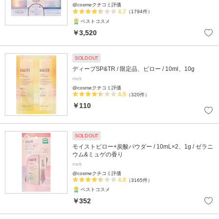
@cosmeクチコミ評価
4.7
（1794件）
ベストコスメ
￥3,520
SOLD OUT
ディープSP&TR / 限定品、ピロー / 10ml、10g
melt
@cosmeクチコミ評価
4.9
（320件）
￥110
SOLD OUT
モイストピロー+炭酸パウダー / 10mL×2、1g / ゼラニ
ウム&ミュゲの香り
melt
@cosmeクチコミ評価
4.8
（3165件）
ベストコスメ
￥352