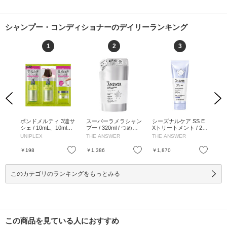
シャンプー・コンディショナーのデイリーランキング
1
2
3
Previous
Next
ート
ボンドメルティ 3連サ
スーパーラメラシャン
シーズナルケア SS E
リ
Y D
シェ / 10mL、10ml、1
プー / 320ml / つめか
Xトリートメント / 22
イ
 ベル
0ml / 10mL、10ml、10
え用 / ベルガモット&
0g / ジャスミン&マン
ート
UNIPLEX
THE ANSWER
THE ANSWER
リ
の香
ml
ダフネの香り / 320ml
ダリンオレンジの香り
ピン
/ 220g
パウ
お気に入り
お気に入り
お気に入り
￥198
￥1,386
￥1,870
￥1
L、
このカテゴリのランキングをもっとみる
この商品を見ている人におすすめ