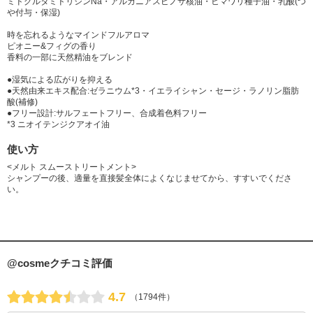
ミドグルタミドリシンNa・アルガニアスピノサ核油・ヒマワリ種子油・乳酸(つ
や付与・保湿)
時を忘れるようなマインドフルアロマ
ピオニー&フィグの香り
香料の一部に天然精油をブレンド
●湿気による広がりを抑える
●天然由来エキス配合:ゼラニウム*3・イエライシャン・セージ・ラノリン脂肪
酸(補修)
●フリー設計:サルフェートフリー、合成着色料フリー
*3 ニオイテンジクアオイ油
使い方
<メルト スムーストリートメント>
シャンプーの後、適量を直接髪全体によくなじませてから、すすいでくださ
い。
@cosmeクチコミ評価
4.7
（1794件）