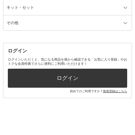
ファンデーション・パウダーケー
キット・セット
アロマキャンドル
その他美容家電
レッグウェア
オーラルケア全て
化粧ポーチ・メイクボックス
お香・インセンス
その他ウェア
歯磨き粉
ス
その他
ミラー・鏡
消臭剤・芳香剤
歯ブラシ
キット・セット全て
詰替容器・アトマイザー
ファブリックミスト
デンタルフロス
スキンケアキット
その他メイクアップ・ケアグッズ
マスク・ティッシュ
マウスウォッシュ・スプレー
ベースメイクキット
その他全て
その他日用品・雑貨
口臭清涼・ケア剤
メイクアップキット
その他
ログイン
その他オーラルケア
ボディケアキット
ヘアケアキット
ログインいただくと、気になる商品を後から確認できる「お気に入り登録」やお
トクな会員特典でさらに便利にご利用いただけます！
その他キット・セット
ログイン
初めてのご利用ですか？
新規登録はこちら