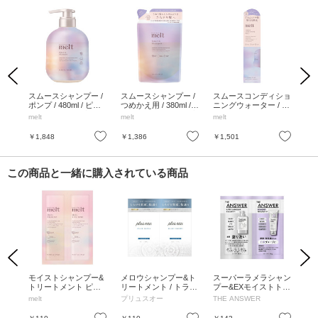
Previous
Next
アス
スムースシャンプー /
スムースシャンプー /
スムースコンディショ
ス
ゼラニ
ポンプ / 480ml / ピオ
つめかえ用 / 380ml /
ニングウォーター / 17
ト /
り
ニー&フィグの香り
ピオニー&フィグの香
0ml / ピオニー&フィグ
ピ
melt
melt
melt
mel
り
の香り
り
お気に入り
お気に入り
お気に入り
￥1,848
￥1,386
￥1,501
￥1
この商品と一緒に購入されている商品
Previous
Next
0ml
モイストシャンプー&
メロウシャンプー&ト
スーパーラメラシャン
リ
グの
トリートメント ピロ
リートメント / トライ
プー&EXモイストトリ
リー
ー / 10ml×2 / ゼラニウ
アル / 10ml×2
ートメント FOR DAIL
ライ
melt
プリュスオー
THE ANSWER
プ
ム&ミュゲの香り
Y DAMAGE / ピロー /
12ml+12g / 凛として