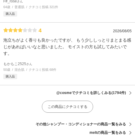
F#_rose
さん
64歳
普通肌
クチコミ投稿 321件
購入品
4
2026/08/05
泡立ちがよく香りも良かったですが、 もう少ししっとりまとまる感
じがあればいいなと思いました。 モイストの方も試してみたいで
す。
もかもこ2525
さん
50歳
混合肌
クチコミ投稿 68件
購入品
@cosmeでクチコミを詳しくみる
(1794件)
この商品にクチコミする
その他シャンプー・コンディショナーの商品一覧をみる
meltの商品一覧をみる