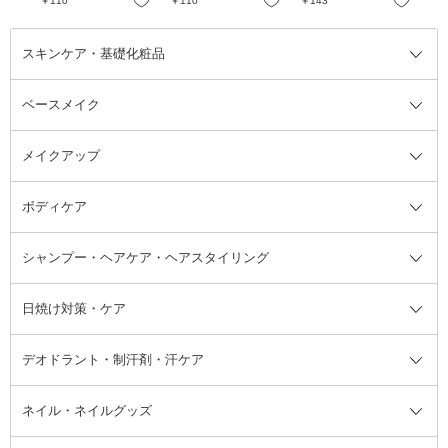
お気に入り
お気に入り
お気に入り
￥110
￥110
￥143
￥1
洗練された ベルガモ
ット&ダフネの香り
スキンケア・基礎化粧品
ベースメイク
スキンケア・基礎化粧品全て
クレンジング
メイクアップ
洗顔料
ベースメイク全て
化粧水
化粧下地・コントロールカラー
ボディケア
美容液
BBクリーム
メイクアップ全て
乳液
CCクリーム
マスカラ・マスカラ下地
ボディソープ・ハンドソープ・石
シャンプー・ヘアケア・ヘアスタイリング
オールインワン化粧品
コンシーラー
まつげ美容液
ボディケア全て
フェイスクリーム
ファンデーション
つけまつげ
けん
シャンプー・ヘアケア・ヘアスタ
日焼け対策・ケア
フェイスオイル・バーム
フェイスパウダー
アイシャドウ
ボディケア
化粧液
その他ベースメイク
アイシャドウベース
ハンドケア
シャンプー・コンディショナー
イリング全て
デオドラント・制汗剤・汗ケア
ブースター・導入液
アイブロウ・眉マスカラ
レッグ・フットケア
洗い流さないトリートメント
日焼け対策・ケア全て
シートパック・マスク
アイライナー
ネック・デコルテケア
ヘアパック・ヘアマスク
日焼け止め
デオドラント・制汗剤・汗ケア全
ボディ用デオドラント・制汗剤・
ネイル・ネイルグッズ
洗い流すパック・マスク
チーク
バストケア
ヘアスタイリング剤
サンオイル・タンニング
アイクリーム・アイケア
口紅・リップグロス
ヒップケア
ヘアカラー・カラーリング
アフターサンケア
て
汗ケア