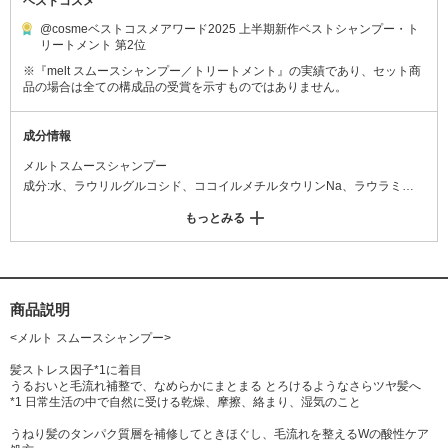
ベストコスメ
@cosmeベストコスメアワード2025 上半期新作ベストシャンプー・ト
リートメント 第2位
※『melt スムースシャンプー／トリートメント』の実績であり、セット商
品の場合は全ての構成品の受賞を示すものではありません。
成分情報
メルトスムースシャンプー
成分:水、ラウリルグルコシド、ココイルメチルタウリンNa、ラウラミド
プロピルベタイン、ラウレス-11カルボン酸、ラウレス-4カルボン酸、ココ
もっとみる
アンホ酢酸Na、ラウレス-16、ヤシ油脂肪酸PEG-7グリセリル、コハク
酸、イソデシルグリセリルエーテル、PPG-2コカミド、ラウロイル加水分
解シルクNa、加水分解ケラチン(羊毛)、加水分解シルク、加水分解コラー
ゲン、加水分解コンキオリンタンパク、ジラウラミドグルタミドリシンN
a、アルガニアスピノサ核油、ポリクオタニウム-52、乳酸、リンゴ酸、グ
商品説明
リチルリチン酸2K、ホホバ種子油、ラノリン脂肪酸、ビスメトキシプロピ
<メルト スムースシャンプー>
ルアミドイソドコサン、アルギニン、アスパラギン酸、グリシン、アラニ
ン、セリン、バリン、イソロイシン、プロリン、トレオニン、ヒスチジ
髪ストレス因子*1に着目
うるおいと毛流れ補整で、なめらかにまとまる とろけるようなさらツヤ髪へ
ン、フェニルアラニン、ニオイテンジクアオイ油、セージ葉エキス、イエ
*1 日常生活の中で自然に受ける乾燥、摩擦、絡まり、湿気のこと
ライシャン花エキス、オリーブ果実油、DPG、BG、PCA、PCA-Na、乳酸
Na、ポリクオタニウム-10、ポリクオタニウム-39、スクワラン、炭酸N
うねり髪のタンパク質層を補修してときほぐし、毛流れを整えるWの酸性ケア
a、水酸化Na、コカミドMEA、コカミドメチルMEA、EDTA-2Na、エタノ