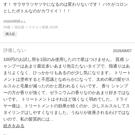
す！ サラサラツヤツヤになるのは変わりないです！ パケがコロン
としたボトルなのがカワイイ！！！
chiiiii4908
さん
34歳
混合肌
クチコミ投稿 151件
購入品
評価しない
2026/08/07
100円のお試し用を1回のみ使用したので星はつけません。 質感 シ
ャンプーはあまり最近多いあまり泡立たないタイプで、指通りはあ
まりよくなく、ひっかかりもあるのが少し気になります。 トリート
メントは塗布すると不思議となめらかになって、太めの私の髪がス
ルスルと毛量が減ったのかと思われるくらいです。 香り シャンプ
ーの方が香りが強くて、ゼラニウムの香りなのかあまり好きではな
いです。 トリートメントはそれほど強くなく弱めでした。 ドライ
ヤー後は、トリートメントの効果が続くのか、少しスルスルしてス
タイリングはしやすくなりました。うねりが改善されるわけではな
いので、私の髪質的には
…
続きをみる