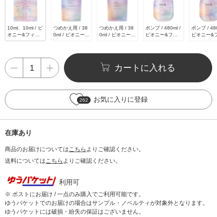
10ml、10ml / ピ
つめかえ用 / 38
つめかえ用 / 38
ポンプ / 480ml /
ポンプ / 480
オニー&フィグ
0ml / ピオニー&
0ml / ピオニー&
ピオニー&フィ
ピオニー&
の香り
フィグの香り
フィグの香り
グの香り
グの香り
カートに入れる
お気に入りに登録
262
在庫あり
商品のお届けについては
こちら
よりご確認ください。
送料については
こちら
よりご確認ください。
利用可
※ ポストにお届け / 一点のみ購入でご利用可能です。
ゆうパケットでのお届けの場合はサンプル・ノベルティが対象外となります。
ゆうパケットには破損・紛失の保証はございません。