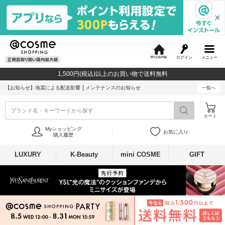
ログイン
メニュー
@
c
1,500円(税込)以上のお買い物で送料無料
o
s
【お知らせ】
地震による配送影響
メンテナンスのお知らせ
一覧へ
m
e
ブランド名・キーワードから探す
カート
Myショッピング
お気に入り
購入履歴
LUXURY
K-Beauty
mini COSME
GIFT