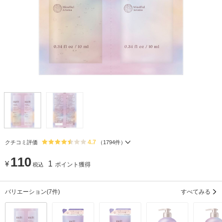
4.7
クチコミ評価
（
1794
件）
110
¥
1
ポイント獲得
税込
バリエーション
(7件)
すべてみる