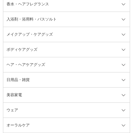
フット用デオドラント・制汗剤・
香水・ヘアフレグランス
リップクリーム・リップケア
ハイライト・シェーディング
ネイルケア
頭皮ケア・育毛剤
その他日焼け対策・UVケア
ネイル・ネイルグッズ全て
ゴマージュ・ピーリング
その他メイクアップ
ネイルケアグッズ
パーマ液
マニキュア
汗ケア
その他シャンプー・ヘアケア・ヘ
入浴剤・浴用料・バスソルト
顔用マッサージ料
脱毛・除毛ケア
ジェルネイル
香水・ヘアフレグランス全て
その他スキンケア
その他ボディケア
ネイルアートグッズ
香水
アスタイリング
メイクアップ・ケアグッズ
リムーバー・除光液
フレグランスミスト
入浴剤・浴用料・バスソルト全て
ヘアフレグランス
入浴剤・浴用料
ボディケアグッズ
その他香水・ヘアフレグランス
バスソルト
メイクアップ・ケアグッズ全て
パフ・スポンジ
ヘア・ヘアケアグッズ
コットン・綿棒
ボディケアグッズ全て
あぶらとり紙
ボディ・バスグッズ
日用品・雑貨
洗顔グッズ
マッサージ・ボディケアグッズ
ヘア・ヘアケアグッズ全て
ビューラー
アイケアグッズ
ヘアブラシ
美容家電
ブラシ・チップ
かかと・角質ケアグッズ
ヘアゴム
日用品・雑貨全て
二重まぶた用アイテム
エクササイズ器具・グッズ
ヘアピン・ヘアクリップ
洗剤
ウェア
ツィザー・毛抜き
絆創膏
ヘアバンド
柔軟剤
美容家電全て
眉・鼻毛・甘皮はさみ
その他ボディケアグッズ
ヘアカーラー
サニタリー・生理用品
フェイスケア美容家電
ルームフレグランス・ディフュー
オーラルケア
カミソリ
ヘッドマッサージブラシ
ボディケア美容家電
ウェア全て
角栓抜き
その他ヘア・ヘアケアグッズ
エッセンシャルオイル
ヘアケアスタイリング美容家電
インナー
ザー