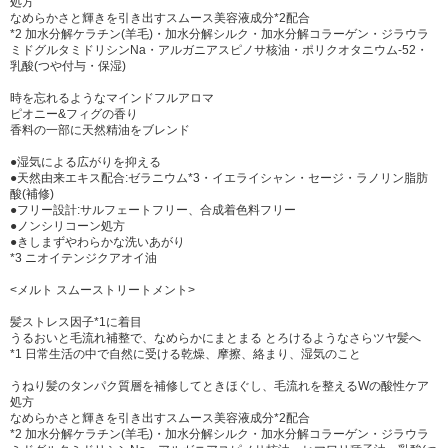
処方
なめらかさと輝きを引き出すスムース美容液成分*2配合
ール、ベンジルアルコール、クエン酸、トルエンスルホン酸、フェノキシ
*2 加水分解ケラチン(羊毛)・加水分解シルク・加水分解コラーゲン・ジラウラ
エタノール、安息香酸Na、香料
ミドグルタミドリシンNa・アルガニアスピノサ核油・ポリクオタニウム-52・
乳酸(つや付与・保湿)
メルトスムースヘアトリートメント
時を忘れるようなマインドフルアロマ
成分:水、セタノール、ジメチコン、DPG、ステアリルアルコール、ステア
ピオニー&フィグの香り
ロキシプロピルジメチルアミン、乳酸、加水分解ケラチン(羊毛)、加水分
香料の一部に天然精油をブレンド
解シルク、加水分解コラーゲン、加水分解コンキオリンタンパク、ジラウ
ラミドグルタミドリシンNa、アルガニアスピノサ核油、ヒマワリ種子油、
●湿気による広がりを抑える
●天然由来エキス配合:ゼラニウム*3・イエライシャン・セージ・ラノリン脂肪
コハク酸、リンゴ酸、ポリグリセリン-3、イソステアリルグリセリル、ラ
酸(補修)
ノリン脂肪酸、ビスメトキシプロピルアミドイソドコサン、アルギニン、
●フリー設計:サルフェートフリー、合成着色料フリー
グリシン、アスパラギン酸、セリン、アラニン、バリン、イソロイシン、
●ノンシリコーン処方
プロリン、トレオニン、ヒスチジン、フェニルアラニン、ホホバ種子油、
●きしまずやわらかな洗いあがり
*3 ニオイテンジクアオイ油
ニオイテンジクアオイ油、イエライシャン花エキス、セージ葉エキス、パ
ルミチン酸イソプロピル、セテアレス-7、セテアレス-25、グリセリン、B
<メルト スムーストリートメント>
G、PCA、PCA-Na、乳酸Na、アモジメチコン、ベンジルアルコール、香
料
髪ストレス因子*1に着目
うるおいと毛流れ補整で、なめらかにまとまる とろけるようなさらツヤ髪へ
*1 日常生活の中で自然に受ける乾燥、摩擦、絡まり、湿気のこと
うねり髪のタンパク質層を補修してときほぐし、毛流れを整えるWの酸性ケア
処方
なめらかさと輝きを引き出すスムース美容液成分*2配合
*2 加水分解ケラチン(羊毛)・加水分解シルク・加水分解コラーゲン・ジラウラ