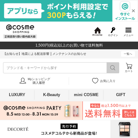
ログイン
メニュー
@
c
1,500円(税込)以上のお買い物で送料無料
o
s
【お知らせ】
地震による配送影響
メンテナンスのお知らせ
一覧へ
m
e
ブランド名・キーワードから探す
カート
Myショッピング
お気に入り
購入履歴
LUXURY
K-Beauty
mini COSME
GIFT