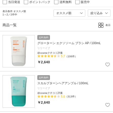
当日発送
ポイントバック
送料無料
販売中
表示条件 オススメ順
絞り込み
1～2／2件中
商品一覧
表示
送料無料
グローターン エクソソーム ブラシ AP / 100mL
リリーイブ
@cosmeクチコミ評価
5.7
（106件）
￥2,640
送料無料
スカルプターンヘアアンプル / 100mL
リリーイブ
@cosmeクチコミ評価
5.6
（313件）
￥2,640