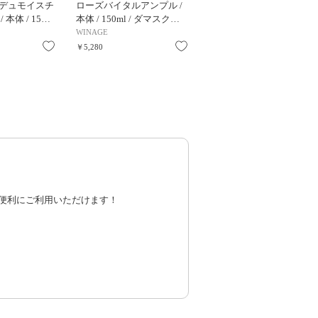
デュモイスチ
ローズバイタルアンプル /
本体 / 15…
本体 / 150ml / ダマスク…
WINAGE
お気に入り
お気に入り
￥5,280
便利にご利用いただけます！