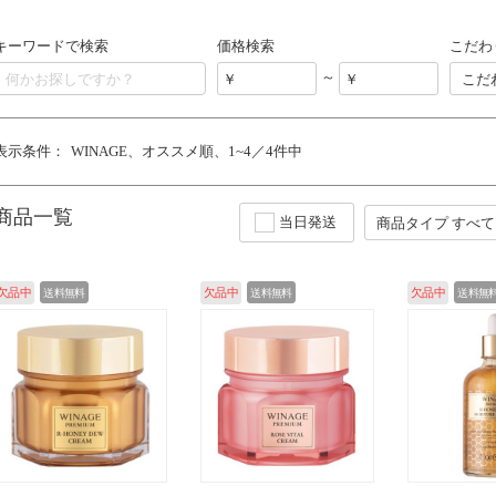
キーワードで検索
価格検索
こだわ
～
こだ
表示条件：
WINAGE
オススメ順
1~4／4件中
商品一覧
当日発送
欠品中
送料無料
欠品中
送料無料
欠品中
送料無