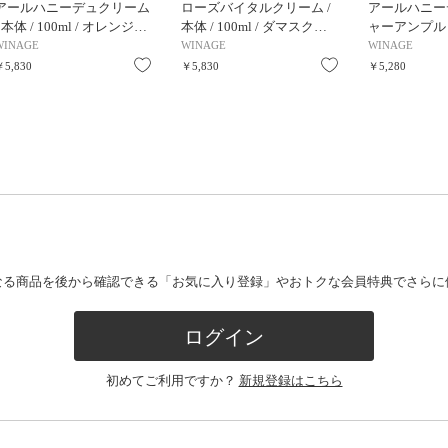
アールハニーデュクリーム
ローズバイタルクリーム /
アールハニー
/ 本体 / 100ml / オレンジ…
本体 / 100ml / ダマスク…
ャーアンプル / 
WINAGE
WINAGE
WINAGE
お気に入り
お気に入り
￥5,830
￥5,830
￥5,280
なる商品を後から確認できる「お気に入り登録」やおトクな会員特典でさらに
ログイン
初めてご利用ですか？
新規登録はこちら