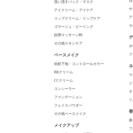
日
洗い流すパック・マスク
サ
アイクリーム・アイケア
ア
リップクリーム・リップケア
そ
ゴマージュ・ピーリング
顔用マッサージ料
デ
その他スキンケア
ボ
フ
ベースメイク
化粧下地・コントロールカラー
ネ
BBクリーム
マ
CCクリーム
ジ
コンシーラー
ネ
ファンデーション
リ
フェイスパウダー
香
その他ベースメイク
香
メイクアップ
フ