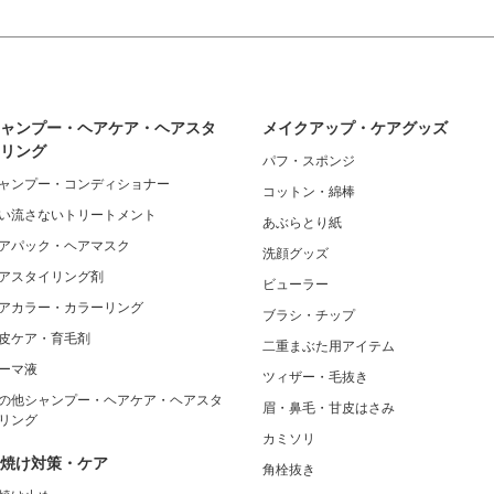
ャンプー・ヘアケア・ヘアスタ
メイクアップ・ケアグッズ
リング
パフ・スポンジ
ャンプー・コンディショナー
コットン・綿棒
い流さないトリートメント
あぶらとり紙
アパック・ヘアマスク
洗顔グッズ
アスタイリング剤
ビューラー
アカラー・カラーリング
ブラシ・チップ
皮ケア・育毛剤
二重まぶた用アイテム
ーマ液
ツィザー・毛抜き
の他シャンプー・ヘアケア・ヘアスタ
眉・鼻毛・甘皮はさみ
リング
カミソリ
焼け対策・ケア
角栓抜き