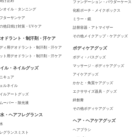
焼け止め
ファンデーション・パウダーケース
ンオイル・タンニング
化粧ポーチ・メイクボックス
フターサンケア
ミラー・鏡
の他日焼け対策・UVケア
詰替容器・アトマイザー
その他メイクアップ・ケアグッズ
オドラント・制汗剤・汗ケア
ディ用デオドラント・制汗剤・汗ケア
ボディケアグッズ
ット用デオドラント・制汗剤・汗ケア
ボディ・バスグッズ
マッサージ・ボディケアグッズ
イル・ネイルグッズ
アイケアグッズ
ニキュア
かかと・角質ケアグッズ
ェルネイル
エクササイズ器具・グッズ
イルアートグッズ
絆創膏
ムーバー・除光液
その他ボディケアグッズ
水・ヘアフレグランス
ヘア・ヘアケアグッズ
水
ヘアブラシ
レグランスミスト