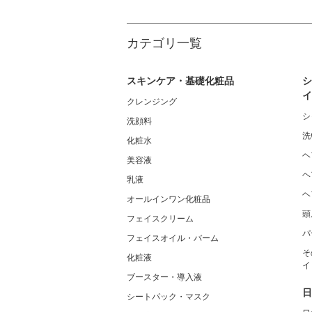
カテゴリ一覧
スキンケア・基礎化粧品
シ
イ
クレンジング
シ
洗顔料
洗
化粧水
ヘ
美容液
ヘ
乳液
ヘ
オールインワン化粧品
頭
フェイスクリーム
パ
フェイスオイル・バーム
そ
化粧液
イ
ブースター・導入液
日
シートパック・マスク