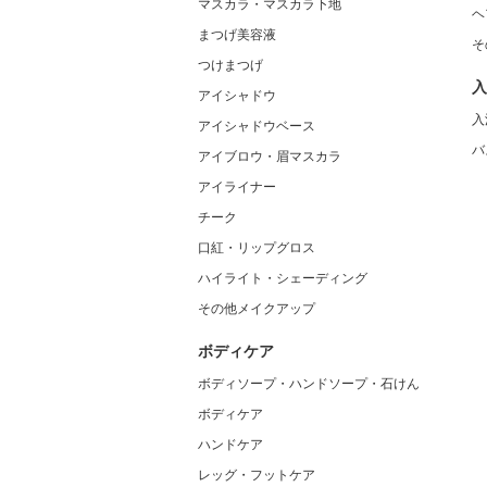
マスカラ・マスカラ下地
ヘ
まつげ美容液
そ
つけまつげ
入
アイシャドウ
入
アイシャドウベース
バ
アイブロウ・眉マスカラ
アイライナー
チーク
口紅・リップグロス
ハイライト・シェーディング
その他メイクアップ
ボディケア
ボディソープ・ハンドソープ・石けん
ボディケア
ハンドケア
レッグ・フットケア