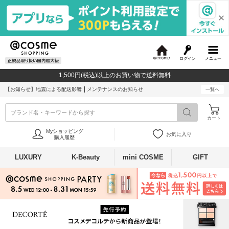
ログイン
メニュー
@
c
1,500円(税込)以上のお買い物で送料無料
o
s
【お知らせ】
地震による配送影響
メンテナンスのお知らせ
一覧へ
m
e
ブランド名・キーワードから探す
カート
Myショッピング
お気に入り
購入履歴
LUXURY
K-Beauty
mini COSME
GIFT