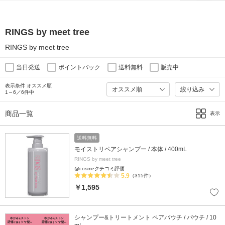
RINGS by meet tree
RINGS by meet tree
当日発送
ポイントバック
送料無料
販売中
表示条件 オススメ順
絞り込み
1～6／6件中
商品一覧
表示
送料無料
モイストリペアシャンプー / 本体 / 400mL
RINGS by meet tree
@cosmeクチコミ評価
5.9
（315件）
￥1,595
シャンプー&トリートメント ペアパウチ / パウチ / 10