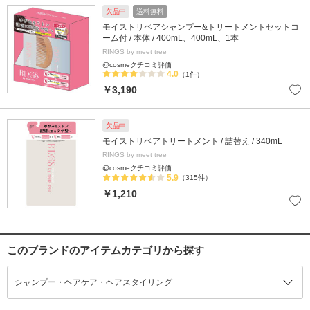
欠品中
送料無料
モイストリペアシャンプー&トリートメントセットコ
ーム付 / 本体 / 400mL、400mL、1本
RINGS by meet tree
@cosmeクチコミ評価
4.0
（1件）
￥3,190
欠品中
モイストリペアトリートメント / 詰替え / 340mL
RINGS by meet tree
@cosmeクチコミ評価
5.9
（315件）
￥1,210
このブランドのアイテムカテゴリから探す
シャンプー・ヘアケア・ヘアスタイリング