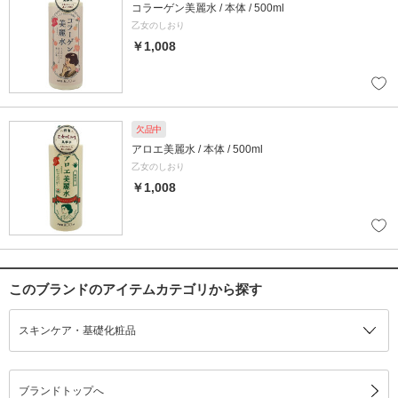
コラーゲン美麗水 / 本体 / 500ml
乙女のしおり
￥1,008
欠品中
アロエ美麗水 / 本体 / 500ml
乙女のしおり
￥1,008
このブランドのアイテムカテゴリから探す
スキンケア・基礎化粧品
ブランドトップへ