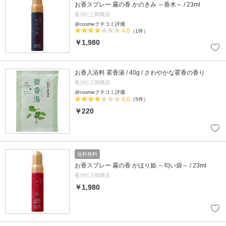
お香スプレー 霧の香 かのきみ ～香木～ / 23ml
長川仁三郎商店
@cosmeクチコミ評価
4.0
（1件）
￥1,980
お香入浴料 霍香湯 / 40g / さわやかな霍香の香り
長川仁三郎商店
@cosmeクチコミ評価
4.0
（5件）
￥220
送料無料
お香スプレー 霧の香 かほり姫 ～匂い袋～ / 23ml
長川仁三郎商店
￥1,980