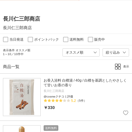
長川仁三郎商店
長川仁三郎商店
当日発送
ポイントバック
送料無料
販売中
表示条件 オススメ順
絞り込み
1～10／10件中
商品一覧
表示
お香入浴料 白檀湯 / 40g / 白檀を基調としたやさしく
て甘いお香の香り
長川仁三郎商店
@cosmeクチコミ評価
5.2
（5件）
￥330
送料無料