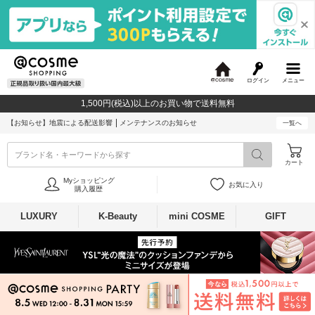
ログイン
メニュー
@
c
1,500円(税込)以上のお買い物で送料無料
o
s
【お知らせ】
地震による配送影響
メンテナンスのお知らせ
一覧へ
m
e
ブランド名・キーワードから探す
カート
Myショッピング
お気に入り
購入履歴
LUXURY
K-Beauty
mini COSME
GIFT