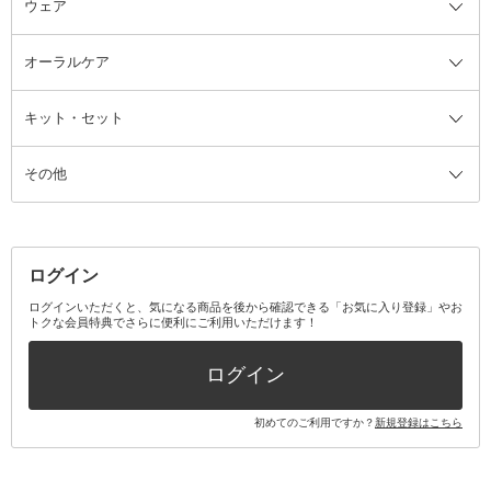
ウェア
ツィザー・毛抜き
絆創膏
ヘアバンド
柔軟剤
美容家電全て
眉・鼻毛・甘皮はさみ
その他ボディケアグッズ
ヘアカーラー
サニタリー・生理用品
フェイスケア美容家電
ルームフレグランス・ディフュー
オーラルケア
カミソリ
ヘッドマッサージブラシ
ボディケア美容家電
ウェア全て
角栓抜き
その他ヘア・ヘアケアグッズ
エッセンシャルオイル
ヘアケアスタイリング美容家電
インナー
ザー
ファンデーション・パウダーケー
キット・セット
アロマキャンドル
その他美容家電
レッグウェア
オーラルケア全て
化粧ポーチ・メイクボックス
お香・インセンス
その他ウェア
歯磨き粉
ス
その他
ミラー・鏡
消臭剤・芳香剤
歯ブラシ
キット・セット全て
詰替容器・アトマイザー
ファブリックミスト
デンタルフロス
スキンケアキット
その他メイクアップ・ケアグッズ
マスク・ティッシュ
マウスウォッシュ・スプレー
ベースメイクキット
その他全て
その他日用品・雑貨
口臭清涼・ケア剤
メイクアップキット
その他
ログイン
その他オーラルケア
ボディケアキット
ヘアケアキット
ログインいただくと、気になる商品を後から確認できる「お気に入り登録」やお
トクな会員特典でさらに便利にご利用いただけます！
その他キット・セット
ログイン
初めてのご利用ですか？
新規登録はこちら