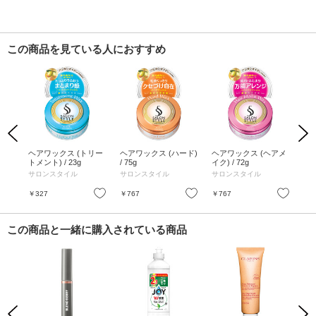
この商品を見ている人におすすめ
Previous
Next
オイ
ヘアワックス (トリー
ヘアワックス (ハード)
ヘアワックス (ヘアメ
ヘ
0ml
トメント) / 23g
/ 75g
イク) / 72g
ブ) 
サロンスタイル
サロンスタイル
サロンスタイル
サ
お気に入り
お気に入り
お気に入り
￥327
￥767
￥767
￥7
この商品と一緒に購入されている商品
Previous
Next