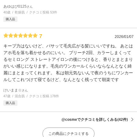
あゆはぴ0125
さん
40歳
乾燥肌
クチコミ投稿 53件
購入品
7
2026/01/07
キープ力はないけど、パサッて毛先広がる髪にいいですね。 あとは
アホ毛を落ち着かせるのにいい。 ブリーチ2回、カラーしまくって
るセミロング ストレートアイロンの後につけると、香りとまとまり
がいい感じになります。毛先のワンカールくらいならなんとなく綺
麗にまとまってくれます。 私は朝元気ないんで夜のうちにワンカー
ルしてこれつけて寝てるけど、なんとなく残ってて朝楽です
けいまま☆
さん
47歳
混合肌
クチコミ投稿 178件
購入品
@cosmeでクチコミを詳しくみる
(42件)
この商品にクチコミする