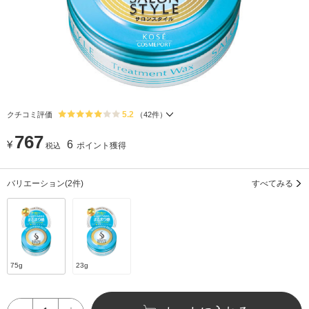
5.2
クチコミ評価
（
42
件）
767
¥
6
ポイント獲得
税込
バリエーション
(2件)
すべてみる
75g
23g