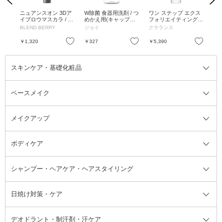
 /
ニュアンスオン 3Dア
W除菌 食器用洗剤 / つ
ワン ステップ エクス
ア
 0.
イブロウマスカラ / 00
めかえ用(キャップ付
フォリエイティング
干し
1(オリーブブラウン) /
き) / 300ml / 緑茶
クレンザー SP / 125m
ャ
BLEND BERRY
ジョイ
クラランス
ア
4.0g
L
お気に入り
お気に入り
お気に入り
￥1,320
￥327
￥5,390
￥6
スキンケア・基礎化粧品
ベースメイク
スキンケア・基礎化粧品全て
クレンジング
メイクアップ
洗顔料
ベースメイク全て
化粧水
化粧下地・コントロールカラー
ボディケア
美容液
BBクリーム
メイクアップ全て
乳液
CCクリーム
マスカラ・マスカラ下地
ボディソープ・ハンドソープ・石
シャンプー・ヘアケア・ヘアスタイリング
オールインワン化粧品
コンシーラー
まつげ美容液
ボディケア全て
フェイスクリーム
ファンデーション
つけまつげ
けん
シャンプー・ヘアケア・ヘアスタ
日焼け対策・ケア
フェイスオイル・バーム
フェイスパウダー
アイシャドウ
ボディケア
化粧液
その他ベースメイク
アイシャドウベース
ハンドケア
シャンプー・コンディショナー
イリング全て
デオドラント・制汗剤・汗ケア
ブースター・導入液
アイブロウ・眉マスカラ
レッグ・フットケア
洗い流さないトリートメント
日焼け対策・ケア全て
シートパック・マスク
アイライナー
ネック・デコルテケア
ヘアパック・ヘアマスク
日焼け止め