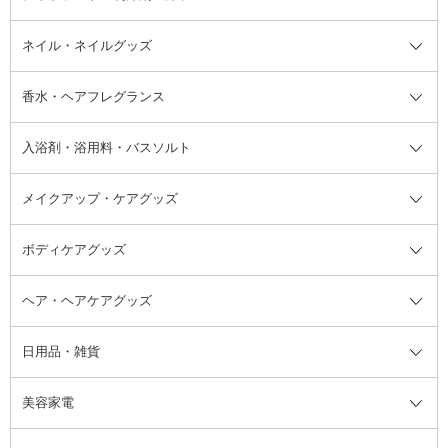
デオドラント・制汗剤・汗ケア全
ボディ用デオドラント・制汗剤・
ネイル・ネイルグッズ
洗い流すパック・マスク
チーク
バストケア
ヘアスタイリング剤
サンオイル・タンニング
アイクリーム・アイケア
口紅・リップグロス
ヒップケア
ヘアカラー・カラーリング
アフターサンケア
て
汗ケア
フット用デオドラント・制汗剤・
香水・ヘアフレグランス
リップクリーム・リップケア
ハイライト・シェーディング
ネイルケア
頭皮ケア・育毛剤
その他日焼け対策・UVケア
ネイル・ネイルグッズ全て
ゴマージュ・ピーリング
その他メイクアップ
ネイルケアグッズ
パーマ液
マニキュア
汗ケア
その他シャンプー・ヘアケア・ヘ
入浴剤・浴用料・バスソルト
顔用マッサージ料
脱毛・除毛ケア
ジェルネイル
香水・ヘアフレグランス全て
その他スキンケア
その他ボディケア
ネイルアートグッズ
香水
アスタイリング
メイクアップ・ケアグッズ
リムーバー・除光液
フレグランスミスト
入浴剤・浴用料・バスソルト全て
ヘアフレグランス
入浴剤・浴用料
ボディケアグッズ
その他香水・ヘアフレグランス
バスソルト
メイクアップ・ケアグッズ全て
パフ・スポンジ
ヘア・ヘアケアグッズ
コットン・綿棒
ボディケアグッズ全て
あぶらとり紙
ボディ・バスグッズ
日用品・雑貨
洗顔グッズ
マッサージ・ボディケアグッズ
ヘア・ヘアケアグッズ全て
ビューラー
アイケアグッズ
ヘアブラシ
美容家電
ブラシ・チップ
かかと・角質ケアグッズ
ヘアゴム
日用品・雑貨全て
二重まぶた用アイテム
エクササイズ器具・グッズ
ヘアピン・ヘアクリップ
洗剤