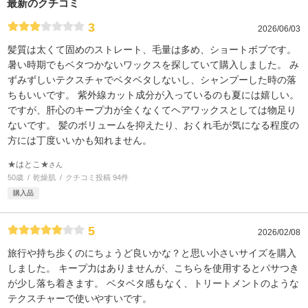
最新のクチコミ
3
2026/06/03
髪質は太くて固めのストレート、毛量は多め、ショートボブです。
暑い時期でもベタつかないワックスを探していて購入しました。 み
ずみずしいテクスチャでベタベタしないし、シャンプーした時の落
ちもいいです。 紫外線カット成分が入っているのも夏には嬉しい。
ですが、肝心のキープ力が全くなくてヘアワックスとしては物足り
ないです。 髪のボリュームを抑えたり、おくれ毛が気になる程度の
方には丁度いいかも知れません。
★はとこ★
さん
50歳
乾燥肌
クチコミ投稿 94件
購入品
5
2026/02/08
旅行や持ち歩くのにちょうど良いかな？と思い小さいサイズを購入
しました。 キープ力はありませんが、こちらを使用するとパサつき
が少し落ち着きます。 ベタベタ感もなく、トリートメントのような
テクスチャーで使いやすいです。