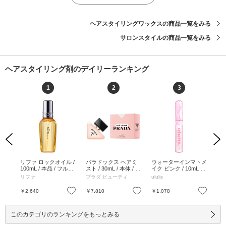
ヘアスタイリングワックスの商品一覧をみる
サロンスタイルの商品一覧をみる
ヘアスタイリング剤のデイリーランキング
1
2
3
Previous
Next
0ml
リファ ロックオイル /
パラドックス ヘアミ
ウォーターインマトメ
サ
100mL / 本品 / フルー
スト / 30mL / 本体 / 30
イク ピンク / 10mL /
イル 
ティフローラル / 100
mL
メルティフルール / 10
リファ
プラダ ビューティ
ululis
Sig
mL
mL
お気に入り
お気に入り
お気に入り
￥2,640
￥7,810
￥1,078
￥1
このカテゴリのランキングをもっとみる