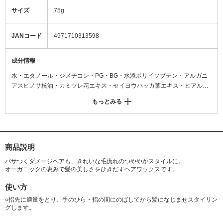
サイズ
75g
JANコード
4971710313598
成分情報
水・エタノール・ジメチコン・PG・BG・水添ポリイソブテン・アルガニ
アスピノサ核油・カミツレ花エキス・セイヨウハッカ葉エキス・ヒアルロ
ン酸Na・ホホバ種子油・水溶性コラーゲン・BHT・EDTA-2Na・PEG-40
もっとみる
水添ヒマシ油・PVP・(アクリル酸Na/アクリロイルジメチルタウリンNa)
コポリマー・アクリレーツコポリマーAMP・イソプロパノール・イソヘキ
サデカン・オリーブ脂肪酸エチル・オレイン酸ソルビタン・カルボマー・
クエン酸・グリセリン・ステアルトリモニウムクロリド・ポリウレタン-1
4・ポリソルベート80・メトキシケイヒ酸エチルヘキシル・ラウレス-23・
商品説明
ラウレス-4・ラウレス硫酸Na・ワセリン・水酸化Na・変性アルコール・
パサつくダメージヘアも、きれいな毛流れのつややかスタイルに。
フェノキシエタノール・メチルパラベン・安息香酸Na・香料
オーガニックの恵みで髪の美しさをひきだすヘアワックスです。
使い方
○指先に適量をとり、手のひら・指の間にのばしてから髪になじませスタイリン
グします。