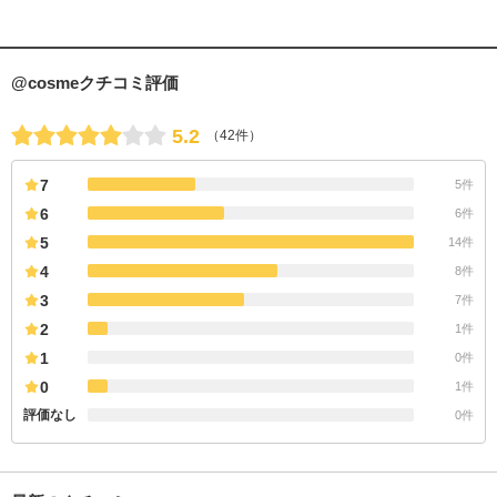
@cosmeクチコミ評価
5.2
（42件）
7
5件
6
6件
5
14件
4
8件
3
7件
2
1件
1
0件
0
1件
評価なし
0件