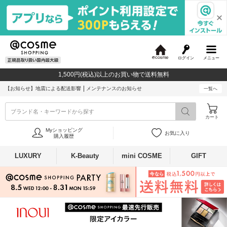
ログイン
メニュー
@
c
1,500円(税込)以上のお買い物で送料無料
o
s
【お知らせ】
地震による配送影響
メンテナンスのお知らせ
一覧へ
m
e
ブランド名・キーワードから探す
カート
Myショッピング
お気に入り
購入履歴
LUXURY
K-Beauty
mini COSME
GIFT