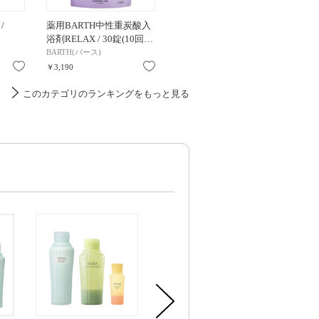
/
薬用BARTH中性重炭酸入
アユーラ ナイトリートバ
メディテ
浴剤RELAX / 30錠(10回…
ス / 300mL / 300mL
300ml /
BARTH(バース)
アユーラ
アユーラ
お気に入り
お気に入り
お気に入り
￥3,190
￥2,750
￥2,200
このカテゴリのランキングをもっと見る