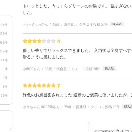
トロッとした、うっすらグリーンのお湯です。 強すぎない
した。
○わっきぃ○さん
45歳
混合肌
クチコミ投稿 57件
購入品
191件
273件
4
512件
優しい香りでリラックスできました。 入浴後は全身すべす
279件
滑るように感じました。
61件
ゆ6892さん
38歳
混合肌
クチコミ投稿 36件
購入品
9件
0件
7
1件
緑色のお風呂癒されました 連勤のご褒美に使いましたが
35件
ゆうちゃん1023758さん
29歳
普通肌
クチコミ投稿 13件
購入
@cosmeでクチ