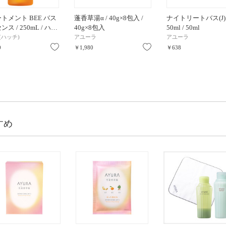
トメント BEE バス
蓬香草湯α / 40g×8包入 /
ナイトリートバス(J) 
ス / 250mL / ハ…
40g×8包入
50ml / 50ml
I(ハッチ)
アユーラ
アユーラ
お気に入り
お気に入り
0
￥1,980
￥638
すめ