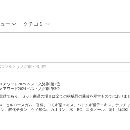
ュー
クチコミ
バスソルト
入浴剤・浴用料
メアワード2025 ベスト入浴剤 第1位
メアワード2024 ベスト入浴剤 第3位
の実績であり、セット商品の場合は全ての構成品の受賞を示すものではありま
Na、セルロースガム、香料、ヨモギ葉エキス、ハトムギ種子エキス、テンチ
ン、酸化チタン、ケイ酸Ca、カオリン、水、BG、エタノール、黄4、緑202