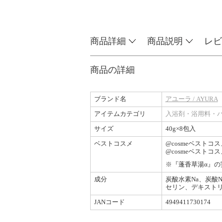
商品詳細
商品説明
レビ
商品の詳細
ブランド名
アユーラ / AYURA
アイテムカテゴリ
入浴剤・浴用料・
サイズ
40g×8包入
ベストコスメ
@cosmeベストコス
@cosmeベストコス
※『蓬香草湯α』
成分
炭酸水素Na、炭酸
セリン、デキストリ
JANコード
4949411730174