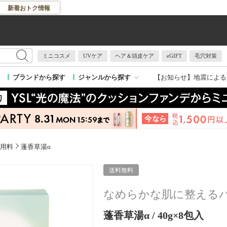
新着おトク情報
ミニコスメ
UVケア
ヘア＆頭皮ケア
eGIFT
毛穴対策
【お知らせ】
地震による
ブランドから探す
ジャンルから探す
用料
蓬香草湯α
送料無料
なめらかな肌に整える
蓬香草湯α / 40g×8包入