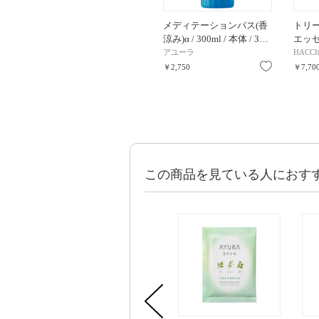
メディテーションバス(香
トリー
涼み)α / 300ml / 本体 / 3…
エッセン
アユーラ
HACC
お気に入り
￥2,750
￥7,70
この商品を見ている人におす