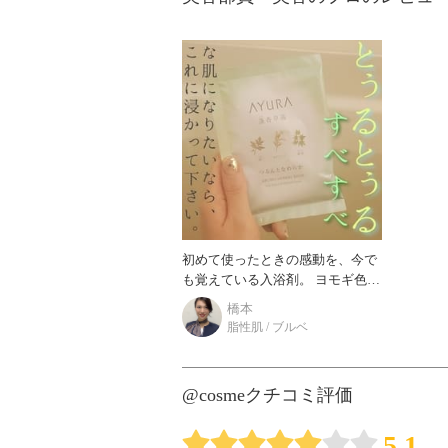
初めて使ったときの感動を、今で
も覚えている入浴剤。 ヨモギ色の
パウダーをお湯に溶かすと とろん
橋本
とまろやかなお湯になって、 浸か
脂性肌 / ブルベ
ったそばから
@cosmeクチコミ評価
5.1