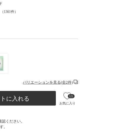
ド
（
1361
件）
バリエーションを見る(全2件)
521
ートに入れる
お気に入り
確認ください。
す。