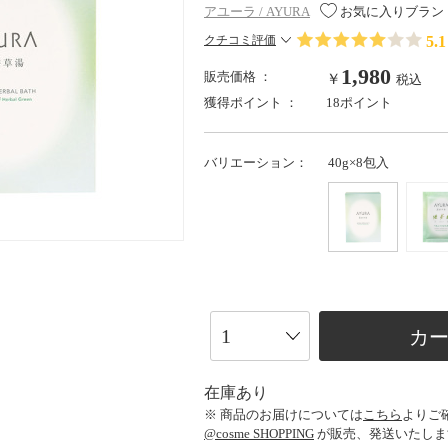
アユーラ / AYURA
お気に入りブラン
5.1
クチコミ評価
1,980
販売価格 ：
￥
税込
獲得ポイント ：
18ポイント
バリエーション：
40g×8包入
カ
在庫あり
※ 商品のお届けについては
こちら
よりご
@cosme SHOPPING
が販売、発送いたしま