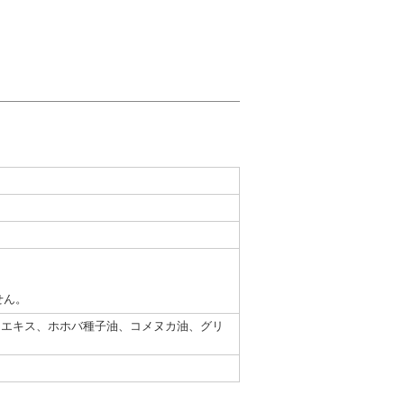
せん。
ャエキス、ホホバ種子油、コメヌカ油、グリ