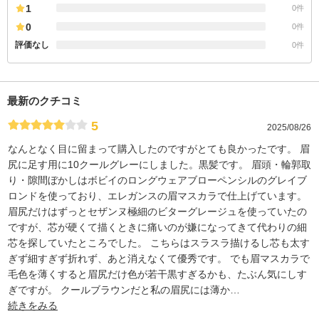
1
0件
0
0件
評価なし
0件
最新のクチコミ
5
2025/08/26
なんとなく目に留まって購入したのですがとても良かったです。 眉
尻に足す用に10クールグレーにしました。黒髪です。 眉頭・輪郭取
り・隙間ぼかしはボビイのロングウェアブローペンシルのグレイブ
ロンドを使っており、エレガンスの眉マスカラで仕上げています。
眉尻だけはずっとセザンヌ極細のビターグレージュを使っていたの
ですが、芯が硬くて描くときに痛いのが嫌になってきて代わりの細
芯を探していたところでした。 こちらはスラスラ描けるし芯も太す
ぎず細すぎず折れず、あと消えなくて優秀です。 でも眉マスカラで
毛色を薄くすると眉尻だけ色が若干黒すぎるかも、たぶん気にしす
ぎですが。 クールブラウンだと私の眉尻には薄か
…
続きをみる