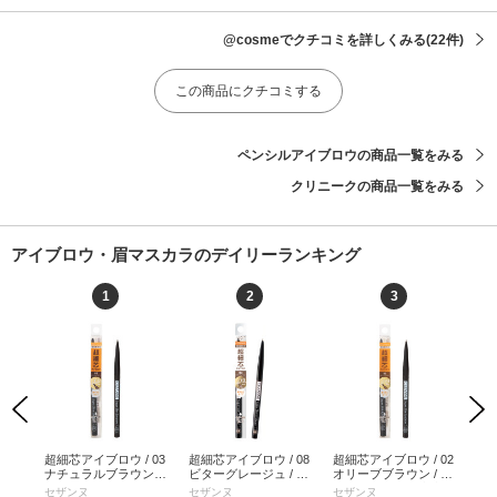
@cosmeでクチコミを詳しくみる
(22件)
この商品にクチコミする
ペンシルアイブロウの商品一覧をみる
クリニークの商品一覧をみる
アイブロウ・眉マスカラのデイリーランキング
1
2
3
Previous
Next
ラッ
超細芯アイブロウ / 03
超細芯アイブロウ / 08
超細芯アイブロウ / 02
魔
 ア
ナチュラルブラウン /
ビターグレージュ / 0.
オリーブブラウン / 0.
ダー
 /
0.02g / 03ナチュラル
02g / 08 ビターグレー
02g / 02オリーブブラ
ウン 
ヨー
セザンヌ
セザンヌ
セザンヌ
b id