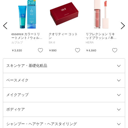
Previous
Next
リキ
essence カラートリ
クオリティー コット
リフレクション リキ
リ
本体
ートメント / ウォルナ
ン
ッドブラッシュ / 本体
ッド
ットブラウン(ダーク
/ 422 ランジェリー /
/ 1
ルプルプ
SK-II
HERA
HE
ブラウン) / 170g
7.5g
お気に入り
お気に入り
お気に入り
￥3,630
￥990
￥4,840
￥4
スキンケア・基礎化粧品
ベースメイク
スキンケア・基礎化粧品全て
クレンジング
メイクアップ
洗顔料
ベースメイク全て
化粧水
化粧下地・コントロールカラー
ボディケア
美容液
BBクリーム
メイクアップ全て
乳液
CCクリーム
マスカラ・マスカラ下地
ボディソープ・ハンドソープ・石
シャンプー・ヘアケア・ヘアスタイリング
オールインワン化粧品
コンシーラー
まつげ美容液
ボディケア全て
フェイスクリーム
ファンデーション
つけまつげ
けん