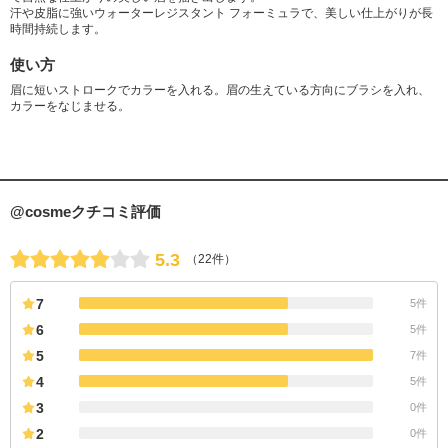
汗や皮脂に強いウォーターレジスタント フォーミュラで、美しい仕上がりが長
時間持続します。
使い方
眉に短いストロークでカラーを入れる。眉の生えている方向にブラシを入れ、
カラーをなじませる。
@cosmeクチコミ評価
5.3
（22件）
7
5件
6
5件
5
7件
4
5件
3
0件
2
0件