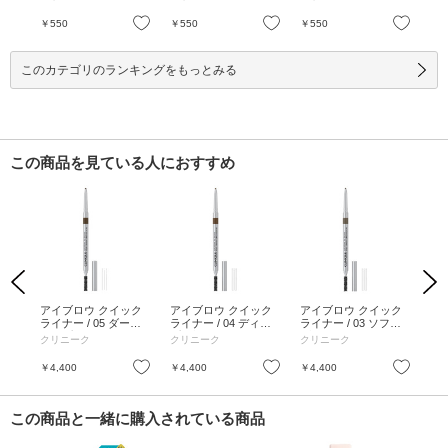
 4g
ブラウン / 0.02g
ジュ / 0.02g
ウン / 0.02g
ピン
お気に入り
お気に入り
お気に入り
￥550
￥550
￥550
￥1
このカテゴリのランキングをもっとみる
この商品を見ている人におすすめ
Previous
Next
ウ繰
アイブロウ クイック
アイブロウ クイック
アイブロウ クイック
ア
ライナー / 05 ダーク
ライナー / 04 ディー
ライナー / 03 ソフト
ライ
エスプレッソ
プ ブラウン
ブラウン
ィ
クリニーク
クリニーク
クリニーク
ク
お気に入り
お気に入り
お気に入り
￥4,400
￥4,400
￥4,400
￥4
この商品と一緒に購入されている商品