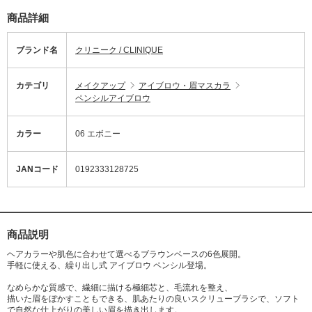
商品詳細
ブランド名
クリニーク / CLINIQUE
カテゴリ
メイクアップ
アイブロウ・眉マスカラ
ペンシルアイブロウ
カラー
06 エボニー
JANコード
0192333128725
商品説明
ヘアカラーや肌色に合わせて選べるブラウンベースの6色展開。
手軽に使える、繰り出し式 アイブロウ ペンシル登場。
なめらかな質感で、繊細に描ける極細芯と、毛流れを整え、
描いた眉をぼかすこともできる、肌あたりの良いスクリューブラシで、ソフト
で自然な仕上がりの美しい眉を描き出します。