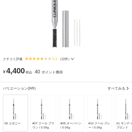
5.3
クチコミ評価
（
22
件）
4,400
¥
40
ポイント獲得
税込
バリエーション
(9件)
すべてみる
06 エボニー
#07 クール ブラ
#08 オーバーン
#10 クール グレ
01 サンデ
ウン / 0.06g
/ 0.06g
ー / 0.06g
ブロンド