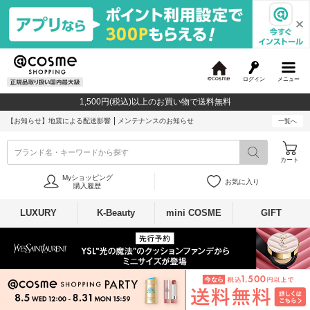
ログイン
メニュー
@
c
1,500円(税込)以上のお買い物で送料無料
o
s
【お知らせ】
地震による配送影響
メンテナンスのお知らせ
一覧へ
m
e
ブランド名・キーワードから探す
カート
Myショッピング
お気に入り
購入履歴
LUXURY
K-Beauty
mini COSME
GIFT