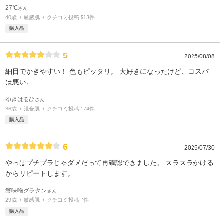
27℃
さん
40歳
敏感肌
クチコミ投稿 513件
購入品
5
2025/08/08
細目でかきやすい！ 色もピッタリ。 大好きになったけど、コスパ
は悪い。
ゆきはるひ
さん
36歳
混合肌
クチコミ投稿 174件
購入品
6
2025/07/30
やっぱプチプラじゃダメだって再確認できました。 スラスラかける
からリピートします。
蟹味噌グラタン
さん
29歳
敏感肌
クチコミ投稿 7件
購入品