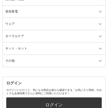
美容家電
ブラシ・チップ
かかと・角質ケアグッズ
ヘアゴム
日用品・雑貨全て
二重まぶた用アイテム
エクササイズ器具・グッズ
ヘアピン・ヘアクリップ
洗剤
ウェア
ツィザー・毛抜き
絆創膏
ヘアバンド
柔軟剤
美容家電全て
眉・鼻毛・甘皮はさみ
その他ボディケアグッズ
ヘアカーラー
サニタリー・生理用品
フェイスケア美容家電
ルームフレグランス・ディフュー
オーラルケア
カミソリ
ヘッドマッサージブラシ
ボディケア美容家電
ウェア全て
角栓抜き
その他ヘア・ヘアケアグッズ
エッセンシャルオイル
ヘアケアスタイリング美容家電
インナー
ザー
ファンデーション・パウダーケー
キット・セット
アロマキャンドル
その他美容家電
レッグウェア
オーラルケア全て
化粧ポーチ・メイクボックス
お香・インセンス
その他ウェア
歯磨き粉
ス
その他
ミラー・鏡
消臭剤・芳香剤
歯ブラシ
キット・セット全て
詰替容器・アトマイザー
ファブリックミスト
デンタルフロス
スキンケアキット
その他メイクアップ・ケアグッズ
マスク・ティッシュ
マウスウォッシュ・スプレー
ベースメイクキット
その他全て
その他日用品・雑貨
口臭清涼・ケア剤
メイクアップキット
その他
ログイン
その他オーラルケア
ボディケアキット
ヘアケアキット
ログインいただくと、気になる商品を後から確認できる「お気に入り登録」やお
トクな会員特典でさらに便利にご利用いただけます！
その他キット・セット
ログイン