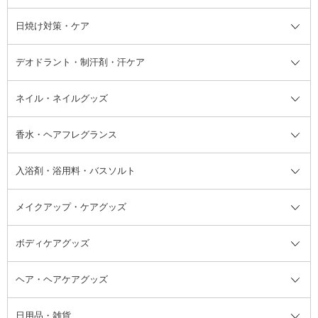
シャンプー・ヘアケア・ヘアスタ
日焼け対策・ケア
フェイスオイル・バーム
フェイスパウダー
アイシャドウ
ボディケア
化粧液
その他ベースメイク
アイシャドウベース
ハンドケア
シャンプー・コンディショナー
イリング全て
デオドラント・制汗剤・汗ケア
ブースター・導入液
アイブロウ・眉マスカラ
レッグ・フットケア
洗い流さないトリートメント
日焼け対策・ケア全て
シートパック・マスク
アイライナー
ネック・デコルテケア
ヘアパック・ヘアマスク
日焼け止め
デオドラント・制汗剤・汗ケア全
ボディ用デオドラント・制汗剤・
ネイル・ネイルグッズ
洗い流すパック・マスク
チーク
バストケア
ヘアスタイリング剤
サンオイル・タンニング
アイクリーム・アイケア
口紅・リップグロス
ヒップケア
ヘアカラー・カラーリング
アフターサンケア
て
汗ケア
フット用デオドラント・制汗剤・
香水・ヘアフレグランス
リップクリーム・リップケア
ハイライト・シェーディング
ネイルケア
頭皮ケア・育毛剤
その他日焼け対策・UVケア
ネイル・ネイルグッズ全て
ゴマージュ・ピーリング
その他メイクアップ
ネイルケアグッズ
パーマ液
マニキュア
汗ケア
その他シャンプー・ヘアケア・ヘ
入浴剤・浴用料・バスソルト
顔用マッサージ料
脱毛・除毛ケア
ジェルネイル
香水・ヘアフレグランス全て
その他スキンケア
その他ボディケア
ネイルアートグッズ
香水
アスタイリング
メイクアップ・ケアグッズ
リムーバー・除光液
フレグランスミスト
入浴剤・浴用料・バスソルト全て
ヘアフレグランス
入浴剤・浴用料
ボディケアグッズ
その他香水・ヘアフレグランス
バスソルト
メイクアップ・ケアグッズ全て
パフ・スポンジ
ヘア・ヘアケアグッズ
コットン・綿棒
ボディケアグッズ全て
あぶらとり紙
ボディ・バスグッズ
日用品・雑貨
洗顔グッズ
マッサージ・ボディケアグッズ
ヘア・ヘアケアグッズ全て
ビューラー
アイケアグッズ
ヘアブラシ