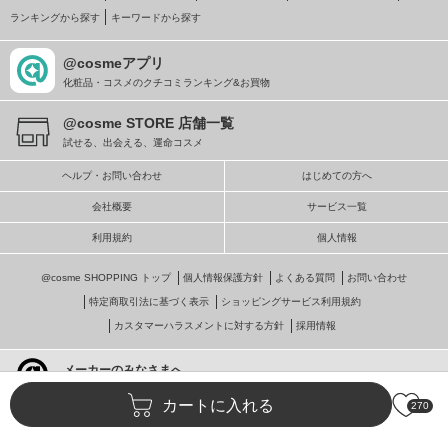
ランキングから探す
キーワードから探す
@cosmeアプリ
化粧品・コスメのクチコミランキング&お買物
@cosme STORE 店舗一覧
試せる、出会える、運命コスメ
ヘルプ・お問い合わせ
はじめての方へ
会社概要
サービス一覧
利用規約
個人情報
@cosme SHOPPING トップ
個人情報保護方針
よくある質問
お問い合わせ
特定商取引法に基づく表示
ショッピングサービス利用規約
カスタマーハラスメントに対する方針
採用情報
メーカーのみなさまへ
@cosmeへの掲載・ビジネス活用
カートに入れる
270
© istyle retail Inc.