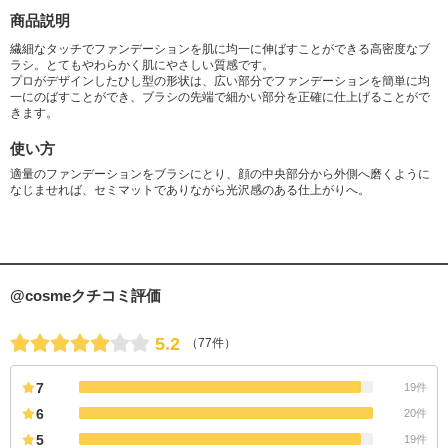
商品説明
繊細なタッチでファンデーションを肌に均一に伸ばすことができる高密度なブ
ラシ。とてもやわらかく肌にやさしい質感です。
プロがデザインしたひし型の形状は、広い部分でファンデーションを簡単に均
一にのばすことができ、ブラシの先端で細かい部分を正確に仕上げることがで
きます。
使い方
適量のファンデーションをブラシにとり、顔の中央部分から外側へ磨くように
なじませれば、セミマットでありながら光沢感のある仕上がりへ。
@cosmeクチコミ評価
5.2
（77件）
7
19件
6
20件
5
19件