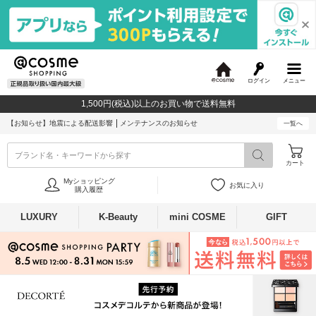
ログイン
メニュー
@
c
1,500円(税込)以上のお買い物で送料無料
o
s
【お知らせ】
地震による配送影響
メンテナンスのお知らせ
一覧へ
m
e
ブランド名・キーワードから探す
カート
Myショッピング
お気に入り
購入履歴
LUXURY
K-Beauty
mini COSME
GIFT