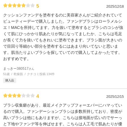
5
2025/12/18
クッションファンデを塗布するのに美容家さんがご紹介されていて
ビューティーデーで購入しました。ファンデブラシはローラメルシ
エ！MACを所持してます。力を抜いて塗布するとブラシのコシが強
くて肌にひっかかり肌あたりが気になってましたか、こちらは毛足
が長くて力を抜いてもきれいに塗布できます。ブラシ面が大きいの
で目回り等細かい部分を塗布するにはあまり向いてないと思いま
す。肌当たりよいブラシを探していてので購入してよかったです。
おすすめです。
まっきー380517
さん
51歳
乾燥肌
クチコミ投稿 134件
購入品
4
2025/12/15
ブラシ収集癖があり、最近メイクアップフォーエバーにハマってい
るので購入。ファンデーションブラシは多数所持しており、密度が
高いブラシは他にもありますが、こちらは接地面が広いのでサーっ
と下地やファンデ等を伸ばせます。こちらは人工毛で肌あたりが優