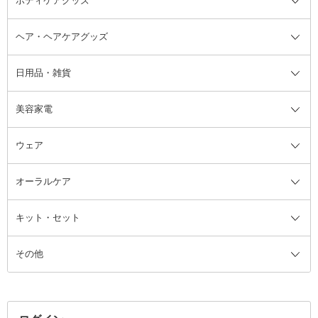
ボディケアグッズ
その他香水・ヘアフレグランス
バスソルト
メイクアップ・ケアグッズ全て
パフ・スポンジ
ヘア・ヘアケアグッズ
コットン・綿棒
ボディケアグッズ全て
あぶらとり紙
ボディ・バスグッズ
日用品・雑貨
洗顔グッズ
マッサージ・ボディケアグッズ
ヘア・ヘアケアグッズ全て
ビューラー
アイケアグッズ
ヘアブラシ
美容家電
ブラシ・チップ
かかと・角質ケアグッズ
ヘアゴム
日用品・雑貨全て
二重まぶた用アイテム
エクササイズ器具・グッズ
ヘアピン・ヘアクリップ
洗剤
ウェア
ツィザー・毛抜き
絆創膏
ヘアバンド
柔軟剤
美容家電全て
眉・鼻毛・甘皮はさみ
その他ボディケアグッズ
ヘアカーラー
サニタリー・生理用品
フェイスケア美容家電
ルームフレグランス・ディフュー
オーラルケア
カミソリ
ヘッドマッサージブラシ
ボディケア美容家電
ウェア全て
角栓抜き
その他ヘア・ヘアケアグッズ
エッセンシャルオイル
ヘアケアスタイリング美容家電
インナー
ザー
ファンデーション・パウダーケー
キット・セット
アロマキャンドル
その他美容家電
レッグウェア
オーラルケア全て
化粧ポーチ・メイクボックス
お香・インセンス
その他ウェア
歯磨き粉
ス
その他
ミラー・鏡
消臭剤・芳香剤
歯ブラシ
キット・セット全て
詰替容器・アトマイザー
ファブリックミスト
デンタルフロス
スキンケアキット
その他メイクアップ・ケアグッズ
マスク・ティッシュ
マウスウォッシュ・スプレー
ベースメイクキット
その他全て
その他日用品・雑貨
口臭清涼・ケア剤
メイクアップキット
その他