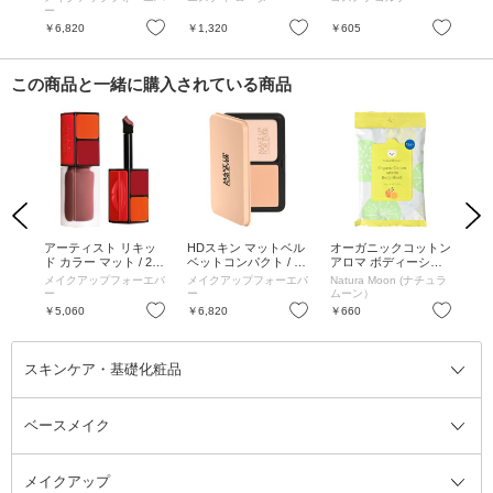
ー
お気に入り
お気に入り
お気に入り
￥6,820
￥1,320
￥605
￥3
この商品と一緒に購入されている商品
Previous
Next
スト
アーティスト リキッ
HDスキン マットベル
オーガニックコットン
ビ
 /
ド カラー マット / 206
ベットコンパクト / 1Y
アロマ ボディーシー
パッ
/ 6ml
16 / 11g
ト / 本体 / 12枚入 / フ
エバ
メイクアップフォーエバ
メイクアップフォーエバ
Natura Moon (ナチュラ
By
レッシュシトラス
ー
ー
ムーン）
お気に入り
お気に入り
お気に入り
￥5,060
￥6,820
￥660
￥2
スキンケア・基礎化粧品
ベースメイク
スキンケア・基礎化粧品全て
クレンジング
メイクアップ
洗顔料
ベースメイク全て
化粧水
化粧下地・コントロールカラー