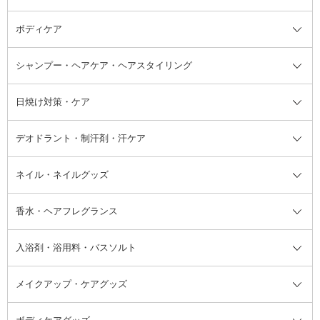
ボディケア
美容液
BBクリーム
メイクアップ全て
乳液
CCクリーム
マスカラ・マスカラ下地
ボディソープ・ハンドソープ・石
シャンプー・ヘアケア・ヘアスタイリング
オールインワン化粧品
コンシーラー
まつげ美容液
ボディケア全て
フェイスクリーム
ファンデーション
つけまつげ
けん
シャンプー・ヘアケア・ヘアスタ
日焼け対策・ケア
フェイスオイル・バーム
フェイスパウダー
アイシャドウ
ボディケア
化粧液
その他ベースメイク
アイシャドウベース
ハンドケア
シャンプー・コンディショナー
イリング全て
デオドラント・制汗剤・汗ケア
ブースター・導入液
アイブロウ・眉マスカラ
レッグ・フットケア
洗い流さないトリートメント
日焼け対策・ケア全て
シートパック・マスク
アイライナー
ネック・デコルテケア
ヘアパック・ヘアマスク
日焼け止め
デオドラント・制汗剤・汗ケア全
ボディ用デオドラント・制汗剤・
ネイル・ネイルグッズ
洗い流すパック・マスク
チーク
バストケア
ヘアスタイリング剤
サンオイル・タンニング
アイクリーム・アイケア
口紅・リップグロス
ヒップケア
ヘアカラー・カラーリング
アフターサンケア
て
汗ケア
フット用デオドラント・制汗剤・
香水・ヘアフレグランス
リップクリーム・リップケア
ハイライト・シェーディング
ネイルケア
頭皮ケア・育毛剤
その他日焼け対策・UVケア
ネイル・ネイルグッズ全て
ゴマージュ・ピーリング
その他メイクアップ
ネイルケアグッズ
パーマ液
マニキュア
汗ケア
その他シャンプー・ヘアケア・ヘ
入浴剤・浴用料・バスソルト
顔用マッサージ料
脱毛・除毛ケア
ジェルネイル
香水・ヘアフレグランス全て
その他スキンケア
その他ボディケア
ネイルアートグッズ
香水
アスタイリング
メイクアップ・ケアグッズ
リムーバー・除光液
フレグランスミスト
入浴剤・浴用料・バスソルト全て
ヘアフレグランス
入浴剤・浴用料