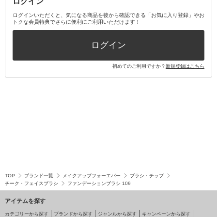
ログイン
その他オーラルケア
ボディケアキット
ヘアケアキット
ログインいただくと、気になる商品を後から確認できる「お気に入り登録」やお
トクな会員特典でさらに便利にご利用いただけます！
その他キット・セット
ログイン
初めてのご利用ですか？
新規登録はこちら
TOP
ブランド一覧
メイクアップフォーエバー
ブラシ・チップ
チーク・フェイスブラシ
ファンデーションブラシ 109
アイテムを探す
カテゴリーから探す
ブランドから探す
ジャンルから探す
キャンペーンから探す