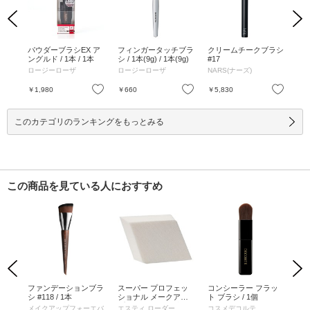
Previous
Next
ラシ
パウダーブラシEX ア
フィンガータッチブラ
クリームチークブラシ
パウ
 ピ
ングルド / 1本 / 1本
シ / 1本(9g) / 1本(9g)
#17
個 
ロージーローザ
ロージーローザ
NARS(ナーズ)
ロ
お気に入り
お気に入り
お気に入り
￥1,980
￥660
￥5,830
￥2
このカテゴリのランキングをもっとみる
この商品を見ている人におすすめ
Previous
Next
 フ
ファンデーションブラ
スーパー プロフェッ
コンシーラー フラッ
U
ラシ
シ #118 / 1本
ショナル メークアッ
ト ブラシ / 1個
ン
プ スポンジ / 4個入
ンジ
ド
メイクアップフォーエバ
エスティ ローダー
コスメデコルテ
か