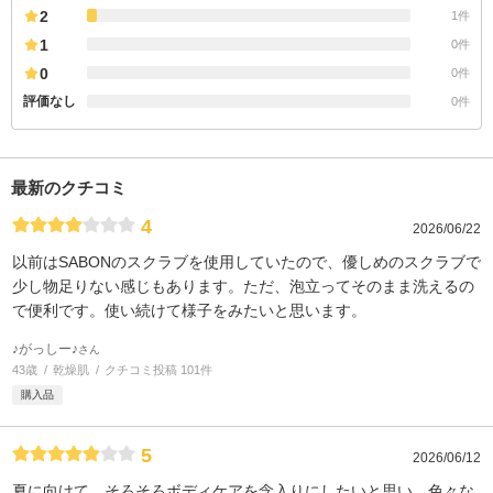
2
1件
1
0件
0
0件
評価なし
0件
最新のクチコミ
4
2026/06/22
以前はSABONのスクラブを使用していたので、優しめのスクラブで
少し物足りない感じもあります。ただ、泡立ってそのまま洗えるの
で便利です。使い続けて様子をみたいと思います。
♪がっしー♪
さん
43歳
乾燥肌
クチコミ投稿 101件
購入品
5
2026/06/12
夏に向けて、そろそろボディケアを念入りにしたいと思い、色々な