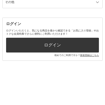
その他
ミラー・鏡
消臭剤・芳香剤
歯ブラシ
キット・セット全て
詰替容器・アトマイザー
ファブリックミスト
デンタルフロス
スキンケアキット
その他メイクアップ・ケアグッズ
マスク・ティッシュ
マウスウォッシュ・スプレー
ベースメイクキット
その他全て
その他日用品・雑貨
口臭清涼・ケア剤
メイクアップキット
その他
ログイン
その他オーラルケア
ボディケアキット
ヘアケアキット
ログインいただくと、気になる商品を後から確認できる「お気に入り登録」やお
トクな会員特典でさらに便利にご利用いただけます！
その他キット・セット
ログイン
初めてのご利用ですか？
新規登録はこちら