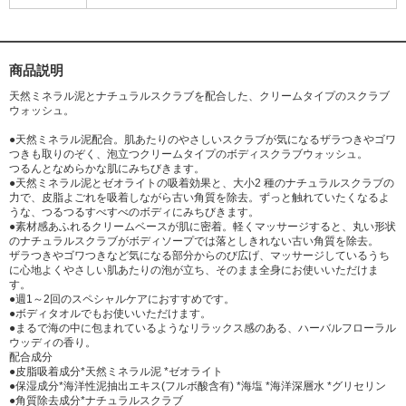
商品説明
天然ミネラル泥とナチュラルスクラブを配合した、クリームタイプのスクラブ
ウォッシュ。
●天然ミネラル泥配合。肌あたりのやさしいスクラブが気になるザラつきやゴワ
つきも取りのぞく、泡立つクリームタイプのボディスクラブウォッシュ。
つるんとなめらかな肌にみちびきます。
●天然ミネラル泥とゼオライトの吸着効果と、大小2 種のナチュラルスクラブの
力で、皮脂よごれを吸着しながら古い角質を除去。ずっと触れていたくなるよ
うな、つるつるすべすべのボディにみちびきます。
●素材感あふれるクリームベースが肌に密着。軽くマッサージすると、丸い形状
のナチュラルスクラブがボディソープでは落としきれない古い角質を除去。
ザラつきやゴワつきなど気になる部分からのび広げ、マッサージしているうち
に心地よくやさしい肌あたりの泡が立ち、そのまま全身にお使いいただけま
す。
●週1～2回のスペシャルケアにおすすめです。
●ボディタオルでもお使いいただけます。
●まるで海の中に包まれているようなリラックス感のある、ハーバルフローラル
ウッディの香り。
配合成分
●皮脂吸着成分*天然ミネラル泥 *ゼオライト
●保湿成分*海洋性泥抽出エキス(フルボ酸含有) *海塩 *海洋深層水 *グリセリン
●角質除去成分*ナチュラルスクラブ