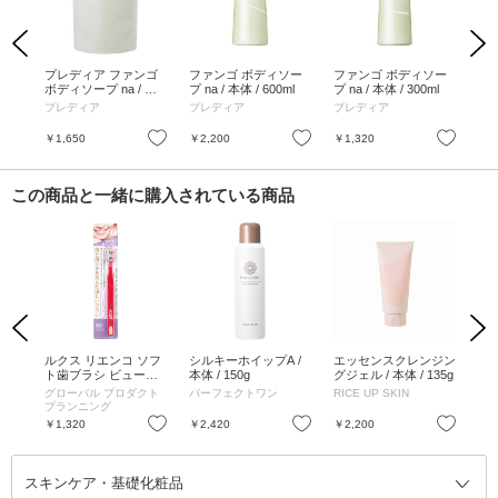
Previous
Next
 ヘ
プレディア ファンゴ
ファンゴ ボディソー
ファンゴ ボディソー
プレデ
500
ボディソープ na / 詰
プ na / 本体 / 600ml
プ na / 本体 / 300ml
ール ファンゴ
替え / 500ML
シ
プレディア
プレディア
プレディア
プ
ッシ
お気に入り
お気に入り
お気に入り
￥1,650
￥2,200
￥1,320
￥2
この商品と一緒に購入されている商品
Previous
Next
ルクス リエンコ ソフ
シルキーホイップA /
エッセンスクレンジン
樹香
ト歯ブラシ ビューテ
本体 / 150g
グジェル / 本体 / 135g
デー
ィー / ピンク・ブラウ
グローバル プロダクト
パーフェクトワン
RICE UP SKIN
シ
PA++
ン ※色はお選びいた
プランニング
405
だけません
お気に入り
お気に入り
お気に入り
￥1,320
￥2,420
￥2,200
￥1
スキンケア・基礎化粧品