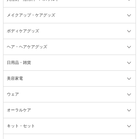
アスタイリング
メイクアップ・ケアグッズ
リムーバー・除光液
フレグランスミスト
入浴剤・浴用料・バスソルト全て
ヘアフレグランス
入浴剤・浴用料
ボディケアグッズ
その他香水・ヘアフレグランス
バスソルト
メイクアップ・ケアグッズ全て
パフ・スポンジ
ヘア・ヘアケアグッズ
コットン・綿棒
ボディケアグッズ全て
あぶらとり紙
ボディ・バスグッズ
日用品・雑貨
洗顔グッズ
マッサージ・ボディケアグッズ
ヘア・ヘアケアグッズ全て
ビューラー
アイケアグッズ
ヘアブラシ
美容家電
ブラシ・チップ
かかと・角質ケアグッズ
ヘアゴム
日用品・雑貨全て
二重まぶた用アイテム
エクササイズ器具・グッズ
ヘアピン・ヘアクリップ
洗剤
ウェア
ツィザー・毛抜き
絆創膏
ヘアバンド
柔軟剤
美容家電全て
眉・鼻毛・甘皮はさみ
その他ボディケアグッズ
ヘアカーラー
サニタリー・生理用品
フェイスケア美容家電
ルームフレグランス・ディフュー
オーラルケア
カミソリ
ヘッドマッサージブラシ
ボディケア美容家電
ウェア全て
角栓抜き
その他ヘア・ヘアケアグッズ
エッセンシャルオイル
ヘアケアスタイリング美容家電
インナー
ザー
ファンデーション・パウダーケー
キット・セット
アロマキャンドル
その他美容家電
レッグウェア
オーラルケア全て
化粧ポーチ・メイクボックス
お香・インセンス
その他ウェア
歯磨き粉
ス