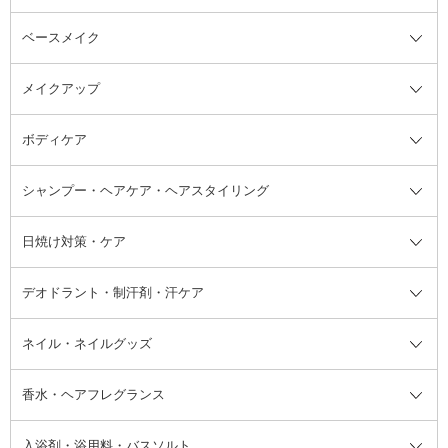
ベースメイク
スキンケア・基礎化粧品全て
クレンジング
メイクアップ
洗顔料
ベースメイク全て
化粧水
化粧下地・コントロールカラー
ボディケア
美容液
BBクリーム
メイクアップ全て
乳液
CCクリーム
マスカラ・マスカラ下地
ボディソープ・ハンドソープ・石
シャンプー・ヘアケア・ヘアスタイリング
オールインワン化粧品
コンシーラー
まつげ美容液
ボディケア全て
フェイスクリーム
ファンデーション
つけまつげ
けん
シャンプー・ヘアケア・ヘアスタ
日焼け対策・ケア
フェイスオイル・バーム
フェイスパウダー
アイシャドウ
ボディケア
化粧液
その他ベースメイク
アイシャドウベース
ハンドケア
シャンプー・コンディショナー
イリング全て
デオドラント・制汗剤・汗ケア
ブースター・導入液
アイブロウ・眉マスカラ
レッグ・フットケア
洗い流さないトリートメント
日焼け対策・ケア全て
シートパック・マスク
アイライナー
ネック・デコルテケア
ヘアパック・ヘアマスク
日焼け止め
デオドラント・制汗剤・汗ケア全
ボディ用デオドラント・制汗剤・
ネイル・ネイルグッズ
洗い流すパック・マスク
チーク
バストケア
ヘアスタイリング剤
サンオイル・タンニング
アイクリーム・アイケア
口紅・リップグロス
ヒップケア
ヘアカラー・カラーリング
アフターサンケア
て
汗ケア
フット用デオドラント・制汗剤・
香水・ヘアフレグランス
リップクリーム・リップケア
ハイライト・シェーディング
ネイルケア
頭皮ケア・育毛剤
その他日焼け対策・UVケア
ネイル・ネイルグッズ全て
ゴマージュ・ピーリング
その他メイクアップ
ネイルケアグッズ
パーマ液
マニキュア
汗ケア
その他シャンプー・ヘアケア・ヘ
入浴剤・浴用料・バスソルト
顔用マッサージ料
脱毛・除毛ケア
ジェルネイル
香水・ヘアフレグランス全て
その他スキンケア
その他ボディケア
ネイルアートグッズ
香水