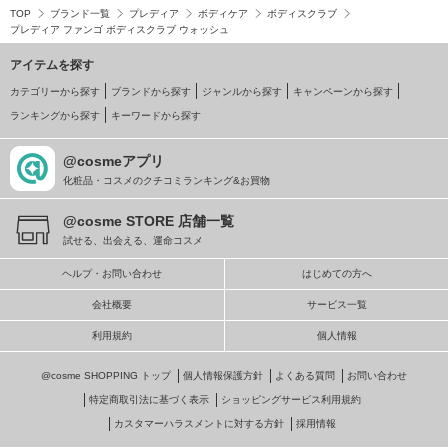
TOP
ブランド一覧
プレディア
ボディケア
ボディスクラブ
プレディア ファンゴ ボディスクラブ ウォッシュ
アイテムを探す
カテゴリーから探す
ブランドから探す
ジャンルから探す
キャンペーンから探す
ランキングから探す
キーワードから探す
@cosmeアプリ
化粧品・コスメのクチコミランキング&お買物
@cosme STORE 店舗一覧
試せる、出会える、運命コスメ
ヘルプ・お問い合わせ
はじめての方へ
会社概要
サービス一覧
利用規約
個人情報
@cosme SHOPPING トップ
個人情報保護方針
よくある質問
お問い合わせ
特定商取引法に基づく表示
ショッピングサービス利用規約
カスタマーハラスメントに対する方針
採用情報