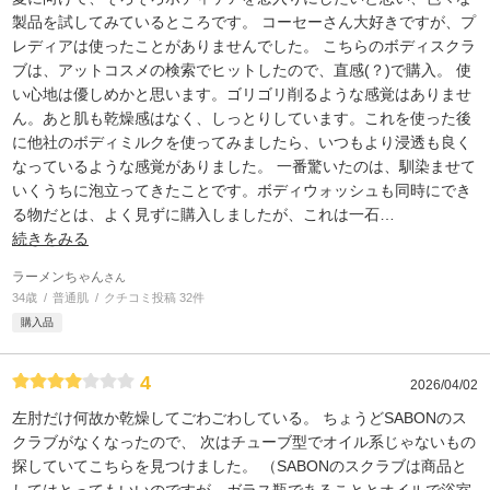
製品を試してみているところです。 コーセーさん大好きですが、プ
レディアは使ったことがありませんでした。 こちらのボディスクラ
ブは、アットコスメの検索でヒットしたので、直感(？)で購入。 使
い心地は優しめかと思います。ゴリゴリ削るような感覚はありませ
ん。あと肌も乾燥感はなく、しっとりしています。これを使った後
に他社のボディミルクを使ってみましたら、いつもより浸透も良く
なっているような感覚がありました。 一番驚いたのは、馴染ませて
いくうちに泡立ってきたことです。ボディウォッシュも同時にでき
る物だとは、よく見ずに購入しましたが、これは一石
…
続きをみる
ラーメンちゃん
さん
34歳
普通肌
クチコミ投稿 32件
購入品
4
2026/04/02
左肘だけ何故か乾燥してごわごわしている。 ちょうどSABONのス
クラブがなくなったので、 次はチューブ型でオイル系じゃないもの
探していてこちらを見つけました。 （SABONのスクラブは商品と
してはとってもいいのですが、ガラス瓶であることとオイルで浴室