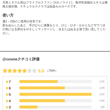
天然ミネラル泥はフライブルクファンゴ(ホノライト)、海洋性泥抽出エキスは腐
植土抽出物、ナチュラルスクラブは結晶セルロースです。
使い方
週1～2回のご使用が目安です。
肌をぬらしたあと、手のひらに適量をとり、ひじ・ひざ・かかとなどザラつき
の気になる部分をやさしくマッサージし、水またはぬるま湯で洗い流してくだ
さい。
@cosmeクチコミ評価
5.0
（70件）
7
12件
6
14件
5
23件
4
14件
3
6件