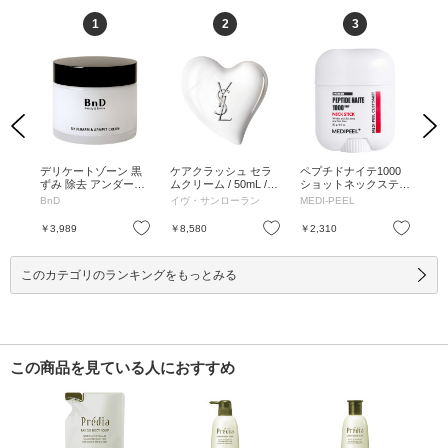
1
2
3
Previous
Next
イム
デリケートゾーン 黒
ケアクラッシュ セラ
ペプチドナイテ1000
ボ
リー
ずみ 除去 アンダーア
ムクリーム / 50mL /
ショットネックスティ
n /
え用)
ームクリーム / 100ml
本体 / 50mL
ック / 20g / 20g
マ
BnD
イヴ・サンローラン
MEDI-PEEL
ハ
g(つ
(100g) / 本体 / 100ml
香り
(100g)
お気に入り
お気に入り
お気に入り
￥3,989
￥8,580
￥2,310
￥1
このカテゴリのランキングをもっとみる
この商品を見ている人におすすめ