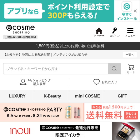
ログイン
メニュー
@
c
1,500円(税込)以上のお買い物で送料無料
o
s
【お知らせ】
地震による配送影響
メンテナンスのお知らせ
一覧へ
m
e
ブランド名・キーワードから探す
カート
Myショッピング
お気に入り
購入履歴
LUXURY
K-Beauty
mini COSME
GIFT