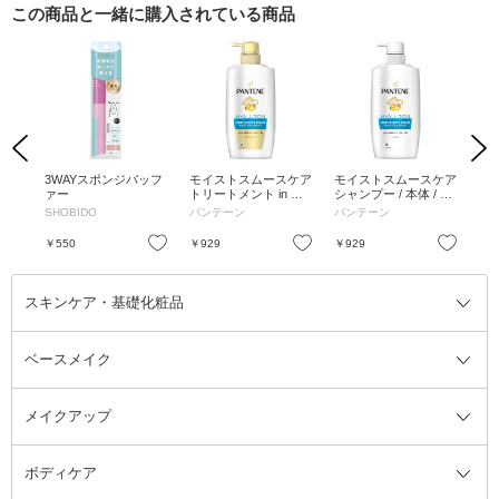
この商品と一緒に購入されている商品
Previous
Next
ショ
3WAYスポンジバッフ
モイストスムースケア
モイストスムースケア
オバ
 / 無
ァー
トリートメント in コ
シャンプー / 本体 / 40
80g
ンディショナー / 本体
0ml
SHOBIDO
パンテーン
パンテーン
オ
/ 400g
お気に入り
お気に入り
お気に入り
￥550
￥929
￥929
￥4
スキンケア・基礎化粧品
ベースメイク
スキンケア・基礎化粧品全て
クレンジング
メイクアップ
洗顔料
ベースメイク全て
化粧水
化粧下地・コントロールカラー
ボディケア
美容液
BBクリーム
メイクアップ全て
乳液
CCクリーム
マスカラ・マスカラ下地