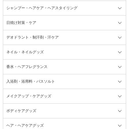
ボディソープ・ハンドソープ・石
シャンプー・ヘアケア・ヘアスタイリング
オールインワン化粧品
コンシーラー
まつげ美容液
ボディケア全て
フェイスクリーム
ファンデーション
つけまつげ
けん
シャンプー・ヘアケア・ヘアスタ
日焼け対策・ケア
フェイスオイル・バーム
フェイスパウダー
アイシャドウ
ボディケア
化粧液
その他ベースメイク
アイシャドウベース
ハンドケア
シャンプー・コンディショナー
イリング全て
デオドラント・制汗剤・汗ケア
ブースター・導入液
アイブロウ・眉マスカラ
レッグ・フットケア
洗い流さないトリートメント
日焼け対策・ケア全て
シートパック・マスク
アイライナー
ネック・デコルテケア
ヘアパック・ヘアマスク
日焼け止め
デオドラント・制汗剤・汗ケア全
ボディ用デオドラント・制汗剤・
ネイル・ネイルグッズ
洗い流すパック・マスク
チーク
バストケア
ヘアスタイリング剤
サンオイル・タンニング
アイクリーム・アイケア
口紅・リップグロス
ヒップケア
ヘアカラー・カラーリング
アフターサンケア
て
汗ケア
フット用デオドラント・制汗剤・
香水・ヘアフレグランス
リップクリーム・リップケア
ハイライト・シェーディング
ネイルケア
頭皮ケア・育毛剤
その他日焼け対策・UVケア
ネイル・ネイルグッズ全て
ゴマージュ・ピーリング
その他メイクアップ
ネイルケアグッズ
パーマ液
マニキュア
汗ケア
その他シャンプー・ヘアケア・ヘ
入浴剤・浴用料・バスソルト
顔用マッサージ料
脱毛・除毛ケア
ジェルネイル
香水・ヘアフレグランス全て
その他スキンケア
その他ボディケア
ネイルアートグッズ
香水
アスタイリング
メイクアップ・ケアグッズ
リムーバー・除光液
フレグランスミスト
入浴剤・浴用料・バスソルト全て
ヘアフレグランス
入浴剤・浴用料
ボディケアグッズ
その他香水・ヘアフレグランス
バスソルト
メイクアップ・ケアグッズ全て
パフ・スポンジ
ヘア・ヘアケアグッズ
コットン・綿棒
ボディケアグッズ全て
あぶらとり紙
ボディ・バスグッズ