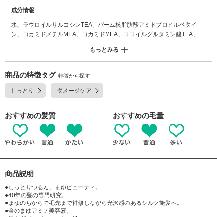
成分情報
水、ラウロイルサルコシンTEA、パーム核脂肪酸アミドプロピルベタイ
ン、コカミドメチルMEA、コカミドMEA、ココイルグルタミン酸TEA、ジ
ステアリン酸グリコール、加水分解シルク、セリン、プロリン、グルタミ
もっとみる
ン酸Na、アルギニン、アラニン、セバシン酸ジエチル、加水分解コンキオ
リン、ミリスチン酸PPG-3ベンジルエーテル、アサイヤシ果実油、塩化N
a、ヤシ油脂肪酸PEG-7グリセリル、クエン酸、グアーヒドロキシプロピ
商品の特徴タグ
特徴から探す
ルトリモニウムクロリド、ポリクオタニウム-10、ポリクオタニウム-7、B
しっとり
ダメージケア
G、EDTA-2Na、フェノキシエタノール、安息香酸Na、香料、カラメル
おすすめの髪質
おすすめの毛量
商品説明
●しっとりつるん、まゆビューティ。
●40年の髪の専門研究。
●まゆのちからで毛先まで補修しながら光沢感のあるシルク艶髪へ。
●金のまゆアミノ美容液。