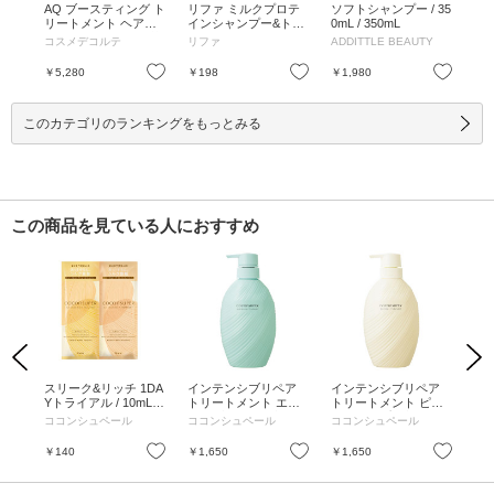
ャン
AQ ブースティング ト
リファ ミルクプロテ
ソフトシャンプー / 35
ソ
め替え
リートメント ヘアセ
インシャンプー&トリ
0mL / 350mL
/ 2
ラム / 200mL / 付け替
ートメント ピンク /
コスメデコルテ
リファ
ADDITTLE BEAUTY
AD
え / 200mL
ピンク / 10mL、10g /
パウチ / ピンク / 10m
お気に入り
お気に入り
お気に入り
￥5,280
￥198
￥1,980
￥1
L、10g
このカテゴリのランキングをもっとみる
この商品を見ている人におすすめ
Previous
Next
ード
スリーク&リッチ 1DA
インテンシブリペア
インテンシブリペア
ピュ
2ス
Yトライアル / 10mL+1
トリートメント エア
トリートメント ピュ
トラ
ルマ
0g
リーブルーム / 本体 /
アスカルプ / 本体 / 50
g
ココンシュペール
ココンシュペール
ココンシュペール
コ
500g
0g
お気に入り
お気に入り
お気に入り
￥140
￥1,650
￥1,650
￥1