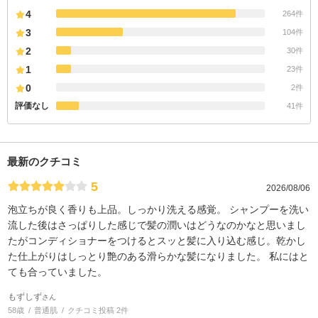
4
264件
3
104件
2
30件
1
23件
0
2件
評価なし
41件
最新のクチコミ
5
2026/08/06
泡立ちが良く香りも上品。しっかり洗える感覚。 シャンプーを洗い
流した後はさっぱりした感じで髪の潤いはどうなのかなと思いまし
たがコンディショナーをつけるとスッと髪に入り込む感じ。乾かし
た仕上がりはしっとり艶のある滑らかな髪になりました。 私にはと
ても合っていました。
もずしず
さん
58歳
普通肌
クチコミ投稿 2件