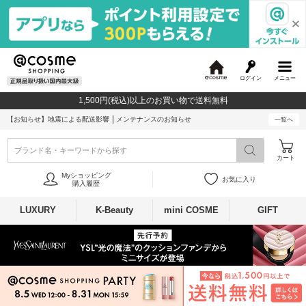
ログイン
メニュー
@
c
1,500円(税込)以上のお買い物で送料無料
o
s
【お知らせ】
地震による配送影響
メンテナンスのお知らせ
一覧へ
m
e
ブランド名・キーワードから探す
カート
Myショッピング
お気に入り
購入履歴
LUXURY
K-Beauty
mini COSME
GIFT