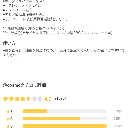
●黒白ダブルパールエキス*1。
●リフレクトオイルEx*2。
●ノンシリコン処方。
●アミノ酸系洗浄成分配合。
●サルフェート(硫酸系界面活性剤)フリー。
*1 毛髪保護成分(加水分解コンキオリン)
*2 ツヤ成分(アサイヤシ果実油、ミリスチン酸PPG-3ベンジルエーテル)
使い方
●髪をぬらし、適量を髪全体につけ、充分に泡立てて洗い、その後よくすすいで
ください。
@cosmeクチコミ評価
4.9
（1080件）
7
96件
6
215件
5
305件