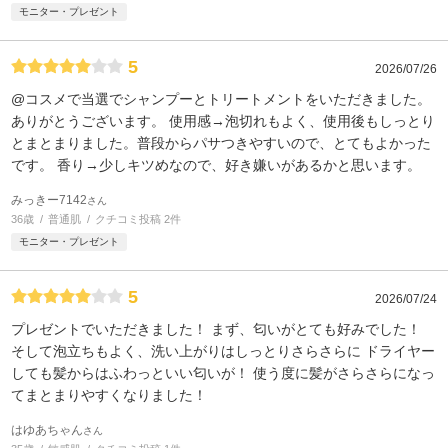
モニター・プレゼント
5
2026/07/26
@コスメで当選でシャンプーとトリートメントをいただきました。
ありがとうございます。 使用感→泡切れもよく、使用後もしっとり
とまとまりました。普段からパサつきやすいので、とてもよかった
です。 香り→少しキツめなので、好き嫌いがあるかと思います。
みっきー7142
さん
36歳
普通肌
クチコミ投稿 2件
モニター・プレゼント
5
2026/07/24
プレゼントでいただきました！ まず、匂いがとても好みでした！
そして泡立ちもよく、洗い上がりはしっとりさらさらに ドライヤー
しても髪からはふわっといい匂いが！ 使う度に髪がさらさらになっ
てまとまりやすくなりました！
はゆあちゃん
さん