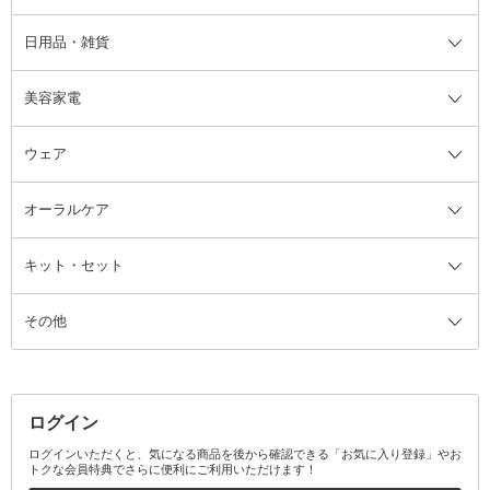
日用品・雑貨
洗顔グッズ
マッサージ・ボディケアグッズ
ヘア・ヘアケアグッズ全て
ビューラー
アイケアグッズ
ヘアブラシ
美容家電
ブラシ・チップ
かかと・角質ケアグッズ
ヘアゴム
日用品・雑貨全て
二重まぶた用アイテム
エクササイズ器具・グッズ
ヘアピン・ヘアクリップ
洗剤
ウェア
ツィザー・毛抜き
絆創膏
ヘアバンド
柔軟剤
美容家電全て
眉・鼻毛・甘皮はさみ
その他ボディケアグッズ
ヘアカーラー
サニタリー・生理用品
フェイスケア美容家電
ルームフレグランス・ディフュー
オーラルケア
カミソリ
ヘッドマッサージブラシ
ボディケア美容家電
ウェア全て
角栓抜き
その他ヘア・ヘアケアグッズ
エッセンシャルオイル
ヘアケアスタイリング美容家電
インナー
ザー
ファンデーション・パウダーケー
キット・セット
アロマキャンドル
その他美容家電
レッグウェア
オーラルケア全て
化粧ポーチ・メイクボックス
お香・インセンス
その他ウェア
歯磨き粉
ス
その他
ミラー・鏡
消臭剤・芳香剤
歯ブラシ
キット・セット全て
詰替容器・アトマイザー
ファブリックミスト
デンタルフロス
スキンケアキット
その他メイクアップ・ケアグッズ
マスク・ティッシュ
マウスウォッシュ・スプレー
ベースメイクキット
その他全て
その他日用品・雑貨
口臭清涼・ケア剤
メイクアップキット
その他
ログイン
その他オーラルケア
ボディケアキット
ヘアケアキット
ログインいただくと、気になる商品を後から確認できる「お気に入り登録」やお
トクな会員特典でさらに便利にご利用いただけます！
その他キット・セット