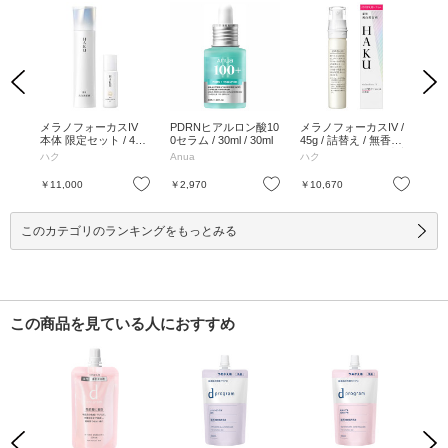
Previous
Next
イア
メラノフォーカスIV
PDRNヒアルロン酸10
メラノフォーカスIV /
C2
グセ
本体 限定セット / 45
0セラム / 30ml / 30ml
45g / 詰替え / 無香料 /
L /
/ し
g、6ml / 無香料 / なめ
なめらかにのびて密着
ハク
Anua
ハク
オ
らかにのびて密着しな
しながら素早くなじむ
がら素早くなじむ / 45
/ 45g
お気に入り
お気に入り
お気に入り
￥11,000
￥2,970
￥10,670
￥1
g、6ml
このカテゴリのランキングをもっとみる
この商品を見ている人におすすめ
Previous
Next