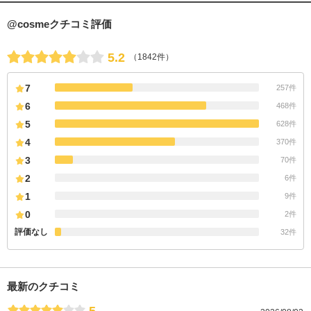
@cosmeクチコミ評価
5.2
（1842件）
7
257件
6
468件
5
628件
4
370件
3
70件
2
6件
1
9件
0
2件
評価なし
32件
最新のクチコミ
5