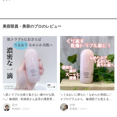
美容部員・美容のプロのレビュー
＼肌トラブルを繰り返さない健やかな肌
＼うるおいに満ちた！なめらか美肌に／
へ／ 敏感肌・乾燥肌さん必見の濃密美容
ｄプログラムから、敏感肌でも使える厳
液のご紹介です！ 【おすすめポイント】
選成分を配合した、敏感肌の乾燥トラブ
田中
中野
・酵母エキスGL※高濃
ルを3つのポイントから肌にア
乾燥肌 / ブルベ
普通肌 / イエベ