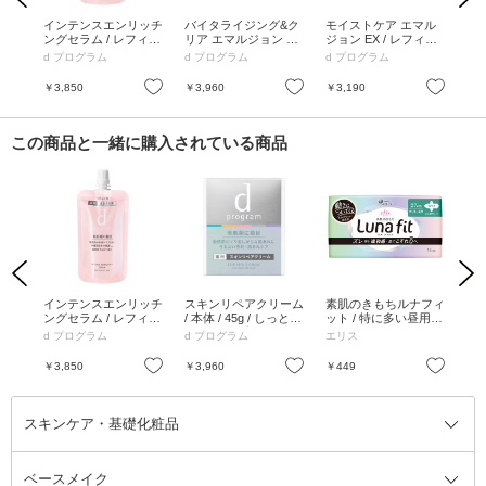
エイ
インテンスエンリッチ
バイタライジング&ク
モイストケア エマル
バ
ショ
ングセラム / レフィル
リア エマルジョン EX
ジョン EX / レフィル /
エマ
/ 無
/ 45ml
/ レフィル / 88ml
88ml
フィ
d プログラム
d プログラム
d プログラム
d 
お気に入り
お気に入り
お気に入り
￥3,850
￥3,960
￥3,190
￥3
この商品と一緒に購入されている商品
Previous
Next
ーム
インテンスエンリッチ
スキンリペアクリーム
素肌のきもちルナフィ
ボ
レフィ
ングセラム / レフィル
/ 本体 / 45g / しっとり
ット / 特に多い昼用
アバ
めら
/ 45ml
なめらかな美肌へ導く
羽つき / 15枚、27cm
体(
d プログラム
d プログラム
エリス
ダ
無香
/ 無香料
お気に入り
お気に入り
お気に入り
￥3,850
￥3,960
￥449
￥6
スキンケア・基礎化粧品
ベースメイク
スキンケア・基礎化粧品全て
クレンジング