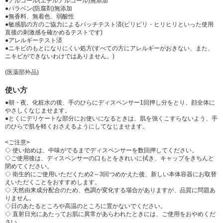
●アルコール(エチルアルコール)無添加
●パラベン(防腐剤)無添加
●無香料、無着色、弱酸性
●敏感肌の方のご協力によるパッチテスト済(ピリピリ・ヒリヒリといった使用
直後の刺激感を確かめるテストです)
●アレルギーテスト済
●ニキビのもとになりにくい処方(すべての方にアレルギーがおきない、また、
ニキビができないわけではありません。)
(医薬部外品)
使い方
●朝・夜、化粧水の後、手のひらにディスペンサー1回押し分をとり、顔全体に
やさしくなじませます。
●とくにデリケートな部分にお使いになるときは、肌を強くこすらないよう、手
のひらで肌を軽くおさえるようにしてなじませます。
<ご注意>
◇ 使い始めは、中味がでるまでディスペンサーを数回押してください。
◇ご使用後は、ディスペンサーの口もとをきれいに拭き、キャップをきちんと
閉めてください。
◇ 衛生的にご使用いただくため2～3回つめかえた後、新しい本体容器にお取替
えいただくことをおすすめします。
◇ 天然由来成分配合のため、色調が変化する場合がありますが、品質に問題あ
りません。
◇日のあたるところや高温のところに置かないでください。
◇ 直射日光にあたってお肌に異常があらわれたときには、ご使用をおやめくだ
さい。