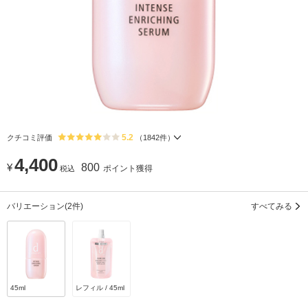
5.2
クチコミ評価
（
1842
件）
4,400
¥
800
ポイント獲得
税込
バリエーション
(2件)
すべてみる
45ml
レフィル / 45ml