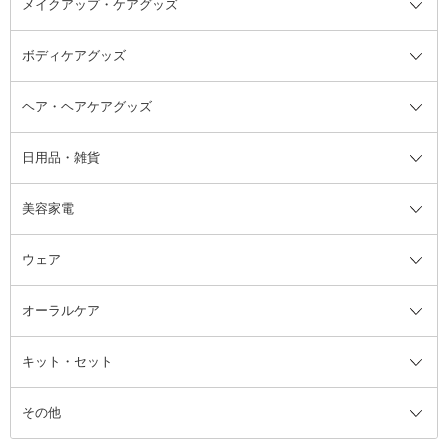
メイクアップ・ケアグッズ
リムーバー・除光液
フレグランスミスト
入浴剤・浴用料・バスソルト全て
ヘアフレグランス
入浴剤・浴用料
ボディケアグッズ
その他香水・ヘアフレグランス
バスソルト
メイクアップ・ケアグッズ全て
パフ・スポンジ
ヘア・ヘアケアグッズ
コットン・綿棒
ボディケアグッズ全て
あぶらとり紙
ボディ・バスグッズ
日用品・雑貨
洗顔グッズ
マッサージ・ボディケアグッズ
ヘア・ヘアケアグッズ全て
ビューラー
アイケアグッズ
ヘアブラシ
美容家電
ブラシ・チップ
かかと・角質ケアグッズ
ヘアゴム
日用品・雑貨全て
二重まぶた用アイテム
エクササイズ器具・グッズ
ヘアピン・ヘアクリップ
洗剤
ウェア
ツィザー・毛抜き
絆創膏
ヘアバンド
柔軟剤
美容家電全て
眉・鼻毛・甘皮はさみ
その他ボディケアグッズ
ヘアカーラー
サニタリー・生理用品
フェイスケア美容家電
ルームフレグランス・ディフュー
オーラルケア
カミソリ
ヘッドマッサージブラシ
ボディケア美容家電
ウェア全て
角栓抜き
その他ヘア・ヘアケアグッズ
エッセンシャルオイル
ヘアケアスタイリング美容家電
インナー
ザー
ファンデーション・パウダーケー
キット・セット
アロマキャンドル
その他美容家電
レッグウェア
オーラルケア全て
化粧ポーチ・メイクボックス
お香・インセンス
その他ウェア
歯磨き粉
ス
その他
ミラー・鏡
消臭剤・芳香剤
歯ブラシ
キット・セット全て
詰替容器・アトマイザー
ファブリックミスト
デンタルフロス
スキンケアキット