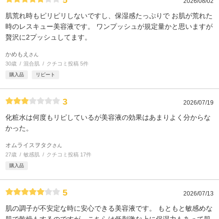
2026/08/02
肌荒れ時もピリピリしないですし、保湿感たっぷりで お肌が荒れた
時のレスキュー美容液です。 ワンプッシュが規定量かと思いますが
贅沢に2プッシュしてます。
かめもえ
さん
30歳
混合肌
クチコミ投稿 5件
購入品
リピート
3
2026/07/19
化粧水は何度もリピしているが美容液の効果はあまりよく分からな
かった。
オムライスヲタク
さん
27歳
敏感肌
クチコミ投稿 17件
購入品
5
2026/07/13
肌の調子が不安定な時に安心できる美容液です。 もともと敏感めな
肌で乾燥もするのですが、こちらは低刺激な上に保湿力もあって肌