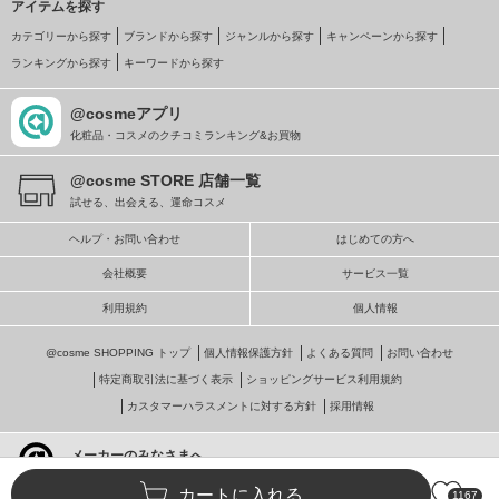
アイテムを探す
カテゴリーから探す
ブランドから探す
ジャンルから探す
キャンペーンから探す
ランキングから探す
キーワードから探す
@cosmeアプリ
化粧品・コスメのクチコミランキング&お買物
@cosme STORE 店舗一覧
試せる、出会える、運命コスメ
ヘルプ・お問い合わせ
はじめての方へ
会社概要
サービス一覧
利用規約
個人情報
@cosme SHOPPING トップ
個人情報保護方針
よくある質問
お問い合わせ
特定商取引法に基づく表示
ショッピングサービス利用規約
カスタマーハラスメントに対する方針
採用情報
メーカーのみなさまへ
@cosmeへの掲載・ビジネス活用
カートに入れる
1167