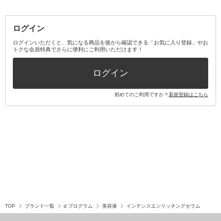
その他メイクアップ・ケアグッズ
マスク・ティッシュ
マウスウォッシュ・スプレー
ベースメイクキット
その他全て
その他日用品・雑貨
口臭清涼・ケア剤
メイクアップキット
その他
ログイン
その他オーラルケア
ボディケアキット
ヘアケアキット
ログインいただくと、気になる商品を後から確認できる「お気に入り登録」やお
トクな会員特典でさらに便利にご利用いただけます！
その他キット・セット
ログイン
初めてのご利用ですか？
新規登録はこちら
TOP
ブランド一覧
d プログラム
美容液
インテンスエンリッチングセラム