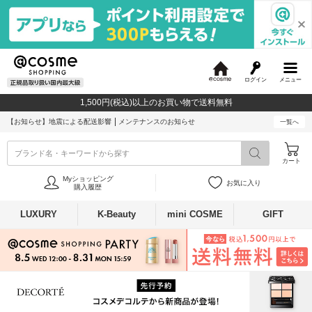
ログイン
メニュー
@
c
1,500円(税込)以上のお買い物で送料無料
o
s
【お知らせ】
地震による配送影響
メンテナンスのお知らせ
一覧へ
m
e
ブランド名・キーワードから探す
カート
Myショッピング
お気に入り
購入履歴
LUXURY
K-Beauty
mini COSME
GIFT