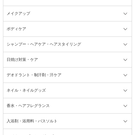
メイクアップ
洗顔料
ベースメイク全て
化粧水
化粧下地・コントロールカラー
ボディケア
美容液
BBクリーム
メイクアップ全て
乳液
CCクリーム
マスカラ・マスカラ下地
ボディソープ・ハンドソープ・石
シャンプー・ヘアケア・ヘアスタイリング
オールインワン化粧品
コンシーラー
まつげ美容液
ボディケア全て
フェイスクリーム
ファンデーション
つけまつげ
けん
シャンプー・ヘアケア・ヘアスタ
日焼け対策・ケア
フェイスオイル・バーム
フェイスパウダー
アイシャドウ
ボディケア
化粧液
その他ベースメイク
アイシャドウベース
ハンドケア
シャンプー・コンディショナー
イリング全て
デオドラント・制汗剤・汗ケア
ブースター・導入液
アイブロウ・眉マスカラ
レッグ・フットケア
洗い流さないトリートメント
日焼け対策・ケア全て
シートパック・マスク
アイライナー
ネック・デコルテケア
ヘアパック・ヘアマスク
日焼け止め
デオドラント・制汗剤・汗ケア全
ボディ用デオドラント・制汗剤・
ネイル・ネイルグッズ
洗い流すパック・マスク
チーク
バストケア
ヘアスタイリング剤
サンオイル・タンニング
アイクリーム・アイケア
口紅・リップグロス
ヒップケア
ヘアカラー・カラーリング
アフターサンケア
て
汗ケア
フット用デオドラント・制汗剤・
香水・ヘアフレグランス
リップクリーム・リップケア
ハイライト・シェーディング
ネイルケア
頭皮ケア・育毛剤
その他日焼け対策・UVケア
ネイル・ネイルグッズ全て
ゴマージュ・ピーリング
その他メイクアップ
ネイルケアグッズ
パーマ液
マニキュア
汗ケア
その他シャンプー・ヘアケア・ヘ
入浴剤・浴用料・バスソルト
顔用マッサージ料
脱毛・除毛ケア
ジェルネイル
香水・ヘアフレグランス全て
その他スキンケア
その他ボディケア
ネイルアートグッズ
香水
アスタイリング