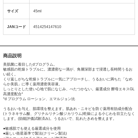
サイズ
45ml
JANコード
4514254147610
商品説明
美肌菌に着目したdプログラム。
敏感肌の乾燥トラブルに。濃濃密な一滴が、角層深部まで浸透し長時間うるお
い続く。
くり返しがちな乾燥トラブルに一気にアプローチし、うるおいに満ちた「なめ
らか美肌」に導く薬用濃密美容液。
しっとりとした使い心地で肌になじみ、べたつかない。厳選成分 酵母エキスGL
高濃度配合*
*d プログラム ローション、エマルジョン比
うるおいを与え、肌環境を整えます。肌あれ・ニキビを防ぐ薬用有効成分配合
(トラネキサム酸、グリチルリチン酸ジカリウム)乾燥による小じわを目立たなく
します。(効能評価試験済み)。うるおいで、乱れたきめを整えます。
●敏感肌でも使える厳選成分を使用
●厳しい衛星基準で製法(クリーン製法)