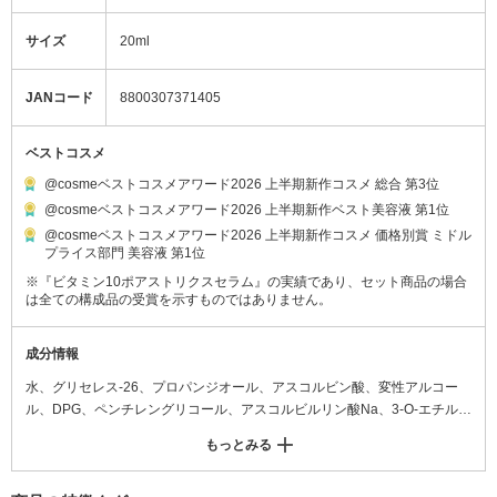
サイズ
20ml
JANコード
8800307371405
ベストコスメ
@cosmeベストコスメアワード2026 上半期新作コスメ 総合 第3位
@cosmeベストコスメアワード2026 上半期新作ベスト美容液 第1位
@cosmeベストコスメアワード2026 上半期新作コスメ 価格別賞 ミドル
プライス部門 美容液 第1位
※『ビタミン10ポアストリクスセラム』の実績であり、セット商品の場合
は全ての構成品の受賞を示すものではありません。
成分情報
水、グリセレス-26、プロパンジオール、アスコルビン酸、変性アルコー
ル、DPG、ペンチレングリコール、アスコルビルリン酸Na、3-O-エチルア
スコルビン酸、グリセリン、アスコルビルグルコシド、オクチルドデセス-
もっとみる
16、BG、パンテノール、グルタチオン、(C12-14)アルケス-12、1,2-ヘキ
サンジオール、オウレン根エキス、トコフェロール、クエン酸Na、キサン