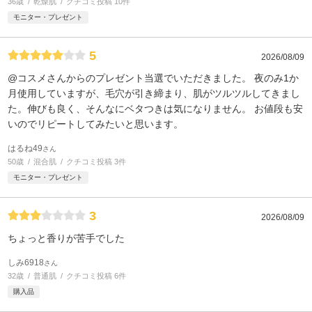
36歳
乾燥肌
クチコミ投稿 10件
モニター・プレゼント
5
2026/08/09
@コスメさんからのプレゼント当選でいただきました。 夜のみ1か
月使用していますが、毛穴が引き締まり、肌がツルツルしてきまし
た。伸びも良く、そんなにベタつきは気になりません。 お値段も安
いのでリピートしてみたいと思います。
はるね49
さん
50歳
混合肌
クチコミ投稿 3件
モニター・プレゼント
3
2026/08/09
ちょっと香りが苦手でした
しみ6918
さん
32歳
普通肌
クチコミ投稿 6件
購入品