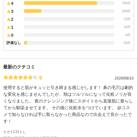
4
796件
3
189件
2
23件
1
20件
0
4件
評価なし
50件
最新のクチコミ
6
2026/08/10
使用すると肌がキュッと引き締まる感じがします！ 鼻の毛穴は劇的
な変化を感じませんでしたが、頬はツルツルになって化粧ノリが良
くなりました。 夜のクレンジング後にスポイトから直接肌に垂らし
てから馴染ませてます。 その後に化粧水をつけています。 @コス
メで知らなければ手に取らなかった商品なので出会えて良かったで
す！
たか1132
さん