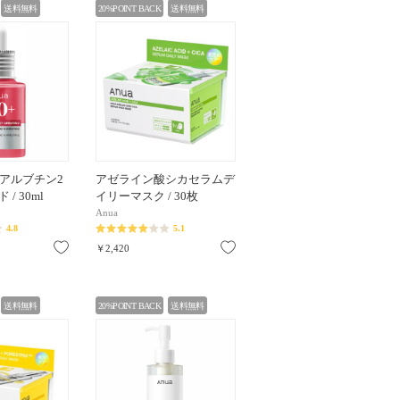
送料無料
20%POINT BACK
送料無料
0アルブチン2
アゼライン酸シカセラムデ
/ 30ml
イリーマスク / 30枚
Anua
4.8
5.1
お気に入り
お気に入り
￥2,420
送料無料
20%POINT BACK
送料無料