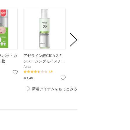
スポットカ
アゼライン酸CICAスキ
ビタミン10グルタチオン
ビタミン
5枚
ンスージングモイスチ…
スリーピングクリーム…
セラムデ
Anua
Anua
Anua
4.9
5.3
お気に入り
お気に入り
お気に入り
￥1,485
￥2,475
￥2,420
新着アイテムをもっとみる