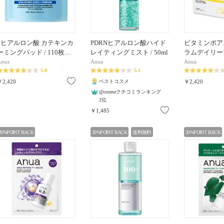
8ヒアルロン酸 カテキンカ
PDRNヒアルロン酸ハイド
ビタミンポア
ーミングパッド / 110枚…
レイティングミスト / 50ml
ラムデイリーマ
Anua
Anua
Anua
5.0
5.1
お気に入り
￥2,420
ベストコスメ
￥2,420
@cosmeクチコミランキング
2位
お気に入り
￥1,485
20%POINT BACK
20%POINT BACK
送料無料
20%POINT BACK