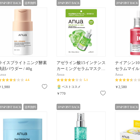
20%POINT BACK
送料無料
20%POINT BACK
20%POINT BACK
ライスブライトニング酵素
アゼライン酸15インテンス
ナイアシン1
洗顔パウダー / 40g
カーミングセラムマスク…
セラムマイルド 
Anua
Anua
Anua
4.6
5.1
お気に入り
￥1,980
ベストコスメ
￥2,580
お気に入り
￥770
20%POINT BACK
送料無料
20%POINT BACK
20%POINT BACK