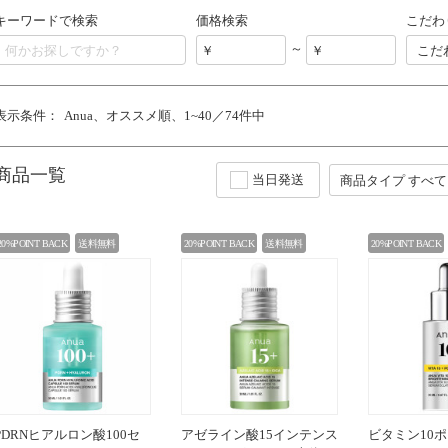
キーワードで検索
価格検索
こだわ
～
こだ
表示条件：
Anua
オススメ順
1~40／74件中
商品一覧
当日発送
20%POINT BACK
送料無料
20%POINT BACK
送料無料
20%POINT BACK
PDRNヒアルロン酸100セ
アゼライン酸15インテンス
ビタミン10