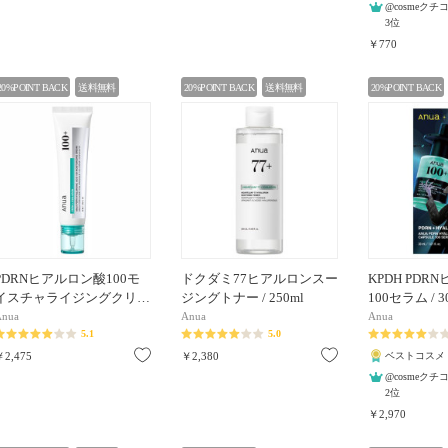
@cosmeク
3位
￥770
20%POINT BACK
送料無料
20%POINT BACK
送料無料
20%POINT BACK
PDRNヒアルロン酸100モ
ドクダミ77ヒアルロンスー
KPDH PDR
イスチャライジングクリ…
ジングトナー / 250ml
100セラム / 3
Anua
Anua
Anua
5.1
5.0
お気に入り
お気に入り
￥2,475
￥2,380
ベストコスメ
@cosmeク
2位
￥2,970