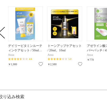
デイリービタミンルーテ
トーンアップケアセット
アゼライン酸
ィンケアセット / 50ml…
/ 20ml、10ml
バーパッチ / 4
Anua
Anua
Anua
4.6
5.0
￥770
お気に入り
お気に入り
￥1,980
￥2,580
絞り込み検索