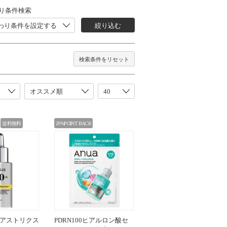
り条件検索
わり条件を設定する
絞り込む
検索条件をリセット
送料無料
20%POINT BACK
ポアストリクス
PDRN100ヒアルロン酸セ