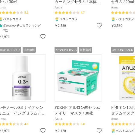
ラム / 30ml
カーミングセラム / 本体 …
セラム / 20ml
Anua
Anua
Anua
5.2
4.7
ベストコスメ
ベストコスメ
ベストコスメ
お気に入り
@cosmeクチコミランキング
￥2,580
￥2,580
2位
お気に入り
￥2,970
20%POINT BACK
送料無料
20%POINT BACK
送料無料
20%POINT BACK
レチノール0.3 ナイアシン
PDRNヒアルロン酸セラム
ビタミン10
リニューイングセラム / …
デイリーマスク / 30枚
セラムマスク /
Anua
Anua
Anua
4.9
5.0
お気に入り
お気に入り
￥2,970
￥2,420
ベストコスメ