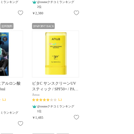
チコミランキング
@cosmeクチコミランキング
2位
お気に入り
お気に入り
￥2,380
送料無料
20%POINT BACK
Nヒアルロン酸
ビタC サンスクリーンUV
0ml
スティック / SPF50+ / PA…
Anua
5.2
5.2
@cosmeクチコミランキング
1位
チコミランキング
お気に入り
￥1,485
お気に入り