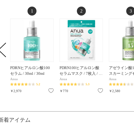
1
2
3
PDRNヒアルロン酸100
PDRN100ヒアルロン酸
アゼライン酸1
セラム / 30ml / 30ml
セラムマスク / 7枚入 / …
スカーミングセ
Anua
Anua
Anua
5.2
5.3
お気に入り
お気に入り
￥2,970
￥770
￥2,580
新着アイテム