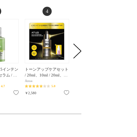
4
5
5インテン
トーンアップケアセット
ビタミン10ポアストリク
ビタミン
ラム / …
/ 20ml、10ml / 20ml、…
スセラム / 20ml / 20ml
スセラムマス
Anua
Anua
Anua
4.7
5.0
5.0
お気に入り
お気に入り
お気に入り
￥2,580
￥2,580
￥770