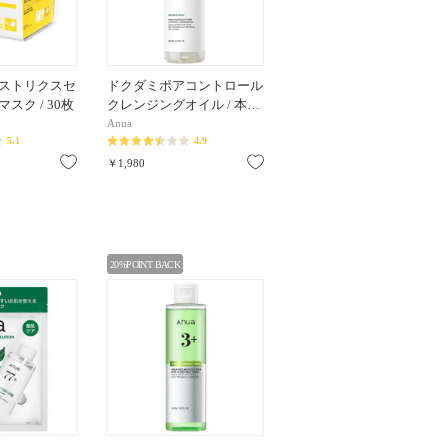
ストリクスセ
ドクダミポアコントロール
スク / 30枚
クレンジングオイル / 本…
Anua
5.1
4.9
お気に入り
お気に入り
￥1,980
20%POINT BACK