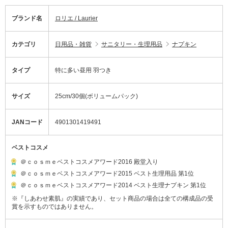
ブランド名
ロリエ / Laurier
カテゴリ
日用品・雑貨
サニタリー・生理用品
ナプキン
タイプ
特に多い昼用 羽つき
サイズ
25cm/30個(ボリュームパック)
JANコード
4901301419491
ベストコスメ
＠ｃｏｓｍｅベストコスメアワード2016 殿堂入り
＠ｃｏｓｍｅベストコスメアワード2015 ベスト生理用品 第1位
＠ｃｏｓｍｅベストコスメアワード2014 ベスト生理ナプキン 第1位
※『しあわせ素肌』の実績であり、セット商品の場合は全ての構成品の受
賞を示すものではありません。