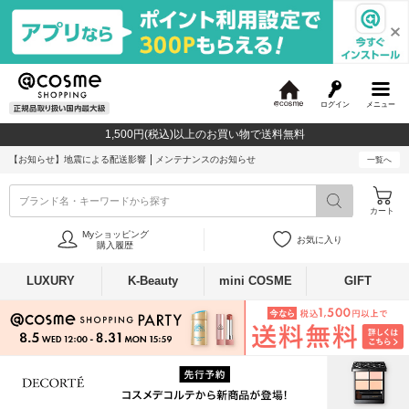
ログイン
メニュー
@
c
1,500円(税込)以上のお買い物で送料無料
o
s
【お知らせ】
地震による配送影響
メンテナンスのお知らせ
一覧へ
m
e
ブランド名・キーワードから探す
カート
Myショッピング
お気に入り
購入履歴
LUXURY
K-Beauty
mini COSME
GIFT