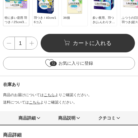
特に多い昼用 羽
羽つき / 40cm/1
36個
多い夜用、羽つ
ふつうの日
つき / 25cm/30
6コ入
き(ふんわりタイ
羽つき(超
個(ボリュームパ
プ) / 10個(30cm)
タイプ) / 2
ック)
0.5cm)
カートに入れる
お気に入りに登録
72
在庫あり
商品のお届けについては
こちら
よりご確認ください。
送料については
こちら
よりご確認ください。
商品詳細
商品説明
クチコミ
商品詳細