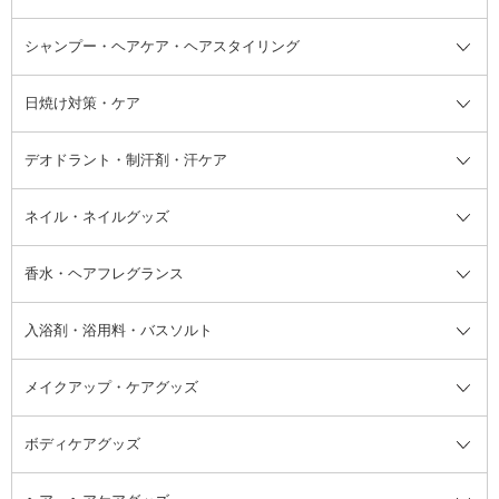
ボディソープ・ハンドソープ・石
シャンプー・ヘアケア・ヘアスタイリング
オールインワン化粧品
コンシーラー
まつげ美容液
ボディケア全て
フェイスクリーム
ファンデーション
つけまつげ
けん
シャンプー・ヘアケア・ヘアスタ
日焼け対策・ケア
フェイスオイル・バーム
フェイスパウダー
アイシャドウ
ボディケア
化粧液
その他ベースメイク
アイシャドウベース
ハンドケア
シャンプー・コンディショナー
イリング全て
デオドラント・制汗剤・汗ケア
ブースター・導入液
アイブロウ・眉マスカラ
レッグ・フットケア
洗い流さないトリートメント
日焼け対策・ケア全て
シートパック・マスク
アイライナー
ネック・デコルテケア
ヘアパック・ヘアマスク
日焼け止め
デオドラント・制汗剤・汗ケア全
ボディ用デオドラント・制汗剤・
ネイル・ネイルグッズ
洗い流すパック・マスク
チーク
バストケア
ヘアスタイリング剤
サンオイル・タンニング
アイクリーム・アイケア
口紅・リップグロス
ヒップケア
ヘアカラー・カラーリング
アフターサンケア
て
汗ケア
フット用デオドラント・制汗剤・
香水・ヘアフレグランス
リップクリーム・リップケア
ハイライト・シェーディング
ネイルケア
頭皮ケア・育毛剤
その他日焼け対策・UVケア
ネイル・ネイルグッズ全て
ゴマージュ・ピーリング
その他メイクアップ
ネイルケアグッズ
パーマ液
マニキュア
汗ケア
その他シャンプー・ヘアケア・ヘ
入浴剤・浴用料・バスソルト
顔用マッサージ料
脱毛・除毛ケア
ジェルネイル
香水・ヘアフレグランス全て
その他スキンケア
その他ボディケア
ネイルアートグッズ
香水
アスタイリング
メイクアップ・ケアグッズ
リムーバー・除光液
フレグランスミスト
入浴剤・浴用料・バスソルト全て
ヘアフレグランス
入浴剤・浴用料
ボディケアグッズ
その他香水・ヘアフレグランス
バスソルト
メイクアップ・ケアグッズ全て
パフ・スポンジ