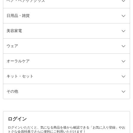
ヘア・ヘアケアグッズ
コットン・綿棒
ボディケアグッズ全て
あぶらとり紙
ボディ・バスグッズ
日用品・雑貨
洗顔グッズ
マッサージ・ボディケアグッズ
ヘア・ヘアケアグッズ全て
ビューラー
アイケアグッズ
ヘアブラシ
美容家電
ブラシ・チップ
かかと・角質ケアグッズ
ヘアゴム
日用品・雑貨全て
二重まぶた用アイテム
エクササイズ器具・グッズ
ヘアピン・ヘアクリップ
洗剤
ウェア
ツィザー・毛抜き
絆創膏
ヘアバンド
柔軟剤
美容家電全て
眉・鼻毛・甘皮はさみ
その他ボディケアグッズ
ヘアカーラー
サニタリー・生理用品
フェイスケア美容家電
ルームフレグランス・ディフュー
オーラルケア
カミソリ
ヘッドマッサージブラシ
ボディケア美容家電
ウェア全て
角栓抜き
その他ヘア・ヘアケアグッズ
エッセンシャルオイル
ヘアケアスタイリング美容家電
インナー
ザー
ファンデーション・パウダーケー
キット・セット
アロマキャンドル
その他美容家電
レッグウェア
オーラルケア全て
化粧ポーチ・メイクボックス
お香・インセンス
その他ウェア
歯磨き粉
ス
その他
ミラー・鏡
消臭剤・芳香剤
歯ブラシ
キット・セット全て
詰替容器・アトマイザー
ファブリックミスト
デンタルフロス
スキンケアキット
その他メイクアップ・ケアグッズ
マスク・ティッシュ
マウスウォッシュ・スプレー
ベースメイクキット
その他全て
その他日用品・雑貨
口臭清涼・ケア剤
メイクアップキット
その他
ログイン
その他オーラルケア
ボディケアキット
ヘアケアキット
ログインいただくと、気になる商品を後から確認できる「お気に入り登録」やお
トクな会員特典でさらに便利にご利用いただけます！