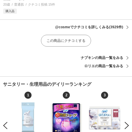
20歳
普通肌
クチコミ投稿 15件
購入品
@cosmeでクチコミを詳しくみる
(3929件)
この商品にクチコミする
ナプキンの商品一覧をみる
ロリエの商品一覧をみる
サニタリー・生理用品のデイリーランキング
1
2
3
Previous
Next