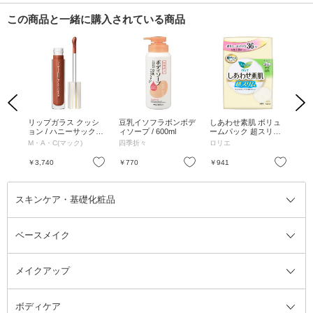
この商品と一緒に購入されている商品
Previous
Next
い夜
リップガラス クッシ
豆乳イソフラボンボデ
しあわせ素肌 ボリュ
しあ
18個
ョン / ハニーサックル
ィソープ / 600ml
ームパック 超スリム
い
)
/ 5ml
多い昼用22.5cm 羽つ
ムタ
M・A・C(マック)
四季折々
ロリエ
ロ
き / 36個
m)
お気に入り
お気に入り
お気に入り
￥3,740
￥770
￥941
￥4
スキンケア・基礎化粧品
ベースメイク
スキンケア・基礎化粧品全て
クレンジング
メイクアップ
洗顔料
ベースメイク全て
化粧水
化粧下地・コントロールカラー
ボディケア
美容液
BBクリーム
メイクアップ全て
乳液
CCクリーム
マスカラ・マスカラ下地