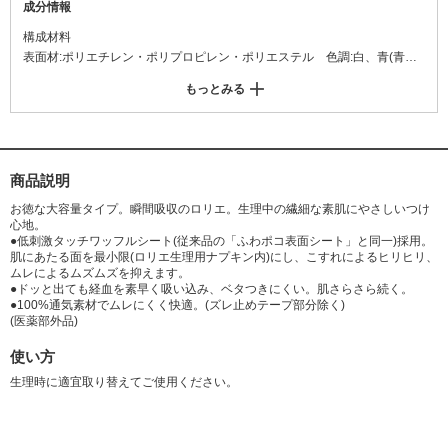
成分情報
構成材料
表面材:ポリエチレン・ポリプロピレン・ポリエステル 色調:白、青(青色4
04号を含む)
もっとみる
商品説明
お徳な大容量タイプ。瞬間吸収のロリエ。生理中の繊細な素肌にやさしいつけ
心地。
●低刺激タッチワッフルシート(従来品の「ふわポコ表面シート」と同一)採用。
肌にあたる面を最小限(ロリエ生理用ナプキン内)にし、こすれによるヒリヒリ、
ムレによるムズムズを抑えます。
●ドッと出ても経血を素早く吸い込み、ベタつきにくい。肌さらさら続く。
●100%通気素材でムレにくく快適。(ズレ止めテープ部分除く)
(医薬部外品)
使い方
生理時に適宜取り替えてご使用ください。