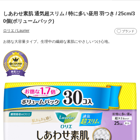
しあわせ素肌 通気超スリム / 特に多い昼用 羽つき / 25cm/3
0個(ボリュームパック)
ロリエ / Laurier
ブランド
お徳な大容量タイプ。生理中の繊細な素肌にやさしいつけ心地。