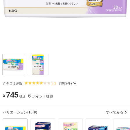
5.1
クチコミ評価
（
3929
件）
745
¥
6
ポイント獲得
税込
バリエーション
(13件)
すべてみる