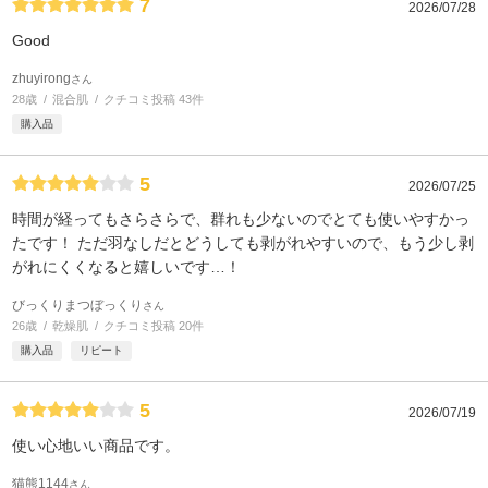
7
2026/07/28
Good
zhuyirong
さん
28歳
混合肌
クチコミ投稿 43件
購入品
5
2026/07/25
時間が経ってもさらさらで、群れも少ないのでとても使いやすかっ
たです！ ただ羽なしだとどうしても剥がれやすいので、もう少し剥
がれにくくなると嬉しいです…！
びっくりまつぼっくり
さん
26歳
乾燥肌
クチコミ投稿 20件
購入品
リピート
5
2026/07/19
使い心地いい商品です。
猫熊1144
さん