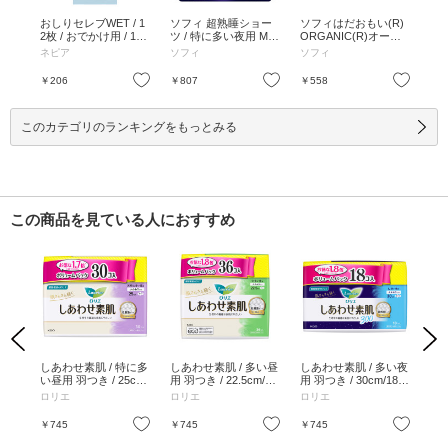
スリ
おしりセレブWET / 1
ソフィ 超熟睡ショー
ソフィはだおもい(R)
エフ
多い夜
2枚 / おでかけ用 / 12
ツ / 特に多い夜用 M～
ORGANIC(R)オーガ
0個
枚
Lサイズ / 5枚 / 特に多
ニックコットン / 特に
用
ネピア
ソフィ
ソフィ
ロ
い夜用 M～Lサイズ / 5
多い昼用羽つき23cm /
タイ
枚
15コ入 / 特に多い昼用
お気に入り
お気に入り
お気に入り
￥206
￥807
￥558
￥4
羽つき23cm / 15コ入
このカテゴリのランキングをもっとみる
この商品を見ている人におすすめ
Previous
Next
い昼
しあわせ素肌 / 特に多
しあわせ素肌 / 多い昼
しあわせ素肌 / 多い夜
し
リム
い昼用 羽つき / 25cm/
用 羽つき / 22.5cm/36
用 羽つき / 30cm/18個
ラス
5c
30個(ボリュームパッ
個(ボリュームパック)
(ボリュームパック)
/ 
ロリエ
ロリエ
ロリエ
ロ
ク)
お気に入り
お気に入り
お気に入り
￥745
￥745
￥745
￥4