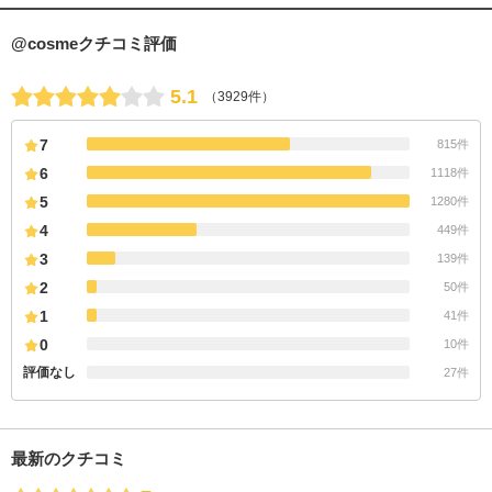
@cosmeクチコミ評価
5.1
（3929件）
7
815件
6
1118件
5
1280件
4
449件
3
139件
2
50件
1
41件
0
10件
評価なし
27件
最新のクチコミ