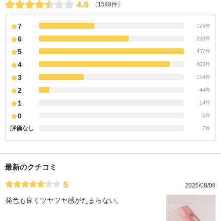
4.6
（1548件）
7
176件
6
288件
5
457件
4
403件
3
154件
2
44件
1
14件
0
5件
評価なし
7件
最新のクチコミ
5
2026/08/08
発色も良くツヤツヤ感がたまらない。