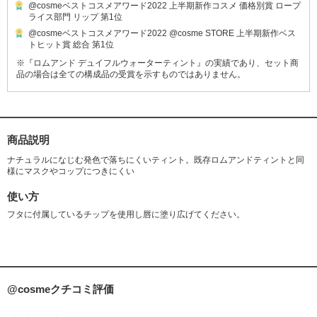
@cosmeベストコスメアワード2022 上半期新作コスメ 価格別賞 ロープ
ライス部門 リップ 第1位
@cosmeベストコスメアワード2022 @cosme STORE 上半期新作ベス
トヒット賞 総合 第1位
※『ロムアンド デュイフルウォーターティント』の実績であり、セット商
品の場合は全ての構成品の受賞を示すものではありません。
商品説明
ナチュラルになじむ発色で落ちにくいティント。既存ロムアンドティントと同
様にマスクやコップにつきにくい
使い方
フタに付属しているチップを使用し唇に塗り広げてください。
@cosmeクチコミ評価