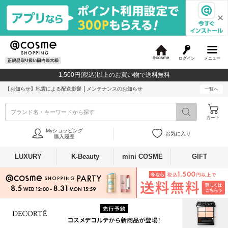
ログイン
メニュー
@
c
1,500円(税込)以上のお買い物で送料無料
o
s
【お知らせ】
地震による配送影響
メンテナンスのお知らせ
一覧へ
m
e
ブランド名・キーワードから探す
カート
Myショッピング
お気に入り
購入履歴
LUXURY
K-Beauty
mini COSME
GIFT