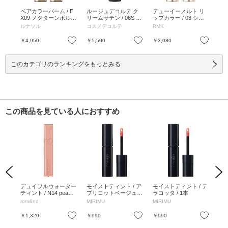
イジ
ベアカラーバーム / E
ルージュデコルテ ク
デューイーメルト リ
デ
ステ
X09 ノクターンボルド
リームサテン / 06S po
ップカラー / 03 シャ
ップ
 2.
ー / 3.5g / EX09 ノク
sh cat / 3.5g / 06S pos
イ ハート / 3.6g / レフ
ラ 
ルナソル
コスメデコルテ
RMK
RM
ディ
ターンボルドー / 3.5g
h cat / 3.5g
ィル / 03 シャイ ハー
ィル
ト / 3.6g
ン /
お気に入り
お気に入り
お気に入り
￥4,950
￥5,500
￥3,080
￥3
このカテゴリのランキングをもっとみる
この商品を見ている人におすすめ
Previous
Next
ター
デュイフルウォーター
モイストティント / ア
モイストティント / テ
ル
ティント / N14 peach
プリコットベージュ /
ラコッタ / 1本
ト 
mocha / 35g
1本
ル
rom&nd
MIRIMU
MIRIMU
Kir
お気に入り
お気に入り
お気に入り
￥1,320
￥990
￥990
￥6