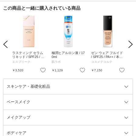
この商品と一緒に購入されている商品
Previous
Next
ルポ
ラスティング セラム
極潤ヒアルロン液 / 17
ゼン ウェア フルイド
ラ
入
リキッド / SPF25 / PA
0ml
/ SPF25 / PA++ / 本体 /
グ 
++ / BO-310 ベージュ
N34 / 30ml
021
エスプリーク
肌ラボ
コスメデコルテ
NA
オークル / 30g / 無香
料
お気に入り
お気に入り
お気に入り
￥3,520
￥1,129
￥7,150
￥7
スキンケア・基礎化粧品
ベースメイク
スキンケア・基礎化粧品全て
クレンジング
メイクアップ
洗顔料
ベースメイク全て
化粧水
化粧下地・コントロールカラー
ボディケア
美容液
BBクリーム
メイクアップ全て
乳液
CCクリーム
マスカラ・マスカラ下地