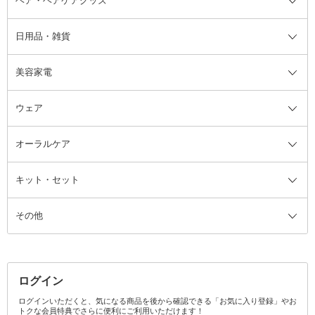
ヘア・ヘアケアグッズ
コットン・綿棒
ボディケアグッズ全て
あぶらとり紙
ボディ・バスグッズ
日用品・雑貨
洗顔グッズ
マッサージ・ボディケアグッズ
ヘア・ヘアケアグッズ全て
ビューラー
アイケアグッズ
ヘアブラシ
美容家電
ブラシ・チップ
かかと・角質ケアグッズ
ヘアゴム
日用品・雑貨全て
二重まぶた用アイテム
エクササイズ器具・グッズ
ヘアピン・ヘアクリップ
洗剤
ウェア
ツィザー・毛抜き
絆創膏
ヘアバンド
柔軟剤
美容家電全て
眉・鼻毛・甘皮はさみ
その他ボディケアグッズ
ヘアカーラー
サニタリー・生理用品
フェイスケア美容家電
ルームフレグランス・ディフュー
オーラルケア
カミソリ
ヘッドマッサージブラシ
ボディケア美容家電
ウェア全て
角栓抜き
その他ヘア・ヘアケアグッズ
エッセンシャルオイル
ヘアケアスタイリング美容家電
インナー
ザー
ファンデーション・パウダーケー
キット・セット
アロマキャンドル
その他美容家電
レッグウェア
オーラルケア全て
化粧ポーチ・メイクボックス
お香・インセンス
その他ウェア
歯磨き粉
ス
その他
ミラー・鏡
消臭剤・芳香剤
歯ブラシ
キット・セット全て
詰替容器・アトマイザー
ファブリックミスト
デンタルフロス
スキンケアキット
その他メイクアップ・ケアグッズ
マスク・ティッシュ
マウスウォッシュ・スプレー
ベースメイクキット
その他全て
その他日用品・雑貨
口臭清涼・ケア剤
メイクアップキット
その他
ログイン
その他オーラルケア
ボディケアキット
ヘアケアキット
ログインいただくと、気になる商品を後から確認できる「お気に入り登録」やお
トクな会員特典でさらに便利にご利用いただけます！