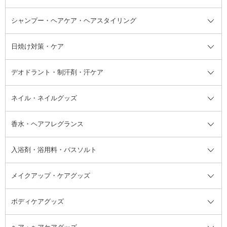
ボディソープ・ハンドソープ・石
シャンプー・ヘアケア・ヘアスタイリング
オールインワン化粧品
コンシーラー
まつげ美容液
ボディケア全て
フェイスクリーム
ファンデーション
つけまつげ
けん
シャンプー・ヘアケア・ヘアスタ
日焼け対策・ケア
フェイスオイル・バーム
フェイスパウダー
アイシャドウ
ボディケア
化粧液
その他ベースメイク
アイシャドウベース
ハンドケア
シャンプー・コンディショナー
イリング全て
デオドラント・制汗剤・汗ケア
ブースター・導入液
アイブロウ・眉マスカラ
レッグ・フットケア
洗い流さないトリートメント
日焼け対策・ケア全て
シートパック・マスク
アイライナー
ネック・デコルテケア
ヘアパック・ヘアマスク
日焼け止め
デオドラント・制汗剤・汗ケア全
ボディ用デオドラント・制汗剤・
ネイル・ネイルグッズ
洗い流すパック・マスク
チーク
バストケア
ヘアスタイリング剤
サンオイル・タンニング
アイクリーム・アイケア
口紅・リップグロス
ヒップケア
ヘアカラー・カラーリング
アフターサンケア
て
汗ケア
フット用デオドラント・制汗剤・
香水・ヘアフレグランス
リップクリーム・リップケア
ハイライト・シェーディング
ネイルケア
頭皮ケア・育毛剤
その他日焼け対策・UVケア
ネイル・ネイルグッズ全て
ゴマージュ・ピーリング
その他メイクアップ
ネイルケアグッズ
パーマ液
マニキュア
汗ケア
その他シャンプー・ヘアケア・ヘ
入浴剤・浴用料・バスソルト
顔用マッサージ料
脱毛・除毛ケア
ジェルネイル
香水・ヘアフレグランス全て
その他スキンケア
その他ボディケア
ネイルアートグッズ
香水
アスタイリング
メイクアップ・ケアグッズ
リムーバー・除光液
フレグランスミスト
入浴剤・浴用料・バスソルト全て
ヘアフレグランス
入浴剤・浴用料
ボディケアグッズ
その他香水・ヘアフレグランス
バスソルト
メイクアップ・ケアグッズ全て
パフ・スポンジ