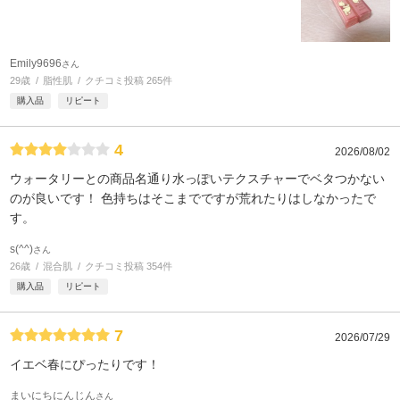
Emily9696
さん
29歳
脂性肌
クチコミ投稿 265件
購入品
リピート
4
2026/08/02
ウォータリーとの商品名通り水っぽいテクスチャーでベタつかない
のが良いです！ 色持ちはそこまでですが荒れたりはしなかったで
す。
s(^^)
さん
26歳
混合肌
クチコミ投稿 354件
購入品
リピート
7
2026/07/29
イエベ春にぴったりです！
まいにちにんじん
さん