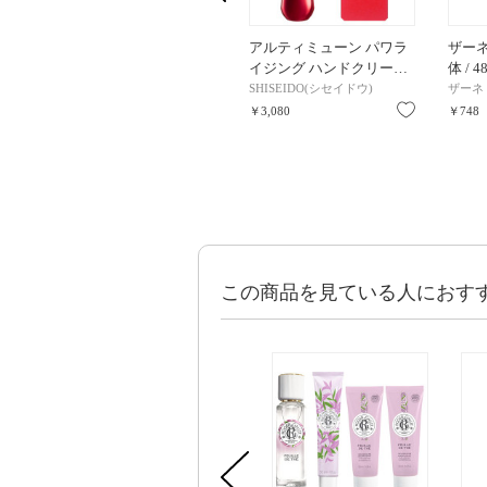
アルティミューン パワラ
ザーネク
イジング ハンドクリー…
体 / 4
SHISEIDO(シセイドウ)
ザーネ
お気に入り
￥3,080
￥748
この商品を見ている人におす