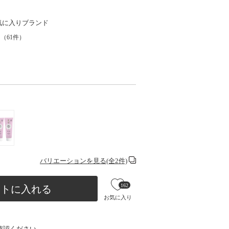
気に入りブランド
（
61
件）
バリエーションを見る(全2件)
162
ートに入れる
お気に入り
確認ください。