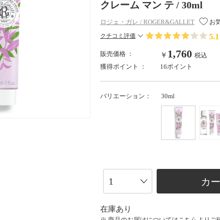
クレーム マン テ / 30ml
ロジェ・ガレ / ROGER&GALLET
お
5.1
クチコミ評価
1,760
販売価格 ：
￥
税込
獲得ポイント ：
16ポイント
バリエーション：
30ml
カ
在庫あり
※ 商品のお届けについては
こちら
よりご