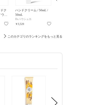
ンドク
ハンドクリーム / 50mL /
エクシア エターナル エン
ビュー
 / ウ…
50mL
ヴィ ハンド / 110g / 本…
リンクル
Dr.ハウシュカ
アルビオン
INFINIT
お気に入り
お気に入り
お気に入り
￥3,520
￥8,800
￥1,870
このカテゴリのランキングをもっと見る