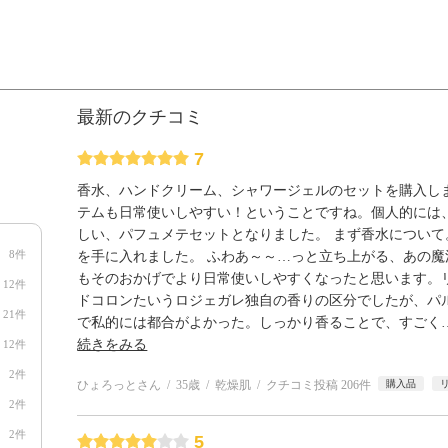
最新のクチコミ
7
香水、ハンドクリーム、シャワージェルのセットを購入し
テムも日常使いしやすい！ということですね。個人的には
しい、パフュメテセットとなりました。 まず香水について
8件
を手に入れました。 ふわあ～～…っと立ち上がる、あの
もそのおかげでより日常使いしやすくなったと思います。
12件
ドコロンたいうロジェガレ独自の香りの区分でしたが、パ
21件
で私的には都合がよかった。しっかり香ることで、すごく
続きをみる
12件
2件
ひょろっとさん
35歳
乾燥肌
クチコミ投稿 206件
購入品
2件
2件
5