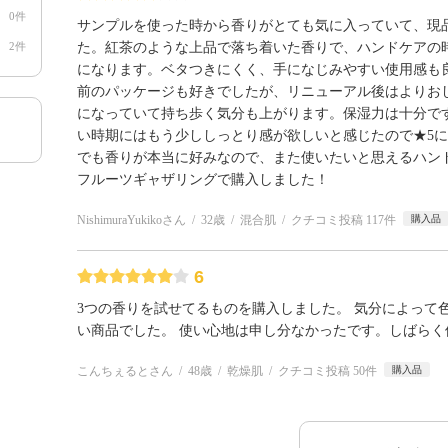
0件
サンプルを使った時から香りがとても気に入っていて、現
2件
た。紅茶のような上品で落ち着いた香りで、ハンドケアの
になります。ベタつきにくく、手になじみやすい使用感も
前のパッケージも好きでしたが、リニューアル後はよりお
になっていて持ち歩く気分も上がります。保湿力は十分で
い時期にはもう少ししっとり感が欲しいと感じたので★5
でも香りが本当に好みなので、また使いたいと思えるハン
フルーツギャザリングで購入しました！
NishimuraYukikoさん
32歳
混合肌
クチコミ投稿 117件
購入品
6
3つの香りを試せてるものを購入しました。 気分によって
い商品でした。 使い心地は申し分なかったです。しばらく
こんちぇるとさん
48歳
乾燥肌
クチコミ投稿 50件
購入品