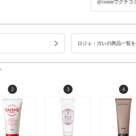
@cosmeでクチ
ロジェ・ガレの商品一覧を
グ
2
3
4