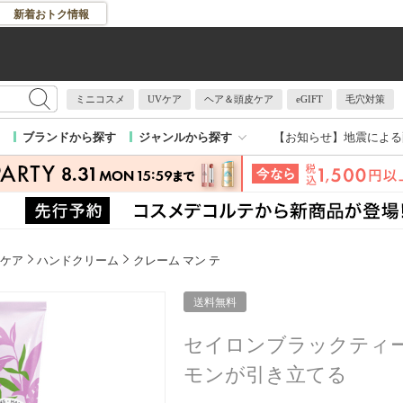
新着おトク情報
ミニコスメ
UVケア
ヘア＆頭皮ケア
eGIFT
毛穴対策
【お知らせ】
地震による
ブランドから探す
ジャンルから探す
ケア
ハンドクリーム
クレーム マン テ
送料無料
セイロンブラックティ
モンが引き立てる