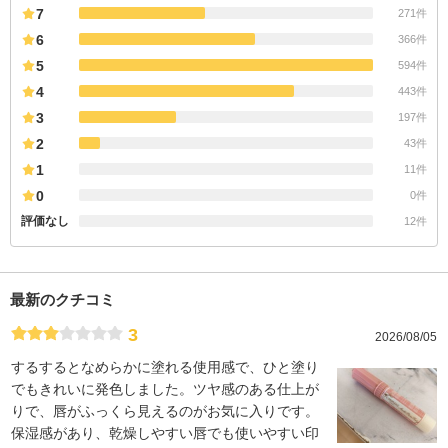
7
271件
6
366件
5
594件
4
443件
3
197件
2
43件
1
11件
0
0件
評価なし
12件
最新のクチコミ
3
2026/08/05
するするとなめらかに塗れる使用感で、ひと塗り
でもきれいに発色しました。ツヤ感のある仕上が
りで、唇がふっくら見えるのがお気に入りです。
保湿感があり、乾燥しやすい唇でも使いやすい印