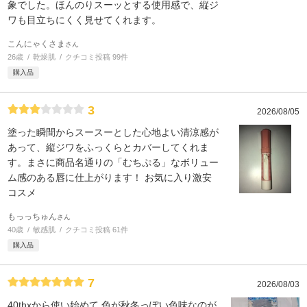
象でした。ほんのりスーッとする使用感で、縦ジ
ワも目立ちにくく見せてくれます。
こんにゃくさま
さん
26歳
乾燥肌
クチコミ投稿 99件
購入品
3
2026/08/05
塗った瞬間からスースーとした心地よい清涼感が
あって、縦ジワをふっくらとカバーしてくれま
す。まさに商品名通りの「むちぷる」なボリュー
ム感のある唇に仕上がります！ お気に入り激安
コスメ
もっっちゅん
さん
40歳
敏感肌
クチコミ投稿 61件
購入品
7
2026/08/03
40thxから使い始めて 色が秋冬っぽい色味なのが