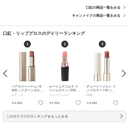
口紅の商品一覧をみる
キャンメイクの商品一覧をみる
口紅・リップグロスのデイリーランキング
1
2
3
Previous
Next
シア
ベアカラーバーム / E
ルージュデコルテ ク
デューイーメルト リ
コ
プス
X09 ノクターンボルド
リームサテン / 03S m
ップカラー / 03 シャ
ト 
 ハ
ー / 3.5g / EX09 ノク
y philosophy / 3.5g / 0
イ ハート / 3.6g / レフ
y R
ルナソル
コスメデコルテ
RMK
AD
 ブ
ターンボルドー / 3.5g
3S my philosophy / 3.5
ィル / 03 シャイ ハー
epp
 ノッ
g
ト / 3.6g
お気に入り
お気に入り
お気に入り
￥4,950
￥5,500
￥3,080
￥4
ャス
5g
このカテゴリのランキングをもっとみる