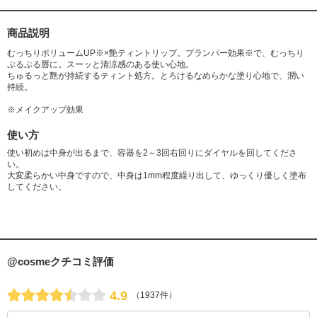
商品説明
むっちりボリュームUP※×艶ティントリップ。プランパー効果※で、むっちり
ぷるぷる唇に。スーッと清涼感のある使い心地。
ちゅるっと艶が持続するティント処方。とろけるなめらかな塗り心地で、潤い
持続。
※メイクアップ効果
使い方
使い初めは中身が出るまで、容器を2～3回右回りにダイヤルを回してくださ
い。
大変柔らかい中身ですので、中身は1mm程度繰り出して、ゆっくり優しく塗布
してください。
@cosmeクチコミ評価
4.9
（1937件）