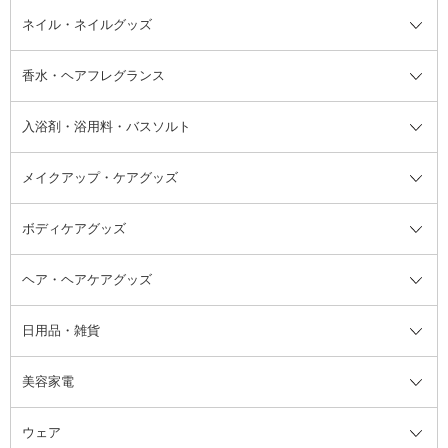
デオドラント・制汗剤・汗ケア全
ボディ用デオドラント・制汗剤・
ネイル・ネイルグッズ
洗い流すパック・マスク
チーク
バストケア
ヘアスタイリング剤
サンオイル・タンニング
アイクリーム・アイケア
口紅・リップグロス
ヒップケア
ヘアカラー・カラーリング
アフターサンケア
て
汗ケア
フット用デオドラント・制汗剤・
香水・ヘアフレグランス
リップクリーム・リップケア
ハイライト・シェーディング
ネイルケア
頭皮ケア・育毛剤
その他日焼け対策・UVケア
ネイル・ネイルグッズ全て
ゴマージュ・ピーリング
その他メイクアップ
ネイルケアグッズ
パーマ液
マニキュア
汗ケア
その他シャンプー・ヘアケア・ヘ
入浴剤・浴用料・バスソルト
顔用マッサージ料
脱毛・除毛ケア
ジェルネイル
香水・ヘアフレグランス全て
その他スキンケア
その他ボディケア
ネイルアートグッズ
香水
アスタイリング
メイクアップ・ケアグッズ
リムーバー・除光液
フレグランスミスト
入浴剤・浴用料・バスソルト全て
ヘアフレグランス
入浴剤・浴用料
ボディケアグッズ
その他香水・ヘアフレグランス
バスソルト
メイクアップ・ケアグッズ全て
パフ・スポンジ
ヘア・ヘアケアグッズ
コットン・綿棒
ボディケアグッズ全て
あぶらとり紙
ボディ・バスグッズ
日用品・雑貨
洗顔グッズ
マッサージ・ボディケアグッズ
ヘア・ヘアケアグッズ全て
ビューラー
アイケアグッズ
ヘアブラシ
美容家電
ブラシ・チップ
かかと・角質ケアグッズ
ヘアゴム
日用品・雑貨全て
二重まぶた用アイテム
エクササイズ器具・グッズ
ヘアピン・ヘアクリップ
洗剤
ウェア
ツィザー・毛抜き
絆創膏
ヘアバンド
柔軟剤
美容家電全て
眉・鼻毛・甘皮はさみ
その他ボディケアグッズ
ヘアカーラー
サニタリー・生理用品
フェイスケア美容家電