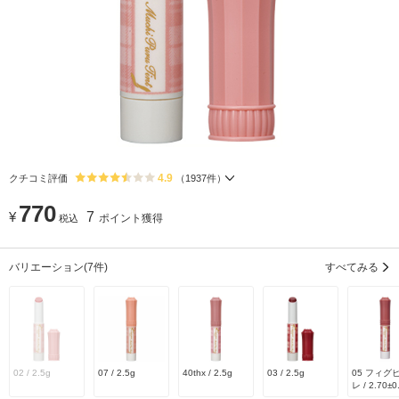
4.9
クチコミ評価
（
1937
件）
770
¥
7
ポイント獲得
税込
バリエーション
(7件)
すべてみる
02 / 2.5g
07 / 2.5g
40thx / 2.5g
03 / 2.5g
05 フィグ
レ / 2.70±0