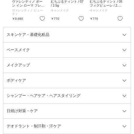
ック
ヴァレンティノ ボー
むちぷるティント / 07
むちぷるティント / 05
グ
ャイ
ン イン ローマ フレグ
/ 2.5g
フィグピューレ / 2.70
プ /
ランス ボディ シマー
±0.15g
ヴァレンティノ ビュー
キャンメイク
キャンメイク
キ
/ 125ml / フローラルウ
ティ
ッディ
お気に入り
お気に入り
お気に入り
￥9,680
￥770
￥770
￥1
スキンケア・基礎化粧品
ベースメイク
スキンケア・基礎化粧品全て
クレンジング
メイクアップ
洗顔料
ベースメイク全て
化粧水
化粧下地・コントロールカラー
ボディケア
美容液
BBクリーム
メイクアップ全て
乳液
CCクリーム
マスカラ・マスカラ下地
ボディソープ・ハンドソープ・石
シャンプー・ヘアケア・ヘアスタイリング
オールインワン化粧品
コンシーラー
まつげ美容液
ボディケア全て
フェイスクリーム
ファンデーション
つけまつげ
けん
シャンプー・ヘアケア・ヘアスタ
日焼け対策・ケア
フェイスオイル・バーム
フェイスパウダー
アイシャドウ
ボディケア
化粧液
その他ベースメイク
アイシャドウベース
ハンドケア
シャンプー・コンディショナー
イリング全て
デオドラント・制汗剤・汗ケア
ブースター・導入液
アイブロウ・眉マスカラ
レッグ・フットケア
洗い流さないトリートメント
日焼け対策・ケア全て
シートパック・マスク
アイライナー
ネック・デコルテケア
ヘアパック・ヘアマスク
日焼け止め