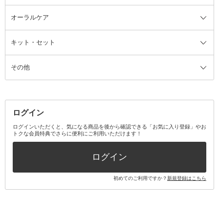
ルームフレグランス・ディフュー
オーラルケア
カミソリ
ヘッドマッサージブラシ
ボディケア美容家電
ウェア全て
角栓抜き
その他ヘア・ヘアケアグッズ
エッセンシャルオイル
ヘアケアスタイリング美容家電
インナー
ザー
ファンデーション・パウダーケー
キット・セット
アロマキャンドル
その他美容家電
レッグウェア
オーラルケア全て
化粧ポーチ・メイクボックス
お香・インセンス
その他ウェア
歯磨き粉
ス
その他
ミラー・鏡
消臭剤・芳香剤
歯ブラシ
キット・セット全て
詰替容器・アトマイザー
ファブリックミスト
デンタルフロス
スキンケアキット
その他メイクアップ・ケアグッズ
マスク・ティッシュ
マウスウォッシュ・スプレー
ベースメイクキット
その他全て
その他日用品・雑貨
口臭清涼・ケア剤
メイクアップキット
その他
ログイン
その他オーラルケア
ボディケアキット
ヘアケアキット
ログインいただくと、気になる商品を後から確認できる「お気に入り登録」やお
トクな会員特典でさらに便利にご利用いただけます！
その他キット・セット
ログイン
初めてのご利用ですか？
新規登録はこちら