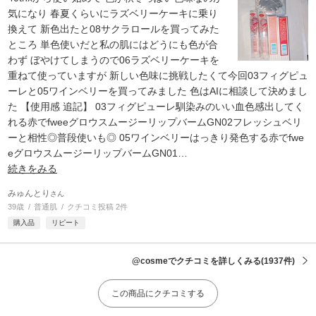
気になり 春夏くらいにラズベリーケーキに乗り
換えて 新色出たと08サクラロールを買ってみた
ところ 単色使いだと私の肌にはどうにも色が合
わず ぼやけてしまうので06ラズベリーケーキを
重ねて使っていますが 新しい色味に挑戦したくて今回03フィグピュ
ーレと05ワインベリーを買ってみました 色はAIに相談して決めまし
た 【使用感 追記】 03フィグピューレ馴染みのいい血色感出してく
れる赤でfweeグロウスムージーリップバームGN02フレッシュベリ
ーと相性◎普段使いも◎ 05ワインベリーはっきり発色する赤でfwe
eグロウスムージーリップバームGN01
…
続きをみる
みゅんとり
さん
39歳
普通肌
クチコミ投稿 2件
購入品
リピート
@cosmeでクチコミを詳しくみる
(1937件)
この商品にクチコミする