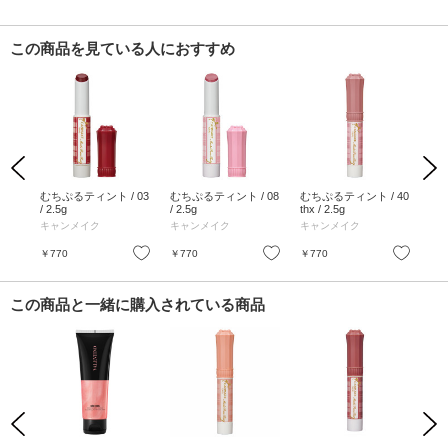
この商品を見ている人におすすめ
Previous
Next
グリ
むちぷるティント / 03
むちぷるティント / 08
むちぷるティント / 40
むち
スム
/ 2.5g
/ 2.5g
thx / 2.5g
/ 2.
ック
キャンメイク
キャンメイク
キャンメイク
キ
お気に入り
お気に入り
お気に入り
￥770
￥770
￥770
￥7
この商品と一緒に購入されている商品
Previous
Next