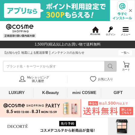
ログイン
メニュー
@
c
1,500円(税込)以上のお買い物で送料無料
o
s
【お知らせ】
地震による配送影響
メンテナンスのお知らせ
一覧へ
m
e
ブランド名・キーワードから探す
カート
Myショッピング
お気に入り
購入履歴
LUXURY
K-Beauty
mini COSME
GIFT