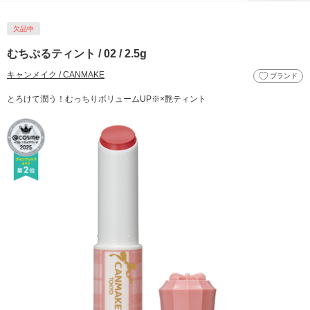
欠品中
むちぷるティント / 02 / 2.5g
キャンメイク / CANMAKE
ブランド
とろけて潤う！むっちりボリュームUP※×艶ティント