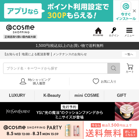
ログイン
メニュー
@
c
1,500円(税込)以上のお買い物で送料無料
o
s
【お知らせ】
地震による配送影響
メンテナンスのお知らせ
一覧へ
m
e
ブランド名・キーワードから探す
カート
Myショッピング
お気に入り
購入履歴
LUXURY
K-Beauty
mini COSME
GIFT