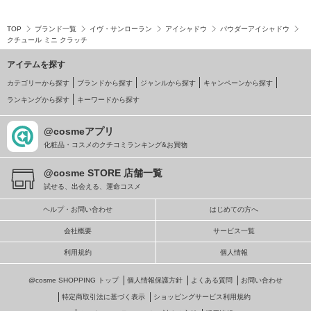
TOP
ブランド一覧
イヴ・サンローラン
アイシャドウ
パウダーアイシャドウ
クチュール ミニ クラッチ
アイテムを探す
カテゴリーから探す
ブランドから探す
ジャンルから探す
キャンペーンから探す
ランキングから探す
キーワードから探す
@cosmeアプリ
化粧品・コスメのクチコミランキング&お買物
@cosme STORE 店舗一覧
試せる、出会える、運命コスメ
ヘルプ・お問い合わせ
はじめての方へ
会社概要
サービス一覧
利用規約
個人情報
@cosme SHOPPING トップ
個人情報保護方針
よくある質問
お問い合わせ
特定商取引法に基づく表示
ショッピングサービス利用規約