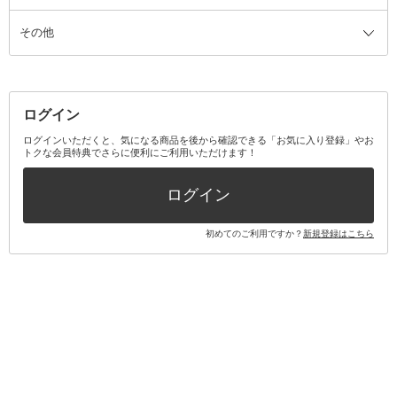
その他
ミラー・鏡
消臭剤・芳香剤
歯ブラシ
キット・セット全て
詰替容器・アトマイザー
ファブリックミスト
デンタルフロス
スキンケアキット
その他メイクアップ・ケアグッズ
マスク・ティッシュ
マウスウォッシュ・スプレー
ベースメイクキット
その他全て
その他日用品・雑貨
口臭清涼・ケア剤
メイクアップキット
その他
ログイン
その他オーラルケア
ボディケアキット
ヘアケアキット
ログインいただくと、気になる商品を後から確認できる「お気に入り登録」やお
トクな会員特典でさらに便利にご利用いただけます！
その他キット・セット
ログイン
初めてのご利用ですか？
新規登録はこちら