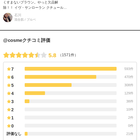
くすまないブラウン。やっと欠品解
除！！ イヴ・サンローラン クチュールミ
ニクラッチ No.100 ブラウンがなんとな
石川
く似合わない、、 肌が
混合肌 / ブルベ
@cosmeクチコミ評価
5.8
（1571件）
7
593件
6
470件
5
308件
4
129件
3
38件
2
10件
1
2件
0
0件
評価なし
21件