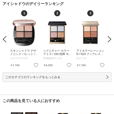
アイシャドウのデイリーランキング
1
2
3
Previous
Next
ョン
スキンシャドウ デザ
シグニチャー カラー
アイカラーレーション
ク
/ 7g
イニング パレット / 1
アイズ / 156 煌満 -KIR
N / N24 フィアレスグ
ッチ
1 prism chocolate / 5g
AMEKIMITASHI / 6.2g
ロウ / 7g / N24 フィア
ク 
コスメデコルテ
SUQQU(スック)
ルナソル
イ
/ 11 prism chocolate /
/ 本体/限定品 / 156 煌
レスグロウ / 7g
体 
5g
満 -KIRAMEKIMITASH
ミラ
お気に入り
お気に入り
お気に入り
￥7,700
￥8,250
￥7,700
￥1
I / 6.2g
このカテゴリのランキングをもっとみる
この商品を見ている人におすすめ