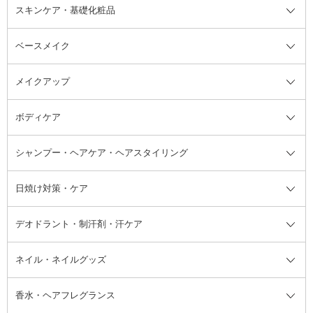
スキンケア・基礎化粧品
ベースメイク
スキンケア・基礎化粧品全て
クレンジング
メイクアップ
洗顔料
ベースメイク全て
化粧水
化粧下地・コントロールカラー
ボディケア
美容液
BBクリーム
メイクアップ全て
乳液
CCクリーム
マスカラ・マスカラ下地
ボディソープ・ハンドソープ・石
シャンプー・ヘアケア・ヘアスタイリング
オールインワン化粧品
コンシーラー
まつげ美容液
ボディケア全て
フェイスクリーム
ファンデーション
つけまつげ
けん
シャンプー・ヘアケア・ヘアスタ
日焼け対策・ケア
フェイスオイル・バーム
フェイスパウダー
アイシャドウ
ボディケア
化粧液
その他ベースメイク
アイシャドウベース
ハンドケア
シャンプー・コンディショナー
イリング全て
デオドラント・制汗剤・汗ケア
ブースター・導入液
アイブロウ・眉マスカラ
レッグ・フットケア
洗い流さないトリートメント
日焼け対策・ケア全て
シートパック・マスク
アイライナー
ネック・デコルテケア
ヘアパック・ヘアマスク
日焼け止め
デオドラント・制汗剤・汗ケア全
ボディ用デオドラント・制汗剤・
ネイル・ネイルグッズ
洗い流すパック・マスク
チーク
バストケア
ヘアスタイリング剤
サンオイル・タンニング
アイクリーム・アイケア
口紅・リップグロス
ヒップケア
ヘアカラー・カラーリング
アフターサンケア
て
汗ケア
フット用デオドラント・制汗剤・
香水・ヘアフレグランス
リップクリーム・リップケア
ハイライト・シェーディング
ネイルケア
頭皮ケア・育毛剤
その他日焼け対策・UVケア
ネイル・ネイルグッズ全て
ゴマージュ・ピーリング
その他メイクアップ
ネイルケアグッズ
パーマ液
マニキュア
汗ケア