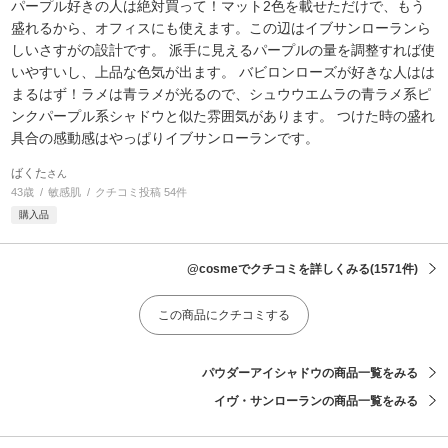
パープル好きの人は絶対買って！マット2色を載せただけで、もう
盛れるから、オフィスにも使えます。この辺はイブサンローランら
しいさすがの設計です。 派手に見えるパープルの量を調整すれば使
いやすいし、上品な色気が出ます。 バビロンローズが好きな人はは
まるはず！ラメは青ラメが光るので、シュウウエムラの青ラメ系ピ
ンクパープル系シャドウと似た雰囲気があります。 つけた時の盛れ
具合の感動感はやっぱりイブサンローランです。
ばくた
さん
43歳
敏感肌
クチコミ投稿 54件
購入品
@cosmeでクチコミを詳しくみる
(1571件)
この商品にクチコミする
パウダーアイシャドウの商品一覧をみる
イヴ・サンローランの商品一覧をみる