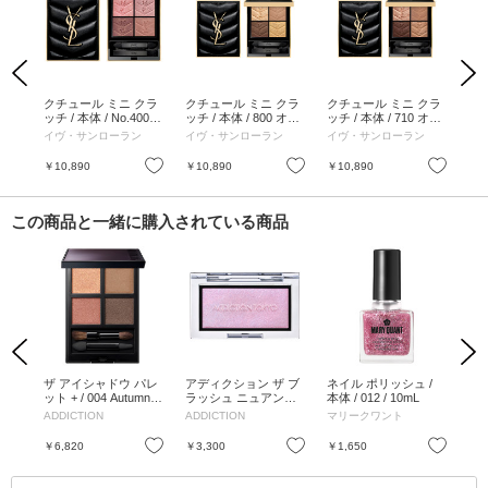
Previous
Next
クラ
クチュール ミニ クラ
クチュール ミニ クラ
クチュール ミニ クラ
ク
 エキ
ッチ / 本体 / No.400
ッチ / 本体 / 800 オー
ッチ / 本体 / 710 オー
ッチ
 /
バビロン ローズ
バー ドゥレ / 4g
バー ブラン / 4g
バー
イヴ・サンローラン
イヴ・サンローラン
イヴ・サンローラン
イ
お気に入り
お気に入り
お気に入り
￥10,890
￥10,890
￥10,890
￥1
この商品と一緒に購入されている商品
Previous
Next
ョン
ザ アイシャドウ パレ
アディクション ザ ブ
ネイル ポリッシュ /
ハ
/ シ
ット + / 004 Autumn R
ラッシュ ニュアンサ
本体 / 012 / 10mL
シ
ハレ
unway / 6g
ー / 005N Aurora Veil
ズテ
ADDICTION
ADDICTION
マリークワント
SA
げピ
お気に入り
お気に入り
お気に入り
￥6,820
￥3,300
￥1,650
￥3