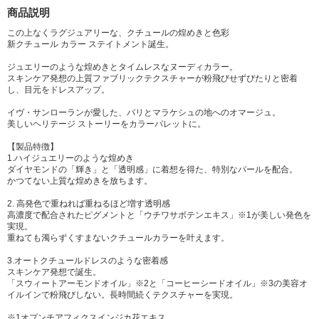
商品説明
この上なくラグジュアリーな、クチュールの煌めきと色彩
新クチュール カラー ステイトメント誕生。
ジュエリーのような煌めきとタイムレスなヌーディカラー。
スキンケア発想の上質ファブリックテクスチャーが粉飛びせずぴたりと密着
し、目元をドレスアップ。
イヴ・サンローランが愛した、パリとマラケシュの地へのオマージュ。
美しいヘリテージ ストーリーをカラーパレットに。
【製品特徴】
1.ハイジュエリーのような煌めき
ダイヤモンドの「輝き」と「透明感」に着想を得た、特別なパールを配合。
かつてない上質な煌めきを放ちます。
2. 高発色で重ねれば重ねるほど増す透明感
高濃度で配合されたピグメントと「ウチワサボテンエキス」※1が美しい発色を
実現。
重ねても濁らずくすまないクチュールカラーを叶えます。
3.オートクチュールドレスのような密着感
スキンケア発想で誕生。
「スウィートアーモンドオイル」※2と「コーヒーシードオイル」※3の美容オ
イルインで粉飛びしない。長時間続くテクスチャーを実現。
※1オプンチアフィクスインジカ花エキス