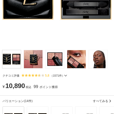
5.8
クチコミ評価
（
1571
件）
10,890
¥
99
ポイント獲得
税込
バリエーション
(14件)
すべてみる