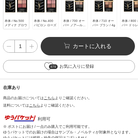
本体 / No.500
本体 / No.400
本体 / 700 オー
本体 / 710 オー
本体 / 800
メディナ グロウ
バビロン ローズ
バー ノア―ル /
バー ブラン / 4g
バー ドゥレ 
4g
カートに入れる
お気に入りに登録
879
在庫あり
商品のお届けについては
こちら
よりご確認ください。
送料については
こちら
よりご確認ください。
利用可
※ ポストにお届け / 一点のみ購入でご利用可能です。
ゆうパケットでのお届けの場合はサンプル・ノベルティが対象外となります。
ゆうパケットには破損・紛失の保証はございません。