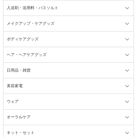
その他シャンプー・ヘアケア・ヘ
入浴剤・浴用料・バスソルト
顔用マッサージ料
脱毛・除毛ケア
ジェルネイル
香水・ヘアフレグランス全て
その他スキンケア
その他ボディケア
ネイルアートグッズ
香水
アスタイリング
メイクアップ・ケアグッズ
リムーバー・除光液
フレグランスミスト
入浴剤・浴用料・バスソルト全て
ヘアフレグランス
入浴剤・浴用料
ボディケアグッズ
その他香水・ヘアフレグランス
バスソルト
メイクアップ・ケアグッズ全て
パフ・スポンジ
ヘア・ヘアケアグッズ
コットン・綿棒
ボディケアグッズ全て
あぶらとり紙
ボディ・バスグッズ
日用品・雑貨
洗顔グッズ
マッサージ・ボディケアグッズ
ヘア・ヘアケアグッズ全て
ビューラー
アイケアグッズ
ヘアブラシ
美容家電
ブラシ・チップ
かかと・角質ケアグッズ
ヘアゴム
日用品・雑貨全て
二重まぶた用アイテム
エクササイズ器具・グッズ
ヘアピン・ヘアクリップ
洗剤
ウェア
ツィザー・毛抜き
絆創膏
ヘアバンド
柔軟剤
美容家電全て
眉・鼻毛・甘皮はさみ
その他ボディケアグッズ
ヘアカーラー
サニタリー・生理用品
フェイスケア美容家電
ルームフレグランス・ディフュー
オーラルケア
カミソリ
ヘッドマッサージブラシ
ボディケア美容家電
ウェア全て
角栓抜き
その他ヘア・ヘアケアグッズ
エッセンシャルオイル
ヘアケアスタイリング美容家電
インナー
ザー
ファンデーション・パウダーケー
キット・セット
アロマキャンドル
その他美容家電
レッグウェア
オーラルケア全て
化粧ポーチ・メイクボックス
お香・インセンス
その他ウェア
歯磨き粉
ス