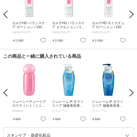
Previous
Next
チュ
カルテHD バランスケ
カルテHD バランスケ
カルテHD モイスチュ
カ
フォ
ア ローション / 150m
ア エマルジョン / 120
ア ローション / 150m
ア
 13
L / 無香料
mL / 無香料
L / 無香料
HD
Carte(カルテ)
Carte(カルテ)
Carte(カルテ)
Ca
乳
セッ
お気に入り
お気に入り
お気に入り
￥2,090
￥2,090
￥2,090
￥3
L、
この商品と一緒に購入されている商品
Previous
Next
 セ
ジューシーデューイグ
ジュレーム iP タラソ
ジュレーム iP タラソ
フ
 E
ロウティント / ミニ /
リペア 補修美容液ト
リペア 補修美容液シ
レ
#11 ピンクペタル / 1.
リートメント(モイス
ャンプー(モイスト&ス
ープ
dasique
ジュレーム
ジュレーム
パ
5g
ト&スムース) / 本体 /
ムース) / 本体 / 480ml
g
480ml / シトラスホワ
/ シトラスホワイトフ
お気に入り
お気に入り
お気に入り
￥990
￥968
￥968
￥2
イトフローラル
ローラル
スキンケア・基礎化粧品