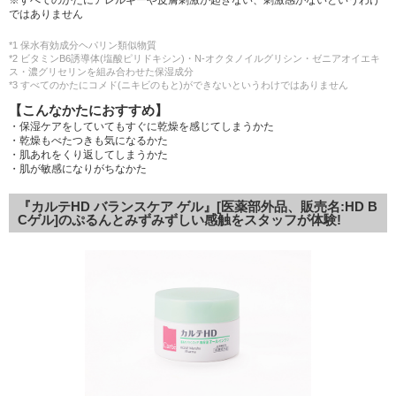
ではありません
*1 保水有効成分ヘパリン類似物質
*2 ビタミンB6誘導体(塩酸ピリドキシン)・N-オクタノイルグリシン・ゼニアオイエキ
ス・濃グリセリンを組み合わせた保湿成分
*3 すべてのかたにコメド(ニキビのもと)ができないというわけではありません
【こんなかたにおすすめ】
・保湿ケアをしていてもすぐに乾燥を感じてしまうかた
・乾燥もべたつきも気になるかた
・肌あれをくり返してしまうかた
・肌が敏感になりがちなかた
『カルテHD バランスケア ゲル』[医薬部外品、販売名:HD B
Cゲル]のぷるんとみずみずしい感触をスタッフが体験!