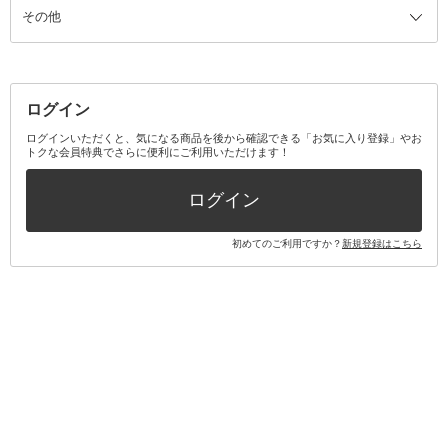
その他
ミラー・鏡
消臭剤・芳香剤
歯ブラシ
キット・セット全て
詰替容器・アトマイザー
ファブリックミスト
デンタルフロス
スキンケアキット
その他メイクアップ・ケアグッズ
マスク・ティッシュ
マウスウォッシュ・スプレー
ベースメイクキット
その他全て
その他日用品・雑貨
口臭清涼・ケア剤
メイクアップキット
その他
ログイン
その他オーラルケア
ボディケアキット
ヘアケアキット
ログインいただくと、気になる商品を後から確認できる「お気に入り登録」やお
トクな会員特典でさらに便利にご利用いただけます！
その他キット・セット
ログイン
初めてのご利用ですか？
新規登録はこちら