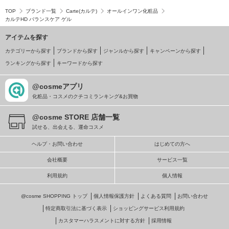
TOP
ブランド一覧
Carte(カルテ)
オールインワン化粧品
カルテHD バランスケア ゲル
アイテムを探す
カテゴリーから探す
ブランドから探す
ジャンルから探す
キャンペーンから探す
ランキングから探す
キーワードから探す
@cosmeアプリ
化粧品・コスメのクチコミランキング&お買物
@cosme STORE 店舗一覧
試せる、出会える、運命コスメ
ヘルプ・お問い合わせ
はじめての方へ
会社概要
サービス一覧
利用規約
個人情報
@cosme SHOPPING トップ
個人情報保護方針
よくある質問
お問い合わせ
特定商取引法に基づく表示
ショッピングサービス利用規約
カスタマーハラスメントに対する方針
採用情報