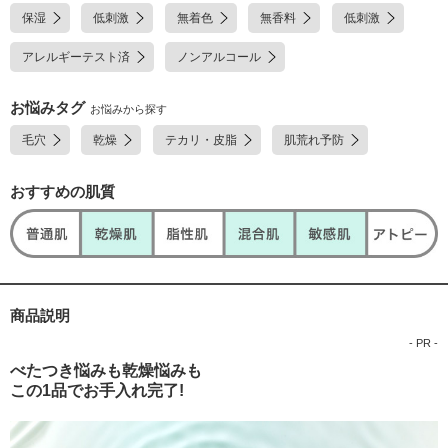
二ナトリウム、カルボキシビニルポリマー、キサンタンガム、グリセリル-
保湿
低刺激
無着色
無香料
低刺激
N-(2-メタクリロイルオキシエチル)カルバメート・メタクリル酸ステアリ
ル共重合体、グリセリルグルコシド液、グリセリン脂肪酸エステル、セト
アレルギーテスト済
ノンアルコール
ステアリルアルコール、ソルビトール発酵多糖液、フィトステロール、ベ
ヘニルアルコール、ポリオキシエチレン・メチルポリシロキサン共重合
体、ポリオキシエチレン硬化ヒマシ油、モノステアリン酸ポリエチレング
お悩みタグ
お悩みから探す
リコール、モノパルミチン酸ソルビタン、架橋型メチルポリシロキサン、
毛穴
乾燥
テカリ・皮脂
肌荒れ予防
水酸化ナトリウム、流動パラフィン、フェノキシエタノール、メチルパラ
ベン※;有効成分 無印;その他の成分
おすすめの肌質
商品説明
- PR -
べたつき悩みも乾燥悩みも
この1品でお手入れ完了!