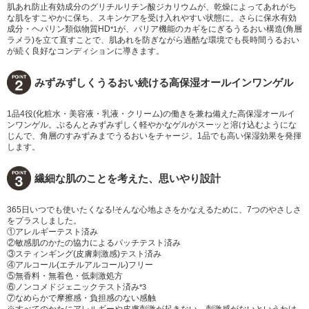
肌あれ防止有効成分のグリチルリチン酸ジカリウムが、乾燥によってあれがち
な肌をすこやかに保ち、スキンケアを受け入れやすい状態に。さらに保水有効
成分・ヘパリン類似物質HD
が、バリア機能のカギをにぎるうるおい構造(角層
*1
ラメラ)を立て直すことで、肌あれを防ぎながら過酷な環境でも長時間うるおい
が続く良好なコンディションに導きます。
みずみずしくうるおい続ける高保湿オールインワンゲル
1品4役(化粧水・美容液・乳液・クリーム)の働きを兼ね備えた高保湿オールイ
ンワンゲル。ぷるんとみずみずしく軽やかなゲルがスーッと溶け込むようにな
じんで、角層のすみずみまでうるおいをチャージ。1品でも高い保湿効果を発揮
します。
繊細な肌のことを考えた、思いやり設計
365日いつでも使いたくなる!そんな心地よさをかなえるために、7つのやさしさ
をプラスしました。
①アレルギーテスト済み
②敏感肌のかたの協力によるパッチテスト済み
③スティンギング(皮膚刺激感)テスト済み
④アルコール(エチルアルコール)フリー
⑤無香料・無着色・低刺激処方
⑥ノンコメドジェニックテスト済み
*3
⑦なめらかで摩擦感・負担感のない感触
※すべてのかたにアレルギーや皮膚刺激が起きない、刺激感がないというわけ