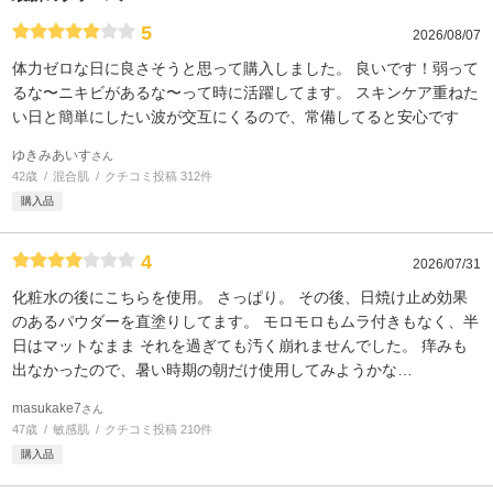
5
2026/08/07
体力ゼロな日に良さそうと思って購入しました。 良いです！弱って
るな〜ニキビがあるな〜って時に活躍してます。 スキンケア重ねた
い日と簡単にしたい波が交互にくるので、常備してると安心です
ゆきみあいす
さん
42歳
混合肌
クチコミ投稿 312件
購入品
4
2026/07/31
化粧水の後にこちらを使用。 さっぱり。 その後、日焼け止め効果
のあるパウダーを直塗りしてます。 モロモロもムラ付きもなく、半
日はマットなまま それを過ぎても汚く崩れませんでした。 痒みも
出なかったので、暑い時期の朝だけ使用してみようかな…
masukake7
さん
47歳
敏感肌
クチコミ投稿 210件
購入品