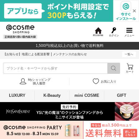
ログイン
メニュー
@
c
1,500円(税込)以上のお買い物で送料無料
o
s
【お知らせ】
地震による配送影響
メンテナンスのお知らせ
一覧へ
m
e
ブランド名・キーワードから探す
カート
Myショッピング
お気に入り
購入履歴
LUXURY
K-Beauty
mini COSME
GIFT