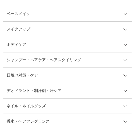
ベースメイク
スキンケア・基礎化粧品全て
クレンジング
メイクアップ
洗顔料
ベースメイク全て
化粧水
化粧下地・コントロールカラー
ボディケア
美容液
BBクリーム
メイクアップ全て
乳液
CCクリーム
マスカラ・マスカラ下地
ボディソープ・ハンドソープ・石
シャンプー・ヘアケア・ヘアスタイリング
オールインワン化粧品
コンシーラー
まつげ美容液
ボディケア全て
フェイスクリーム
ファンデーション
つけまつげ
けん
シャンプー・ヘアケア・ヘアスタ
日焼け対策・ケア
フェイスオイル・バーム
フェイスパウダー
アイシャドウ
ボディケア
化粧液
その他ベースメイク
アイシャドウベース
ハンドケア
シャンプー・コンディショナー
イリング全て
デオドラント・制汗剤・汗ケア
ブースター・導入液
アイブロウ・眉マスカラ
レッグ・フットケア
洗い流さないトリートメント
日焼け対策・ケア全て
シートパック・マスク
アイライナー
ネック・デコルテケア
ヘアパック・ヘアマスク
日焼け止め
デオドラント・制汗剤・汗ケア全
ボディ用デオドラント・制汗剤・
ネイル・ネイルグッズ
洗い流すパック・マスク
チーク
バストケア
ヘアスタイリング剤
サンオイル・タンニング
アイクリーム・アイケア
口紅・リップグロス
ヒップケア
ヘアカラー・カラーリング
アフターサンケア
て
汗ケア
フット用デオドラント・制汗剤・
香水・ヘアフレグランス
リップクリーム・リップケア
ハイライト・シェーディング
ネイルケア
頭皮ケア・育毛剤
その他日焼け対策・UVケア
ネイル・ネイルグッズ全て
ゴマージュ・ピーリング
その他メイクアップ
ネイルケアグッズ
パーマ液
マニキュア
汗ケア
その他シャンプー・ヘアケア・ヘ