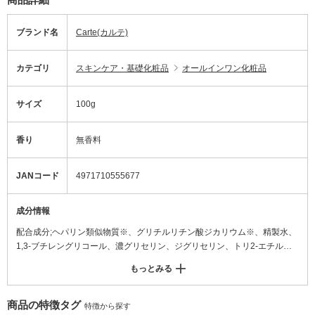
ブランド名
Carte(カルテ)
カテゴリ
スキンケア・基礎化粧品
オールインワン化粧品
サイズ
100g
香り
無香料
JANコード
4971710555677
成分情報
配合成分;ヘパリン類似物質※、グリチルリチン酸ジカリウム※、精製水、
1,3-ブチレングリコール、濃グリセリン、ジグリセリン、トリ2-エチルヘ
キサン酸グリセリル、メチルポリシロキサン、L-セリン、L-テアニン、N-
もっとみる
アセチル-L-ヒドロキシプロリン、N-オクタノイルグリシン、dl-α-トコフェ
ロール、d-δ-トコフェロール、ゼニアオイエキス、塩酸ピリドキシン、ア
クリル酸・メタクリル酸アルキル共重合体、イソステアリン酸、エデト酸
商品の特徴タグ
特徴から探す