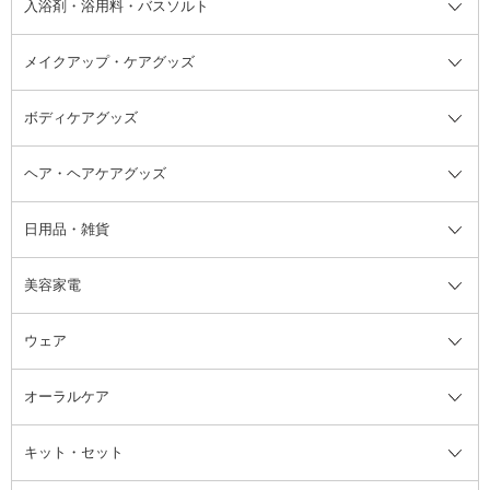
入浴剤・浴用料・バスソルト
顔用マッサージ料
脱毛・除毛ケア
ジェルネイル
香水・ヘアフレグランス全て
その他スキンケア
その他ボディケア
ネイルアートグッズ
香水
アスタイリング
メイクアップ・ケアグッズ
リムーバー・除光液
フレグランスミスト
入浴剤・浴用料・バスソルト全て
ヘアフレグランス
入浴剤・浴用料
ボディケアグッズ
その他香水・ヘアフレグランス
バスソルト
メイクアップ・ケアグッズ全て
パフ・スポンジ
ヘア・ヘアケアグッズ
コットン・綿棒
ボディケアグッズ全て
あぶらとり紙
ボディ・バスグッズ
日用品・雑貨
洗顔グッズ
マッサージ・ボディケアグッズ
ヘア・ヘアケアグッズ全て
ビューラー
アイケアグッズ
ヘアブラシ
美容家電
ブラシ・チップ
かかと・角質ケアグッズ
ヘアゴム
日用品・雑貨全て
二重まぶた用アイテム
エクササイズ器具・グッズ
ヘアピン・ヘアクリップ
洗剤
ウェア
ツィザー・毛抜き
絆創膏
ヘアバンド
柔軟剤
美容家電全て
眉・鼻毛・甘皮はさみ
その他ボディケアグッズ
ヘアカーラー
サニタリー・生理用品
フェイスケア美容家電
ルームフレグランス・ディフュー
オーラルケア
カミソリ
ヘッドマッサージブラシ
ボディケア美容家電
ウェア全て
角栓抜き
その他ヘア・ヘアケアグッズ
エッセンシャルオイル
ヘアケアスタイリング美容家電
インナー
ザー
ファンデーション・パウダーケー
キット・セット
アロマキャンドル
その他美容家電
レッグウェア
オーラルケア全て
化粧ポーチ・メイクボックス
お香・インセンス
その他ウェア
歯磨き粉
ス