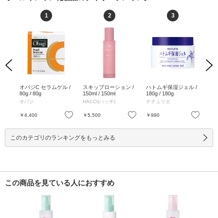
1
2
3
Previous
Next
ジェ
オバジC セラムゲル /
スキップローション /
ハトムギ保湿ジェル /
ア
00
80g / 80g
150ml / 150ml
180g / 180g
ー 
ィル
ド
オバジ
HACCI(ハッチ)
ナチュリエ
ア
お気に入り
お気に入り
お気に入り
￥4,400
￥5,500
￥990
￥4
このカテゴリのランキングをもっとみる
この商品を見ている人におすすめ