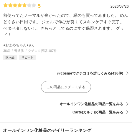
5
2026/07/26
前使ってたノーマルが良かったので、緑のも買ってみました。 めん
どくさい日用です。 ジェルで伸びが良くてスキンケアすぐ完了。
ベタベタしないし、さらっとしてるのにすぐ保湿されます。 グッ
ド！
●おまめちゃん●
さん
36歳
普通肌
クチコミ投稿 107件
購入品
リピート
@cosmeでクチコミを詳しくみる
(436件)
この商品にクチコミする
オールインワン化粧品の商品一覧をみる
Carte(カルテ)の商品一覧をみる
オールインワン化粧品のデイリーランキング