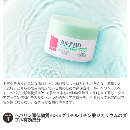
毛穴やテカリが気になるけれど、洗顔後はつっぱりがち。そんな「乾燥」と
「皮脂」どちらの悩みも抱えている肌のための高保湿オールインワンゲルで
す。ヘパリン類似物質HD
で肌のうるおい構造(角層ラメラ)を立て直し、クリ
*1
アアップCPX
がテカリやべたつき悩みにアプローチ。うるおって毛穴の目立
*2
ちが気にならない、なめらかな肌に導きます。
ヘパリン類似物質HD
×グリチルリチン酸ジカリウムのダ
*1
ブル有効成分