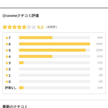
@cosmeクチコミ評価
5.2
（436件）
7
69件
6
140件
5
133件
4
67件
3
13件
2
0件
1
4件
0
0件
評価なし
10件
最新のクチコミ