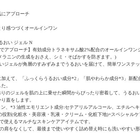
気にアプローチ
とり感つづくオールインワン
るおい ジェル N
プでアプローチ】有効成分トラネキサム酸2%配合のオールインワン
 メラニンの生成をおさえ、シミ・そばかすを防ぎます。)
しいジェルが角層のすみずみまでうるおいを届けて、簡単ワンステ
加えて、「ふっくらうるおい成分*2」「肌やわらか成分*3」新
した。
ぷりのジェルを肌の上に乗せた瞬間からぴったり密着して、うるお
かり蓋をします。
セリン、*3 油性エモリエント成分:セテアリルアルコール、エチルヘキ
の役割(化粧水・美容液・乳液・クリーム・化粧下地)+スペシャルケ
面で使えるマルチなスキンケアアイテムです。
器の肩をなくして、最後まで使いやすく詰め替え時にも洗いやすい