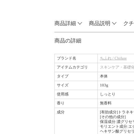
商品詳細
商品説明
クチ
商品の詳細
ブランド名
ちふれ / Chifure
アイテムカテゴリ
スキンケア・基礎
タイプ
本体
サイズ
103g
使用感
しっとり
香り
無香料
成分
[有効成分]トラネキ
[その他の成分]
保湿成分:濃グリセリ
モリエント成分:エチ
ヘキサン酸グリセリル