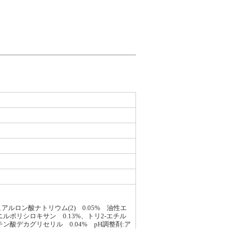
ヒアルロン酸ナトリウム(2) 0.05% 油性エ
ルポリシロキサン 0.13%、トリ2-エチル
ン酸デカグリセリル 0.04% pH調整剤:ア