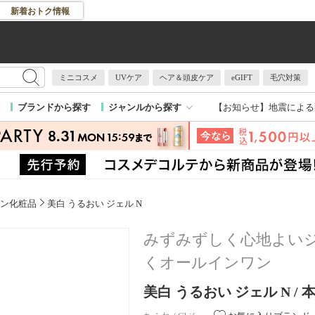
新着おトク情報
ミニコスメ
UVケア
ヘア＆頭皮ケア
eGIFT
毛穴対策
【お知らせ】
地震による
ブランドから探す
ジャンルから探す
ン化粧品
美白 うるおい ジェル N
みずみずしく心地よい
くオールインワン
美白 うるおい ジェル N / 本体