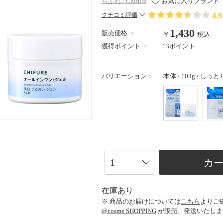
ちふれ / Chifure
お気に入りブランド
4.9
クチコミ評価
1,430
販売価格 ：
￥
税込
獲得ポイント ：
13ポイント
バリエーション：
本体 / 103g / しっと
カ
在庫あり
※ 商品のお届けについては
こちら
よりご
@cosme SHOPPING
が販売、発送いたしま