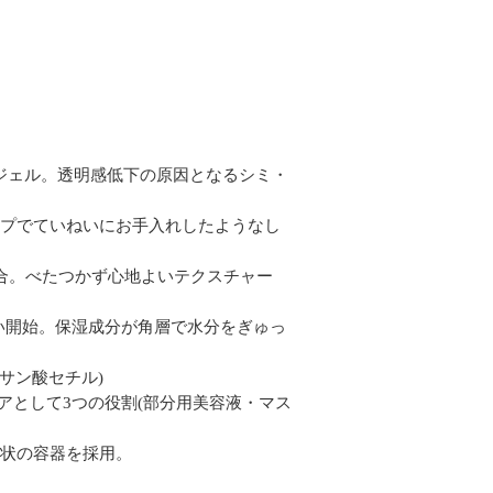
ジェル。透明感低下の原因となるシミ・
ップでていねいにお手入れしたようなし
配合。べたつかず心地よいテクスチャー
い開始。保湿成分が角層で水分をぎゅっ
サン酸セチル)
アとして3つの役割(部分用美容液・マス
形状の容器を採用。