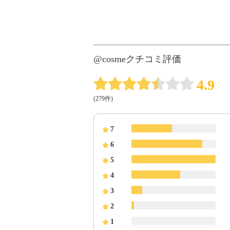
@cosmeクチコミ評価
4.9
(279件)
7
6
5
4
3
2
1