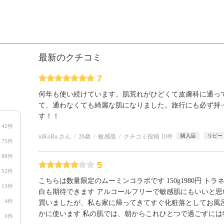
最新のクチコミ
7
何年も使い続けています。肌荒れがひどくて皮膚科に通っ
て、通わなくても綺麗な肌になりました。旅行にも必ず持
す！！
42件
niKoRu.さん
26歳
敏感肌
クチコミ投稿 10件
購入品
リピー
75件
88件
5
52件
こちらは数量限定のムーミンコラボです 150g1980円 トラ
13件
白も期待できます アルコールフリーで敏感肌にもいいと思
4件
買いましたが、私も家に帰ってきてすぐ化粧落としてお風
かに使います 私の肌では、朝からこれひとつで過ごすには
0件