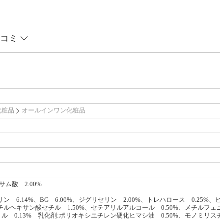
コミ
化粧品
オールインワン化粧品
サム酸 2.00%
ン 6.14%、BG 6.00%、ジグリセリン 2.00%、トレハロース 0.25%、
ルヘキサン酸セチル 1.50%、セテアリルアルコール 0.50%、メチルフェニ
 0.13% 乳化剤:ポリオキシエチレン硬化ヒマシ油 0.50%、モノミリスチ