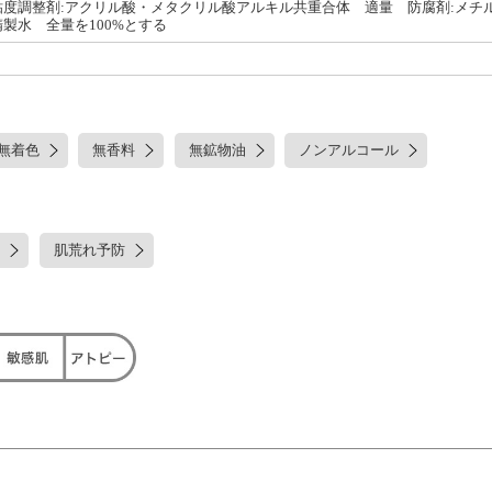
度調整剤:アクリル酸・メタクリル酸アルキル共重合体 適量 防腐剤:メチルパラ
:精製水 全量を100%とする
無着色
無香料
無鉱物油
ノンアルコール
肌荒れ予防