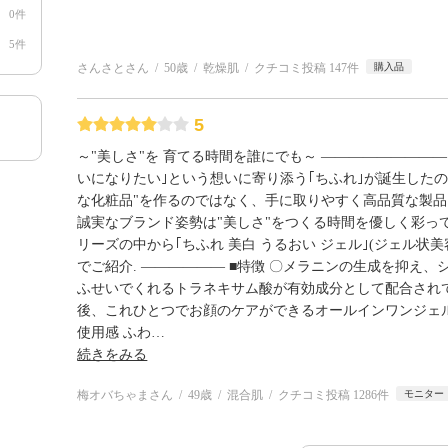
0件
5件
さんさとさん
50歳
乾燥肌
クチコミ投稿 147件
購入品
5
～"美しさ"を 育てる時間を誰にでも～ ―――――――――
いになりたい｣という想いに寄り添う｢ちふれ｣が誕生したのは1
な化粧品"を作るのではなく、手に取りやすく高品質な製
誠実なブランド姿勢は"美しさ"をつくる時間を優しく彩ってく
リーズの中から｢ちふれ 美白 うるおい ジェル｣(ジェル状
でご紹介. ―――――― ■特徴 〇メラニンの生成を抑え、
ふせいでくれるトラネキサム酸が有効成分として配合されて
後、これひとつでお顔のケアができるオールインワンジェルで
使用感 ふわ
…
続きをみる
梅オバちゃまさん
49歳
混合肌
クチコミ投稿 1286件
モニター