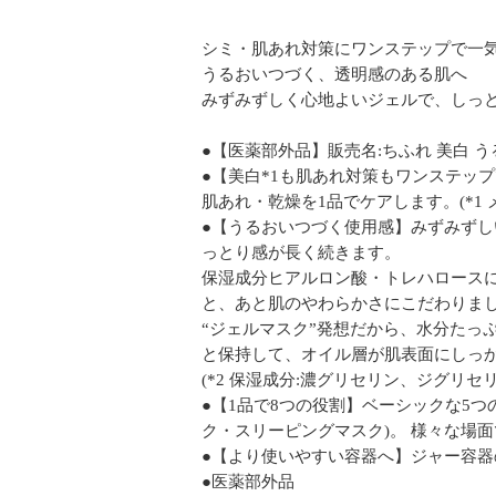
シミ・肌あれ対策にワンステップで一
うるおいつづく、透明感のある肌へ
みずみずしく心地よいジェルで、しっ
●【医薬部外品】販売名:ちふれ 美白 う
●【美白*1も肌あれ対策もワンステッ
肌あれ・乾燥を1品でケアします。(*1
●【うるおいつづく使用感】みずみず
っとり感が長く続きます。
保湿成分ヒアルロン酸・トレハロースに
と、あと肌のやわらかさにこだわりま
“ジェルマスク”発想だから、水分たっ
と保持して、オイル層が肌表面にしっ
(*2 保湿成分:濃グリセリン、ジグリ
●【1品で8つの役割】ベーシックな5つ
ク・スリーピングマスク)。 様々な場
●【より使いやすい容器へ】ジャー容
●医薬部外品