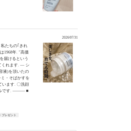
2026/07/31
 私たちの｢きれ
968年. "高価
品を届けるという
れます. ― シ
美容液)を頂いたの
シミ・そばかすを
います. 〇洗顔
す. ――― ■
・プレゼント