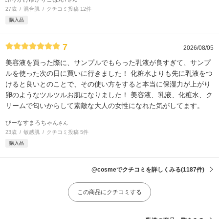
27歳
混合肌
クチコミ投稿 12件
購入品
7
2026/08/05
美容液を買った際に、サンプルでもらった乳液が良すぎて、サンプ
ルを使った次の日に買いに行きました！ 化粧水よりも先に乳液をつ
けると良いとのことで、その使い方をすると本当に保湿力が上がり
卵のようなツルツルお肌になりました！ 美容液、乳液、化粧水、ク
リームで匂いからして素敵な大人の女性になれた気がしてます。
びーなすまろちゃん
さん
23歳
敏感肌
クチコミ投稿 5件
購入品
@cosmeでクチコミを詳しくみる
(1187件)
この商品にクチコミする