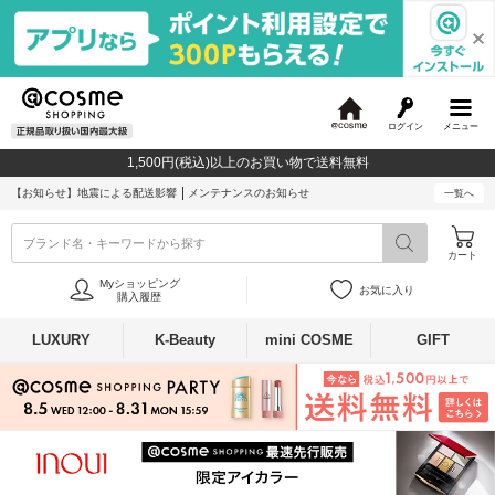
ログイン
メニュー
@
c
1,500円(税込)以上のお買い物で送料無料
o
s
【お知らせ】
地震による配送影響
メンテナンスのお知らせ
一覧へ
m
e
ブランド名・キーワードから探す
カート
Myショッピング
お気に入り
購入履歴
LUXURY
K-Beauty
mini COSME
GIFT