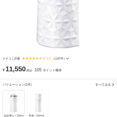
5.8
クチコミ評価
（
1187
件）
11,550
¥
105
ポイント獲得
税込
バリエーション
(2件)
すべてみる
詰め替え / 200m
本体 / 200mL