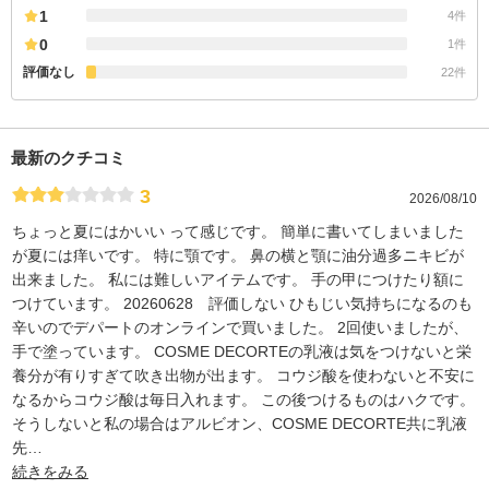
1
4件
0
1件
評価なし
22件
最新のクチコミ
3
2026/08/10
ちょっと夏にはかいい って感じです。 簡単に書いてしまいました
が夏には痒いです。 特に顎です。 鼻の横と顎に油分過多ニキビが
出来ました。 私には難しいアイテムです。 手の甲につけたり額に
つけています。 20260628 評価しない ひもじい気持ちになるのも
辛いのでデパートのオンラインで買いました。 2回使いましたが、
手で塗っています。 COSME DECORTEの乳液は気をつけないと栄
養分が有りすぎて吹き出物が出ます。 コウジ酸を使わないと不安に
なるからコウジ酸は毎日入れます。 この後つけるものはハクです。
そうしないと私の場合はアルビオン、COSME DECORTE共に乳液
先
…
続きをみる