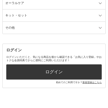
ルームフレグランス・ディフュー
オーラルケア
カミソリ
ヘッドマッサージブラシ
ボディケア美容家電
ウェア全て
角栓抜き
その他ヘア・ヘアケアグッズ
エッセンシャルオイル
ヘアケアスタイリング美容家電
インナー
ザー
ファンデーション・パウダーケー
キット・セット
アロマキャンドル
その他美容家電
レッグウェア
オーラルケア全て
化粧ポーチ・メイクボックス
お香・インセンス
その他ウェア
歯磨き粉
ス
その他
ミラー・鏡
消臭剤・芳香剤
歯ブラシ
キット・セット全て
詰替容器・アトマイザー
ファブリックミスト
デンタルフロス
スキンケアキット
その他メイクアップ・ケアグッズ
マスク・ティッシュ
マウスウォッシュ・スプレー
ベースメイクキット
その他全て
その他日用品・雑貨
口臭清涼・ケア剤
メイクアップキット
その他
ログイン
その他オーラルケア
ボディケアキット
ヘアケアキット
ログインいただくと、気になる商品を後から確認できる「お気に入り登録」やお
トクな会員特典でさらに便利にご利用いただけます！
その他キット・セット
ログイン
初めてのご利用ですか？
新規登録はこちら