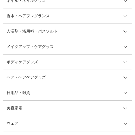
ネイル・ネイルグッズ
洗い流すパック・マスク
チーク
バストケア
ヘアスタイリング剤
サンオイル・タンニング
アイクリーム・アイケア
口紅・リップグロス
ヒップケア
ヘアカラー・カラーリング
アフターサンケア
て
汗ケア
フット用デオドラント・制汗剤・
香水・ヘアフレグランス
リップクリーム・リップケア
ハイライト・シェーディング
ネイルケア
頭皮ケア・育毛剤
その他日焼け対策・UVケア
ネイル・ネイルグッズ全て
ゴマージュ・ピーリング
その他メイクアップ
ネイルケアグッズ
パーマ液
マニキュア
汗ケア
その他シャンプー・ヘアケア・ヘ
入浴剤・浴用料・バスソルト
顔用マッサージ料
脱毛・除毛ケア
ジェルネイル
香水・ヘアフレグランス全て
その他スキンケア
その他ボディケア
ネイルアートグッズ
香水
アスタイリング
メイクアップ・ケアグッズ
リムーバー・除光液
フレグランスミスト
入浴剤・浴用料・バスソルト全て
ヘアフレグランス
入浴剤・浴用料
ボディケアグッズ
その他香水・ヘアフレグランス
バスソルト
メイクアップ・ケアグッズ全て
パフ・スポンジ
ヘア・ヘアケアグッズ
コットン・綿棒
ボディケアグッズ全て
あぶらとり紙
ボディ・バスグッズ
日用品・雑貨
洗顔グッズ
マッサージ・ボディケアグッズ
ヘア・ヘアケアグッズ全て
ビューラー
アイケアグッズ
ヘアブラシ
美容家電
ブラシ・チップ
かかと・角質ケアグッズ
ヘアゴム
日用品・雑貨全て
二重まぶた用アイテム
エクササイズ器具・グッズ
ヘアピン・ヘアクリップ
洗剤
ウェア
ツィザー・毛抜き
絆創膏
ヘアバンド
柔軟剤
美容家電全て
眉・鼻毛・甘皮はさみ
その他ボディケアグッズ
ヘアカーラー
サニタリー・生理用品
フェイスケア美容家電