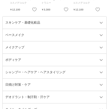
 / 2
00mL
ハーブの香り
本体 / 200mL
ワイ
コスメデコルテ
トワニー
コスメデコルテ
プ
タイプ
l
)
お気に入り
お気に入り
お気に入り
￥12,100
￥3,300
￥12,100
￥6
スキンケア・基礎化粧品
ベースメイク
スキンケア・基礎化粧品全て
クレンジング
メイクアップ
洗顔料
ベースメイク全て
化粧水
化粧下地・コントロールカラー
ボディケア
美容液
BBクリーム
メイクアップ全て
乳液
CCクリーム
マスカラ・マスカラ下地
ボディソープ・ハンドソープ・石
シャンプー・ヘアケア・ヘアスタイリング
オールインワン化粧品
コンシーラー
まつげ美容液
ボディケア全て
フェイスクリーム
ファンデーション
つけまつげ
けん
シャンプー・ヘアケア・ヘアスタ
日焼け対策・ケア
フェイスオイル・バーム
フェイスパウダー
アイシャドウ
ボディケア
化粧液
その他ベースメイク
アイシャドウベース
ハンドケア
シャンプー・コンディショナー
イリング全て
デオドラント・制汗剤・汗ケア
ブースター・導入液
アイブロウ・眉マスカラ
レッグ・フットケア
洗い流さないトリートメント
日焼け対策・ケア全て
シートパック・マスク
アイライナー
ネック・デコルテケア
ヘアパック・ヘアマスク
日焼け止め
デオドラント・制汗剤・汗ケア全
ボディ用デオドラント・制汗剤・