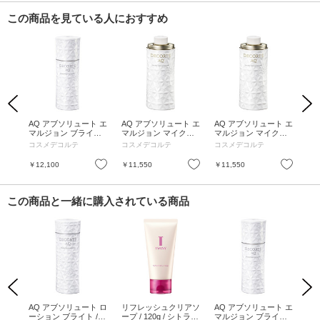
この商品を見ている人におすすめ
Previous
Next
ンス
AQ アブソリュート エ
AQ アブソリュート エ
AQ アブソリュート エ
A
マルジョン ブライト /
マルジョン マイクロ
マルジョン マイクロ
マ
本体 / 200mL
ラディアンス III / 詰め
ラディアンス II / 詰め
ラデ
コスメデコルテ
コスメデコルテ
コスメデコルテ
コ
替え / 200mL / III エク
替え / 200mL / IIリッ
替え 
ストラリッチタイプ
チタイプ (まろやかな
リ
お気に入り
お気に入り
お気に入り
￥12,100
￥11,550
￥11,550
￥1
使用感)
この商品と一緒に購入されている商品
Previous
Next
ト ロ
AQ アブソリュート ロ
リフレッシュクリアソ
AQ アブソリュート エ
ス
ロイ
ーション ブライト / 2
ープ / 120g / シトラス
マルジョン ブライト /
ネラ