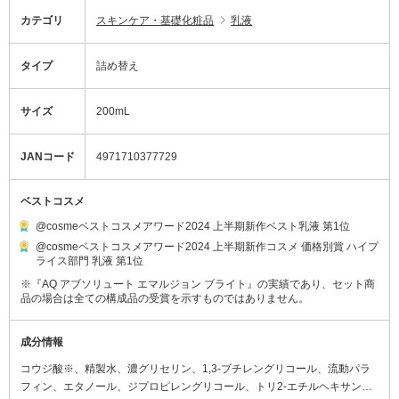
カテゴリ
スキンケア・基礎化粧品
乳液
タイプ
詰め替え
サイズ
200mL
JANコード
4971710377729
ベストコスメ
@cosmeベストコスメアワード2024 上半期新作ベスト乳液 第1位
@cosmeベストコスメアワード2024 上半期新作コスメ 価格別賞 ハイプ
ライス部門 乳液 第1位
※『AQ アブソリュート エマルジョン ブライト』の実績であり、セット商
品の場合は全ての構成品の受賞を示すものではありません。
成分情報
コウジ酸※、精製水、濃グリセリン、1,3-ブチレングリコール、流動パラ
フィン、エタノール、ジプロピレングリコール、トリ2-エチルヘキサン酸