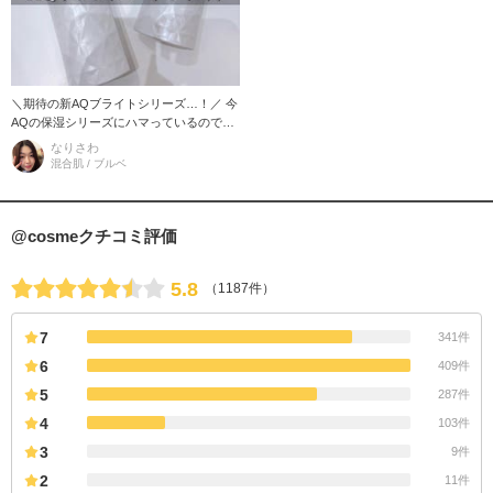
＼期待の新AQブライトシリーズ…！／ 今
AQの保湿シリーズにハマっているのです
が、ブライトシリーズもリニューアルす
なりさわ
るとのことで期待大◎ 早速試して
混合肌 / ブルベ
@cosmeクチコミ評価
5.8
（1187件）
7
341件
6
409件
5
287件
4
103件
3
9件
2
11件