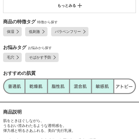
グリセリル、ジペンタエリトリット脂肪酸エステル(1)、dl-α-トコフェロー
もっとみる
ル、d-δ-トコフェロール、エゾウコギエキス、オウゴンエキス、カンゾウ
フラボノイド、ケイケットウエキス、コンドロイチン硫酸ナトリウム、シ
ラカバエキス、シラカンバ樹液、ナツシロギクエキス、ニーム葉エキス、
商品の特徴タグ
特徴から探す
パウダルコ樹皮エキス、パンクラチウムマリチムムエキス、ホオノキ抽出
保湿
低刺激
パラベンフリー
液、ポリグルタミン酸、ムラサキシキブ果実エキス、加水分解コラーゲン
末、加水分解黒豆エキス、天然ビタミンE、N-ステアロイル-N-メチルタウ
リンナトリウム、N-ラウロイル-L-グルタミン酸ジ(フィトステリル・2-オ
お悩みタグ
お悩みから探す
クチルドデシル)、アクリル酸ナトリウム・アクリロイルジメチルタウリン
毛穴
そばかす予防
酸ナトリウム共重合体/イソヘキサデカン/ポリソルベート80、アルギン酸
ナトリウム、エデト酸二ナトリウム、オレイルアルコール、オレイン酸エ
チル、オレイン酸フィトステリル、キサンタンガム、グリセリン脂肪酸エ
おすすめの肌質
ステル、コハク酸、コハク酸二ナトリウム、コレステロール、セスキオレ
イン酸ソルビタン、セトステアリルアルコール、ヒドロキシメトキシベン
ゾフェノンスルホン酸ナトリウム、ヒマワリリン脂質、ベヘニルアルコー
ル、マカデミアナッツ油脂肪酸フィトステリル、メチルポリシロキサン、
モノオレイン酸ソルビタン、モノオレイン酸ポリオキシエチレンソルビタ
ン(20E.O.)、モノパルミチン酸ソルビタン、モノヒドロキシステアリン酸
商品説明
硬化ヒマシ油、重質流動イソパラフィン、水素添加大豆リン脂質、無水エ
タノール、フェノキシエタノール、香料、カラメル
肌をときほぐしながら、
うるおい澄みわたるような透明感を。
※;有効成分 無印;その他の成分
弾力感と明るさあふれる、美白*先行乳液。