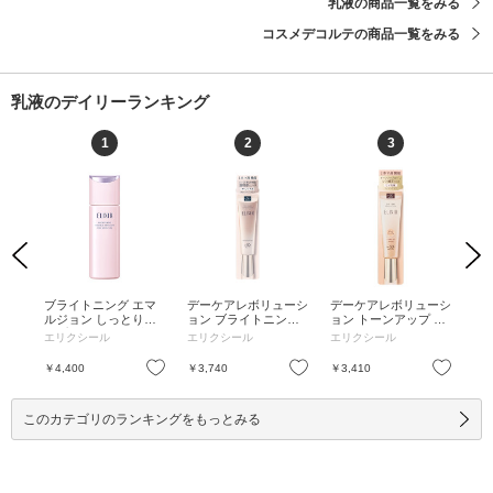
乳液の商品一覧をみる
コスメデコルテの商品一覧をみる
乳液のデイリーランキング
1
2
3
Previous
Next
トリ
ブライトニング エマ
デーケアレボリューシ
デーケアレボリューシ
ブ
 /
ルジョン しっとりタ
ョン ブライトニング
ョン トーンアップ BE
ル
イプ ca / 130ml / 本体
+ ba / SPF50+ / PA+++
+ca / SPF50+ / PA+++
いタ
エリクシール
エリクシール
エリクシール
エ
/ リラックス感のある
+ / 35ml / リラックス
+ / 35g / 35g
本体
アクアフローラルの香
感のあるアクアフロー
あ
お気に入り
お気に入り
お気に入り
￥4,400
￥3,740
￥3,410
￥4
り / しっとり / 130ml
ラルの香り / みずみず
の香
しくなめらかな使い心
/ 1
地 / 35ml
このカテゴリのランキングをもっとみる