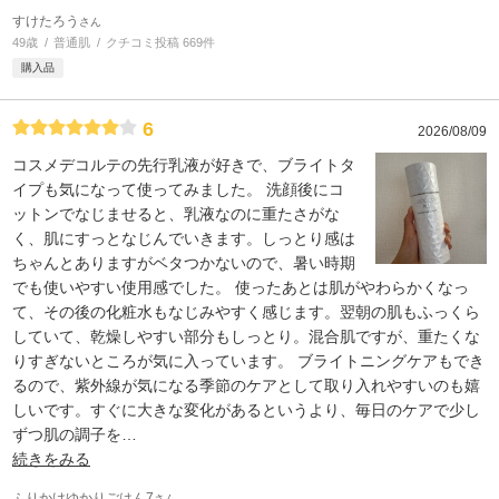
すけたろう
さん
49歳
普通肌
クチコミ投稿 669件
購入品
6
2026/08/09
コスメデコルテの先行乳液が好きで、ブライトタ
イプも気になって使ってみました。 洗顔後にコ
ットンでなじませると、乳液なのに重たさがな
く、肌にすっとなじんでいきます。しっとり感は
ちゃんとありますがベタつかないので、暑い時期
でも使いやすい使用感でした。 使ったあとは肌がやわらかくなっ
て、その後の化粧水もなじみやすく感じます。翌朝の肌もふっくら
していて、乾燥しやすい部分もしっとり。混合肌ですが、重たくな
りすぎないところが気に入っています。 ブライトニングケアもでき
るので、紫外線が気になる季節のケアとして取り入れやすいのも嬉
しいです。すぐに大きな変化があるというより、毎日のケアで少し
ずつ肌の調子を
…
続きをみる
ふりかけゆかりごはん7
さん