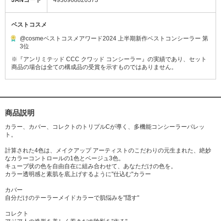
JANコード
4936968820373
ベストコスメ
@cosmeベストコスメアワード2024 上半期新作ベストコンシーラー 第
3位
※『アンリミテッド CCC クワッド コンシーラー』の実績であり、セット
商品の場合は全ての構成品の受賞を示すものではありません。
商品説明
カラー、カバー、コレクトのトリプルCが導く、多機能コンシーラーパレッ
ト。
計算された4色は、メイクアップ アーティストのこだわりの元生まれた、絶妙
なカラーコントロールの1色とベージュ3色。
キューブ状の色を自由自在に組み合わせて、あなただけの色を。
カラー透明感と素肌を底上げするように"仕込む"カラー
カバー
自分だけのテーラーメイドカラーで肌悩みを"隠す"
コレクト