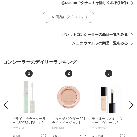
@cosmeでクチコミを詳しくみる
(66件)
この商品にクチコミする
パレットコンシーラーの商品一覧をみる
シュウ ウエムラの商品一覧をみる
コンシーラーのデイリーランキング
1
2
3
Previous
Next
コン
ブライトカラーシーラ
リタッチパウダー / 01
ディオールスキン フ
ト
トラ
ー / SPF31 / PA+++ / 2
ライトベージュ / 1個 /
ォーエヴァー スキン
ング
本体 /
0 レタッチグリーン /
01 ライトベージュ / 1
コレクト コンシーラ
イト 
セザンヌ
Kirei＆co.
ディオール
コ
ニュ
9g / 20 レタッチグリ
個
ー / 1N ニュートラル /
イト
×3)
ーン / 9g
11mL / 本体 / 1N ニュ
お気に入り
お気に入り
お気に入り
￥748
￥660
￥5,720
￥5