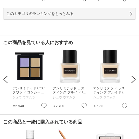
ートラル / 11mL
このカテゴリのランキングをもっとみる
この商品を見ている人におすすめ
Previous
Next
ラス
アンリミテッド CCC
アンリミテッド ラス
アンリミテッド ラス
ア
/ S
クワッド コンシーラ
ティング フルイド / S
ティング フルイド / S
ティ
体 /
ー / 本体 / スミレモー
PF25 / PA+++ / 本体 /
PF25 / PA+++ / 本体 /
PF2
シュウ ウエムラ
シュウ ウエムラ
シュウ ウエムラ
シ
ヴ & ウォーム ベージ
744 / 35mL
684 / 35mL
784
ュ / 1.5g x 4
お気に入り
お気に入り
お気に入り
￥5,940
￥7,700
￥7,700
￥7
この商品と一緒に購入されている商品