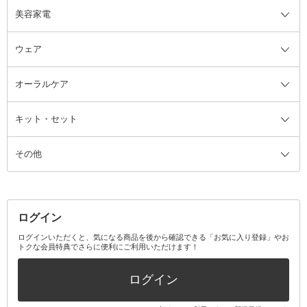
美容家電
ブラシ・チップ
かかと・角質ケアグッズ
ヘアゴム
日用品・雑貨全て
二重まぶた用アイテム
エクササイズ器具・グッズ
ヘアピン・ヘアクリップ
洗剤
ウェア
ツィザー・毛抜き
絆創膏
ヘアバンド
柔軟剤
美容家電全て
眉・鼻毛・甘皮はさみ
その他ボディケアグッズ
ヘアカーラー
サニタリー・生理用品
フェイスケア美容家電
ルームフレグランス・ディフュー
オーラルケア
カミソリ
ヘッドマッサージブラシ
ボディケア美容家電
ウェア全て
角栓抜き
その他ヘア・ヘアケアグッズ
エッセンシャルオイル
ヘアケアスタイリング美容家電
インナー
ザー
ファンデーション・パウダーケー
キット・セット
アロマキャンドル
その他美容家電
レッグウェア
オーラルケア全て
化粧ポーチ・メイクボックス
お香・インセンス
その他ウェア
歯磨き粉
ス
その他
ミラー・鏡
消臭剤・芳香剤
歯ブラシ
キット・セット全て
詰替容器・アトマイザー
ファブリックミスト
デンタルフロス
スキンケアキット
その他メイクアップ・ケアグッズ
マスク・ティッシュ
マウスウォッシュ・スプレー
ベースメイクキット
その他全て
その他日用品・雑貨
口臭清涼・ケア剤
メイクアップキット
その他
ログイン
その他オーラルケア
ボディケアキット
ヘアケアキット
ログインいただくと、気になる商品を後から確認できる「お気に入り登録」やお
トクな会員特典でさらに便利にご利用いただけます！
その他キット・セット
ログイン