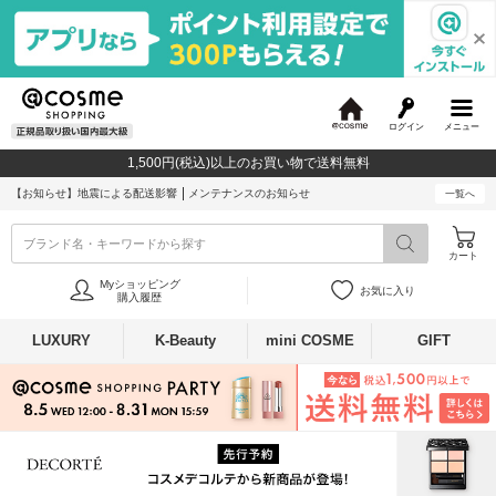
ログイン
メニュー
@
c
1,500円(税込)以上のお買い物で送料無料
o
s
【お知らせ】
地震による配送影響
メンテナンスのお知らせ
一覧へ
m
e
ブランド名・キーワードから探す
カート
Myショッピング
お気に入り
購入履歴
LUXURY
K-Beauty
mini COSME
GIFT