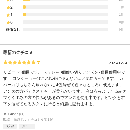
2
1件
1
1件
0
0件
評価なし
0件
最新のクチコミ
7
2026/06/29
リピート5個目です。 スミレを3個使い切りアンズを2個目使用中で
す。 コンシーラーはこれ以外に使えないほど気に入ってます。 カ
バー力はもちろん崩れないし4色混ぜて色々なところに使えます。
アンズの方がテクスチャーが柔らかいです。 今は赤みよりたるみク
マやくすみの方の悩みがあるのでアンズを使用中です。ピンクと右
下を混ぜてたるみクマに塗ると綺麗に隠れますよ。
ａｉ4687
さん
51歳
敏感肌
クチコミ投稿 13件
購入品
リピート