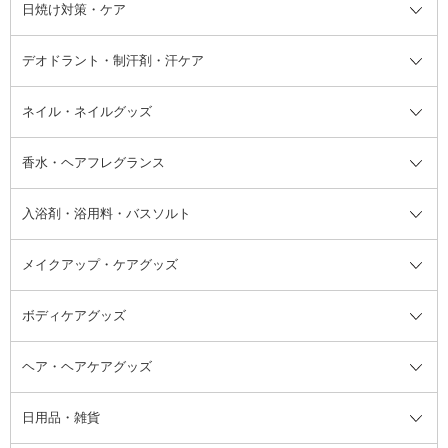
シャンプー・ヘアケア・ヘアスタ
日焼け対策・ケア
フェイスオイル・バーム
フェイスパウダー
アイシャドウ
ボディケア
化粧液
その他ベースメイク
アイシャドウベース
ハンドケア
シャンプー・コンディショナー
イリング全て
デオドラント・制汗剤・汗ケア
ブースター・導入液
アイブロウ・眉マスカラ
レッグ・フットケア
洗い流さないトリートメント
日焼け対策・ケア全て
シートパック・マスク
アイライナー
ネック・デコルテケア
ヘアパック・ヘアマスク
日焼け止め
デオドラント・制汗剤・汗ケア全
ボディ用デオドラント・制汗剤・
ネイル・ネイルグッズ
洗い流すパック・マスク
チーク
バストケア
ヘアスタイリング剤
サンオイル・タンニング
アイクリーム・アイケア
口紅・リップグロス
ヒップケア
ヘアカラー・カラーリング
アフターサンケア
て
汗ケア
フット用デオドラント・制汗剤・
香水・ヘアフレグランス
リップクリーム・リップケア
ハイライト・シェーディング
ネイルケア
頭皮ケア・育毛剤
その他日焼け対策・UVケア
ネイル・ネイルグッズ全て
ゴマージュ・ピーリング
その他メイクアップ
ネイルケアグッズ
パーマ液
マニキュア
汗ケア
その他シャンプー・ヘアケア・ヘ
入浴剤・浴用料・バスソルト
顔用マッサージ料
脱毛・除毛ケア
ジェルネイル
香水・ヘアフレグランス全て
その他スキンケア
その他ボディケア
ネイルアートグッズ
香水
アスタイリング
メイクアップ・ケアグッズ
リムーバー・除光液
フレグランスミスト
入浴剤・浴用料・バスソルト全て
ヘアフレグランス
入浴剤・浴用料
ボディケアグッズ
その他香水・ヘアフレグランス
バスソルト
メイクアップ・ケアグッズ全て
パフ・スポンジ
ヘア・ヘアケアグッズ
コットン・綿棒
ボディケアグッズ全て
あぶらとり紙
ボディ・バスグッズ
日用品・雑貨
洗顔グッズ
マッサージ・ボディケアグッズ
ヘア・ヘアケアグッズ全て
ビューラー
アイケアグッズ
ヘアブラシ