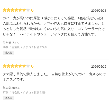
6
2026/05/28
カバー力が高いのに厚塗り感が出にくくて感動。4色を混ぜて自分
の肌に合わせられるから、クマや赤みも自然に補正できました。し
っとりした質感で乾燥しにくいのもお気に入り。コンシーラーだけ
じゃなく、ハイライトやシェーディングにも使えて万能です。
脂かるび
さん
26歳
普通肌
クチコミ投稿 124件
購入品
6
2026/05/15
クマ隠し目的で購入しました。 自然な仕上がりでカバー出来るので
オススメです。
亀太郎28
さん
27歳
混合肌
クチコミ投稿 12件
購入品