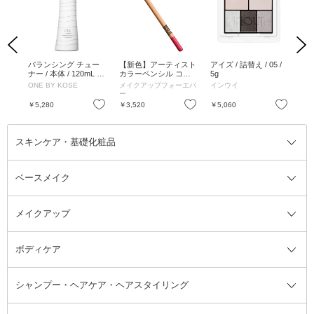
Previous
Next
リッ
バランシング チュー
【新色】アーティスト
アイズ / 詰替え / 05 /
ブ
0mL
ナー / 本体 / 120mL /
カラーペンシル コズ
5g
ドル
グリーンフローラル
ミック / 424 - コズミ
ONE BY KOSE
メイクアップフォーエバ
インウイ
ク
ック ルージュ フォー
ー
エバー / 1.41g
お気に入り
お気に入り
お気に入り
￥5,280
￥3,520
￥5,060
￥4
スキンケア・基礎化粧品
ベースメイク
スキンケア・基礎化粧品全て
クレンジング
メイクアップ
洗顔料
ベースメイク全て
化粧水
化粧下地・コントロールカラー
ボディケア
美容液
BBクリーム
メイクアップ全て
乳液
CCクリーム
マスカラ・マスカラ下地
ボディソープ・ハンドソープ・石
シャンプー・ヘアケア・ヘアスタイリング
オールインワン化粧品
コンシーラー
まつげ美容液
ボディケア全て
フェイスクリーム
ファンデーション
つけまつげ
けん