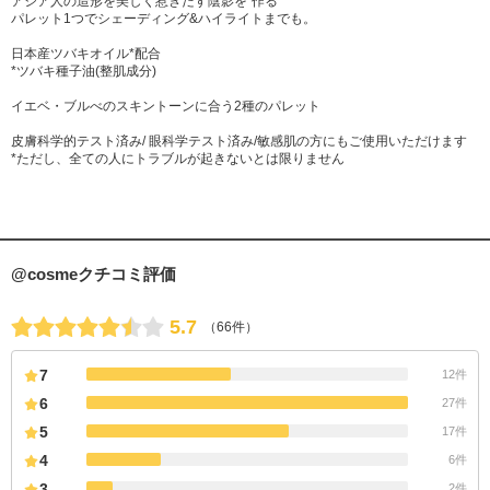
アジア人の造形を美しく惹きだす陰影を"作る"
パレット1つでシェーディング&ハイライトまでも。
日本産ツバキオイル*配合
*ツバキ種子油(整肌成分)
イエベ・ブルべのスキントーンに合う2種のパレット
皮膚科学的テスト済み/ 眼科学テスト済み/敏感肌の方にもご使用いただけます
*ただし、全ての人にトラブルが起きないとは限りません
@cosmeクチコミ評価
5.7
（66件）
7
12件
6
27件
5
17件
4
6件
3
2件