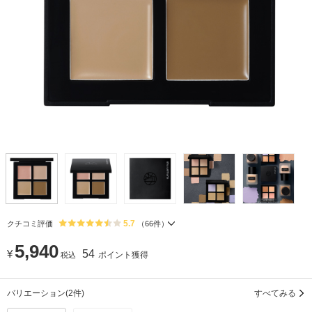
5.7
クチコミ評価
（
66
件）
5,940
¥
54
ポイント獲得
税込
バリエーション
(2件)
すべてみる