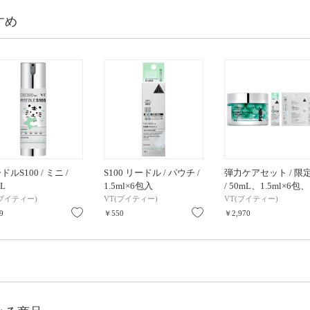
すめ
ドルS100 / ミニ /
S100 リードル / パウチ /
弾力ケアセット / 限
L
1.5ml×6包入
/ 50mL、1.5ml×6包、
(1.5g、25g)×2
(ブイティー)
VT(ブイティー)
VT(ブイティー)
り
お気に入り
お気に入り
9
￥550
￥2,970