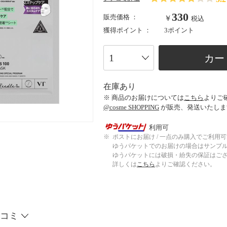
330
販売価格 ：
￥
税込
獲得ポイント ：
3ポイント
カー
在庫あり
※ 商品のお届けについては
こちら
よりご
@cosme SHOPPING
が販売、発送いたしま
利用可
※
ポストにお届け / 一点のみ購入でご利用
ゆうパケットでのお届けの場合はサンプ
ゆうパケットには破損・紛失の保証はご
詳しくは
こちら
よりご確認ください。
コミ