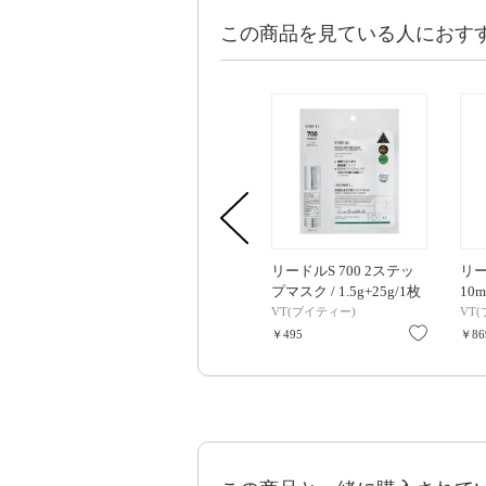
この商品を見ている人におす
リードルS 700 2ステッ
リー
プマスク / 1.5g+25g/1枚
10m
VT(ブイティー)
VT
お気に入
￥495
￥86