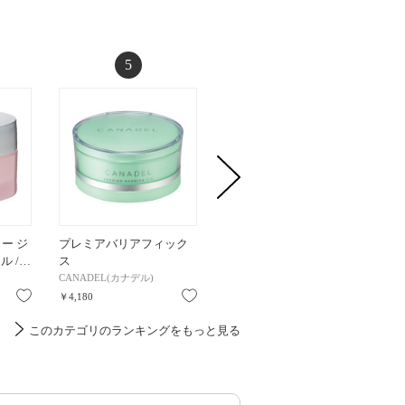
5
6
ー ジ
プレミアバリアフィック
カルテHD モイスチュア
スペシ
アル /…
ス
インストール / 90g / つ…
ム EX 
CANADEL(カナデル)
Carte(カルテ)
アクアレ
お気に入り
お気に入り
お気に入り
￥4,180
￥2,585
￥1,958
このカテゴリのランキングをもっと見る