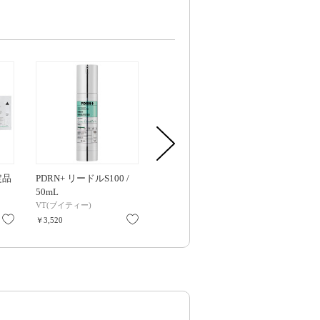
定品
PDRN+ リードルS100 /
S100 プロCICAリードル
S100 レチA
50mL
/ パウチ / 1.5ml×6包入
ウチ / 1.5m
VT(ブイティー)
VT(ブイティー)
VT(ブイティー
お気に入り
お気に入り
お気に入り
￥3,520
￥682
￥759