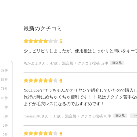
最新のクチコミ
5
少しピリピリしましたが、使用後はしっかりと潤いをキー
ちかよよさん
47歳
混合肌
クチコミ投稿 32件
購入品
39件
63件
6
71件
YouTubeでサラちゃんがオリヤンで紹介していたので購
旅行の時にめちゃくちゃ便利です！！ 私はチクチク苦手
43件
ますが毛穴レスになるのでおすすめです！！
6件
maaaas1010さん
31歳
混合肌
クチコミ投稿 40件
購入品
リ
3件
2件
6
0件