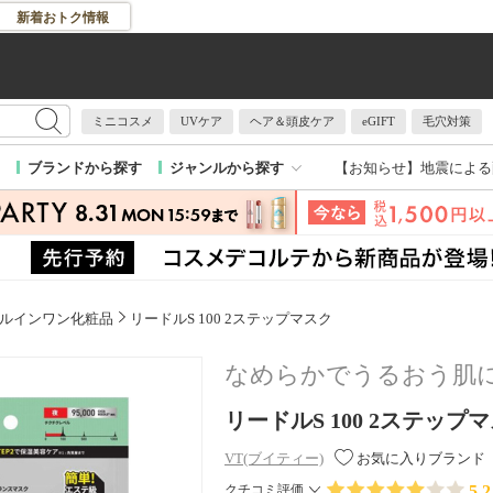
新着おトク情報
ミニコスメ
UVケア
ヘア＆頭皮ケア
eGIFT
毛穴対策
【お知らせ】
地震による
ブランドから探す
ジャンルから探す
ルインワン化粧品
リードルS 100 2ステップマスク
なめらかでうるおう肌
リードルS 100 2ステップマスク 
VT(ブイティー)
お気に入りブランド
5.2
クチコミ評価