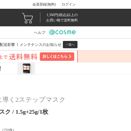
会員登録(無料)
ログイン
1,500円(税込)以上の
お買い物で送料無料
ヘルプ
配送影響
メンテナンスのお知らせ
一覧へ
に導く2ステップマスク
/ 1.5g+25g/1枚
（
231
件）