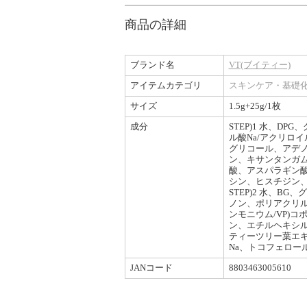
商品の詳細
ブランド名
VT(ブイティー)
アイテムカテゴリ
スキンケア・基礎
サイズ
1.5g+25g/1枚
成分
STEP)1 水、
ル酸Na/アクリロ
グリコール、アデノ
ン、キサンタンガ
酸、アスパラギン
シン、ヒスチジン
STEP)2 水、
ノン、ポリアクリル
ンモニウム/VP)
ン、エチルヘキシル
ティーツリー葉エ
Na、トコフェロ
JANコード
8803463005610