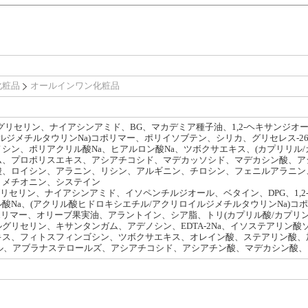
化粧品
オールインワン化粧品
DPG、グリセリン、ナイアシンアミド、BG、マカデミア種子油、1,2-ヘキサンジ
イルジメチルタウリンNa)コポリマー、ポリイソブテン、シリカ、グリセレス-
シン、ポリアクリル酸Na、ヒアルロン酸Na、ツボクサエキス、(カプリリル
ム、プロポリスエキス、アシアチコシド、マデカッソシド、マデカシン酸、ア
酸、ロイシン、アラニン、リシン、アルギニン、チロシン、フェニルアラニン
、メチオニン、システイン
BG、グリセリン、ナイアシンアミド、イソペンチルジオール、ベタイン、DPG、1
酸Na、(アクリル酸ヒドロキシエチル/アクリロイルジメチルタウリンNa)コ
コポリマー、オリーブ果実油、アラントイン、シア脂、トリ(カプリル酸/カプリ
グリセリン、キサンタンガム、アデノシン、EDTA-2Na、イソステアリン酸
キス、フィトスフィンゴシン、ツボクサエキス、オレイン酸、ステアリン酸、
ール、アブラナステロールズ、アシアチコシド、アシアチン酸、マデカシン酸