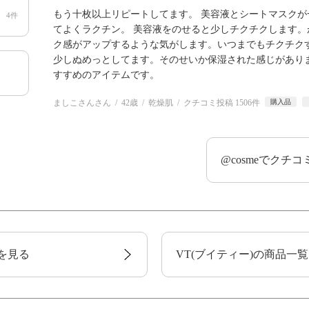
もう十枚以上リピートしてます。 美容液とシートマスク
4件
てよくラクチン。 美容液をのせると少しチクチクします
ク感がアップするような気がします。いつまでもチクチク
少しぬめっとしてます。そのせいか保湿された感じがあり
すすめのアイテムです。
ましこさんさん
42歳
乾燥肌
クチコミ投稿 1506件
購入品
@cosmeでクチ
を見る
VT(ブイティー)の商品一