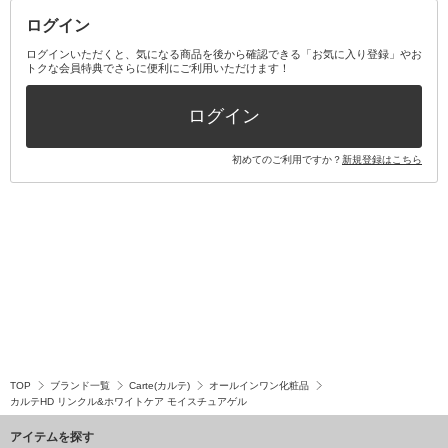
ログイン
その他オーラルケア
ボディケアキット
ヘアケアキット
ログインいただくと、気になる商品を後から確認できる「お気に入り登録」やお
トクな会員特典でさらに便利にご利用いただけます！
その他キット・セット
ログイン
初めてのご利用ですか？
新規登録はこちら
TOP
ブランド一覧
Carte(カルテ)
オールインワン化粧品
カルテHD リンクル&ホワイトケア モイスチュアゲル
アイテムを探す