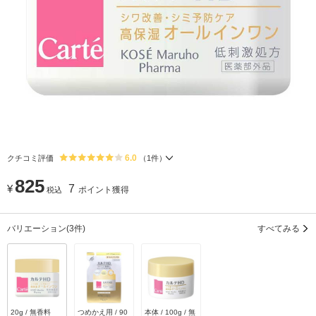
6.0
クチコミ評価
（
1
件）
825
¥
7
ポイント獲得
税込
バリエーション
(3件)
すべてみる
20g / 無香料
つめかえ用 / 90
本体 / 100g / 無