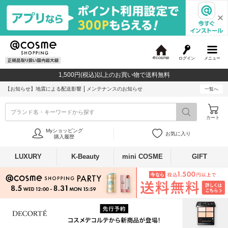
ログイン
メニュー
@
c
1,500円(税込)以上のお買い物で送料無料
o
s
【お知らせ】
地震による配送影響
メンテナンスのお知らせ
一覧へ
m
e
ブランド名・キーワードから探す
カート
Myショッピング
お気に入り
購入履歴
LUXURY
K-Beauty
mini COSME
GIFT