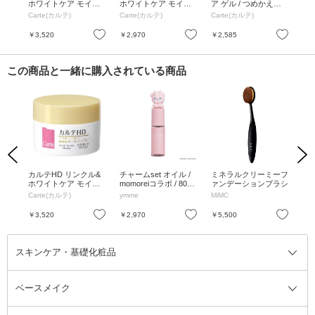
/ 本
ホワイトケア モイス
ホワイトケア モイス
ア ゲル / つめかえ用 /
ア
チュアゲル / 本体 / 10
チュアゲル / つめかえ
90g / 無香料
ュ 
Carte(カルテ)
Carte(カルテ)
Carte(カルテ)
Ca
0g / 無香料
用 / 90g / 無香料
mL
お気に入り
お気に入り
お気に入り
￥3,520
￥2,970
￥2,585
￥9
この商品と一緒に購入されている商品
Previous
Next
ディ
カルテHD リンクル&
チャームset オイル /
ミネラルクリーミーフ
ル
 37
ホワイトケア モイス
momoreiコラボ / 80m
ァンデーションブラシ
シャ
チュアゲル / 本体 / 10
L
クス
Carte(カルテ)
ymme
MiMC
LU
0g / 無香料
お気に入り
お気に入り
お気に入り
￥3,520
￥2,970
￥5,500
￥1
スキンケア・基礎化粧品
ベースメイク
スキンケア・基礎化粧品全て
クレンジング