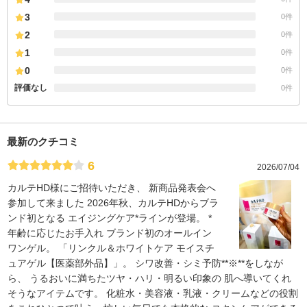
3
0件
2
0件
1
0件
0
0件
評価なし
0件
最新のクチコミ
6
2026/07/04
カルテHD様にご招待いただき、 新商品発表会へ
参加して来ました 2026年秋、カルテHDからブラ
ンド初となる エイジングケア*ラインが登場。 *
年齢に応じたお手入れ ブランド初のオールイン
ワンゲル。 「リンクル＆ホワイトケア モイスチ
ュアゲル【医薬部外品】」。 シワ改善・シミ予防**※**をしなが
ら、 うるおいに満ちたツヤ・ハリ・明るい印象の 肌へ導いてくれ
そうなアイテムです。 化粧水・美容液・乳液・クリームなどの役割