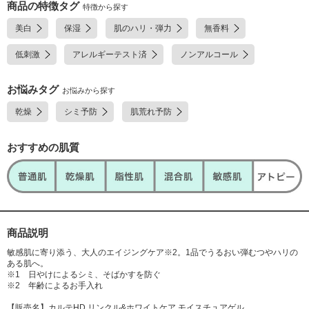
セリン、L-テアニン、N-アセチル-L-ヒドロキシプロリン、dl-α-トコフェロ
商品の特徴タグ
特徴から探す
ール、d-δ-トコフェロール、グリコーゲン、アクリル酸・メタクリル酸ア
美白
保湿
肌のハリ・弾力
無香料
ルキル共重合体、イソステアリン酸、エデト酸二ナトリウム、カルボキシ
ビニルポリマー、グリセリル-N-(2-メタクリロイルオキシエチル)カルバメ
低刺激
アレルギーテスト済
ノンアルコール
ート・メタクリル酸ステアリル共重合体、グリセリルグルコシド液、グリ
セリン脂肪酸エステル、フィトステロール、ベヘニルアルコール、ポリオ
キシエチレン硬化ヒマシ油、マカデミアナッツ油脂肪酸フィトステリル、
お悩みタグ
お悩みから探す
モノステアリン酸ポリエチレングリコール、モノパルミチン酸ソルビタ
乾燥
シミ予防
肌荒れ予防
ン、植物性スクワラン、水酸化ナトリウム、フェノキシエタノール、メチ
ルパラベン、カラメル※;有効成分 無印;その他の成分
おすすめの肌質
商品説明
敏感肌に寄り添う、大人のエイジングケア※2。1品でうるおい弾むつやハリの
ある肌へ。
※1 日やけによるシミ、そばかすを防ぐ
※2 年齢によるお手入れ
【販売名】カルテHD リンクル&ホワイトケア モイスチュアゲル