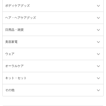
ボディケアグッズ
その他香水・ヘアフレグランス
バスソルト
メイクアップ・ケアグッズ全て
パフ・スポンジ
ヘア・ヘアケアグッズ
コットン・綿棒
ボディケアグッズ全て
あぶらとり紙
ボディ・バスグッズ
日用品・雑貨
洗顔グッズ
マッサージ・ボディケアグッズ
ヘア・ヘアケアグッズ全て
ビューラー
アイケアグッズ
ヘアブラシ
美容家電
ブラシ・チップ
かかと・角質ケアグッズ
ヘアゴム
日用品・雑貨全て
二重まぶた用アイテム
エクササイズ器具・グッズ
ヘアピン・ヘアクリップ
洗剤
ウェア
ツィザー・毛抜き
絆創膏
ヘアバンド
柔軟剤
美容家電全て
眉・鼻毛・甘皮はさみ
その他ボディケアグッズ
ヘアカーラー
サニタリー・生理用品
フェイスケア美容家電
ルームフレグランス・ディフュー
オーラルケア
カミソリ
ヘッドマッサージブラシ
ボディケア美容家電
ウェア全て
角栓抜き
その他ヘア・ヘアケアグッズ
エッセンシャルオイル
ヘアケアスタイリング美容家電
インナー
ザー
ファンデーション・パウダーケー
キット・セット
アロマキャンドル
その他美容家電
レッグウェア
オーラルケア全て
化粧ポーチ・メイクボックス
お香・インセンス
その他ウェア
歯磨き粉
ス
その他
ミラー・鏡
消臭剤・芳香剤
歯ブラシ
キット・セット全て
詰替容器・アトマイザー
ファブリックミスト
デンタルフロス
スキンケアキット
その他メイクアップ・ケアグッズ
マスク・ティッシュ
マウスウォッシュ・スプレー
ベースメイクキット
その他全て
その他日用品・雑貨
口臭清涼・ケア剤
メイクアップキット
その他