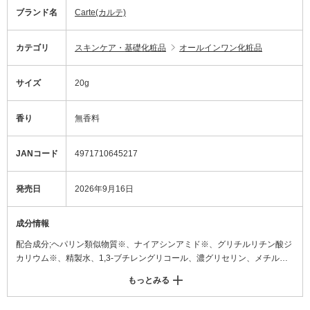
ブランド名
Carte(カルテ)
カテゴリ
スキンケア・基礎化粧品
オールインワン化粧品
サイズ
20g
香り
無香料
JANコード
4971710645217
発売日
2026年9月16日
成分情報
配合成分;ヘパリン類似物質※、ナイアシンアミド※、グリチルリチン酸ジ
カリウム※、精製水、1,3-ブチレングリコール、濃グリセリン、メチルポ
リシロキサン、N-ラウロイル-L-グルタミン酸ジ(フィトステリル・2-オク
もっとみる
チルドデシル)、トリ2-エチルヘキサン酸グリセリル、セトステアリルアル
コール、ワセリン、流動パラフィン、ポリエチレングリコール20000、L-