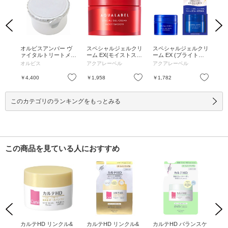
Previous
Next
 /
オルビスアンバー ヴ
スペシャルジェルクリ
スペシャルジェルクリ
ス
/ 2
ァイタルトリートメン
ーム EX(モイストスム
ーム EX (ブライトニ
ーム
トクリーム / 50g / 詰
ース) / 90g / 本体 / 気
ング) / 90g / 本体 / 気
/ 
オルビス
アクアレーベル
アクアレーベル
ア
替え / 無香料 / 50g
持ちに寄り添い優しく
持ちに寄り添い優しく
に
香るハーバルローズ /
香るハーバルローズ /
ハー
お気に入り
お気に入り
お気に入り
￥4,400
￥1,958
￥1,782
￥1
90g
90g
このカテゴリのランキングをもっとみる
この商品を見ている人におすすめ
Previous
Next
 /
カルテHD リンクル&
カルテHD リンクル&
カルテHD バランスケ
カ