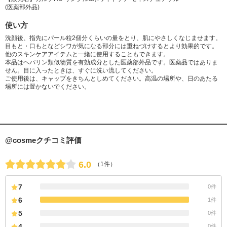
(医薬部外品)
使い方
洗顔後、指先にパール粒2個分くらいの量をとり、肌にやさしくなじませます。
目もと・口もとなどシワが気になる部分には重ねづけするとより効果的です。
他のスキンケアアイテムと一緒に使用することもできます。
本品はヘパリン類似物質を有効成分とした医薬部外品です。医薬品ではありま
せん。目に入ったときは、すぐに洗い流してください。
ご使用後は、キャップをきちんとしめてください。高温の場所や、日のあたる
場所には置かないでください。
@cosmeクチコミ評価
6.0
（1件）
7
0件
6
1件
5
0件
4
0件