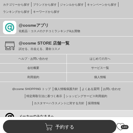
カテゴリーから探す
ブランドから探す
ジャンルから探す
キャンペーンから探す
ランキングから探す
キーワードから探す
@cosmeアプリ
化粧品・コスメのクチコミランキング&お買物
@cosme STORE 店舗一覧
試せる、出会える、運命コスメ
ヘルプ・お問い合わせ
はじめての方へ
会社概要
サービス一覧
利用規約
個人情報
@cosme SHOPPING トップ
個人情報保護方針
よくある質問
お問い合わせ
特定商取引法に基づく表示
ショッピングサービス利用規約
カスタマーハラスメントに対する方針
採用情報
メーカーのみなさまへ
@cosmeへの掲載・ビジネス活用
予約する
140
© istyle retail Inc.