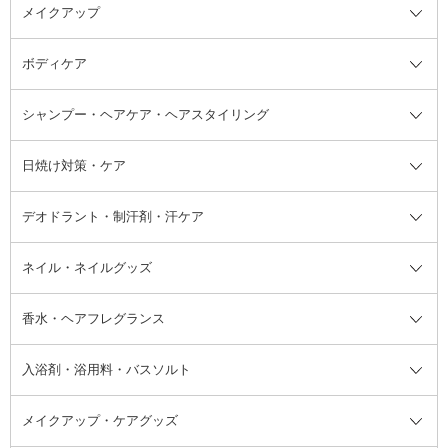
メイクアップ
洗顔料
ベースメイク全て
化粧水
化粧下地・コントロールカラー
ボディケア
美容液
BBクリーム
メイクアップ全て
乳液
CCクリーム
マスカラ・マスカラ下地
ボディソープ・ハンドソープ・石
シャンプー・ヘアケア・ヘアスタイリング
オールインワン化粧品
コンシーラー
まつげ美容液
ボディケア全て
フェイスクリーム
ファンデーション
つけまつげ
けん
シャンプー・ヘアケア・ヘアスタ
日焼け対策・ケア
フェイスオイル・バーム
フェイスパウダー
アイシャドウ
ボディケア
化粧液
その他ベースメイク
アイシャドウベース
ハンドケア
シャンプー・コンディショナー
イリング全て
デオドラント・制汗剤・汗ケア
ブースター・導入液
アイブロウ・眉マスカラ
レッグ・フットケア
洗い流さないトリートメント
日焼け対策・ケア全て
シートパック・マスク
アイライナー
ネック・デコルテケア
ヘアパック・ヘアマスク
日焼け止め
デオドラント・制汗剤・汗ケア全
ボディ用デオドラント・制汗剤・
ネイル・ネイルグッズ
洗い流すパック・マスク
チーク
バストケア
ヘアスタイリング剤
サンオイル・タンニング
アイクリーム・アイケア
口紅・リップグロス
ヒップケア
ヘアカラー・カラーリング
アフターサンケア
て
汗ケア
フット用デオドラント・制汗剤・
香水・ヘアフレグランス
リップクリーム・リップケア
ハイライト・シェーディング
ネイルケア
頭皮ケア・育毛剤
その他日焼け対策・UVケア
ネイル・ネイルグッズ全て
ゴマージュ・ピーリング
その他メイクアップ
ネイルケアグッズ
パーマ液
マニキュア
汗ケア
その他シャンプー・ヘアケア・ヘ
入浴剤・浴用料・バスソルト
顔用マッサージ料
脱毛・除毛ケア
ジェルネイル
香水・ヘアフレグランス全て
その他スキンケア
その他ボディケア
ネイルアートグッズ
香水
アスタイリング
メイクアップ・ケアグッズ
リムーバー・除光液
フレグランスミスト
入浴剤・浴用料・バスソルト全て
ヘアフレグランス
入浴剤・浴用料