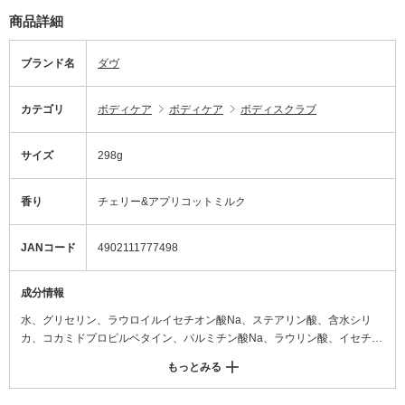
商品詳細
ブランド名
ダヴ
カテゴリ
ボディケア
ボディケア
ボディスクラブ
サイズ
298g
香り
チェリー&アプリコットミルク
JANコード
4902111777498
成分情報
水、グリセリン、ラウロイルイセチオン酸Na、ステアリン酸、含水シリ
カ、コカミドプロピルベタイン、パルミチン酸Na、ラウリン酸、イセチオ
ン酸Na、香料、ステアリン酸Na、合成ワックス、セテアリルアルコー
もっとみる
ル、塩化Na、水酸化Na、パーム核脂肪酸Na、安息香酸Na、ヒドロキシア
セトフェノン、EDTA-4Na、PG、アンズ核油、トリ(カプリル酸/カプリン