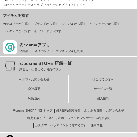
ふわとろクリーミースクラブ チェリー&アプリコットミルク
アイテムを探す
カテゴリーから探す
ブランドから探す
ジャンルから探す
キャンペーンから探す
ランキングから探す
キーワードから探す
@cosmeアプリ
化粧品・コスメのクチコミランキング&お買物
@cosme STORE 店舗一覧
試せる、出会える、運命コスメ
ヘルプ・お問い合わせ
はじめての方へ
会社概要
サービス一覧
利用規約
個人情報
@cosme SHOPPING トップ
個人情報保護方針
よくある質問
お問い合わせ
特定商取引法に基づく表示
ショッピングサービス利用規約
カスタマーハラスメントに対する方針
採用情報