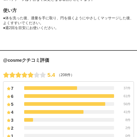
使い方
●体を洗った後、適量を手に取り、円を描くようにやさしくマッサージした後、
よくすすいでください。
●週2回を目安にお使いください。
@cosmeクチコミ評価
5.4
（208件）
7
37件
6
61件
5
56件
4
41件
3
8件
2
2件
1
0件