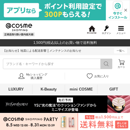
ログイン
メニュー
@
c
1,500円(税込)以上のお買い物で送料無料
o
s
【お知らせ】
地震による配送影響
メンテナンスのお知らせ
一覧へ
m
e
ブランド名・キーワードから探す
カート
Myショッピング
お気に入り
購入履歴
LUXURY
K-Beauty
mini COSME
GIFT