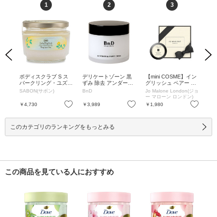
1
2
3
Previous
Next
MM
ボディスクラブ S ス
デリケートゾーン 黒
【mini COSME】イン
ペ
マー
パークリング・ユズ /
ずみ 除去 アンダーア
グリッシュ ペアー &
シ
ーの
320g / 320g
ームクリーム / 100ml
フリージア ボディ ク
ック 
SABON(サボン)
BnD
Jo Malone London(ジョ
ME
(100g) / 本体 / 100ml
レーム / 15mL / 15mL
ー マローン ロンドン)
(100g)
お気に入り
お気に入り
お気に入り
￥4,730
￥3,989
￥1,980
￥2
このカテゴリのランキングをもっとみる
この商品を見ている人におすすめ