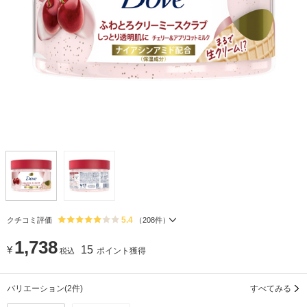
5.4
クチコミ評価
（
208
件）
1,738
¥
15
ポイント獲得
税込
バリエーション
(2件)
すべてみる