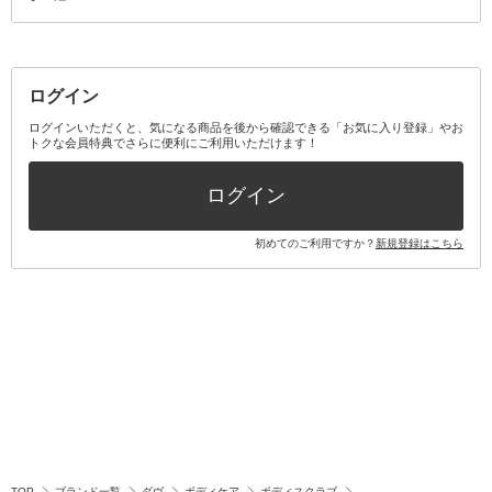
その他メイクアップ・ケアグッズ
マスク・ティッシュ
マウスウォッシュ・スプレー
ベースメイクキット
その他全て
その他日用品・雑貨
口臭清涼・ケア剤
メイクアップキット
その他
ログイン
その他オーラルケア
ボディケアキット
ヘアケアキット
ログインいただくと、気になる商品を後から確認できる「お気に入り登録」やお
トクな会員特典でさらに便利にご利用いただけます！
その他キット・セット
ログイン
初めてのご利用ですか？
新規登録はこちら
TOP
ブランド一覧
ダヴ
ボディケア
ボディスクラブ