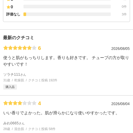
0
0件
評価なし
3件
最新のクチコミ
6
2026/08/05
使うと肌がもっちりします。香りも好きです。 チューブの方が取り
やすいです！
ソラチ111
さん
31歳
乾燥肌
クチコミ投稿 192件
購入品
4
2026/08/04
いい香りでよかった。肌が滑らかになり使いやすかったです。
みわ0665
さん
28歳
混合肌
クチコミ投稿 58件