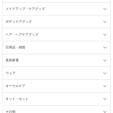
メイクアップ・ケアグッズ
リムーバー・除光液
フレグランスミスト
入浴剤・浴用料・バスソルト全て
ヘアフレグランス
入浴剤・浴用料
ボディケアグッズ
その他香水・ヘアフレグランス
バスソルト
メイクアップ・ケアグッズ全て
パフ・スポンジ
ヘア・ヘアケアグッズ
コットン・綿棒
ボディケアグッズ全て
あぶらとり紙
ボディ・バスグッズ
日用品・雑貨
洗顔グッズ
マッサージ・ボディケアグッズ
ヘア・ヘアケアグッズ全て
ビューラー
アイケアグッズ
ヘアブラシ
美容家電
ブラシ・チップ
かかと・角質ケアグッズ
ヘアゴム
日用品・雑貨全て
二重まぶた用アイテム
エクササイズ器具・グッズ
ヘアピン・ヘアクリップ
洗剤
ウェア
ツィザー・毛抜き
絆創膏
ヘアバンド
柔軟剤
美容家電全て
眉・鼻毛・甘皮はさみ
その他ボディケアグッズ
ヘアカーラー
サニタリー・生理用品
フェイスケア美容家電
ルームフレグランス・ディフュー
オーラルケア
カミソリ
ヘッドマッサージブラシ
ボディケア美容家電
ウェア全て
角栓抜き
その他ヘア・ヘアケアグッズ
エッセンシャルオイル
ヘアケアスタイリング美容家電
インナー
ザー
ファンデーション・パウダーケー
キット・セット
アロマキャンドル
その他美容家電
レッグウェア
オーラルケア全て
化粧ポーチ・メイクボックス
お香・インセンス
その他ウェア
歯磨き粉
ス
その他
ミラー・鏡
消臭剤・芳香剤
歯ブラシ
キット・セット全て
詰替容器・アトマイザー
ファブリックミスト
デンタルフロス
スキンケアキット