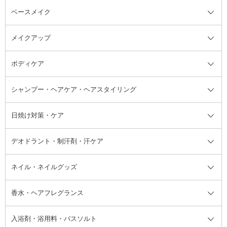
ベースメイク
スキンケア・基礎化粧品全て
クレンジング
メイクアップ
洗顔料
ベースメイク全て
化粧水
化粧下地・コントロールカラー
ボディケア
美容液
BBクリーム
メイクアップ全て
乳液
CCクリーム
マスカラ・マスカラ下地
ボディソープ・ハンドソープ・石
シャンプー・ヘアケア・ヘアスタイリング
オールインワン化粧品
コンシーラー
まつげ美容液
ボディケア全て
フェイスクリーム
ファンデーション
つけまつげ
けん
シャンプー・ヘアケア・ヘアスタ
日焼け対策・ケア
フェイスオイル・バーム
フェイスパウダー
アイシャドウ
ボディケア
化粧液
その他ベースメイク
アイシャドウベース
ハンドケア
シャンプー・コンディショナー
イリング全て
デオドラント・制汗剤・汗ケア
ブースター・導入液
アイブロウ・眉マスカラ
レッグ・フットケア
洗い流さないトリートメント
日焼け対策・ケア全て
シートパック・マスク
アイライナー
ネック・デコルテケア
ヘアパック・ヘアマスク
日焼け止め
デオドラント・制汗剤・汗ケア全
ボディ用デオドラント・制汗剤・
ネイル・ネイルグッズ
洗い流すパック・マスク
チーク
バストケア
ヘアスタイリング剤
サンオイル・タンニング
アイクリーム・アイケア
口紅・リップグロス
ヒップケア
ヘアカラー・カラーリング
アフターサンケア
て
汗ケア
フット用デオドラント・制汗剤・
香水・ヘアフレグランス
リップクリーム・リップケア
ハイライト・シェーディング
ネイルケア
頭皮ケア・育毛剤
その他日焼け対策・UVケア
ネイル・ネイルグッズ全て
ゴマージュ・ピーリング
その他メイクアップ
ネイルケアグッズ
パーマ液
マニキュア
汗ケア
その他シャンプー・ヘアケア・ヘ
入浴剤・浴用料・バスソルト
顔用マッサージ料
脱毛・除毛ケア
ジェルネイル
香水・ヘアフレグランス全て
その他スキンケア
その他ボディケア
ネイルアートグッズ
香水
アスタイリング