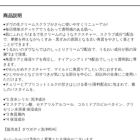
酸)グリセリル、炭酸Na、エチドロン酸4Na、クエン酸、スミノミザクラ
果汁、トリデセス-9、乳酸、硫酸Na、ナイアシンアミド、ココヤシ果実エ
キス、PEG-60水添ヒマシ油、ビサボロール、ソルビン酸K、酸化チタン、
商品説明
酸化亜鉛、酸化鉄、アルミナ、赤227、黄4、青1
●ダヴの生クリームスクラブがさらに使いやすくリニューアル!
●毎日簡単ボディケアでうるおって透明感のある肌へ。
●肌にふわとろ!まるで生クリームのようなテクスチャー。スクラブ成分*1配合
で、摩擦を抑えながらくすみ・黒ずみの原因となる古い角質をやさしく落とす
ことができます。
●うるおいのダヴならではのしっとりクリーム*2配合で、うるおい成分が肌の深
層*3まで浸透。
●角質ケアと保湿ケアを両立し、ナイアシンアミド*4配合でしっとり透明肌に導
きます。
●やわらかめテクスチャーで、マイルドに角質ケアしたい方におすすめ。
●ひじやかかとなどカサつきが気になる部分を中心に、顔以外の全身にご使用い
ただけます。
●チェリーとアプリコットミルクの甘さはじける香り(香料配合)に包まれて、癒
しのバスタイムを。
●*1 含水シリカ: 洗浄成分
●*2 ステアリン酸、セテアリルアルコール、コカミドプロピルベタイン、グリ
セリン水溶液:保湿成分
●*3 角質層内
●*4 保湿成分
【販売名】ダヴボディ洗浄料AC
※パッケージは予告なく変更となる場合がございます。