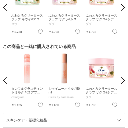
Previous
Next
ーミ
ふわとろクリーミース
ふわとろクリーミース
ふわとろクリーミース
ふ
 15
クラブ キウイ&アロエ
クラブ サクラ&ムスク
クラブ ザクロ&シアバ
クラ
/ 298g / キウイ&アロ
/ 298g / サクラ&ムス
ター / 298g / ザクロ&
ナ
ダヴ
ダヴ
ダヴ
ダ
エ
ク
シアバター
お気に入り
お気に入り
お気に入り
￥1,738
￥1,738
￥1,738
￥1
この商品と一緒に購入されている商品
Previous
Next
シー
タンフルグラスティン
シャイニーオイル / 50
ふわとろクリーミース
メ
 15g
トミルク / 02 アプリ
ml
クラブ ザクロ&シアバ
オ
コットデュー / 3g
ター / 298g / ザクロ&
ンP
colorgram
Sleek by sarasalon
ダヴ
メ
シアバター
シ
お気に入り
お気に入り
お気に入り
￥1,155
￥1,650
￥1,738
￥9
スキンケア・基礎化粧品