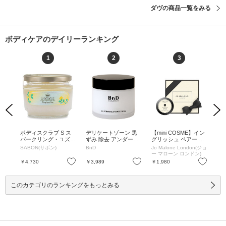
ダヴの商品一覧をみる
ボディケアのデイリーランキング
1
2
3
Previous
Next
MM
ボディスクラブ S ス
デリケートゾーン 黒
【mini COSME】イン
ペ
マー
パークリング・ユズ /
ずみ 除去 アンダーア
グリッシュ ペアー &
シ
ーの
320g / 320g
ームクリーム / 100ml
フリージア ボディ ク
ック 
SABON(サボン)
BnD
Jo Malone London(ジョ
ME
(100g) / 本体 / 100ml
レーム / 15mL / 15mL
ー マローン ロンドン)
(100g)
お気に入り
お気に入り
お気に入り
￥4,730
￥3,989
￥1,980
￥2
このカテゴリのランキングをもっとみる