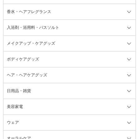
フット用デオドラント・制汗剤・
香水・ヘアフレグランス
リップクリーム・リップケア
ハイライト・シェーディング
ネイルケア
頭皮ケア・育毛剤
その他日焼け対策・UVケア
ネイル・ネイルグッズ全て
ゴマージュ・ピーリング
その他メイクアップ
ネイルケアグッズ
パーマ液
マニキュア
汗ケア
その他シャンプー・ヘアケア・ヘ
入浴剤・浴用料・バスソルト
顔用マッサージ料
脱毛・除毛ケア
ジェルネイル
香水・ヘアフレグランス全て
その他スキンケア
その他ボディケア
ネイルアートグッズ
香水
アスタイリング
メイクアップ・ケアグッズ
リムーバー・除光液
フレグランスミスト
入浴剤・浴用料・バスソルト全て
ヘアフレグランス
入浴剤・浴用料
ボディケアグッズ
その他香水・ヘアフレグランス
バスソルト
メイクアップ・ケアグッズ全て
パフ・スポンジ
ヘア・ヘアケアグッズ
コットン・綿棒
ボディケアグッズ全て
あぶらとり紙
ボディ・バスグッズ
日用品・雑貨
洗顔グッズ
マッサージ・ボディケアグッズ
ヘア・ヘアケアグッズ全て
ビューラー
アイケアグッズ
ヘアブラシ
美容家電
ブラシ・チップ
かかと・角質ケアグッズ
ヘアゴム
日用品・雑貨全て
二重まぶた用アイテム
エクササイズ器具・グッズ
ヘアピン・ヘアクリップ
洗剤
ウェア
ツィザー・毛抜き
絆創膏
ヘアバンド
柔軟剤
美容家電全て
眉・鼻毛・甘皮はさみ
その他ボディケアグッズ
ヘアカーラー
サニタリー・生理用品
フェイスケア美容家電
ルームフレグランス・ディフュー
オーラルケア
カミソリ
ヘッドマッサージブラシ
ボディケア美容家電
ウェア全て
角栓抜き
その他ヘア・ヘアケアグッズ
エッセンシャルオイル
ヘアケアスタイリング美容家電
インナー