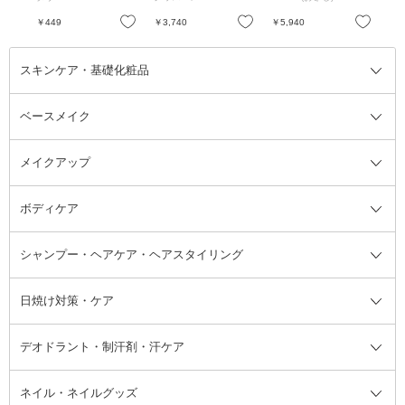
ル、ケース、パフのセ
ッ
ット / 02 / 12g
お気に入り
お気に入り
お気に入り
￥449
￥3,740
￥5,940
￥4
スキンケア・基礎化粧品
ベースメイク
スキンケア・基礎化粧品全て
クレンジング
メイクアップ
洗顔料
ベースメイク全て
化粧水
化粧下地・コントロールカラー
ボディケア
美容液
BBクリーム
メイクアップ全て
乳液
CCクリーム
マスカラ・マスカラ下地
ボディソープ・ハンドソープ・石
シャンプー・ヘアケア・ヘアスタイリング
オールインワン化粧品
コンシーラー
まつげ美容液
ボディケア全て
フェイスクリーム
ファンデーション
つけまつげ
けん
シャンプー・ヘアケア・ヘアスタ
日焼け対策・ケア
フェイスオイル・バーム
フェイスパウダー
アイシャドウ
ボディケア
化粧液
その他ベースメイク
アイシャドウベース
ハンドケア
シャンプー・コンディショナー
イリング全て
デオドラント・制汗剤・汗ケア
ブースター・導入液
アイブロウ・眉マスカラ
レッグ・フットケア
洗い流さないトリートメント
日焼け対策・ケア全て
シートパック・マスク
アイライナー
ネック・デコルテケア
ヘアパック・ヘアマスク
日焼け止め
デオドラント・制汗剤・汗ケア全
ボディ用デオドラント・制汗剤・
ネイル・ネイルグッズ
洗い流すパック・マスク
チーク
バストケア
ヘアスタイリング剤
サンオイル・タンニング
アイクリーム・アイケア
口紅・リップグロス
ヒップケア
ヘアカラー・カラーリング
アフターサンケア
て
汗ケア