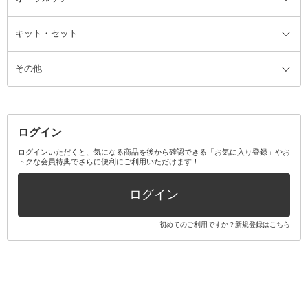
ザー
ファンデーション・パウダーケー
キット・セット
アロマキャンドル
その他美容家電
レッグウェア
オーラルケア全て
化粧ポーチ・メイクボックス
お香・インセンス
その他ウェア
歯磨き粉
ス
その他
ミラー・鏡
消臭剤・芳香剤
歯ブラシ
キット・セット全て
詰替容器・アトマイザー
ファブリックミスト
デンタルフロス
スキンケアキット
その他メイクアップ・ケアグッズ
マスク・ティッシュ
マウスウォッシュ・スプレー
ベースメイクキット
その他全て
その他日用品・雑貨
口臭清涼・ケア剤
メイクアップキット
その他
ログイン
その他オーラルケア
ボディケアキット
ヘアケアキット
ログインいただくと、気になる商品を後から確認できる「お気に入り登録」やお
トクな会員特典でさらに便利にご利用いただけます！
その他キット・セット
ログイン
初めてのご利用ですか？
新規登録はこちら