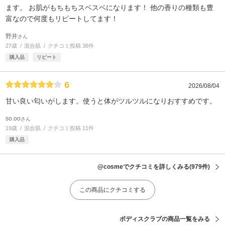
ます。 お肌がもちもちスベスベになります！ 他の香りの種類も豊
富なので何度もリピートしてます！
野井
さん
27歳
混合肌
クチコミ投稿 38件
購入品
リピート
6
2026/08/04
甘い良い匂いがします。使うと体がツルツルになりおすすめです。
so.oo
さん
19歳
混合肌
クチコミ投稿 11件
購入品
@cosmeでクチコミを詳しくみる
(979件)
この商品にクチコミする
ボディスクラブの商品一覧をみる