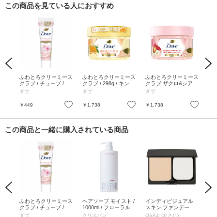
この商品を見ている人におすすめ
Previous
Next
ュラ
ふわとろクリーミース
ふわとろクリーミース
ふわとろクリーミース
ふ
PHA
クラブ / チューブ / 50
クラブ / 298g / キンモ
クラブ ザクロ&シアバ
クラ
g / サクラ&ムスク
クセイ
ター / 298g / ザクロ&
g 
ダヴ
ダヴ
ダヴ
ダ
シアバター
ッ
お気に入り
お気に入り
お気に入り
￥449
￥1,738
￥1,738
￥4
この商品と一緒に購入されている商品
Previous
Next
の葉
ふわとろクリーミース
ヘアソープ モイスト /
インディビジュアル
ふ
替用2
クラブ / チューブ / 50
1000ml / フローラルグ
スキン ファンデーシ
クラ
ーチ
g / サクラ&ムスク
リーン
ョン セット / レフィ
g 
ダヴ
クリスバン
OSAJI (おさじ)
ダ