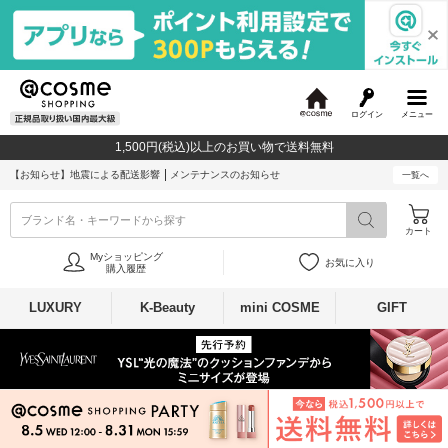
ログイン
メニュー
@
c
1,500円(税込)以上のお買い物で送料無料
o
s
【お知らせ】
地震による配送影響
メンテナンスのお知らせ
一覧へ
m
e
ブランド名・キーワードから探す
カート
Myショッピング
お気に入り
購入履歴
LUXURY
K-Beauty
mini COSME
GIFT