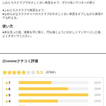
ふわとろスクラブでやさしく古い角質をオフ。ザクロ&シアバターの香り
●ふわとろスクラブで角質をオフ。
●なめらかなテクスチャーのスクラブがやさしく古い角質をオフしながら保湿ケ
アも叶える。
使い方
●体を洗った後、適量を手に取り、円を描くようにやさしくマッサージした後、
よくすすいでください。
@cosmeクチコミ評価
5.3
（979件）
7
161件
6
239件
5
340件
4
192件