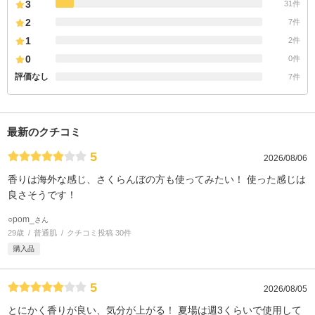
3
31件
2
7件
1
2件
0
0件
評価なし
7件
最新のクチコミ
5
2026/08/06
香りは海外な感じ、さくらんぼの方も使ってみたい！ 使った感じは
良さそうです！
○pom_
さん
29歳
普通肌
クチコミ投稿 30件
購入品
5
2026/08/05
とにかく香りが良い、気分が上がる！ 夏場は週3くらいで使用して