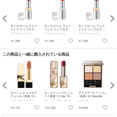
Previous
Next
リキ
モノクローム ウェイ
モノクローム ウェイ
モノクローム ウェイ
モ
 /
トレス リップカラー
トレス リップカラー
トレス リップカラー
ト
ナ イ
(マット レザー) / 本体
(スムース ナイロン) /
(マット レザー) / 本体
(マ
プラダ ビューティ
プラダ ビューティ
プラダ ビューティ
プ
/ P58 Tamaris タマリ
本体 / O176 Nacarat
/ P59 Amarena アマレ
/ 
ス
ナカラ
ナ
お気に入り
お気に入り
お気に入り
￥7,260
￥7,260
￥7,260
￥7
この商品と一緒に購入されている商品
Previous
Next
 /
ルージュ ピュールク
ル・ルージュプレシュ
アイカラーレーション
【m
/ 5
チュール / 本体 / NM
ー / 本体 / 3 / 4g / 天然
/ 本体 / 22 Serenity Fu
グ
ヌード ミューズ / 3.8g
ローズオイルなどを調
sion / 6.7g
フ
)
イヴ・サンローラン
クレ・ド・ポー ボーテ
ルナソル
Jo 
香した香り
レー
ー 
お気に入り
お気に入り
お気に入り
￥6,710
￥13,200
￥6,820
￥1