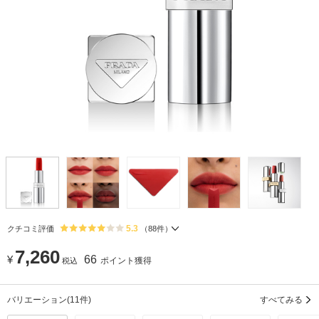
5.3
クチコミ評価
（
88
件）
7,260
¥
66
ポイント獲得
税込
バリエーション
(11件)
すべてみる