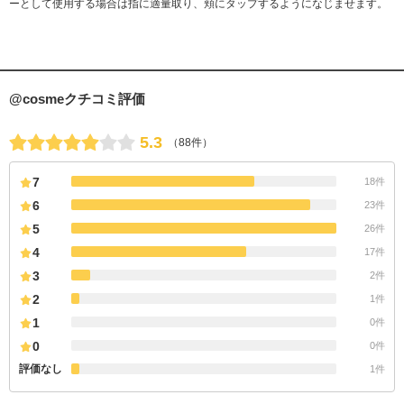
ーとして使用する場合は指に適量取り、頬にタップするようになじませます。
@cosmeクチコミ評価
5.3
（88件）
7
18件
6
23件
5
26件
4
17件
3
2件
2
1件
1
0件
0
0件
評価なし
1件