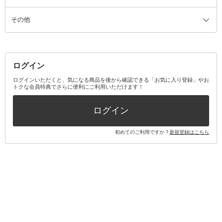
その他
ミラー・鏡
消臭剤・芳香剤
歯ブラシ
キット・セット全て
詰替容器・アトマイザー
ファブリックミスト
デンタルフロス
スキンケアキット
その他メイクアップ・ケアグッズ
マスク・ティッシュ
マウスウォッシュ・スプレー
ベースメイクキット
その他全て
その他日用品・雑貨
口臭清涼・ケア剤
メイクアップキット
その他
ログイン
その他オーラルケア
ボディケアキット
ヘアケアキット
ログインいただくと、気になる商品を後から確認できる「お気に入り登録」やお
トクな会員特典でさらに便利にご利用いただけます！
その他キット・セット
ログイン
初めてのご利用ですか？
新規登録はこちら