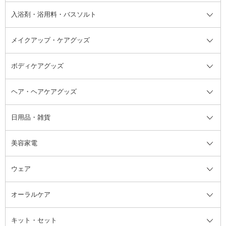
その他シャンプー・ヘアケア・ヘ
入浴剤・浴用料・バスソルト
顔用マッサージ料
脱毛・除毛ケア
ジェルネイル
香水・ヘアフレグランス全て
その他スキンケア
その他ボディケア
ネイルアートグッズ
香水
アスタイリング
メイクアップ・ケアグッズ
リムーバー・除光液
フレグランスミスト
入浴剤・浴用料・バスソルト全て
ヘアフレグランス
入浴剤・浴用料
ボディケアグッズ
その他香水・ヘアフレグランス
バスソルト
メイクアップ・ケアグッズ全て
パフ・スポンジ
ヘア・ヘアケアグッズ
コットン・綿棒
ボディケアグッズ全て
あぶらとり紙
ボディ・バスグッズ
日用品・雑貨
洗顔グッズ
マッサージ・ボディケアグッズ
ヘア・ヘアケアグッズ全て
ビューラー
アイケアグッズ
ヘアブラシ
美容家電
ブラシ・チップ
かかと・角質ケアグッズ
ヘアゴム
日用品・雑貨全て
二重まぶた用アイテム
エクササイズ器具・グッズ
ヘアピン・ヘアクリップ
洗剤
ウェア
ツィザー・毛抜き
絆創膏
ヘアバンド
柔軟剤
美容家電全て
眉・鼻毛・甘皮はさみ
その他ボディケアグッズ
ヘアカーラー
サニタリー・生理用品
フェイスケア美容家電
ルームフレグランス・ディフュー
オーラルケア
カミソリ
ヘッドマッサージブラシ
ボディケア美容家電
ウェア全て
角栓抜き
その他ヘア・ヘアケアグッズ
エッセンシャルオイル
ヘアケアスタイリング美容家電
インナー
ザー
ファンデーション・パウダーケー
キット・セット
アロマキャンドル
その他美容家電
レッグウェア
オーラルケア全て
化粧ポーチ・メイクボックス
お香・インセンス
その他ウェア
歯磨き粉
ス