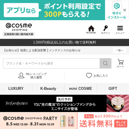
ログイン
メニュー
@
c
1,500円(税込)以上のお買い物で送料無料
o
s
【お知らせ】
地震による配送影響
メンテナンスのお知らせ
一覧へ
m
e
ブランド名・キーワードから探す
カート
Myショッピング
お気に入り
購入履歴
LUXURY
K-Beauty
mini COSME
GIFT