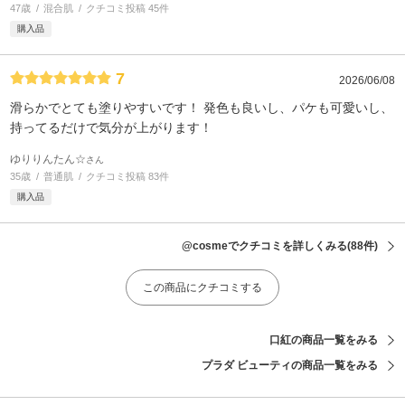
47歳
混合肌
クチコミ投稿 45件
購入品
7
2026/06/08
滑らかでとても塗りやすいです！ 発色も良いし、パケも可愛いし、
持ってるだけで気分が上がります！
ゆりりんたん☆
さん
35歳
普通肌
クチコミ投稿 83件
購入品
@cosmeでクチコミを詳しくみる
(88件)
この商品にクチコミする
口紅の商品一覧をみる
プラダ ビューティの商品一覧をみる