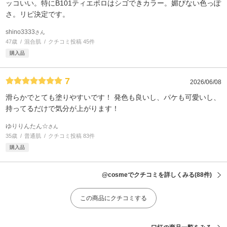
ッコいい。特にB101ティエポロはシゴできカラー。媚びない色っぽ
さ。リピ決定です。
shino3333
さん
47歳
混合肌
クチコミ投稿 45件
購入品
7
2026/06/08
滑らかでとても塗りやすいです！ 発色も良いし、パケも可愛いし、
持ってるだけで気分が上がります！
ゆりりんたん☆
さん
35歳
普通肌
クチコミ投稿 83件
購入品
@cosmeでクチコミを詳しくみる
(88件)
この商品にクチコミする