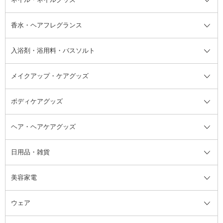
洗い流すパック・マスク
チーク
バストケア
ヘアスタイリング剤
サンオイル・タンニング
アイクリーム・アイケア
口紅・リップグロス
ヒップケア
ヘアカラー・カラーリング
アフターサンケア
て
汗ケア
フット用デオドラント・制汗剤・
香水・ヘアフレグランス
リップクリーム・リップケア
ハイライト・シェーディング
ネイルケア
頭皮ケア・育毛剤
その他日焼け対策・UVケア
ネイル・ネイルグッズ全て
ゴマージュ・ピーリング
その他メイクアップ
ネイルケアグッズ
パーマ液
マニキュア
汗ケア
その他シャンプー・ヘアケア・ヘ
入浴剤・浴用料・バスソルト
顔用マッサージ料
脱毛・除毛ケア
ジェルネイル
香水・ヘアフレグランス全て
その他スキンケア
その他ボディケア
ネイルアートグッズ
香水
アスタイリング
メイクアップ・ケアグッズ
リムーバー・除光液
フレグランスミスト
入浴剤・浴用料・バスソルト全て
ヘアフレグランス
入浴剤・浴用料
ボディケアグッズ
その他香水・ヘアフレグランス
バスソルト
メイクアップ・ケアグッズ全て
パフ・スポンジ
ヘア・ヘアケアグッズ
コットン・綿棒
ボディケアグッズ全て
あぶらとり紙
ボディ・バスグッズ
日用品・雑貨
洗顔グッズ
マッサージ・ボディケアグッズ
ヘア・ヘアケアグッズ全て
ビューラー
アイケアグッズ
ヘアブラシ
美容家電
ブラシ・チップ
かかと・角質ケアグッズ
ヘアゴム
日用品・雑貨全て
二重まぶた用アイテム
エクササイズ器具・グッズ
ヘアピン・ヘアクリップ
洗剤
ウェア
ツィザー・毛抜き
絆創膏
ヘアバンド
柔軟剤
美容家電全て
眉・鼻毛・甘皮はさみ
その他ボディケアグッズ
ヘアカーラー
サニタリー・生理用品
フェイスケア美容家電