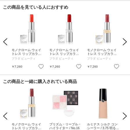
この商品を見ている人におすすめ
Previous
Next
ロー
モノクローム ウェイ
モノクローム ウェイ
モノクローム ウェイ
モ
 /
トレス リップカラー
トレス リップカラー
トレス リップカラー
ト
ー /
(スムース ナイロン) /
(スムース ナイロン) /
(マット レザー) / 本体
(マ
プラダ ビューティ
プラダ ビューティ
プラダ ビューティ
プ
本体 / O176 Nacarat
本体 / R129 Lacca ラ
/ P58 Tamaris タマリ
/ 
ナカラ
ッカー
ス
ナ
お気に入り
お気に入り
お気に入り
￥7,260
￥7,260
￥7,260
￥7
この商品と一緒に購入されている商品
Previous
Next
 リ
モノクローム ウェイ
プリズム・リーブル・
ルミナス シルク コン
リ
 05
トレス リップカラー
ハイライター / No.16
シーラー / 3.75 明るめ
テン