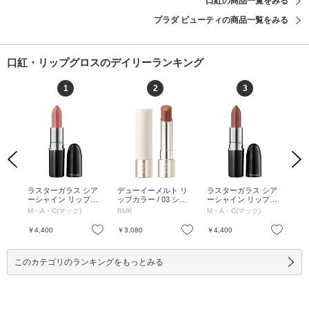
口紅の商品一覧をみる
プラダ ビューティの商品一覧をみる
口紅・リップグロスのデイリーランキング
1
2
3
Previous
Next
 07
ラスターガラス シア
デューイーメルト リ
ラスターガラス シア
デ
 ラ
ーシャイン リップス
ップカラー / 03 シャ
ーシャイン リップス
ッ
ティック / サンクス、
イ ハート / 3.6g / レフ
ティック / アローン
/ 1
M・A・C(マック)
RMK
M・A・C(マック)
RM
イッツ M·A·C! / 3.5g /
ィル / 03 シャイ ハー
タイム / 3.5g / アロー
12 
サンクス、イッツ M·
ト / 3.6g
ン タイム / 3.5g
お気に入り
お気に入り
お気に入り
￥4,400
￥3,080
￥4,400
￥3
A·C! / 3.5g
このカテゴリのランキングをもっとみる