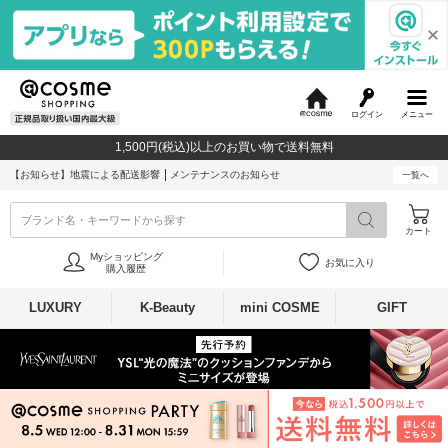
ログイン
メニュー
@
c
1,500円(税込)以上のお買い物で送料無料
o
s
【お知らせ】
地震による配送影響
メンテナンスのお知らせ
一覧へ
m
e
ブランド名・キーワードから探す
カート
Myショッピング
お気に入り
購入履歴
LUXURY
K-Beauty
mini COSME
GIFT