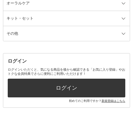
ルームフレグランス・ディフュー
オーラルケア
カミソリ
ヘッドマッサージブラシ
ボディケア美容家電
ウェア全て
角栓抜き
その他ヘア・ヘアケアグッズ
エッセンシャルオイル
ヘアケアスタイリング美容家電
インナー
ザー
ファンデーション・パウダーケー
キット・セット
アロマキャンドル
その他美容家電
レッグウェア
オーラルケア全て
化粧ポーチ・メイクボックス
お香・インセンス
その他ウェア
歯磨き粉
ス
その他
ミラー・鏡
消臭剤・芳香剤
歯ブラシ
キット・セット全て
詰替容器・アトマイザー
ファブリックミスト
デンタルフロス
スキンケアキット
その他メイクアップ・ケアグッズ
マスク・ティッシュ
マウスウォッシュ・スプレー
ベースメイクキット
その他全て
その他日用品・雑貨
口臭清涼・ケア剤
メイクアップキット
その他
ログイン
その他オーラルケア
ボディケアキット
ヘアケアキット
ログインいただくと、気になる商品を後から確認できる「お気に入り登録」やお
トクな会員特典でさらに便利にご利用いただけます！
その他キット・セット
ログイン
初めてのご利用ですか？
新規登録はこちら