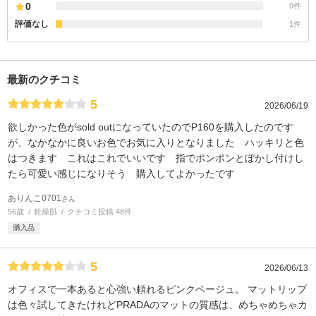
0
0件
評価なし
1件
最新のクチコミ
5
2026/06/19
欲しかった色がsold outになっていたのでP160を購入したのです
が、なかなかに良いお色でお気に入りとなりました ハッキリと色
はつきます これはこれでいいです 指でポンポンとぼかし付けし
たら可愛い感じになりそう 購入してよかったです
ありんこ0701
さん
56歳
乾燥肌
クチコミ投稿 48件
購入品
5
2026/06/13
オフィスで一本あると心強い頼れるピンクベージュ。 マットリップ
は色々試してきたけれどPRADAのマットの質感は、めちゃめちゃカ