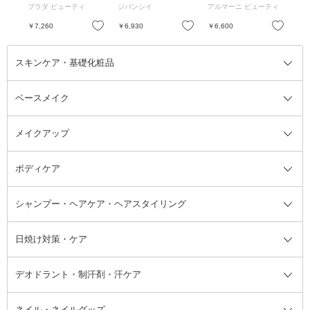
 /
(マット レザー) / 本体
のピンクベージュ / 12
ク
プラダ ビューティ
ジバンシイ
アルマーニ ビューティ
ア
/ P59 Amarena アマレ
mL
イ /
ナ
お気に入り
お気に入り
お気に入り
￥7,260
￥6,930
￥6,600
￥6
スキンケア・基礎化粧品
ベースメイク
スキンケア・基礎化粧品全て
クレンジング
メイクアップ
洗顔料
ベースメイク全て
化粧水
化粧下地・コントロールカラー
ボディケア
美容液
BBクリーム
メイクアップ全て
乳液
CCクリーム
マスカラ・マスカラ下地
ボディソープ・ハンドソープ・石
シャンプー・ヘアケア・ヘアスタイリング
オールインワン化粧品
コンシーラー
まつげ美容液
ボディケア全て
フェイスクリーム
ファンデーション
つけまつげ
けん
シャンプー・ヘアケア・ヘアスタ
日焼け対策・ケア
フェイスオイル・バーム
フェイスパウダー
アイシャドウ
ボディケア
化粧液
その他ベースメイク
アイシャドウベース
ハンドケア
シャンプー・コンディショナー
イリング全て
デオドラント・制汗剤・汗ケア
ブースター・導入液
アイブロウ・眉マスカラ
レッグ・フットケア
洗い流さないトリートメント
日焼け対策・ケア全て
シートパック・マスク
アイライナー
ネック・デコルテケア
ヘアパック・ヘアマスク
日焼け止め
デオドラント・制汗剤・汗ケア全
ボディ用デオドラント・制汗剤・
ネイル・ネイルグッズ