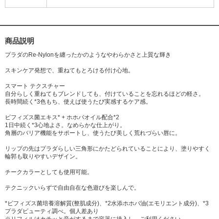
商品説明
プラダのRe-Nylonを纏ったかのようなやわらかさと上質な輝き
スキンケア発想で、重ねてもとろける付け心地。
スマート テクスチャー
自分らしく重ねてもブレンドしても、付けていることを忘れるほどの軽さ。
長時間続く*3色もち、使えば使うたび実感するケア感。
ビフィズス菌エキス* + ホホバオイル配合*2
1日中続く*3心地よさ。なめらかな仕上がり。
角層のバリア機能をサポートし、使うたび美しく荒れづらい唇に。
リップの先はプラダらしい三角形にかたどられていることにより、塗りやすく
輪郭も取りやすいデザイン。
チークカラーとしても使用可能。
テクニックいらずで自由自在な色遊びを楽しんで。
*ビフィズス菌培養溶解質(整肌成分)、*2水添ホホバ油(エモリエント成分)、*3
プラダビューティ調べ。個人差あり