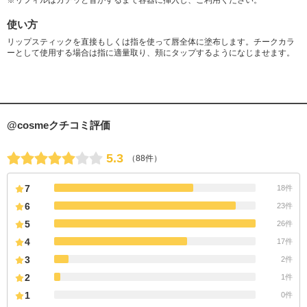
※リフィルはカチッと音がするまで容器に挿入し、ご利用ください。
使い方
リップスティックを直接もしくは指を使って唇全体に塗布します。チークカラ
ーとして使用する場合は指に適量取り、頬にタップするようになじませます。
@cosmeクチコミ評価
5.3
（88件）
7
18件
6
23件
5
26件
4
17件
3
2件
2
1件
1
0件