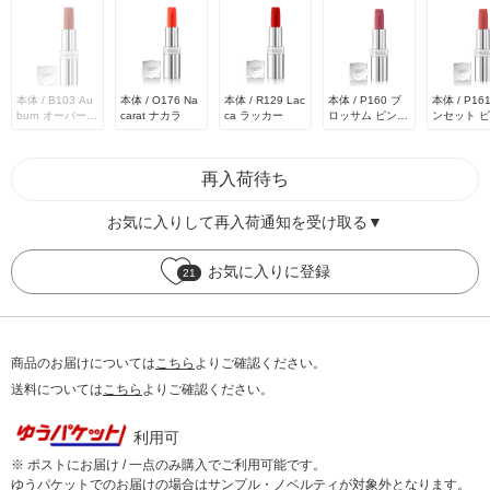
本体 / B103 Au
本体 / O176 Na
本体 / R129 Lac
本体 / P160 ブ
本体 / P16
burn オーバーン
carat ナカラ
ca ラッカー
ロッサム ピンク
ンセット 
/ 3.8g
/ 3.8g
/ 3.8g
再入荷待ち
お気に入りして再入荷通知を受け取る▼
お気に入りに登録
21
商品のお届けについては
こちら
よりご確認ください。
送料については
こちら
よりご確認ください。
利用可
※ ポストにお届け / 一点のみ購入でご利用可能です。
ゆうパケットでのお届けの場合はサンプル・ノベルティが対象外となります。