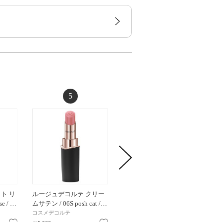
5
6
ト リ
ルージュデコルテ クリー
デューイーメルト リップ
ラスタ
se / …
ムサテン / 06S posh cat /…
カラー / 10 サクラ シー…
ャイン
コスメデコルテ
RMK
M・A・C