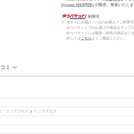
@cosme SHOPPING
が販売、発送いたしま
利用可
※
ポストにお届け / 一点のみ購入でご利用
ゆうパケットでのお届けの場合はサンプ
ゆうパケットには破損・紛失の保証はご
詳しくは
こちら
よりご確認ください。
コミ
紅・リップグロス
リップグロス