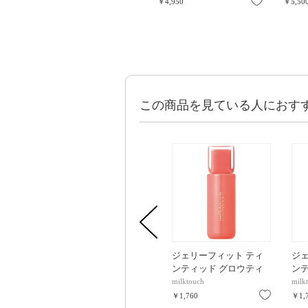
お気に入り
￥4,950
￥5,50
この商品を見ている人におす
ジェリーフィット ティ
ジ
ンティッド グロウティ
ン
ント / 02 Peach on top /
ント 
milktouch
milk
4g
4g
お気に入
￥1,760
￥1,