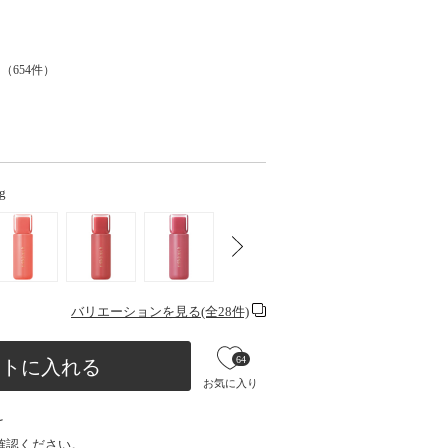
（
654
件）
4g
バリエーションを見る(全28件)
64
ートに入れる
お気に入り
け
確認ください。