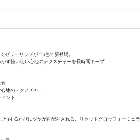
ゃくゼリーリップが全6色で新登場。
つかず軽い使い心地のテクスチャーを長時間キープ
心地
け心地のテクスチャー
ティント
こと)するたびにツヤが再配列される、リセットグロウフォーミュ