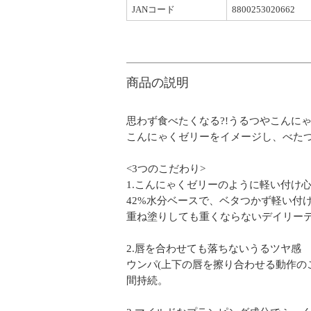
JANコード
8800253020662
商品の説明
思わず食べたくなる?!うるつやこんに
こんにゃくゼリーをイメージし、べた
<3つのこだわり>
1.こんにゃくゼリーのように軽い付け
42%水分ベースで、ベタつかず軽い付
重ね塗りしても重くならないデイリー
2.唇を合わせても落ちないうるツヤ感
ウンパ(上下の唇を擦り合わせる動作の
間持続。