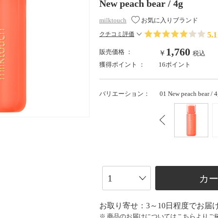
New peach bear / 4g
milktouch
お気に入りブランド
5.1
クチコミ評価
1,760
販売価格 ：
￥
税込
獲得ポイント ：
16ポイント
バリエーション：
01 New peach bear / 
カ
お取り寄せ：3～10日程度でお届
※ 商品のお届けについては
こちら
よりご