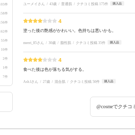
ユーメイさん
43歳
普通肌
クチコミ投稿 175件
購入品
103件
158件
4
156件
塗った後の艶感がかわいい。色持ちは悪いかも。
162件
55件
meeei_85さん
30歳
脂性肌
クチコミ投稿 35件
購入品
10件
2件
4
1件
食べた後は色が落ちる気がする。
7件
Ash.lさん
27歳
混合肌
クチコミ投稿 50件
購入品
@cosmeでクチ