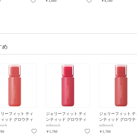
お気に入り
お気に入り
0
￥3,080
￥4,180
すめ
ェリーフィット ティ
ジェリーフィット ティ
ジェリーフィット テ
ティッド グロウティ
ンティッド グロウティ
ンティッド グロウテ
/ 07 Autumn Peach /
ント / 06 Chericious / 4g
ント / 05 Apple pom /
touch
milktouch
milktouch
り
お気に入り
お気に入り
760
￥1,760
￥1,760