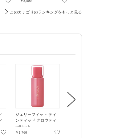
お気に入り
お気に入り
お気に入り
￥5,500
￥3,080
￥4,400
このカテゴリのランキングをもっと見る
ィ
ジェリーフィット ティ
ジェリーフィット ティ
ジェリーフィ
ィ
ンティッド グロウティ
ンティッド グロウティ
ンティッド 
 4g
ント / 04 Mute-ficial plu /
ント / 03 Cool time berry
ント / 10 Fall
milktouch
milktouch
milktouch
4g
/ 4g
お気に入り
お気に入り
お気に入り
￥1,760
￥1,760
￥1,760