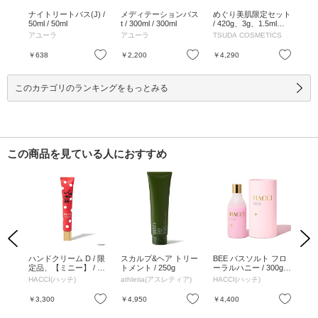
ラの
ナイトリートバス(J) /
メディテーションバス
めぐり美肌限定セット
ビ
 /
50ml / 50ml
t / 300ml / 300ml
/ 420g、3g、1.5ml、0.
スタ
とり
6ml、0.6ml×2、0.5g×
単包
アユーラ
アユーラ
TSUDA COSMETICS
&h
2、0.5g、0.4g×2、0.4
ー
g×2、1.5ml×1 / 420
お気に入り
お気に入り
お気に入り
￥638
￥2,200
￥4,290
￥3
g、3g、1.5ml、0.6m
l、0.6ml×2、0.5g×2、
0.5g、0.4g×2、0.4g×
このカテゴリのランキングをもっとみる
2、1.5ml×1
この商品を見ている人におすすめ
Previous
Next
アブ
ハンドクリーム D / 限
スカルプ&ヘア トリー
BEE バスソルト フロ
BE
ャワ
定品、【ミニー】 / 25
トメント / 250g
ーラルハニー / 300g /
マテ
g / ハニースイートの
フレッシュフローラル
0g
HACCI(ハッチ)
athletia(アスレティア)
HACCI(ハッチ)
HA
香り
の香り
ィ
お気に入り
お気に入り
お気に入り
￥3,300
￥4,950
￥4,400
￥4