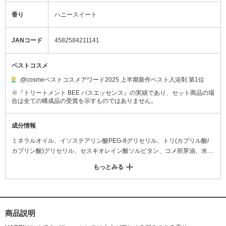
香り
ハニースイート
JANコード
4582584211141
ベストコスメ
@cosmeベストコスメアワード2025 上半期新作ベスト入浴剤 第1位
※『トリートメント BEE バスエッセンス』の実績であり、セット商品の場
合は全ての構成品の受賞を示すものではありません。
成分情報
ミネラルオイル、イソステアリン酸PEG-8グリセリル、トリ(カプリル酸/
カプリン酸)グリセリル、セスキオレイン酸ソルビタン、コメ胚芽油、水、
ハチミツ、酵母エキス、プロポリスエキス、トウキンセンカ花エキス、ロ
もっとみる
ーヤルゼリーエキス、水溶性プロテオグリカン、乳酸桿菌/豆乳発酵液、グ
リセリン、グリチルレチン酸ステアリル、セイヨウアブラナ種子油、オリ
ーブ果実油、スクワラン、アーモンド油、ベンゾトリアゾリルドデシルp-
クレゾール、ダイズ油、BG、エタノール、トコフェロール、フェノキシエ
タノール、パプリカ色素、香料
商品説明