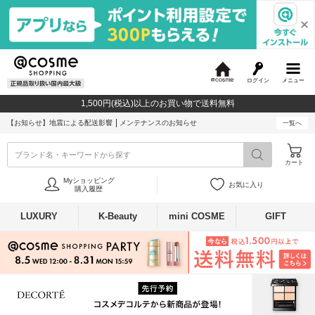
ログイン
メニュー
@
c
1,500円(税込)以上のお買い物で送料無料
o
s
【お知らせ】
地震による配送影響
メンテナンスのお知らせ
一覧へ
m
e
ブランド名・キーワードから探す
カート
Myショッピング
お気に入り
購入履歴
LUXURY
K-Beauty
mini COSME
GIFT