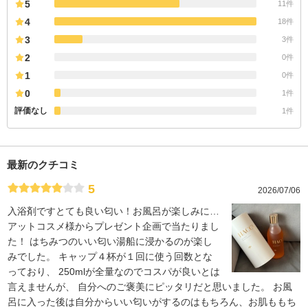
5
11件
4
18件
3
3件
2
0件
1
0件
0
1件
評価なし
1件
最新のクチコミ
5
2026/07/06
入浴剤ですとても良い匂い！お風呂が楽しみに…
アットコスメ様からプレゼント企画で当たりまし
た！ はちみつのいい匂い湯船に浸かるのが楽し
みでした。 キャップ４杯が１回に使う回数とな
っており、 250mlが全量なのでコスパが良いとは
言えませんが、 自分へのご褒美にピッタリだと思いました。 お風
呂に入った後は自分からいい匂いがするのはもちろん、お肌ももち