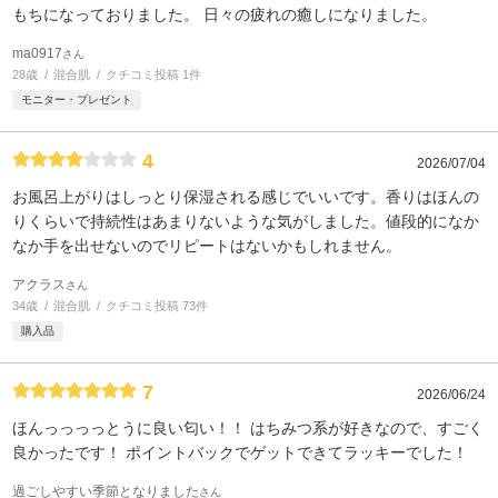
もちになっておりました。 日々の疲れの癒しになりました。
ma0917
さん
28歳
混合肌
クチコミ投稿 1件
モニター・プレゼント
4
2026/07/04
お風呂上がりはしっとり保湿される感じでいいです。香りはほんの
りくらいで持続性はあまりないような気がしました。値段的になか
なか手を出せないのでリピートはないかもしれません。
アクラス
さん
34歳
混合肌
クチコミ投稿 73件
購入品
7
2026/06/24
ほんっっっっとうに良い匂い！！ はちみつ系が好きなので、すごく
良かったです！ ポイントバックでゲットできてラッキーでした！
過ごしやすい季節となりました
さん