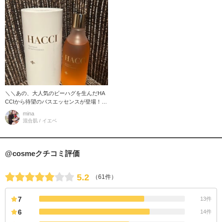
＼＼あの、大人気のビーハグを生んだHA
CCIから待望のバスエッセンスが登場！！
／／ 酵母エキス配合で、ターンオーバー
mina
をケア。 乾燥で固くなったお肌
混合肌 / イエベ
@cosmeクチコミ評価
5.2
（61件）
7
13件
6
14件