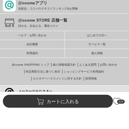
@cosmeアプリ
化粧品・コスメのクチコミランキング&お買物
@cosme STORE 店舗一覧
試せる、出会える、運命コスメ
ヘルプ・お問い合わせ
はじめての方へ
会社概要
サービス一覧
利用規約
個人情報
@cosme SHOPPING トップ
個人情報保護方針
よくある質問
お問い合わせ
特定商取引法に基づく表示
ショッピングサービス利用規約
カスタマーハラスメントに対する方針
採用情報
メーカーのみなさまへ
@cosmeへの掲載・ビジネス活用
カートに入れる
324
© istyle retail Inc.