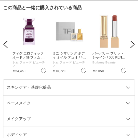
この商品と一緒に購入されている商品
Previous
Next
ボデ
フィグ エロティック
ミニ シマリング ボデ
バーバリー ブリット
グ
 /
オード パルファム ス
ィ オイル デュオ / 45
シャイン / 605 KENSI
ム化
プレィ / 50mL
mL×2
NGTON CRUSH / 3g
トム フォード ビューテ
トム フォード ビューテ
Burberry Beauty
cos
ィ
ィ
お気に入り
お気に入り
お気に入り
￥54,450
￥16,720
￥6,050
￥2
スキンケア・基礎化粧品
ベースメイク
スキンケア・基礎化粧品全て
クレンジング
メイクアップ
洗顔料
ベースメイク全て
化粧水
化粧下地・コントロールカラー
ボディケア
美容液
BBクリーム
メイクアップ全て
乳液
CCクリーム
マスカラ・マスカラ下地