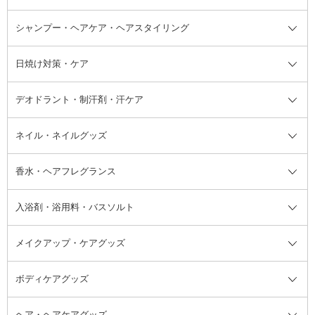
ボディソープ・ハンドソープ・石
シャンプー・ヘアケア・ヘアスタイリング
オールインワン化粧品
コンシーラー
まつげ美容液
ボディケア全て
フェイスクリーム
ファンデーション
つけまつげ
けん
シャンプー・ヘアケア・ヘアスタ
日焼け対策・ケア
フェイスオイル・バーム
フェイスパウダー
アイシャドウ
ボディケア
化粧液
その他ベースメイク
アイシャドウベース
ハンドケア
シャンプー・コンディショナー
イリング全て
デオドラント・制汗剤・汗ケア
ブースター・導入液
アイブロウ・眉マスカラ
レッグ・フットケア
洗い流さないトリートメント
日焼け対策・ケア全て
シートパック・マスク
アイライナー
ネック・デコルテケア
ヘアパック・ヘアマスク
日焼け止め
デオドラント・制汗剤・汗ケア全
ボディ用デオドラント・制汗剤・
ネイル・ネイルグッズ
洗い流すパック・マスク
チーク
バストケア
ヘアスタイリング剤
サンオイル・タンニング
アイクリーム・アイケア
口紅・リップグロス
ヒップケア
ヘアカラー・カラーリング
アフターサンケア
て
汗ケア
フット用デオドラント・制汗剤・
香水・ヘアフレグランス
リップクリーム・リップケア
ハイライト・シェーディング
ネイルケア
頭皮ケア・育毛剤
その他日焼け対策・UVケア
ネイル・ネイルグッズ全て
ゴマージュ・ピーリング
その他メイクアップ
ネイルケアグッズ
パーマ液
マニキュア
汗ケア
その他シャンプー・ヘアケア・ヘ
入浴剤・浴用料・バスソルト
顔用マッサージ料
脱毛・除毛ケア
ジェルネイル
香水・ヘアフレグランス全て
その他スキンケア
その他ボディケア
ネイルアートグッズ
香水
アスタイリング
メイクアップ・ケアグッズ
リムーバー・除光液
フレグランスミスト
入浴剤・浴用料・バスソルト全て
ヘアフレグランス
入浴剤・浴用料
ボディケアグッズ
その他香水・ヘアフレグランス
バスソルト
メイクアップ・ケアグッズ全て
パフ・スポンジ
ヘア・ヘアケアグッズ
コットン・綿棒
ボディケアグッズ全て
あぶらとり紙
ボディ・バスグッズ