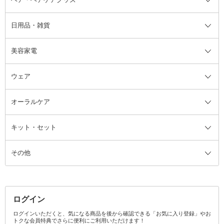
日用品・雑貨
洗顔グッズ
マッサージ・ボディケアグッズ
ヘア・ヘアケアグッズ全て
ビューラー
アイケアグッズ
ヘアブラシ
美容家電
ブラシ・チップ
かかと・角質ケアグッズ
ヘアゴム
日用品・雑貨全て
二重まぶた用アイテム
エクササイズ器具・グッズ
ヘアピン・ヘアクリップ
洗剤
ウェア
ツィザー・毛抜き
絆創膏
ヘアバンド
柔軟剤
美容家電全て
眉・鼻毛・甘皮はさみ
その他ボディケアグッズ
ヘアカーラー
サニタリー・生理用品
フェイスケア美容家電
ルームフレグランス・ディフュー
オーラルケア
カミソリ
ヘッドマッサージブラシ
ボディケア美容家電
ウェア全て
角栓抜き
その他ヘア・ヘアケアグッズ
エッセンシャルオイル
ヘアケアスタイリング美容家電
インナー
ザー
ファンデーション・パウダーケー
キット・セット
アロマキャンドル
その他美容家電
レッグウェア
オーラルケア全て
化粧ポーチ・メイクボックス
お香・インセンス
その他ウェア
歯磨き粉
ス
その他
ミラー・鏡
消臭剤・芳香剤
歯ブラシ
キット・セット全て
詰替容器・アトマイザー
ファブリックミスト
デンタルフロス
スキンケアキット
その他メイクアップ・ケアグッズ
マスク・ティッシュ
マウスウォッシュ・スプレー
ベースメイクキット
その他全て
その他日用品・雑貨
口臭清涼・ケア剤
メイクアップキット
その他
ログイン
その他オーラルケア
ボディケアキット
ヘアケアキット
ログインいただくと、気になる商品を後から確認できる「お気に入り登録」やお
トクな会員特典でさらに便利にご利用いただけます！