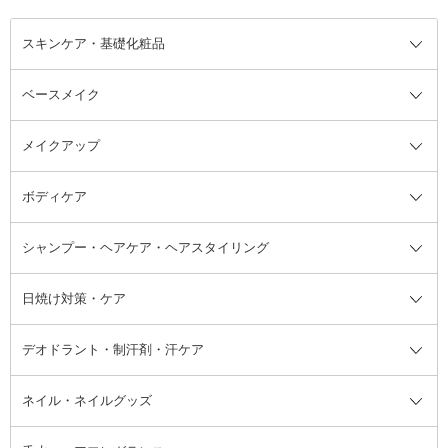
スキンケア・基礎化粧品
ベースメイク
スキンケア・基礎化粧品全て
クレンジング
メイクアップ
洗顔料
ベースメイク全て
化粧水
化粧下地・コントロールカラー
ボディケア
美容液
BBクリーム
メイクアップ全て
乳液
CCクリーム
マスカラ・マスカラ下地
ボディソープ・ハンドソープ・石
シャンプー・ヘアケア・ヘアスタイリング
オールインワン化粧品
コンシーラー
まつげ美容液
ボディケア全て
フェイスクリーム
ファンデーション
つけまつげ
けん
シャンプー・ヘアケア・ヘアスタ
日焼け対策・ケア
フェイスオイル・バーム
フェイスパウダー
アイシャドウ
ボディケア
化粧液
その他ベースメイク
アイシャドウベース
ハンドケア
シャンプー・コンディショナー
イリング全て
デオドラント・制汗剤・汗ケア
ブースター・導入液
アイブロウ・眉マスカラ
レッグ・フットケア
洗い流さないトリートメント
日焼け対策・ケア全て
シートパック・マスク
アイライナー
ネック・デコルテケア
ヘアパック・ヘアマスク
日焼け止め
デオドラント・制汗剤・汗ケア全
ボディ用デオドラント・制汗剤・
ネイル・ネイルグッズ
洗い流すパック・マスク
チーク
バストケア
ヘアスタイリング剤
サンオイル・タンニング
アイクリーム・アイケア
口紅・リップグロス
ヒップケア
ヘアカラー・カラーリング
アフターサンケア
て
汗ケア
フット用デオドラント・制汗剤・