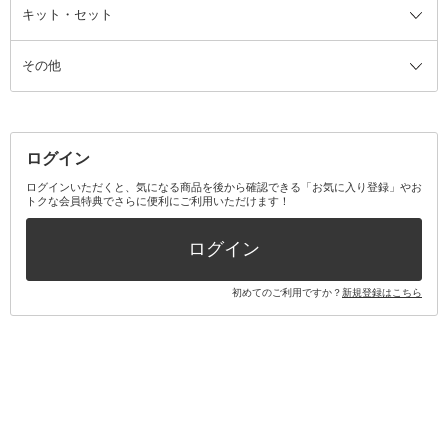
ファンデーション・パウダーケー
キット・セット
アロマキャンドル
その他美容家電
レッグウェア
オーラルケア全て
化粧ポーチ・メイクボックス
お香・インセンス
その他ウェア
歯磨き粉
ス
その他
ミラー・鏡
消臭剤・芳香剤
歯ブラシ
キット・セット全て
詰替容器・アトマイザー
ファブリックミスト
デンタルフロス
スキンケアキット
その他メイクアップ・ケアグッズ
マスク・ティッシュ
マウスウォッシュ・スプレー
ベースメイクキット
その他全て
その他日用品・雑貨
口臭清涼・ケア剤
メイクアップキット
その他
ログイン
その他オーラルケア
ボディケアキット
ヘアケアキット
ログインいただくと、気になる商品を後から確認できる「お気に入り登録」やお
トクな会員特典でさらに便利にご利用いただけます！
その他キット・セット
ログイン
初めてのご利用ですか？
新規登録はこちら