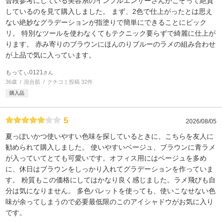
普段参考にしている美容系のインフルエンサーさんがこぞって絶賛
しているのを見て購入しました。 まず、2色で仕上がったとは思え
ない絶妙なグラデーションが指塗りで簡単にできることにビック
リ。 特別なツールを使わなくてもテクニック要らずで綺麗に仕上が
ります。 赤み寄りのブラウンにほんのりブルーのラメの組み合わせ
が上品で気に入っています。
もってぃ0121
さん
36歳
混合肌
クチコミ投稿 32件
購入品
5
2026/08/05
夏っぽいかつ使いやすい色味を探しているときに、こちらを友人に
勧められて購入しました。 使いやすいベージュ、ブラウンに青ラメ
が入っていてとても可愛いです。オフィス用にはベージュを多め
に、休日はブラウンをしっかり入れてグラデーションを作っていま
す。 粉質もこの価格にしてはかなり良く感じました。ラメ飛びも自
分は気になりません。 多色パレットを使っても、使いこなせない色
味が余ってしまうので必要最低限のこのアイシャドウがお気に入り
です。