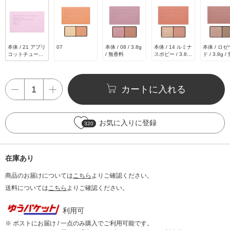
本体 / 21 アプリ
07
本体 / 08 / 3.8g
本体 / 14 ルミナ
本体 / ロ
コットチュール
/ 無香料
スポピー / 3.8g
ド / 3.8g 
/ 3.8g / 無香料
/ 無香料
料
カートに入れる
お気に入りに登録
320
在庫あり
商品のお届けについては
こちら
よりご確認ください。
送料については
こちら
よりご確認ください。
利用可
※ ポストにお届け / 一点のみ購入でご利用可能です。