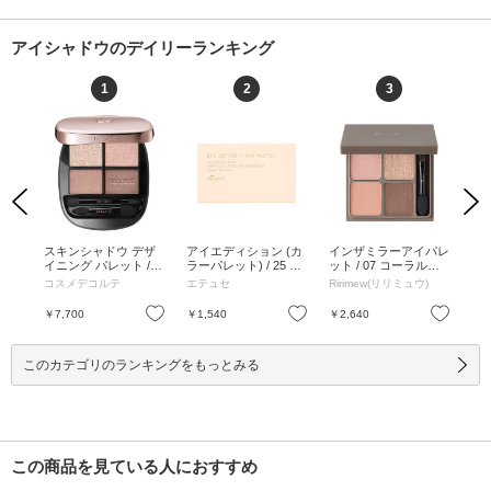
アイシャドウのデイリーランキング
1
2
3
Previous
Next
ド
スキンシャドウ デザ
アイエディション (カ
インザミラーアイパレ
イ
ズピ
イニング パレット / 1
ラーパレット) / 25 シ
ット / 07 コーラルバ
ット
ーズ
1 prism chocolate / 5g
ーグラスベージュ / 3.
ニラ / 72g / 本体 / 07
ア /
コスメデコルテ
エテュセ
Ririmew(リリミュウ)
Ri
/ 11 prism chocolate /
8g / 本体 / 無香料 / 25
コーラルバニラ / 72g
ンク
5g
シーグラスベージュ /
お気に入り
お気に入り
お気に入り
￥7,700
￥1,540
￥2,640
￥2
3.8g
このカテゴリのランキングをもっとみる
この商品を見ている人におすすめ