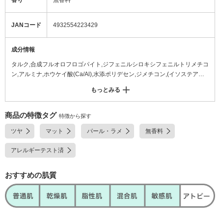
香り
無香料
JANコード
4932554223429
成分情報
タルク,合成フルオロフロゴパイト,ジフェニルシロキシフェニルトリメチコ
ン,アルミナ,ホウケイ酸(Ca/Al),水添ポリデセン,ジメチコン,(イソステアリ
ン酸ポリグリセリル-2/ダイマージリノール酸)コポリマー,スクワラン,ホホ
もっとみる
バ種子油,ステアリン酸Mg,ジステアリン酸Al,酸化スズ,トコフェロール,シ
リカ,水酸化Al,エチルパラベン,メチルパラベン,マイカ,酸化チタン,硫酸Ba,
酸化鉄,グンジョウ,赤226,赤202,黄4 <M137275-202>
商品の特徴タグ
特徴から探す
ツヤ
マット
パール・ラメ
無香料
アレルギーテスト済
おすすめの肌質