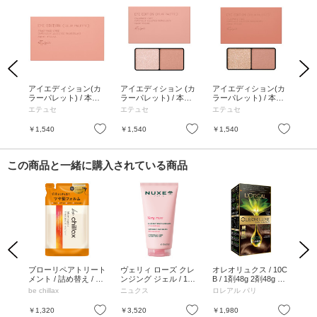
Previous
Next
(カ
アイエディション(カ
アイエディション (カ
アイエディション(カ
ア
体 /
ラーパレット) / 本体 /
ラーパレット) / 本体 /
ラーパレット) / 本体 /
ラー
ン /
20 ぬくもりコーラル /
18 ピンクシェイド / 3.
14 ルミナスポピー / 3.
体 
エテュセ
エテュセ
エテュセ
エ
3.8g / 無香料
8g / 無香料
8g / 無香料
/ 
お気に入り
お気に入り
お気に入り
￥1,540
￥1,540
￥1,540
￥1
この商品と一緒に購入されている商品
Previous
Next
グ
ブローリペアトリート
ヴェリィ ローズ クレ
オレオリュクス / 10C
ア
パー
メント / 詰め替え / 38
ンジング ジェル / 150
B / 1剤48g 2剤48g マ
ラー
0g
mL
スク40g オイル12ml
20
be chillax
ニュクス
ロレアル パリ
エ
3.
お気に入り
お気に入り
お気に入り
￥1,320
￥3,520
￥1,980
￥1