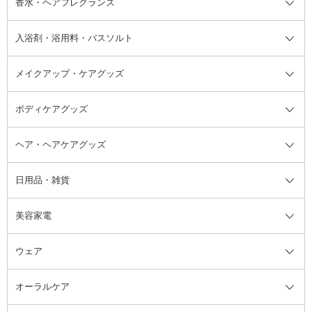
香水・ヘアフレグランス
リップクリーム・リップケア
ハイライト・シェーディング
ネイルケア
頭皮ケア・育毛剤
その他日焼け対策・UVケア
ネイル・ネイルグッズ全て
ゴマージュ・ピーリング
その他メイクアップ
ネイルケアグッズ
パーマ液
マニキュア
汗ケア
その他シャンプー・ヘアケア・ヘ
入浴剤・浴用料・バスソルト
顔用マッサージ料
脱毛・除毛ケア
ジェルネイル
香水・ヘアフレグランス全て
その他スキンケア
その他ボディケア
ネイルアートグッズ
香水
アスタイリング
メイクアップ・ケアグッズ
リムーバー・除光液
フレグランスミスト
入浴剤・浴用料・バスソルト全て
ヘアフレグランス
入浴剤・浴用料
ボディケアグッズ
その他香水・ヘアフレグランス
バスソルト
メイクアップ・ケアグッズ全て
パフ・スポンジ
ヘア・ヘアケアグッズ
コットン・綿棒
ボディケアグッズ全て
あぶらとり紙
ボディ・バスグッズ
日用品・雑貨
洗顔グッズ
マッサージ・ボディケアグッズ
ヘア・ヘアケアグッズ全て
ビューラー
アイケアグッズ
ヘアブラシ
美容家電
ブラシ・チップ
かかと・角質ケアグッズ
ヘアゴム
日用品・雑貨全て
二重まぶた用アイテム
エクササイズ器具・グッズ
ヘアピン・ヘアクリップ
洗剤
ウェア
ツィザー・毛抜き
絆創膏
ヘアバンド
柔軟剤
美容家電全て
眉・鼻毛・甘皮はさみ
その他ボディケアグッズ
ヘアカーラー
サニタリー・生理用品
フェイスケア美容家電
ルームフレグランス・ディフュー
オーラルケア
カミソリ
ヘッドマッサージブラシ
ボディケア美容家電
ウェア全て
角栓抜き
その他ヘア・ヘアケアグッズ
エッセンシャルオイル
ヘアケアスタイリング美容家電
インナー
ザー