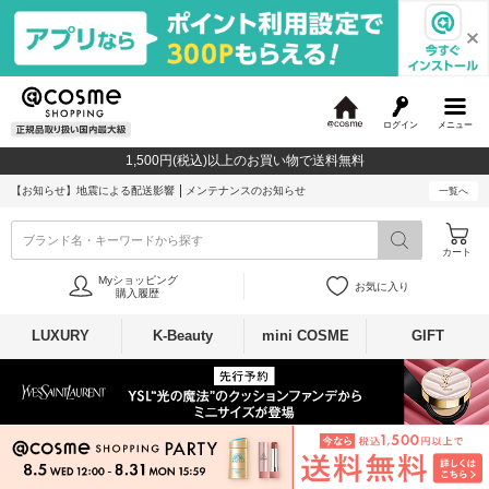
ログイン
メニュー
@
c
1,500円(税込)以上のお買い物で送料無料
o
s
【お知らせ】
地震による配送影響
メンテナンスのお知らせ
一覧へ
m
e
ブランド名・キーワードから探す
カート
Myショッピング
お気に入り
購入履歴
LUXURY
K-Beauty
mini COSME
GIFT