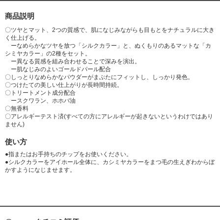
商品説明
〇ツヤとマット、2つの質感で、肌になじみながらも目もとをナチュラルに大き
く仕上げる。
ーなめらかなツヤを放つ「シルクカラー」と、ぬくもりのあるマットな「カ
シミヤカラー」の2種をセット。
ー異なる質感を組み合わせることで深みを演出。
ー肌なじみのよいゴールドパール配合
〇しっとりなめらかなパウダーがまぶたにフィットし、しっかり発色。
〇つけたての美しい仕上がりが長時間持続。
〇トリートメント成分配合
ースクワラン、ホホバ油
〇無香料
〇アレルギーテスト済(すべての方にアレルギーが起きないというわけではあり
ません)
使い方
●指またはお手持ちのチップをお使いください。
●シルクカラーをアイホール全体に、カシミヤカラーをまつ毛の生えぎわからぼ
かすようになじませます。