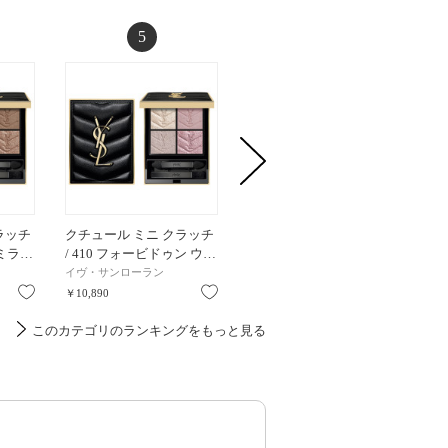
5
6
ラッチ
クチュール ミニ クラッチ
アイデザイナーn / 01 / 9g /
エクスプ
 ミラ…
/ 410 フォービドゥン ウ…
01 / 9g
EX07 / 9
イヴ・サンローラン
SNIDEL BEAUTY
Celvoke
お気に入り
お気に入り
お気に入り
￥10,890
￥6,600
￥9,350
このカテゴリのランキングをもっと見る