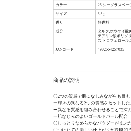
カラー
25 シーグラスベー
サイズ
3.8g
香り
無香料
成分
タルク,ホウケイ酸(
テアリン酸ポリグリセ
ズ,トコフェロール,エ
JANコード
4932554257035
商品の説明
〇2つの質感で肌になじみながらも目も
ー輝きの異なる2つの質感をセットした
ー異なる質感を組み合わせることで深
ー肌なじみのよいゴールドパール配合
〇しっとりなめらかなパウダーがまぶ
〇つけたての美しい仕上がりが長時間