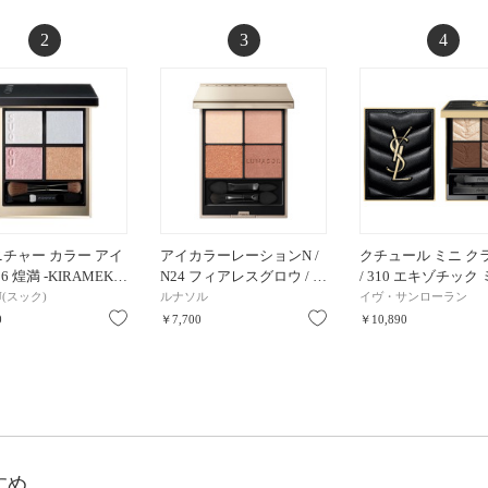
2
3
4
チャー カラー アイ
アイカラーレーションN /
クチュール ミニ ク
156 煌満 -KIRAMEK…
N24 フィアレスグロウ / …
/ 310 エキゾチック
U(スック)
ルナソル
イヴ・サンローラン
お気に入り
お気に入り
0
￥7,700
￥10,890
すめ