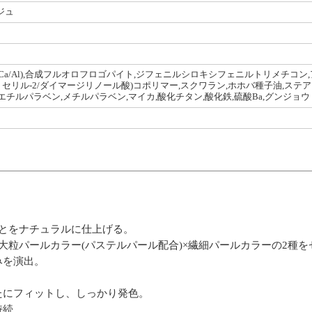
ジュ
Ca/Al),合成フルオロフロゴパイト,ジフェニルシロキシフェニルトリメチコン,
リル-2/ダイマージリノール酸)コポリマー,スクワラン,ホホバ種子油,ステアリ
チルパラベン,メチルパラベン,マイカ,酸化チタン,酸化鉄,硫酸Ba,グンジョウ <M1
とをナチュラルに仕上げる。
大粒パールカラー(パステルパール配合)×繊細パールカラーの2種を
みを演出。
たにフィットし、しっかり発色。
持続