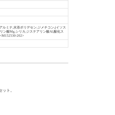
アルミナ,水添ポリデセン,ジメチコン,(イソス
ン酸Mg,シリカ,ジステアリン酸Al,酸化ス
52530-202>
セット。