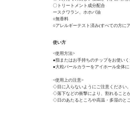
〇トリートメント成分配合
ースクワラン、ホホバ油
○無香料
○アレルギーテスト済み(すべての方に
使い方
<使用方法>
●指またはお手持ちのチップをお使いく
●大粒パールカラーをアイホール全体
<使用上の注意>
◇目に入らないようにご注意ください
◇落下などの衝撃により、割れること
◇日のあたるところや高温・多湿のと