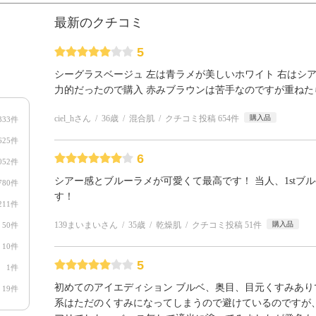
最新のクチコミ
5
シーグラスベージュ 左は青ラメが美しいホワイト 右はシ
力的だったので購入 赤みブラウンは苦手なのですが重ね
ciel_hさん
36歳
混合肌
クチコミ投稿 654件
購入品
333件
625件
6
052件
シアー感とブルーラメが可愛くて最高です！ 当人、1stブ
780件
す！
211件
139まいまいさん
35歳
乾燥肌
クチコミ投稿 51件
購入品
50件
10件
5
1件
初めてのアイエディション ブルベ、奥目、目元くすみあり
19件
系はただのくすみになってしまうので避けているのですが