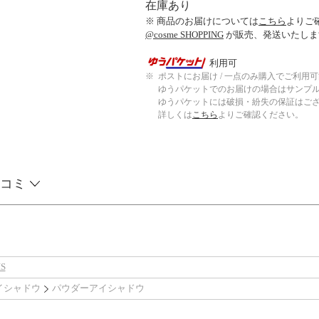
在庫あり
※ 商品のお届けについては
こちら
よりご
@cosme SHOPPING
が販売、発送いたしま
利用可
※
ポストにお届け / 一点のみ購入でご利用
ゆうパケットでのお届けの場合はサンプ
ゆうパケットには破損・紛失の保証はご
詳しくは
こちら
よりご確認ください。
コミ
S
イシャドウ
パウダーアイシャドウ