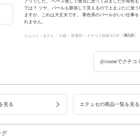
アリでした。 ベース無しで適当に塗ってみましたが発色も
では？ ツヤ、パールも膨張して見えるので上まぶたに使う
ますが、これは大丈夫です。 寒色系のパールがいい仕事を
れません。
らんぷり～るさん
35歳
普通肌
クチコミ投稿 625件
購入品
@cosmeでクチ
を見る
エテュセの商品一覧を見る
ング