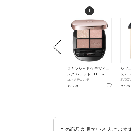
1
スキンシャドウ デザイニ
シグニ
ング パレット / 11 prism…
ズ / 
コスメデコルテ
SUQQ
お気に入り
￥7,700
￥8,25
この商品を見ている人におす