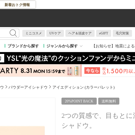
新着おトク情報
ミニコスメ
UVケア
ヘア＆頭皮ケア
eGIFT
毛穴対策
【お知らせ】
地震による
ブランドから探す
ジャンルから探す
ウ
パウダーアイシャドウ
アイエディション (カラーパレット)
20%POINT BACK
送料無料
2つの質感で、目もとに
シャドウ。