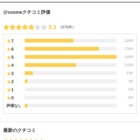
@cosmeクチコミ評価
5.3
（676件）
7
116件
6
176件
5
220件
4
122件
3
27件
2
7件
1
1件
0
0件
評価なし
7件
最新のクチコミ