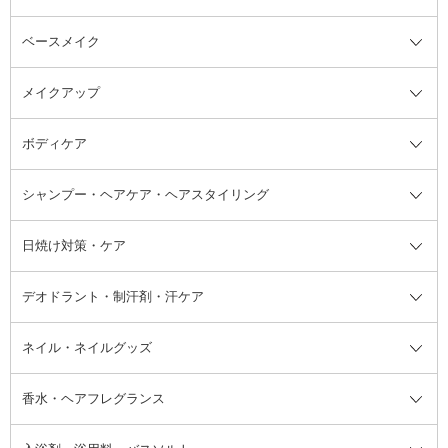
ベースメイク
スキンケア・基礎化粧品全て
クレンジング
メイクアップ
洗顔料
ベースメイク全て
化粧水
化粧下地・コントロールカラー
ボディケア
美容液
BBクリーム
メイクアップ全て
乳液
CCクリーム
マスカラ・マスカラ下地
ボディソープ・ハンドソープ・石
シャンプー・ヘアケア・ヘアスタイリング
オールインワン化粧品
コンシーラー
まつげ美容液
ボディケア全て
フェイスクリーム
ファンデーション
つけまつげ
けん
シャンプー・ヘアケア・ヘアスタ
日焼け対策・ケア
フェイスオイル・バーム
フェイスパウダー
アイシャドウ
ボディケア
化粧液
その他ベースメイク
アイシャドウベース
ハンドケア
シャンプー・コンディショナー
イリング全て
デオドラント・制汗剤・汗ケア
ブースター・導入液
アイブロウ・眉マスカラ
レッグ・フットケア
洗い流さないトリートメント
日焼け対策・ケア全て
シートパック・マスク
アイライナー
ネック・デコルテケア
ヘアパック・ヘアマスク
日焼け止め
デオドラント・制汗剤・汗ケア全
ボディ用デオドラント・制汗剤・
ネイル・ネイルグッズ
洗い流すパック・マスク
チーク
バストケア
ヘアスタイリング剤
サンオイル・タンニング
アイクリーム・アイケア
口紅・リップグロス
ヒップケア
ヘアカラー・カラーリング
アフターサンケア
て
汗ケア
フット用デオドラント・制汗剤・
香水・ヘアフレグランス
リップクリーム・リップケア
ハイライト・シェーディング
ネイルケア
頭皮ケア・育毛剤
その他日焼け対策・UVケア
ネイル・ネイルグッズ全て
ゴマージュ・ピーリング
その他メイクアップ
ネイルケアグッズ
パーマ液
マニキュア
汗ケア
その他シャンプー・ヘアケア・ヘ