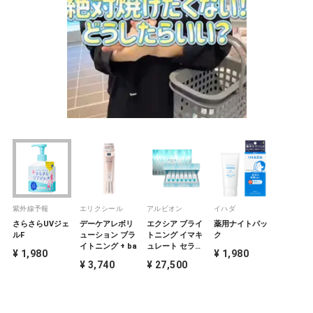
紫外線予報
エリクシール
アルビオン
イハダ
さらさらUVジェ
デーケアレボリ
エクシア ブライ
薬用ナイトパッ
ルF
ューション ブラ
トニング イマキ
ク
イトニング + ba
ュレート セラム
¥ 1,980
¥ 1,980
Z
¥ 3,740
¥ 27,500