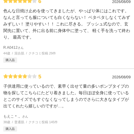
6
2026/08/09
色んな日焼け止めを使ってきましたが、やっぱり体にはこれです。
なんと言っても服についても白くならない！ ベタベタしなくてみず
みずしい！ 塗りやすい！！ これに尽きる。 プッシュ式なので、玄
関先に置いて、外に出る前に身体中に塗って、 軽く手を洗って終わ
り。 最高です。
R.A0412
さん
44歳
混合肌
クチコミ投稿 29件
購入品
5
2026/08/09
子供達用に使っているので、素早く出せて量の多いポンプタイプの
物を探してこちらにたどり着きました。毎日ほぼ全身に使っている
とこのサイズでもすぐなくなってしまうのでさらに大きなタイプが
出てくれたら嬉しいのですが…。
もえこ＊.。
さん
38歳
普通肌
クチコミ投稿 145件
購入品