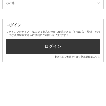
その他
ミラー・鏡
消臭剤・芳香剤
歯ブラシ
キット・セット全て
詰替容器・アトマイザー
ファブリックミスト
デンタルフロス
スキンケアキット
その他メイクアップ・ケアグッズ
マスク・ティッシュ
マウスウォッシュ・スプレー
ベースメイクキット
その他全て
その他日用品・雑貨
口臭清涼・ケア剤
メイクアップキット
その他
ログイン
その他オーラルケア
ボディケアキット
ヘアケアキット
ログインいただくと、気になる商品を後から確認できる「お気に入り登録」やお
トクな会員特典でさらに便利にご利用いただけます！
その他キット・セット
ログイン
初めてのご利用ですか？
新規登録はこちら