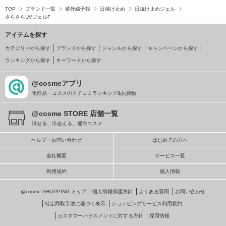
TOP
ブランド一覧
紫外線予報
日焼け止め
日焼け止めジェル
さらさらUVジェルF
アイテムを探す
カテゴリーから探す
ブランドから探す
ジャンルから探す
キャンペーンから探す
ランキングから探す
キーワードから探す
@cosmeアプリ
化粧品・コスメのクチコミランキング&お買物
@cosme STORE 店舗一覧
試せる、出会える、運命コスメ
ヘルプ・お問い合わせ
はじめての方へ
会社概要
サービス一覧
利用規約
個人情報
@cosme SHOPPING トップ
個人情報保護方針
よくある質問
お問い合わせ
特定商取引法に基づく表示
ショッピングサービス利用規約
カスタマーハラスメントに対する方針
採用情報