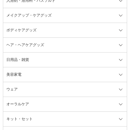
入浴剤・浴用料・バスソルト
顔用マッサージ料
脱毛・除毛ケア
ジェルネイル
香水・ヘアフレグランス全て
その他スキンケア
その他ボディケア
ネイルアートグッズ
香水
アスタイリング
メイクアップ・ケアグッズ
リムーバー・除光液
フレグランスミスト
入浴剤・浴用料・バスソルト全て
ヘアフレグランス
入浴剤・浴用料
ボディケアグッズ
その他香水・ヘアフレグランス
バスソルト
メイクアップ・ケアグッズ全て
パフ・スポンジ
ヘア・ヘアケアグッズ
コットン・綿棒
ボディケアグッズ全て
あぶらとり紙
ボディ・バスグッズ
日用品・雑貨
洗顔グッズ
マッサージ・ボディケアグッズ
ヘア・ヘアケアグッズ全て
ビューラー
アイケアグッズ
ヘアブラシ
美容家電
ブラシ・チップ
かかと・角質ケアグッズ
ヘアゴム
日用品・雑貨全て
二重まぶた用アイテム
エクササイズ器具・グッズ
ヘアピン・ヘアクリップ
洗剤
ウェア
ツィザー・毛抜き
絆創膏
ヘアバンド
柔軟剤
美容家電全て
眉・鼻毛・甘皮はさみ
その他ボディケアグッズ
ヘアカーラー
サニタリー・生理用品
フェイスケア美容家電
ルームフレグランス・ディフュー
オーラルケア
カミソリ
ヘッドマッサージブラシ
ボディケア美容家電
ウェア全て
角栓抜き
その他ヘア・ヘアケアグッズ
エッセンシャルオイル
ヘアケアスタイリング美容家電
インナー
ザー
ファンデーション・パウダーケー
キット・セット
アロマキャンドル
その他美容家電
レッグウェア
オーラルケア全て
化粧ポーチ・メイクボックス
お香・インセンス
その他ウェア
歯磨き粉
ス