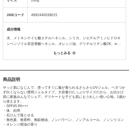
サイズ
260g
JANコード
4992440039015
成分情報
水、メトキシケイヒ酸エチルヘキシル、シリカ、ジエチルアミノヒドロキ
シベンゾイル安息香酸ヘキシル、オレンジ油、グリチルリチン酸2K、α-ア
ルブチン、ブドウ果実エキス、ユキノシタエキス、ヒアルロン酸Na、アセ
もっとみる
チルヒアルロン酸Na、オウゴン根エキス、マグワ根皮エキス、カミツレ花
エキス、アセロラ果実エキス、加水分解コラーゲン、アロエベラ葉エキ
ス、銀、白金、セルロースガム、炭酸水素Na、ラウリン酸ポリグリセリ
ル-10、水酸化K、カルボマー、トコフェロール、BG、フェノキシエタノ
ール
商品説明
サッと肌になじんで、塗ってすぐに服が着られるさらさらUVジェル。ベタつか
ず白くならない透明ジェルタイプ。大容量のたっぷりサイズだから、お出かけ
前に家族みんなでシェア。デリケートな子ども肌にもうれしい使い心地。1歳か
ら使えます。
・SPF45 PA+++
・体、顔用
・石けんで落とせる
・無色素、無香料、無鉱物油、ノンパラベン、ノンアルコール、ノンシリコン
・オレンジ精油の香り