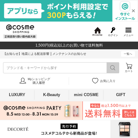
ログイン
メニュー
@
c
1,500円(税込)以上のお買い物で送料無料
o
s
【お知らせ】
地震による配送影響
メンテナンスのお知らせ
一覧へ
m
e
ブランド名・キーワードから探す
カート
Myショッピング
お気に入り
購入履歴
LUXURY
K-Beauty
mini COSME
GIFT