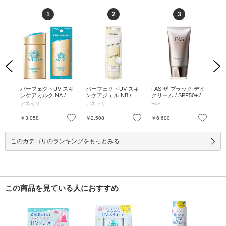
1
2
3
Previous
Next
ィミ
パーフェクトUV スキ
パーフェクトUV スキ
FAS ザ ブラック デイ
パ
PA+
ンケアミルク NA / SP
ンケアジェル NB / SP
クリーム / SPF50+ / P
ンケ
mL
F50+ / PA++++ / 60mL
F50+ / PA++++ / 90g /
A++++ / 40g / ベタつ
F50
アネッサ
アネッサ
FAS
ア
/ 本体 / フルーティー
本体 / ホワイトフロー
かない / 40g
本体
フローラルの香り / さ
ラルの香り / うるおっ
ラル
お気に入り
お気に入り
お気に入り
￥3,058
￥2,508
￥6,600
￥1
らさら / 60mL
てべたつかない / 90g
てべ
このカテゴリのランキングをもっとみる
この商品を見ている人におすすめ