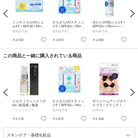
Previous
Next
リッ
ノンケミカルUVジェ
さらさらUVスティッ
冷たいUV泡ジェルF /
透明
エッ
ルFF / SPF30 / PA+++
クF / SPF50+ / PA+++
SPF50+ / PA++++ / 90
PF5
/ S
/ 65g
+ / 15g
g
g
紫外線予報
紫外線予報
紫外線予報
紫
/ パウ
お気に入り
お気に入り
お気に入り
￥2,530
￥1,870
￥1,980
￥2
この商品と一緒に購入されている商品
Previous
Next
オイ
メルティウィンク / 17
さらさらUVスティッ
ボリュームアップヌー
ジュ
ml / 保湿感 / 無臭
クF / SPF50+ / PA+++
ドブラ / ブラック / C
ーラ
+ / 15g
サイズ
アクティフリー
紫外線予報
BURAN
MIR
お気に入り
お気に入り
お気に入り
￥3,278
￥1,870
￥2,189
￥9
スキンケア・基礎化粧品