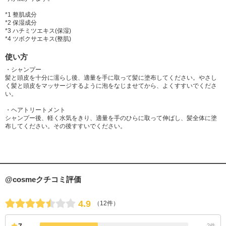
*1 整肌成分
*2 保湿成分
*3 ハチミツエキス(保湿)
*4 ツボクサエキス(整肌)
使い方
・シャンプー
髪と頭皮を十分に濡らし後、適量を手に取って髪に塗布してください。やさし
く髪と頭皮をマッサージするように泡をなじませてから、よくすすいでくださ
い。
・ヘアトリートメント
シャンプー後、軽く水気をきり、適量を手のひらに取って伸ばし、髪全体に塗
布してください。その後すすいでください。
@cosmeクチコミ評価
4.9
（12件）
7
2件