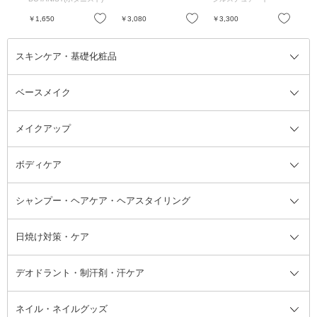
ージリンティーの香り
ト 限定ペアセット / 4
40ml、445g、1包
お気に入り
お気に入り
お気に入り
￥1,650
￥3,080
￥3,300
￥8
スキンケア・基礎化粧品
ベースメイク
スキンケア・基礎化粧品全て
クレンジング
メイクアップ
洗顔料
ベースメイク全て
化粧水
化粧下地・コントロールカラー
ボディケア
美容液
BBクリーム
メイクアップ全て
乳液
CCクリーム
マスカラ・マスカラ下地
ボディソープ・ハンドソープ・石
シャンプー・ヘアケア・ヘアスタイリング
オールインワン化粧品
コンシーラー
まつげ美容液
ボディケア全て
フェイスクリーム
ファンデーション
つけまつげ
けん
シャンプー・ヘアケア・ヘアスタ
日焼け対策・ケア
フェイスオイル・バーム
フェイスパウダー
アイシャドウ
ボディケア
化粧液
その他ベースメイク
アイシャドウベース
ハンドケア
シャンプー・コンディショナー
イリング全て
デオドラント・制汗剤・汗ケア
ブースター・導入液
アイブロウ・眉マスカラ
レッグ・フットケア
洗い流さないトリートメント
日焼け対策・ケア全て
シートパック・マスク
アイライナー
ネック・デコルテケア
ヘアパック・ヘアマスク
日焼け止め
デオドラント・制汗剤・汗ケア全
ボディ用デオドラント・制汗剤・
ネイル・ネイルグッズ
洗い流すパック・マスク
チーク
バストケア
ヘアスタイリング剤
サンオイル・タンニング
アイクリーム・アイケア
口紅・リップグロス
ヒップケア
ヘアカラー・カラーリング
アフターサンケア
て
汗ケア