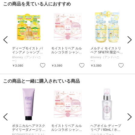
この商品を見ている人におすすめ
Previous
Next
 ト
ディープモイスト パ
モイストリペア ルル
メルティ モイストリ
デ
445
インアメ シャンプー&
ルンコラボ シャンプ
ペア SP&TR 限定ペア
定
ニー
ヘアトリートメント
ー&ヘアトリートメン
セット シナモロー
ト 
ニ
&honey（アンドハニ
&honey（アンドハニ
&h
限定ペアセット / 440
ト 限定ペアセット / 4
ル・ポムポムプリン /
g、
ー）
ー）
ー
mL+445g+(10mL+10g
40ml、445g、1包
限定品 / 440ml、445
お気に入り
お気に入り
お気に入り
￥3,080
￥3,080
￥3,080
￥3
+3mL+10mL)
g、1個 / ミモザinデイ
ジーの香り
この商品と一緒に購入されている商品
Previous
Next
イン
ボタニカルヘアマスク
モイストリペア ルル
ヘアオイル ディープ
シ
デイリーダメージリペ
ルンコラボ シャンプ
リペア / 60mL / ホワ
(マ
ア / 200g / フィグ&ダ
ー&ヘアトリートメン
イトフローラル
リマ
BOTANIST(ボタニスト)
ジルスチュアート
キ