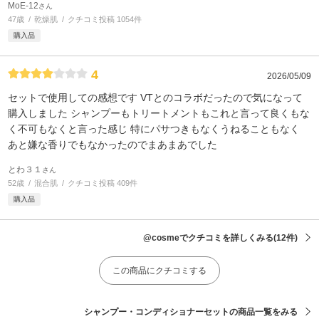
MoE-12
さん
47歳
乾燥肌
クチコミ投稿 1054件
購入品
4
2026/05/09
セットで使用しての感想です VTとのコラボだったので気になって
購入しました シャンプーもトリートメントもこれと言って良くもな
く不可もなくと言った感じ 特にパサつきもなくうねることもなく
あと嫌な香りでもなかったのでまあまあでした
とわ３１
さん
52歳
混合肌
クチコミ投稿 409件
購入品
@cosmeでクチコミを詳しくみる
(12件)
この商品にクチコミする
シャンプー・コンディショナーセットの商品一覧をみる