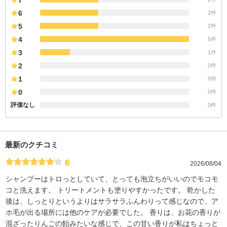
6
2件
5
2件
4
5件
3
1件
2
0件
1
0件
0
0件
評価なし
0件
最新のクチコミ
6
2026/08/04
シャンプーはトロっとしていて、とっても泡立ちがいいのでモコモ
コと洗えます。 トリートメントも塗りやすかったです。 乾かした
後は、しっとりというよりはサラサラふんわりって感じなので、ア
ホ毛が出る場所には他のケアが必要でした。 香りは、お花の香りが
混ざったりんごの飴みたいな感じで、この甘い香りが私はちょっと