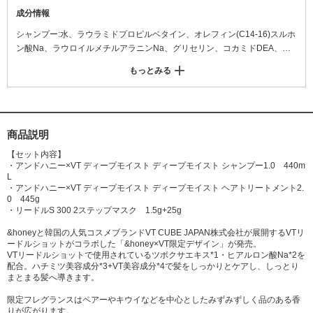
成分情報
シャンプー:水、ラウラミドプロピルベタイン、オレフィン(C14-16)スルホ
ン酸Na、ラウロイルメチルアラニンNa、グリセリン、コカミドDEA、コ
コイルグルタミン酸TEA、ハチミツ、ハチミツエキス、加水分解ハチミツ
もっとみる
タンパク、グルコノバクター/ハチミツ発酵液、プロポリスエキス、ローヤ
ルゼリーエキス、アルガニアスピノサ核油、ヒアルロン酸Na、ツボクサエ
キス、アロエベラ葉エキス、ヒアルロン酸ヒドロキシプロピルトリモニウ
ム、ケラチン(羊毛)、加水分解シルク、キウイエキス、パンテノール、ヤ
シ油アルキルグルコシド、アラビアゴム、アシアチコシド、マデカッソシ
商品説明
ド、カラメル、オウレン根エキス、ミリスチルベタイン、アルギニン、シ
【セット内容】
ア脂グリセレス-8エステルズ、塩化Na、水酸化K、ポリクオタニウム-10、
・アンドハニー×VT ディープモイスト ディープモイスト シャンプー1.0 440m
PPG-7、ポリクオタニウム-47、EDTA-2Na、クエン酸、安息香酸Na、メ
L
・アンドハニー×VT ディープモイスト ディープモイスト ヘアトリートメント2.
ントール、BG、フェノキシエタノール、香料
0 445g
・リードルS 300 2ステップマスク 1.5g+25g
&honeyと韓国の人気コスメブランドVT CUBE JAPAN株式会社が展開するVTリ
ードルショットがコラボした「&honey×VT限定デザイン」が発売。
VTリードルショットで使用されているツボクサエキス*1・ヒアルロン酸Na*2を
配合。ハチミツ美容成分*3+VT美容成分*4で髪をしっかりとケアし、しっとり
まとまる髪へ導きます。
限定フレグランスはペアーやキウイなどを中心としたみずみずしく品のある香
りが広がります。