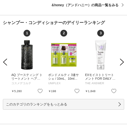
&honey（アンドハニー）の商品一覧をみる
シャンプー・コンディショナーのデイリーランキング
1
2
3
Previous
Next
ス
AQ ブースティング ト
ボンドメルティ 3連サ
EXモイストトリート
リ
 /
リートメント ヘアセ
シェ / 10mL、10ml、1
メント FOR DAILY D
イ
ラム / 200mL / 付け替
0ml / 10mL、10ml、10
AMAGE / 220g / ベル
ート
コスメデコルテ
UNIPLEX
THE ANSWER
リ
え / 200mL
ml
ガモット&ダフネの香
ピン
り / 220g
パウ
お気に入り
お気に入り
お気に入り
￥5,280
￥198
￥1,848
￥1
L、
このカテゴリのランキングをもっとみる