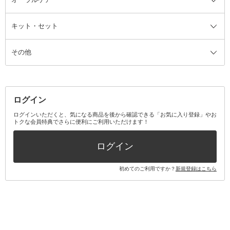
ザー
ファンデーション・パウダーケー
キット・セット
アロマキャンドル
その他美容家電
レッグウェア
オーラルケア全て
化粧ポーチ・メイクボックス
お香・インセンス
その他ウェア
歯磨き粉
ス
その他
ミラー・鏡
消臭剤・芳香剤
歯ブラシ
キット・セット全て
詰替容器・アトマイザー
ファブリックミスト
デンタルフロス
スキンケアキット
その他メイクアップ・ケアグッズ
マスク・ティッシュ
マウスウォッシュ・スプレー
ベースメイクキット
その他全て
その他日用品・雑貨
口臭清涼・ケア剤
メイクアップキット
その他
ログイン
その他オーラルケア
ボディケアキット
ヘアケアキット
ログインいただくと、気になる商品を後から確認できる「お気に入り登録」やお
トクな会員特典でさらに便利にご利用いただけます！
その他キット・セット
ログイン
初めてのご利用ですか？
新規登録はこちら