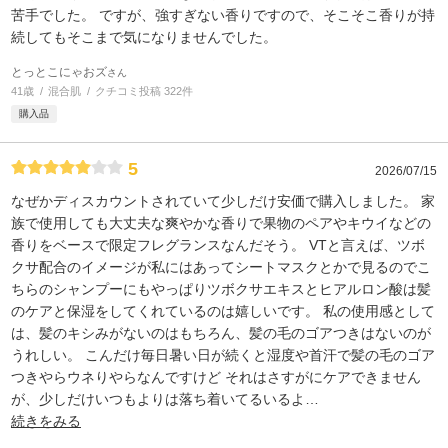
苦手でした。 ですが、強すぎない香りですので、そこそこ香りが持
続してもそこまで気になりませんでした。
とっとこにゃおズ
さん
41歳
混合肌
クチコミ投稿 322件
購入品
5
2026/07/15
なぜかディスカウントされていて少しだけ安価で購入しました。 家
族で使用しても大丈夫な爽やかな香りで果物のペアやキウイなどの
香りをベースで限定フレグランスなんだそう。 VTと言えば、ツボ
クサ配合のイメージが私にはあってシートマスクとかで見るのでこ
ちらのシャンプーにもやっぱりツボクサエキスとヒアルロン酸は髪
のケアと保湿をしてくれているのは嬉しいです。 私の使用感として
は、髪のキシみがないのはもちろん、髪の毛のゴアつきはないのが
うれしい。 こんだけ毎日暑い日が続くと湿度や首汗で髪の毛のゴア
つきやらウネりやらなんですけど それはさすがにケアできません
が、少しだけいつもよりは落ち着いてるいるよ
…
続きをみる