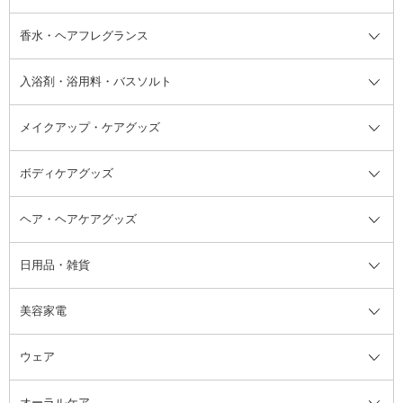
フット用デオドラント・制汗剤・
香水・ヘアフレグランス
リップクリーム・リップケア
ハイライト・シェーディング
ネイルケア
頭皮ケア・育毛剤
その他日焼け対策・UVケア
ネイル・ネイルグッズ全て
ゴマージュ・ピーリング
その他メイクアップ
ネイルケアグッズ
パーマ液
マニキュア
汗ケア
その他シャンプー・ヘアケア・ヘ
入浴剤・浴用料・バスソルト
顔用マッサージ料
脱毛・除毛ケア
ジェルネイル
香水・ヘアフレグランス全て
その他スキンケア
その他ボディケア
ネイルアートグッズ
香水
アスタイリング
メイクアップ・ケアグッズ
リムーバー・除光液
フレグランスミスト
入浴剤・浴用料・バスソルト全て
ヘアフレグランス
入浴剤・浴用料
ボディケアグッズ
その他香水・ヘアフレグランス
バスソルト
メイクアップ・ケアグッズ全て
パフ・スポンジ
ヘア・ヘアケアグッズ
コットン・綿棒
ボディケアグッズ全て
あぶらとり紙
ボディ・バスグッズ
日用品・雑貨
洗顔グッズ
マッサージ・ボディケアグッズ
ヘア・ヘアケアグッズ全て
ビューラー
アイケアグッズ
ヘアブラシ
美容家電
ブラシ・チップ
かかと・角質ケアグッズ
ヘアゴム
日用品・雑貨全て
二重まぶた用アイテム
エクササイズ器具・グッズ
ヘアピン・ヘアクリップ
洗剤
ウェア
ツィザー・毛抜き
絆創膏
ヘアバンド
柔軟剤
美容家電全て
眉・鼻毛・甘皮はさみ
その他ボディケアグッズ
ヘアカーラー
サニタリー・生理用品
フェイスケア美容家電
ルームフレグランス・ディフュー
オーラルケア
カミソリ
ヘッドマッサージブラシ
ボディケア美容家電
ウェア全て
角栓抜き
その他ヘア・ヘアケアグッズ
エッセンシャルオイル
ヘアケアスタイリング美容家電
インナー