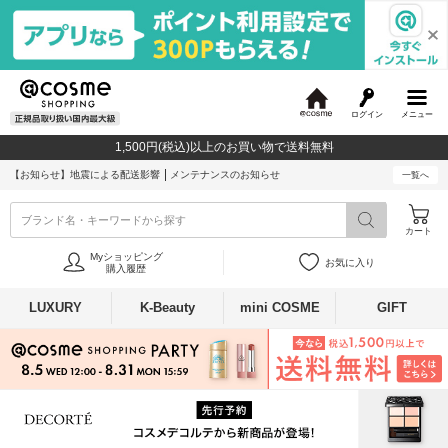
ログイン
メニュー
@
c
1,500円(税込)以上のお買い物で送料無料
o
s
【お知らせ】
地震による配送影響
メンテナンスのお知らせ
一覧へ
m
e
ブランド名・キーワードから探す
カート
Myショッピング
お気に入り
購入履歴
LUXURY
K-Beauty
mini COSME
GIFT