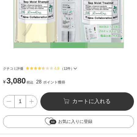
4.9
クチコミ評価
（
12
件）
3,080
¥
28
ポイント獲得
税込
カートに入れる
お気に入りに登録
68